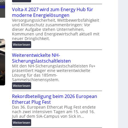
mbH
g
M
t
ite
s
Volta-X 2027 wird zum Energy Hub für
a
z
l
s
moderne Energielösungen
u
ö
c
n
Versorgungssicherheit, Wettbewerbsfähigkeit
s
und Klimaschutz zusammenbringen: Vor
h
d
u
dieser Aufgabe stehen Unternehmen,
i
d
n
Kommunen und Energiewirtschaft aktuell mit
n
i
g
neuer Dringlichkeit.
e
g
e
:
Weiterlesen
n
i
n
V
b
t
Weiterentwickelte NH-
o
a
a
l
Sicherungslastschaltleisten
u
l
t
:
Mit den NH-Sicherungslastschaltleisten Fv+
e
präsentiert Hager eine weiterentwickelte
a
F
T
Lösung für das 185mm-
-
o
r
Sammelschienensystem.
X
r
a
2
:
Weiterlesen
s
n
0
W
c
s
Rekordbeteiligung beim 2026 European
2
e
h
p
7
i
Ethercat Plug Fest
u
a
w
t
n
Das 36. European Ethercat Plug Fest endete
r
i
nach zwei intensiven Tagen am 15. und 16.
e
g
e
Juli auf dem SIA-Campus von Sick in…
r
r
s
n
d
e
f
z
:
Weiterlesen
z
n
ö
R