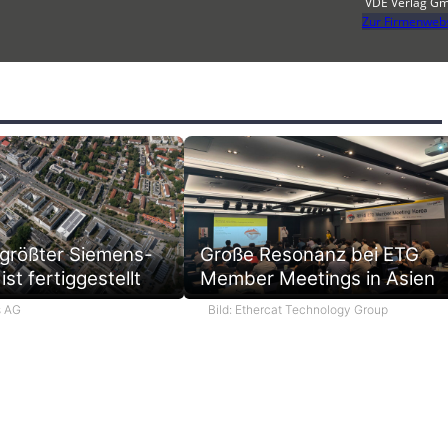
VDE Verlag G
Zur Firmenwebs
 größter Siemens-
Große Resonanz bei ETG
ist fertiggestellt
Member Meetings in Asien
s AG
Bild: Ethercat Technology Group