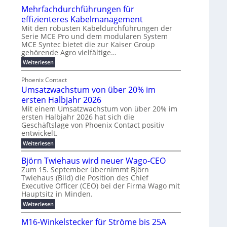
u
t
Mehrfachdurchführungen für
r
e
m
w
d
k
effizienteres Kabelmanagement
E
i
e
o
Mit den robusten Kabeldurchführungen der
n
c
r
Serie MCE Pro und dem modularen System
r
e
k
MCE Syntec bietet die zur Kaiser Group
u
d
gehörende Agro vielfältige…
r
e
n
b
g
l
:
g
Weiterlesen
e
M
y
t
b
t
e
Phoenix Contact
H
e
r
e
h
Umsatzwachstum von über 20% im
u
N
a
i
r
f
b
H
ersten Halbjahr 2026
u
l
a
f
-
c
Mit einem Umsatzwachstum von über 20% im
i
c
ersten Halbjahr 2026 hat sich die
ü
S
h
g
h
Geschäftslage von Phoenix Contact positiv
r
i
d
t
u
entwickelt.
u
m
c
m
n
r
:
Weiterlesen
o
h
e
g
c
U
d
e
h
b
h
m
Björn Twiehaus wird neuer Wago-CEO
f
e
r
r
e
s
ü
Zum 15. September übernimmt Björn
r
u
a
T
i
h
Twiehaus (Bild) die Position des Chief
t
n
n
e
m
r
Executive Officer (CEO) bei der Firma Wago mit
z
e
g
u
m
2
w
Hauptsitz in Minden.
n
E
s
p
a
0
:
g
Weiterlesen
c
n
l
o
2
B
e
h
e
a
u
6
j
n
M16-Winkelstecker für Ströme bis 25A
s
ö
f
r
s
n
E