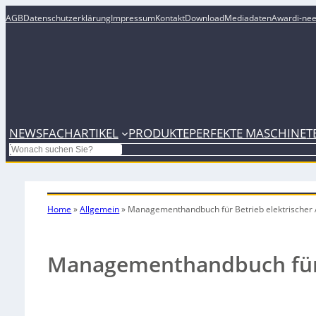
AGB
Datenschutzerklärung
Impressum
Kontakt
Download
Mediadaten
Award
i-ne
NEWS
FACHARTIKEL
PRODUKTE
PERFEKTE MASCHINE
T
Search
Home
»
Allgemein
»
Managementhandbuch für Betrieb elektrischer
Managementhandbuch für B