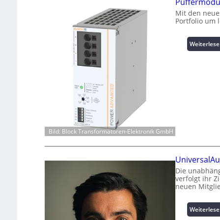
Puffermodul
Mit den neue
Portfolio um 
Weiterles
Bild: Block Transformatoren-Elektronik GmbH
UniversalAu
Die unabhäng
verfolgt ihr 
neuen Mitgli
Weiterles