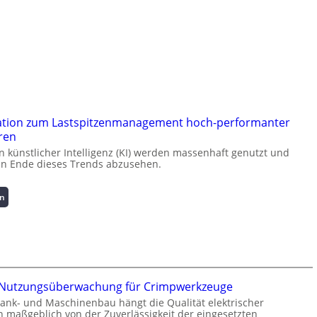
ation zum Lastspitzenmanagement hoch-performanter
ren
künstlicher Intelligenz (KI) werden massenhaft genutzt und
ein Ende dieses Trends abzusehen.
:
en
K
u
r
z
i
n
te Nutzungsüberwachung für Crimpwerkzeuge
f
rank- und Maschinenbau hängt die Qualität elektrischer
o
 maßgeblich von der Zuverlässigkeit der eingesetzten