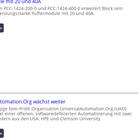
e mit 20 und 40A
a
r
ü
n PCC-1424-200-0 und PCC-1424-400-0 erweitert Block sein
g
g
b
leistungsstarke Puffermodule mit 20 und 40A.
e
i
e
m
e
r
e
:
w
:
en
n
I
a
P
t
n
c
u
h
v
h
f
o
e
u
f
c
s
n
e
h
t
g
r
-
i
f
m
p
t
ü
o
e
i
r
d
r
o
C
u
f
n
r
l
o
s
i
e
tomation.Org wächst weiter
r
s
m
m
ige Non-Profit-Organisation UniversalAutomation.Org (UAO)
m
i
p
i
Ziel einer offenen, softwaredefinierten Automatisierung mit zwei
a
c
w
t
edern aus den USA: HPE und Clemson University.
n
h
e
2
t
e
r
0
:
e
r
k
en
u
U
r
h
z