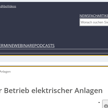
ed
Abo
Videos
NEWS
FACHARTIK
Search
ERMINE
WEBINARE
PODCASTS
 Anlagen
etrieb elektrischer Anlagen