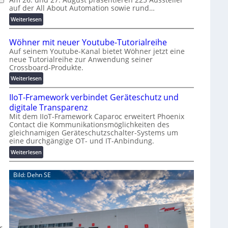
auf der All About Automation sowie rund…
n
d
:
Weiterlesen
e
A
r
A
Wöhner mit neuer Youtube-Tutorialreihe
K
A
Auf seinem Youtube-Kanal bietet Wöhner jetzt eine
o
Z
neue Tutorialreihe zur Anwendung seiner
s
ü
Crossboard-Produkte.
t
r
:
Weiterlesen
e
i
W
n
c
IIoT-Framework verbindet Geräteschutz und
ö
f
h
h
digitale Transparenz
a
:
n
Mit dem IIoT-Framework Caparoc erweitert Phoenix
l
T
Contact die Kommunikationsmöglichkeiten des
e
l
r
gleichnamigen Geräteschutzschalter-Systems um
r
e
u
e
eine durchgängige OT- und IT-Anbindung.
m
f
i
:
Weiterlesen
f
t
I
p
n
I
Bild: Dehn SE
u
e
o
n
u
T
k
e
-
t
r
F
f
Y
r
ü
o
a