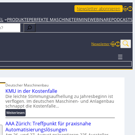
LinkedIn
YouTube
Newsletter abonnieren
EL
PRODUKTE
PERFEKTE MASCHINE
TERMINE
WEBINARE
PODCASTS
LinkedIn
YouTub
Newsletter
Deutscher Maschinenbau
KMU in der Kostenfalle
Die leichte Stimmungsaufhellung zu Jahresbeginn ist
verflogen. Im deutschen Maschinen- und Anlagenbau
schnappt die Kostenfalle…
:
Weiterlesen
K
AAA Zürich: Treffpunkt für praxisnahe
M
U
Automatisierungslösungen
i
Am 26. und 27. August präsentieren 225 Aussteller