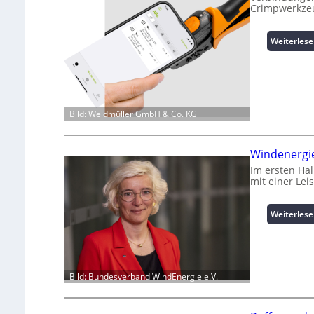
Crimpwerkze
Weiterles
Bild: Weidmüller GmbH & Co. KG
Windenergie
Im ersten Ha
mit einer Le
Weiterles
Bild: Bundesverband WindEnergie e.V.