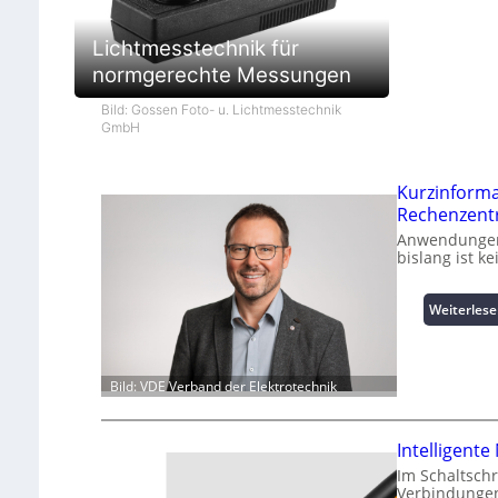
Lichtmesstechnik für
normgerechte Messungen
Bild: Gossen Foto- u. Lichtmesstechnik
GmbH
Kurzinform
Rechenzent
Anwendungen 
bislang ist k
Weiterles
Bild: VDE Verband der Elektrotechnik
Intelligen
Im Schaltsch
Verbindungen