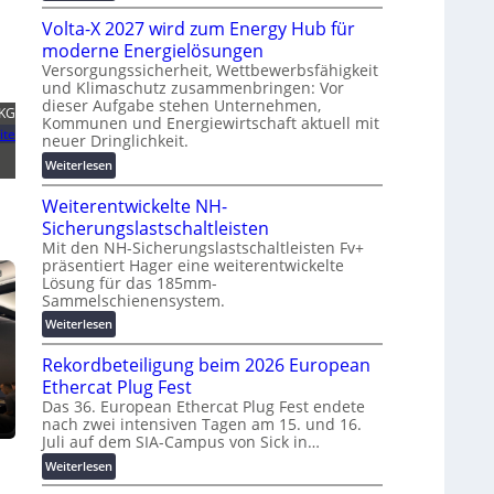
g
M
t
s
Volta-X 2027 wird zum Energy Hub für
a
z
l
s
moderne Energielösungen
u
ö
c
Versorgungssicherheit, Wettbewerbsfähigkeit
n
s
und Klimaschutz zusammenbringen: Vor
h
d
dieser Aufgabe stehen Unternehmen,
u
i
 KG
d
Kommunen und Energiewirtschaft aktuell mit
n
n
ite
i
neuer Dringlichkeit.
g
e
g
:
e
Weiterlesen
n
i
V
n
b
t
Weiterentwickelte NH-
o
a
a
l
Sicherungslastschaltleisten
u
l
t
:
Mit den NH-Sicherungslastschaltleisten Fv+
e
präsentiert Hager eine weiterentwickelte
a
F
T
Lösung für das 185mm-
-
o
r
Sammelschienensystem.
X
r
a
2
:
Weiterlesen
s
n
0
W
c
s
Rekordbeteiligung beim 2026 European
2
e
h
p
7
i
Ethercat Plug Fest
u
a
w
t
n
Das 36. European Ethercat Plug Fest endete
r
i
nach zwei intensiven Tagen am 15. und 16.
e
g
e
Juli auf dem SIA-Campus von Sick in…
r
r
s
n
d
e
f
:
Weiterlesen
z
z
n
ö
R