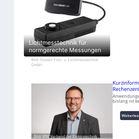
Lichtmesstechnik für
normgerechte Messungen
Bild: Gossen Foto- u. Lichtmesstechnik
GmbH
Kurzinform
Rechenzen
Anwendungen
bislang ist 
Weiterle
Bild: VDE Verband der Elektrotechnik