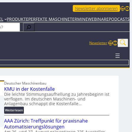
LinkedIn
YouTube
Newsletter abonnieren
EL
PRODUKTE
PERFEKTE MASCHINE
TERMINE
WEBINARE
PODCASTS
LinkedIn
YouTub
Newsletter
Deutscher Maschinenbau
KMU in der Kostenfalle
Die leichte Stimmungsaufhellung zu Jahresbeginn ist
verflogen. Im deutschen Maschinen- und
Anlagenbau schnappt die Kostenfalle…
:
Weiterlesen
K
AAA Zürich: Treffpunkt für praxisnahe
M
U
Automatisierungslösungen
i
Am 26. und 27. August präsentieren 225 Aussteller