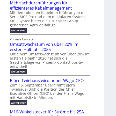
u
t
Mehrfachdurchführungen für
r
e
m
w
d
k
effizienteres Kabelmanagement
E
i
e
o
Mit den robusten Kabeldurchführungen der
n
c
r
Serie MCE Pro und dem modularen System
r
e
k
MCE Syntec bietet die zur Kaiser Group
u
d
gehörende Agro vielfältige…
r
e
n
b
g
l
:
g
Weiterlesen
e
M
y
t
b
t
e
Phoenix Contact
H
e
r
e
h
Umsatzwachstum von über 20% im
u
N
a
i
r
f
b
H
ersten Halbjahr 2026
u
l
a
f
-
c
Mit einem Umsatzwachstum von über 20% im
i
c
ersten Halbjahr 2026 hat sich die
ü
S
h
g
h
Geschäftslage von Phoenix Contact positiv
r
i
d
t
u
entwickelt.
u
m
c
m
n
r
:
Weiterlesen
o
h
e
g
c
U
d
e
h
b
h
m
Björn Twiehaus wird neuer Wago-CEO
f
e
r
r
e
s
ü
Zum 15. September übernimmt Björn
r
u
a
T
i
h
Twiehaus (Bild) die Position des Chief
t
n
n
e
m
r
Executive Officer (CEO) bei der Firma Wago
z
e
g
u
m
2
w
mit Hauptsitz in Minden.
n
E
s
p
a
0
:
g
Weiterlesen
c
n
l
o
2
B
e
h
e
a
u
6
j
n
M16-Winkelstecker für Ströme bis 25A
s
ö
f
r
s
n
E
t