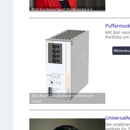
Bild: Bundesverband WindEnergie e.V.
Puffermodu
Mit den neue
Portfolio um
Weiterle
Bild: Block Transformatoren-Elektronik
GmbH
UniversalA
Die unabhän
verfolgt ihr