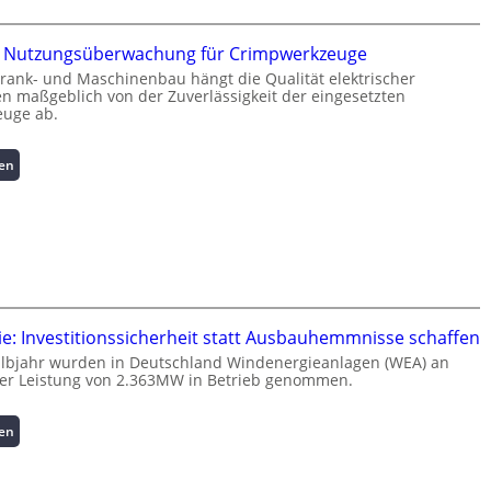
i
n
te Nutzungsüberwachung für Crimpwerkzeuge
f
rank- und Maschinenbau hängt die Qualität elektrischer
o
 maßgeblich von der Zuverlässigkeit der eingesetzten
r
uge ab.
m
a
:
sen
t
I
i
n
o
t
n
e
z
l
u
l
m
i
L
g
a
e: Investitionssicherheit statt Ausbauhemmnisse schaffen
e
s
albjahr wurden in Deutschland Windenergieanlagen (WEA) an
n
t
ner Leistung von 2.363MW in Betrieb genommen.
t
s
e
p
:
sen
N
i
W
u
t
i
t
z