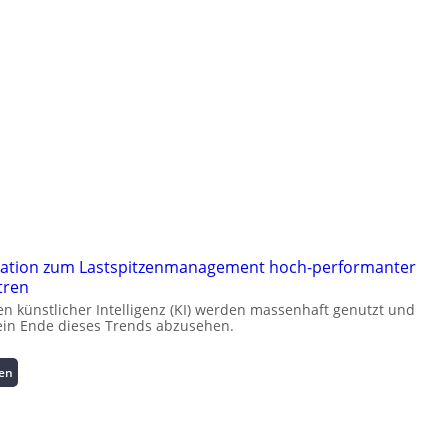
ation zum Lastspitzenmanagement hoch-performanter
tren
 künstlicher Intelligenz (KI) werden massenhaft genutzt und
kein Ende dieses Trends abzusehen.
:
sen
K
u
r
z