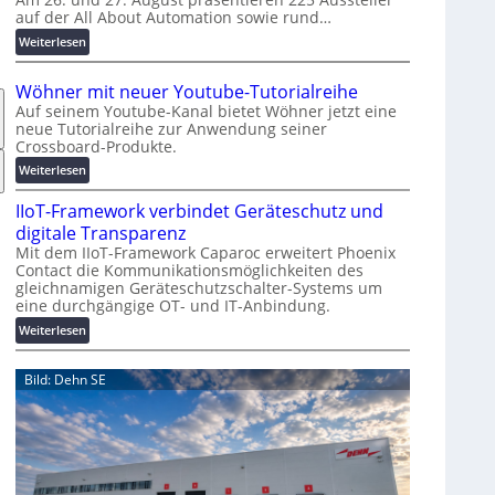
auf der All About Automation sowie rund…
n
d
:
Weiterlesen
e
A
r
A
Wöhner mit neuer Youtube-Tutorialreihe
K
A
Auf seinem Youtube-Kanal bietet Wöhner jetzt eine
o
Z
neue Tutorialreihe zur Anwendung seiner
s
ü
Crossboard-Produkte.
t
r
:
Weiterlesen
e
i
W
n
c
IIoT-Framework verbindet Geräteschutz und
ö
f
h
h
digitale Transparenz
a
:
n
Mit dem IIoT-Framework Caparoc erweitert Phoenix
l
T
Contact die Kommunikationsmöglichkeiten des
e
l
r
gleichnamigen Geräteschutzschalter-Systems um
r
e
e
eine durchgängige OT- und IT-Anbindung.
m
f
i
:
Weiterlesen
f
t
I
p
n
I
Bild: Dehn SE
u
e
o
n
u
T
k
e
-
t
r
F
f
Y
r
ü
o
a