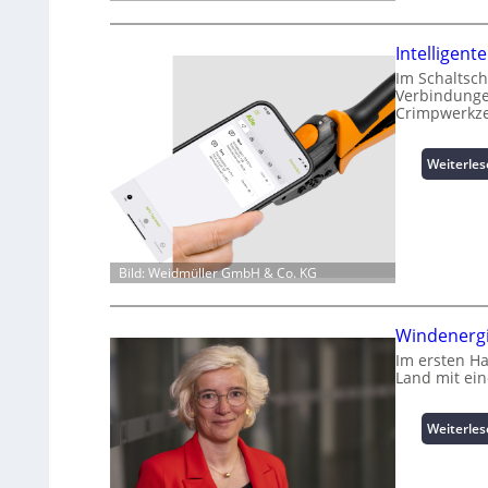
Intelligen
Im Schaltsch
Verbindungen
Crimpwerkze
Weiterle
Bild: Weidmüller GmbH & Co. KG
Windenergi
Im ersten H
Land mit ei
Weiterle