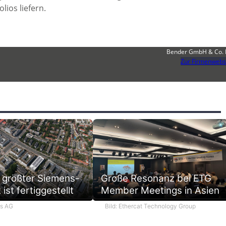
ios liefern.
Bender GmbH & Co.
Zur Firmenwebs
 größter Siemens-
Große Resonanz bei ETG
ist fertiggestellt
Member Meetings in Asien
ns AG
Bild: Ethercat Technology Group