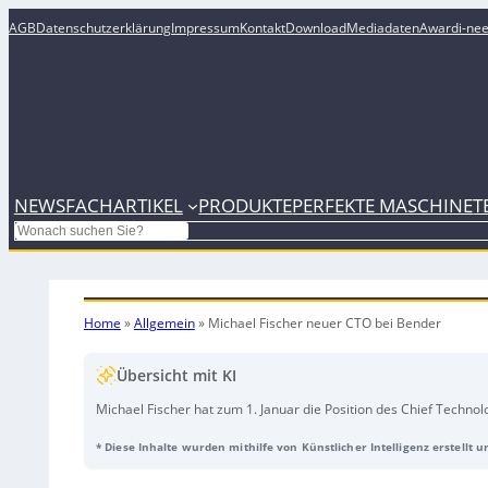
AGB
Datenschutzerklärung
Impressum
Kontakt
Download
Mediadaten
Award
i-ne
NEWS
FACHARTIKEL
PRODUKTE
PERFEKTE MASCHINE
T
Search
Home
»
Allgemein
»
Michael Fischer neuer CTO bei Bender
Übersicht mit KI
Michael Fischer hat zum 1. Januar die Position des Chief Techn
mit CEO Michael Breuer die zweiköpfige Geschäftsführung. Fisc
* Diese Inhalte wurden mithilfe von Künstlicher Intelligenz erstellt 
Entwicklung (R&D) und hat dort bereits wichtige strukturelle und
Bender-Produktportfolios unterstützen. Hinweis: Die Audioaufna