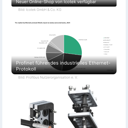
Neuer Online-Shop von Icotek verfügbar
Bild: Icotek GmbH & Co. KG
Profinet führendes industrielles Ethernet-
Protokoll
Bild: Profibus Nutzerorganisation e. V.