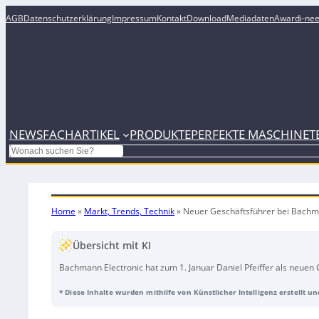
AGB
Datenschutzerklärung
Impressum
Kontakt
Download
Mediadaten
Award
i-ne
NEWS
FACHARTIKEL
PRODUKTE
PERFEKTE MASCHINE
T
Search
Home
»
Markt, Trends, Technik
»
Neuer Geschäftsführer bei Bach
Übersicht mit KI
Bachmann Electronic hat zum 1. Januar Daniel Pfeiffer als neuen 
Unternehmen verlässt. Pfeiffer ist seit 2021 im Unternehmen und 
* Diese Inhalte wurden mithilfe von Künstlicher Intelligenz erstellt u
künftig leitet er die Bereiche Technik, Sales, Applikation und Ma
den Bereich Operations. Im Rahmen der organisatorischen Weite