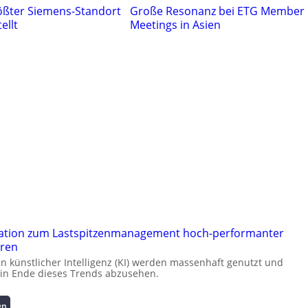
ößter Siemens-Standort
Große Resonanz bei ETG Member
ellt
Meetings in Asien
ation zum Lastspitzenmanagement hoch-performanter
ren
künstlicher Intelligenz (KI) werden massenhaft genutzt und
kein Ende dieses Trends abzusehen.
:
en