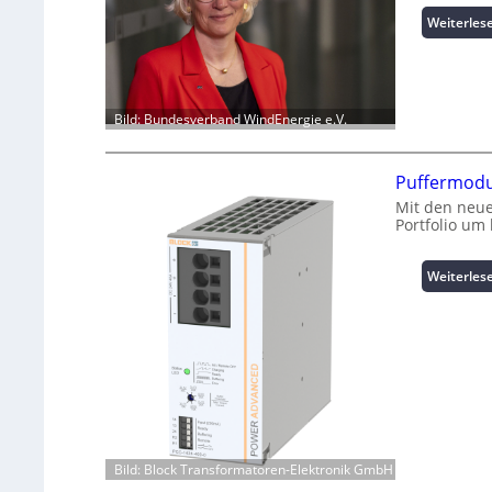
Weiterles
Bild: Bundesverband WindEnergie e.V.
Puffermodu
Mit den neue
Portfolio um
Weiterles
Bild: Block Transformatoren-Elektronik GmbH