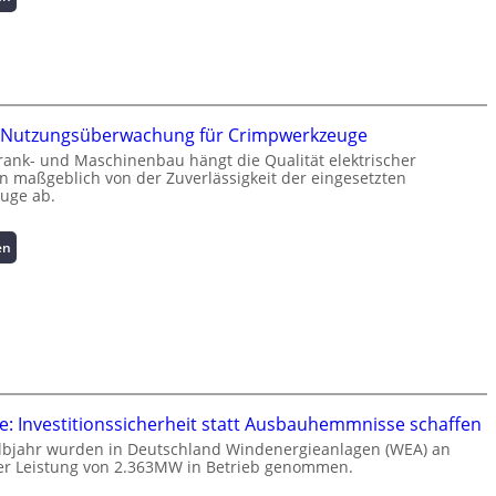
K
u
r
z
i
n
te Nutzungsüberwachung für Crimpwerkzeuge
f
rank- und Maschinenbau hängt die Qualität elektrischer
o
 maßgeblich von der Zuverlässigkeit der eingesetzten
r
uge ab.
m
a
:
en
t
I
i
n
o
t
n
e
z
l
u
l
m
i
L
g
a
: Investitionssicherheit statt Ausbauhemmnisse schaffen
e
s
lbjahr wurden in Deutschland Windenergieanlagen (WEA) an
n
t
er Leistung von 2.363MW in Betrieb genommen.
t
s