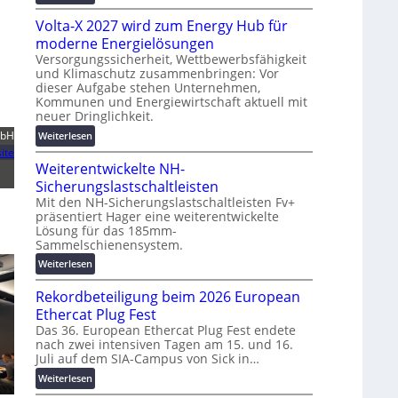
g
M
t
s
Volta-X 2027 wird zum Energy Hub für
a
z
l
s
moderne Energielösungen
u
ö
c
Versorgungssicherheit, Wettbewerbsfähigkeit
n
s
und Klimaschutz zusammenbringen: Vor
h
d
u
dieser Aufgabe stehen Unternehmen,
i
d
n
Kommunen und Energiewirtschaft aktuell mit
n
i
neuer Dringlichkeit.
g
e
g
e
:
mbH
Weiterlesen
n
i
n
V
ite
b
t
Weiterentwickelte NH-
o
a
a
l
Sicherungslastschaltleisten
u
l
t
:
Mit den NH-Sicherungslastschaltleisten Fv+
e
präsentiert Hager eine weiterentwickelte
a
F
T
Lösung für das 185mm-
-
o
r
Sammelschienensystem.
X
r
a
2
:
Weiterlesen
s
n
0
W
c
s
Rekordbeteiligung beim 2026 European
2
e
h
p
7
i
Ethercat Plug Fest
u
a
w
t
n
Das 36. European Ethercat Plug Fest endete
r
i
nach zwei intensiven Tagen am 15. und 16.
e
g
e
Juli auf dem SIA-Campus von Sick in…
r
r
s
n
d
e
f
:
Weiterlesen
z
z
n
ö
R