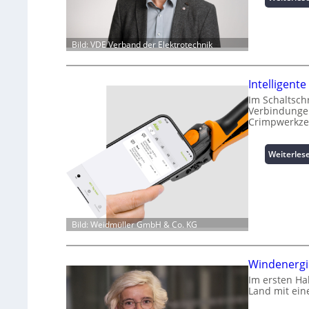
Bild: VDE Verband der Elektrotechnik
Intelligen
Im Schaltsch
Verbindungen
Crimpwerkze
Weiterles
Bild: Weidmüller GmbH & Co. KG
Windenergie
Im ersten Ha
Land mit ein