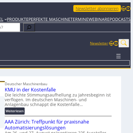
LinkedIn
YouTube
Newsletter abonnieren
EL
PRODUKTE
PERFEKTE MASCHINE
TERMINE
WEBINARE
PODCASTS
LinkedIn
YouTub
Newsletter
Deutscher Maschinenbau
KMU in der Kostenfalle
Die leichte Stimmungsaufhellung zu Jahresbeginn ist
verflogen. Im deutschen Maschinen- und
Anlagenbau schnappt die Kostenfalle…
:
Weiterlesen
K
AAA Zürich: Treffpunkt für praxisnahe
M
U
Automatisierungslösungen
i
Am 26. und 27. August präsentieren 225 Aussteller