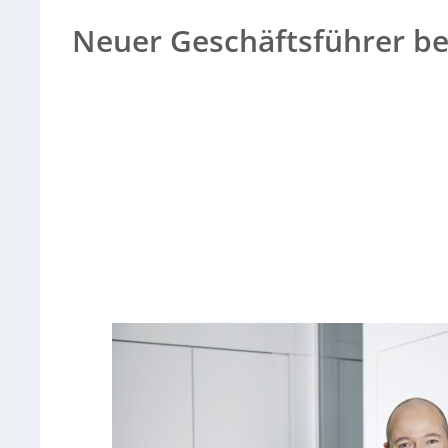
Gesamtprokura.
Neuer Geschäftsführer b
Sorry, no results.
Please try another keyword