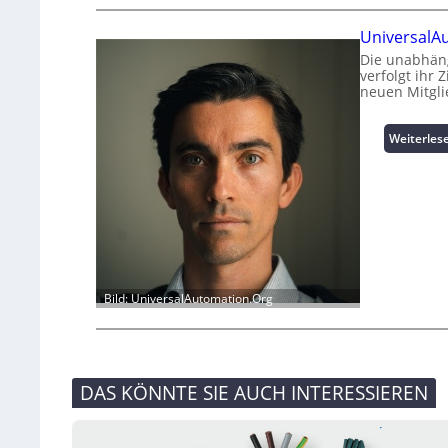
UniversalA
Die unabhäng
verfolgt ihr 
neuen Mitgli
Weiterles
Bild: UniversalAutomation.Org
DAS KÖNNTE SIE AUCH INTERESSIEREN