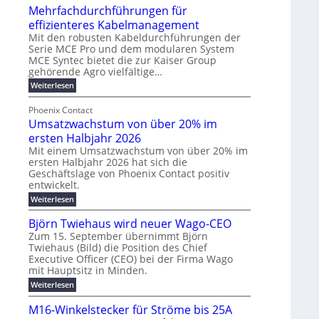
u
t
Mehrfachdurchführungen für
r
e
m
w
d
k
effizienteres Kabelmanagement
E
i
e
o
Mit den robusten Kabeldurchführungen der
n
c
r
Serie MCE Pro und dem modularen System
r
e
k
MCE Syntec bietet die zur Kaiser Group
u
d
gehörende Agro vielfältige…
r
e
n
b
g
l
:
g
Weiterlesen
e
M
y
t
b
t
e
Phoenix Contact
H
e
r
e
h
Umsatzwachstum von über 20% im
u
N
a
i
r
f
b
H
ersten Halbjahr 2026
u
l
a
f
-
c
Mit einem Umsatzwachstum von über 20% im
i
c
ersten Halbjahr 2026 hat sich die
ü
S
h
g
h
Geschäftslage von Phoenix Contact positiv
r
i
d
t
u
entwickelt.
u
m
c
m
n
r
:
Weiterlesen
o
h
e
g
c
U
d
e
h
b
h
m
Björn Twiehaus wird neuer Wago-CEO
f
e
r
r
e
s
ü
Zum 15. September übernimmt Björn
r
u
a
T
i
h
Twiehaus (Bild) die Position des Chief
t
n
n
e
m
r
Executive Officer (CEO) bei der Firma Wago
z
e
g
u
m
2
w
mit Hauptsitz in Minden.
n
E
s
p
a
0
:
g
Weiterlesen
c
n
l
o
2
B
e
h
e
a
u
6
j
n
M16-Winkelstecker für Ströme bis 25A
s
ö
f
r
s
n
E
t