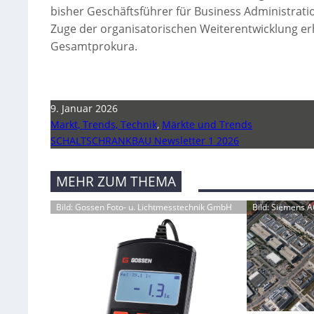
bisher Geschäftsführer für Business Administrati
Zuge der organisatorischen Weiterentwicklung e
Gesamtprokura.
9. Januar 2026
Markt, Trends, Technik
,
Märkte und Trends
SCHALTSCHRANKBAU Newsletter 1 2026
MEHR ZUM THEMA
Bild: Gossen Foto- u. Lichtmesstechnik GmbH
Bild: Siemens 