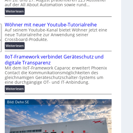
auf der All About Automation sowie rund…
n
d
:
Weiterlesen
e
A
r
A
Wöhner mit neuer Youtube-Tutorialreihe
K
A
Auf seinem Youtube-Kanal bietet Wöhner jetzt eine
o
Z
neue Tutorialreihe zur Anwendung seiner
s
ü
Crossboard-Produkte.
t
r
:
Weiterlesen
e
i
W
n
c
IIoT-Framework verbindet Geräteschutz und
ö
f
h
h
digitale Transparenz
a
:
n
Mit dem IIoT-Framework Caparoc erweitert Phoenix
l
T
Contact die Kommunikationsmöglichkeiten des
e
l
r
gleichnamigen Geräteschutzschalter-Systems um
r
e
e
eine durchgängige OT- und IT-Anbindung.
m
f
i
:
Weiterlesen
f
t
I
p
n
I
Bild: Dehn SE
u
e
o
n
u
T
k
e
-
t
r
F
f
Y
r
ü
o
a