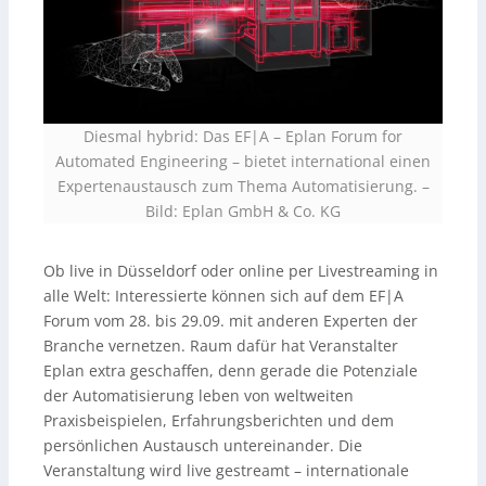
Diesmal hybrid: Das EF|A – Eplan Forum for
Automated Engineering – bietet international einen
Expertenaustausch zum Thema Automatisierung.
–
Bild: Eplan GmbH & Co. KG
Ob live in Düsseldorf oder online per Livestreaming in
alle Welt: Interessierte können sich auf dem EF|A
Forum vom 28. bis 29.09. mit anderen Experten der
Branche vernetzen. Raum dafür hat Veranstalter
Eplan extra geschaffen, denn gerade die Potenziale
der Automatisierung leben von weltweiten
Praxisbeispielen, Erfahrungsberichten und dem
persönlichen Austausch untereinander. Die
Veranstaltung wird live gestreamt – internationale