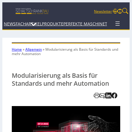
LinkedIn
YouTu
Newsletter
NEWS
FACHARTIKEL
PRODUKTE
PERFEKTE MASCHINE
TERMINE
WEB
Home
»
Allgemein
»
Modularisierung als Basis für
Standards und
mehr Automation
Modularisierung als Basis für
Standards und mehr Automation