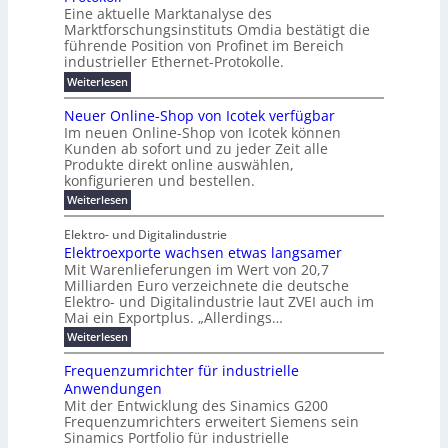
e
e
a
l
u
s
Eine aktuelle Marktanalyse des
W
n
g
r
n
s
t
Marktforschungsinstituts Omdia bestätigt die
i
u
t
2
e
w
E
n
l
führende Position von Profinet im Bereich
e
0
n
i
r
k
r
%
t
industrieller Ethernet-Protokolle.
e
g
r
e
B
e
i
h
i
d
:
Weiterlesen
e
l
s
m
ü
n
P
e
s
s
K
n
e
r
e
r
t
Neuer Online-Shop von Icotek verfügbar
r
a
t
r
u
o
o
e
b
s
Im neuen Online-Shop von Icotek können
c
e
e
f
c
e
k
t
Kunden ab sofort und zu jeder Zeit alle
a
r
i
n
k
l
e
r
Produkte direkt online auswählen,
W
n
t
e
m
n
a
konfigurieren und bestellen.
a
e
r
a
H
P
g
t
f
t
n
:
a
Weiterlesen
l
o
f
ü
a
N
l
i
-
ü
u
r
g
e
b
e
Elektro- und Digitalindustrie
C
h
S
g
e
u
j
E
r
Elektroexporte wachsen etwas langsamer
t
m
e
a
F
O
e
r
Mit Warenlieferungen im Wert von 20,7
e
r
h
e
n
ö
n
O
r
Milliarden Euro verzeichnete die deutsche
d
s
m
t
n
2
Elektro- und Digitalindustrie laut ZVEI auch im
e
e
l
0
t
Mai ein Exportplus. „Allerdings…
s
b
i
2
i
i
:
Weiterlesen
n
6
n
s
E
e
d
2
l
-
Frequenzumrichter für industrielle
u
5
e
S
Anwendungen
s
A
k
h
t
Mit der Entwicklung des Sinamics G200
t
o
r
Frequenzumrichters erweitert Siemens sein
r
p
i
o
Sinamics Portfolio für industrielle
v
e
e