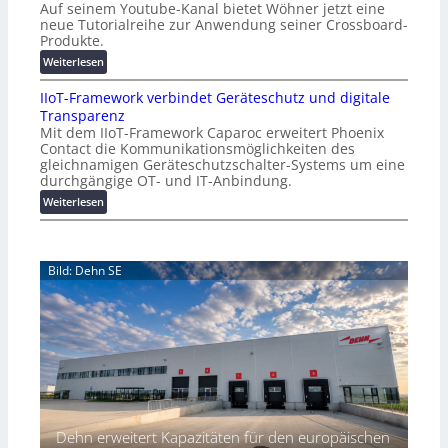
Auf seinem Youtube-Kanal bietet Wöhner jetzt eine
o
Z
neue Tutorialreihe zur Anwendung seiner Crossboard-
s
ü
Produkte.
t
r
:
Weiterlesen
e
i
W
n
c
IIoT-Framework verbindet Geräteschutz und digitale
ö
f
h
Transparenz
h
a
:
Mit dem IIoT-Framework Caparoc erweitert Phoenix
n
l
T
Contact die Kommunikationsmöglichkeiten des
e
l
r
gleichnamigen Geräteschutzschalter-Systems um eine
r
e
e
durchgängige OT- und IT-Anbindung.
m
f
:
Weiterlesen
i
f
I
t
p
I
n
u
o
e
n
Bild: Dehn SE
T
u
k
-
e
t
F
r
f
r
Y
ü
a
o
r
m
u
p
e
t
r
w
u
a
o
b
x
Dehn erweitert Kapazitäten für den europäischen
r
e
i