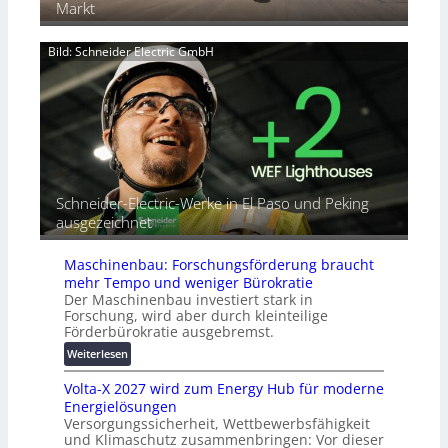
k
Markt
-
s
v
T
n
e
u
a
Bild: Schneider Electric GmbH
r
t
h
b
o
e
i
r
A
n
i
u
d
a
t
e
l
o
t
r
m
G
e
a
Schneider-Electric-Werke in El Paso und Peking
e
i
t
ausgezeichnet
r
h
i
ä
e
s
t
Maschinenbau: Forschungsförderung braucht
i
e
mehr Tempo und weniger Bürokratie
e
s
Der Maschinenbau investiert stark in
r
c
Forschung, wird aber durch kleinteilige
u
h
Förderbürokratie ausgebremst.
n
u
:
Weiterlesen
g
t
M
s
z
Volta-X 2027 wird zum Energy Hub für moderne
a
l
u
Energielösungen
s
ö
n
Versorgungssicherheit, Wettbewerbsfähigkeit
c
s
d
und Klimaschutz zusammenbringen: Vor dieser
h
u