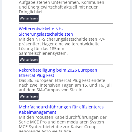
Aufgabe stehen Unternehmen, Kommunen
d
i
n
und Energiewirtschaft aktuell mit neuer
i
n
g
Dringlichkeit.
g
e
e
:
i
Weiterlesen
n
n
V
t
b
Weiterentwickelte NH-
o
a
a
Sicherungslastschaltleisten
l
l
u
Mit den NH-Sicherungslastschaltleisten Fv+
t
e
:
präsentiert Hager eine weiterentwickelte
a
T
F
Lösung für das 185mm-
-
r
o
Sammelschienensystem.
X
a
r
:
Weiterlesen
2
n
s
W
0
s
c
Rekordbeteiligung beim 2026 European
e
2
p
h
Ethercat Plug Fest
i
7
a
u
Das 36. European Ethercat Plug Fest endete
t
w
r
n
nach zwei intensiven Tagen am 15. und 16. Juli
e
i
e
g
auf dem SIA-Campus von Sick in…
r
r
n
s
:
Weiterlesen
e
d
z
f
R
n
z
ö
Mehrfachdurchführungen für effizienteres
e
t
u
r
Kabelmanagement
k
w
m
d
Mit den robusten Kabeldurchführungen der
o
i
E
e
Serie MCE Pro und dem modularen System
r
c
n
r
MCE Syntec bietet die zur Kaiser Group
d
k
e
gehörende Agro vielfältige…
u