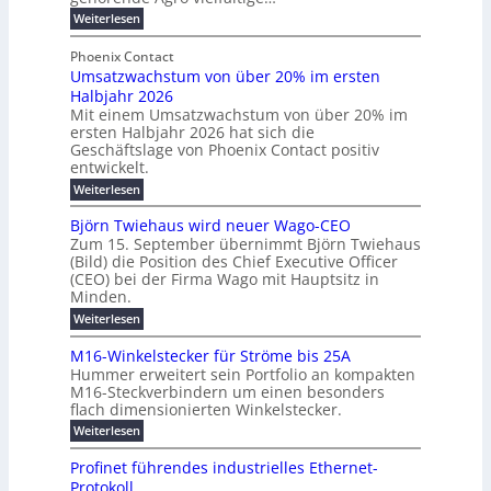
b
e
r
n
:
Weiterlesen
e
l
g
M
g
t
t
e
y
b
Phoenix Contact
e
h
e
H
Umsatzwachstum von über 20% im ersten
r
r
i
N
u
Halbjahr 2026
f
a
l
H
b
a
Mit einem Umsatzwachstum von über 20% im
u
i
-
c
f
ersten Halbjahr 2026 hat sich die
c
h
g
S
Geschäftslage von Phoenix Contact positiv
ü
h
d
u
i
entwickelt.
r
u
t
n
c
r
m
:
Weiterlesen
m
g
c
h
U
o
e
h
m
b
e
Björn Twiehaus wird neuer Wago-CEO
d
f
h
s
e
Zum 15. September übernimmt Björn Twiehaus
r
e
ü
a
r
(Bild) die Position des Chief Executive Officer
i
u
h
t
r
T
(CEO) bei der Firma Wago mit Hauptsitz in
r
z
m
n
n
e
u
Minden.
w
2
g
e
n
a
m
:
Weiterlesen
0
s
g
E
c
p
B
2
e
l
h
n
j
o
M16-Winkelstecker für Ströme bis 25A
n
s
6
a
ö
e
f
u
t
Hummer erweitert sein Portfolio an kompakten
E
r
s
r
ü
u
M16-Steckverbindern um einen besonders
n
n
u
t
r
m
g
flach dimensionierten Winkelstecker.
T
d
e
v
r
s
i
w
:
w
Weiterlesen
ff
o
o
c
i
e
M
i
n
e
e
p
h
1
z
l
ü
Profinet führendes industrielles Ethernet-
n
h
6
e
i
a
b
ö
Protokoll
a
i
-