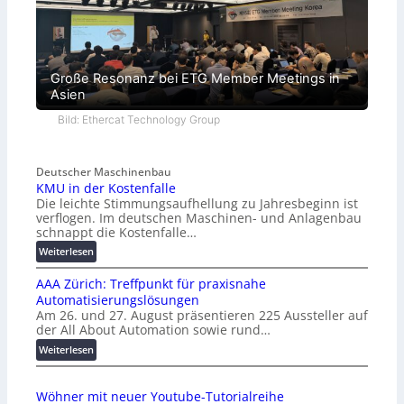
Große Resonanz bei ETG Member Meetings in
Asien
Bild: Ethercat Technology Group
Deutscher Maschinenbau
KMU in der Kostenfalle
Die leichte Stimmungsaufhellung zu Jahresbeginn ist
verflogen. Im deutschen Maschinen- und Anlagenbau
schnappt die Kostenfalle…
:
Weiterlesen
K
AAA Zürich: Treffpunkt für praxisnahe
M
Automatisierungslösungen
U
Am 26. und 27. August präsentieren 225 Aussteller auf
i
der All About Automation sowie rund…
n
d
:
Weiterlesen
e
A
r
A
Wöhner mit neuer Youtube-Tutorialreihe
K
A