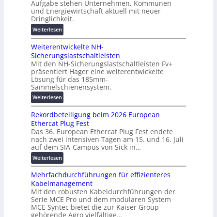
t
Aufgabe stehen Unternehmen, Kommunen
s
i
und Energiewirtschaft aktuell mit neuer
z
l
n
Dringlichkeit.
u
ö
e
n
:
Weiterlesen
s
n
d
V
u
b
d
Weiterentwickelte NH-
o
n
a
i
Sicherungslastschaltleisten
l
g
u
g
Mit den NH-Sicherungslastschaltleisten Fv+
t
e
:
präsentiert Hager eine weiterentwickelte
i
a
n
F
Lösung für das 185mm-
t
-
o
Sammelschienensystem.
a
X
r
:
Weiterlesen
l
2
s
W
e
0
c
Rekordbeteiligung beim 2026 European
e
T
2
h
Ethercat Plug Fest
i
r
7
u
Das 36. European Ethercat Plug Fest endete
t
a
w
n
nach zwei intensiven Tagen am 15. und 16. Juli
e
n
i
g
auf dem SIA-Campus von Sick in…
r
s
r
s
:
Weiterlesen
e
p
d
f
R
n
a
z
ö
Mehrfachdurchführungen für effizienteres
e
t
r
u
r
Kabelmanagement
k
w
e
m
d
Mit den robusten Kabeldurchführungen der
o
i
n
E
e
Serie MCE Pro und dem modularen System
r
c
z
n
r
MCE Syntec bietet die zur Kaiser Group
d
k
e
gehörende Agro vielfältige…
u