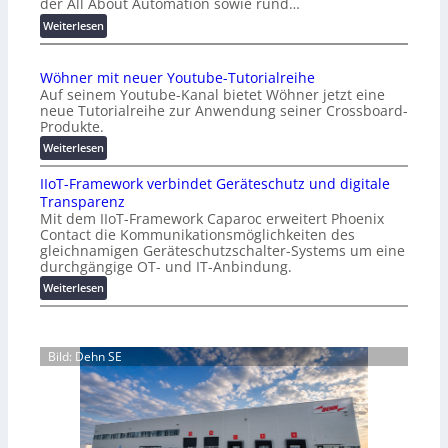
der All About Automation sowie rund…
n
d
:
Weiterlesen
e
A
r
A
Wöhner mit neuer Youtube-Tutorialreihe
K
A
Auf seinem Youtube-Kanal bietet Wöhner jetzt eine
o
Z
neue Tutorialreihe zur Anwendung seiner Crossboard-
s
ü
Produkte.
t
r
:
Weiterlesen
e
i
W
n
c
IIoT-Framework verbindet Geräteschutz und digitale
ö
f
h
Transparenz
h
a
:
Mit dem IIoT-Framework Caparoc erweitert Phoenix
n
l
T
Contact die Kommunikationsmöglichkeiten des
e
l
r
gleichnamigen Geräteschutzschalter-Systems um eine
r
e
e
durchgängige OT- und IT-Anbindung.
m
f
:
Weiterlesen
i
f
I
t
p
I
n
u
o
e
n
Bild: Dehn SE
T
u
k
-
e
t
F
r
f
r
Y
ü
a
o
r