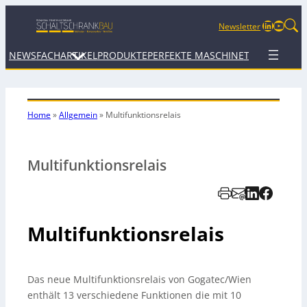
LinkedIn
YouTu
Newsletter
NEWS
FACHARTIKEL
PRODUKTE
PERFEKTE MASCHINE
TERMINE
WEB
Home
»
Allgemein
»
Multifunktionsrelais
Multifunktionsrelais
Multifunktionsrelais
Das neue Multifunktionsrelais von Gogatec/Wien
enthält 13 verschiedene Funktionen die mit 10