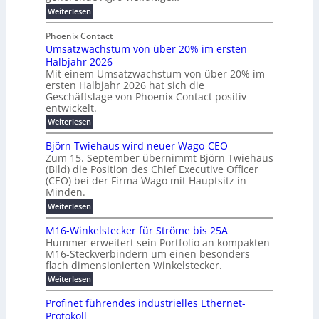
b
e
r
n
:
Weiterlesen
e
l
g
M
g
t
t
e
y
b
Phoenix Contact
e
h
e
H
Umsatzwachstum von über 20% im ersten
r
r
i
N
u
Halbjahr 2026
f
a
l
H
b
a
Mit einem Umsatzwachstum von über 20% im
u
i
-
c
f
ersten Halbjahr 2026 hat sich die
c
h
g
S
Geschäftslage von Phoenix Contact positiv
ü
h
d
u
i
entwickelt.
r
u
t
n
c
r
m
:
Weiterlesen
m
g
c
h
U
o
e
h
m
b
e
Björn Twiehaus wird neuer Wago-CEO
d
f
h
s
e
Zum 15. September übernimmt Björn Twiehaus
r
e
ü
a
r
(Bild) die Position des Chief Executive Officer
i
u
h
t
r
T
(CEO) bei der Firma Wago mit Hauptsitz in
r
z
m
n
n
e
u
Minden.
w
2
g
e
n
a
m
:
Weiterlesen
0
s
g
E
c
p
B
2
e
l
h
n
j
o
M16-Winkelstecker für Ströme bis 25A
n
s
6
a
ö
e
f
u
t
Hummer erweitert sein Portfolio an kompakten
E
r
s
r
ü
u
M16-Steckverbindern um einen besonders
n
n
u
t
r
m
g
flach dimensionierten Winkelstecker.
T
d
e
v
r
s
i
w
:
w
Weiterlesen
ff
o
o
c
i
e
M
i
n
e
e
p
h
1
z
l
ü
Profinet führendes industrielles Ethernet-
n
h
6
e
i
a
b
ö
Protokoll
a
i
-