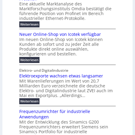
e
e
a
l
u
s
Eine aktuelle Marktanalyse des
W
n
g
r
n
s
t
Marktforschungsinstituts Omdia bestätigt die
i
u
t
2
e
w
E
n
l
führende Position von Profinet im Bereich
e
0
n
i
r
k
r
%
t
industrieller Ethernet-Protokolle.
e
g
r
e
B
e
i
h
i
d
:
Weiterlesen
e
l
s
m
ü
n
P
e
s
s
K
n
e
r
e
r
t
Neuer Online-Shop von Icotek verfügbar
r
a
t
r
u
o
o
e
b
s
Im neuen Online-Shop von Icotek können
c
e
e
f
c
e
k
t
Kunden ab sofort und zu jeder Zeit alle
a
r
i
n
k
l
e
r
Produkte direkt online auswählen,
W
n
t
e
m
n
a
konfigurieren und bestellen.
a
e
r
a
H
P
g
t
f
t
n
:
a
Weiterlesen
l
o
f
ü
a
N
l
i
-
ü
u
r
g
e
b
e
Elektro- und Digitalindustrie
C
h
S
g
e
u
j
E
r
Elektroexporte wachsen etwas langsamer
t
m
e
a
F
O
e
r
Mit Warenlieferungen im Wert von 20,7
e
r
h
e
n
ö
n
O
r
Milliarden Euro verzeichnete die deutsche
d
s
m
t
n
2
Elektro- und Digitalindustrie laut ZVEI auch im
e
e
l
0
t
Mai ein Exportplus. „Allerdings…
s
b
i
2
i
i
:
Weiterlesen
n
6
n
s
E
e
d
2
l
-
Frequenzumrichter für industrielle
u
5
e
S
Anwendungen
s
A
k
h
t
Mit der Entwicklung des Sinamics G200
t
o
r
Frequenzumrichters erweitert Siemens sein
r
p
i
o
Sinamics Portfolio für industrielle
v
e
e