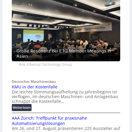
Große Resonanz bei ETG Member Meetings in
Asien
Bild: Ethercat Technology Group
Deutscher Maschinenbau
KMU in der Kostenfalle
Die leichte Stimmungsaufhellung zu Jahresbeginn ist
verflogen. Im deutschen Maschinen- und Anlagenbau
schnappt die Kostenfalle…
:
Weiterlesen
K
AAA Zürich: Treffpunkt für praxisnahe
M
Automatisierungslösungen
U
Am 26. und 27. August präsentieren 225 Aussteller auf
i