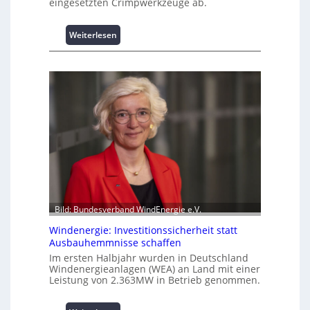
eingesetzten Crimpwerkzeuge ab.
t
s
:
Weiterlesen
p
I
i
n
t
t
z
e
e
l
n
l
m
i
a
g
n
e
a
n
g
t
e
e
m
N
e
Bild: Bundesverband WindEnergie e.V.
u
n
Windenergie: Investitionssicherheit statt
t
t
Ausbauhemmnisse schaffen
z
h
Im ersten Halbjahr wurden in Deutschland
u
o
Windenergieanlagen (WEA) an Land mit einer
n
c
Leistung von 2.363MW in Betrieb genommen.
g
h
s
-