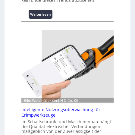
kein Ende dieses Trends abzusehen.
:
Weiterlesen
K
u
r
z
i
n
f
o
r
m
a
t
i
o
n
Bild: Weidmüller GmbH & Co. KG
z
Intelligente Nutzungsüberwachung für
u
Crimpwerkzeuge
m
Im Schaltschrank- und Maschinenbau hängt
L
die Qualität elektrischer Verbindungen
a
maßgeblich von der Zuverlässigkeit der
s