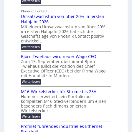
n
:
Weiterlesen
e
l
g
M
g
t
t
e
y
b
Phoenix Contact
e
h
e
H
Umsatzwachstum von über 20% im ersten
r
r
i
N
u
Halbjahr 2026
f
a
l
H
b
a
Mit einem Umsatzwachstum von über 20%
u
i
-
c
f
im ersten Halbjahr 2026 hat sich die
c
h
g
S
Geschäftslage von Phoenix Contact positiv
ü
h
d
u
i
entwickelt.
r
u
t
n
c
r
m
:
Weiterlesen
m
g
c
h
U
o
e
h
m
b
e
Björn Twiehaus wird neuer Wago-CEO
d
f
h
s
e
Zum 15. September übernimmt Björn
r
e
ü
a
r
Twiehaus (Bild) die Position des Chief
i
u
h
t
r
T
Executive Officer (CEO) bei der Firma Wago
r
z
m
n
n
e
u
mit Hauptsitz in Minden.
w
2
g
e
n
a
m
:
Weiterlesen
0
s
g
E
c
p
B
2
e
l
h
n
j
o
M16-Winkelstecker für Ströme bis 25A
n
s
6
a
ö
e
f
u
t
Hummer erweitert sein Portfolio an
E
r
s
r
ü
u
kompakten M16-Steckverbindern um einen
n
n
u
t
r
m
g
besonders flach dimensionierten
T
d
e
v
r
s
i
Winkelstecker.
w
w
ff
o
o
c
i
e
i
:
Weiterlesen
n
e
e
p
h
z
M
l
ü
n
h
e
i
1
a
b
ö
Profinet führendes industrielles Ethernet-
a
i
e
6
e
a
l
u
s
Protokoll