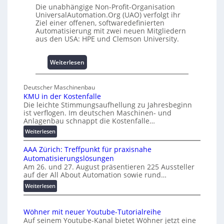
4
Die unabhängige Non-Profit-Organisation
m
0
UniversalAutomation.Org (UAO) verfolgt ihr
m
A
Ziel einer offenen, softwaredefinierten
n
Automatisierung mit zwei neuen Mitgliedern
i
aus den USA: HPE und Clemson University.
s
s
:
Weiterlesen
e
U
s
n
c
Deutscher Maschinenbau
i
h
KMU in der Kostenfalle
v
Die leichte Stimmungsaufhellung zu Jahresbeginn
a
e
ist verflogen. Im deutschen Maschinen- und
f
r
Anlagenbau schnappt die Kostenfalle…
f
s
:
Weiterlesen
e
a
K
n
l
AAA Zürich: Treffpunkt für praxisnahe
M
A
Automatisierungslösungen
U
u
Am 26. und 27. August präsentieren 225 Aussteller
i
auf der All About Automation sowie rund…
t
n
o
d
:
Weiterlesen
e
A
m
r
A
a
Wöhner mit neuer Youtube-Tutorialreihe
K
A
t
Auf seinem Youtube-Kanal bietet Wöhner jetzt eine
o
Z
i