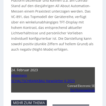
Platform beziehbar und können u.a. am Conrad-
Stand auf den diesjährigen All About Automation-
Messen einem Praxistest unterzogen werden. Das
VC-891, das Topmodell der Gerätereihe, verfügt
über ein winkelunabhängiges TFT-Display mit
hohem Kontrast, das entsprechend aktueller
Lichtverhältnisse und persönlicher Vorlieben
individuell konfigurierbar ist. Die Darstellung kann
sowohl positiv (dunkle Ziffern auf hellem Grund) als
auch negativ (Night-Mode) erfolgen.
24. Februar 2023
Allgemein
SCHALTSCHRANKBAU Newsletter 6 2023
Conrad Electronic SE
Zur Firmenwebsite
MEHR ZUM THEMA