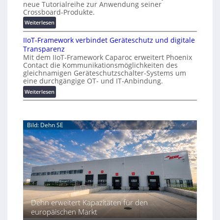
neue Tutorialreihe zur Anwendung seiner
s
ü
o
Crossboard-Produkte.
t
r
n
:
Weiterlesen
e
i
.
W
n
c
O
IIoT-Framework verbindet Geräteschutz und digitale
ö
f
h
r
Transparenz
h
a
:
g
Mit dem IIoT-Framework Caparoc erweitert Phoenix
n
l
T
w
Contact die Kommunikationsmöglichkeiten des
e
l
r
gleichnamigen Geräteschutzschalter-Systems um
ä
r
e
e
eine durchgängige OT- und IT-Anbindung.
c
m
f
:
Weiterlesen
h
i
f
I
s
t
p
I
n
t
u
o
e
w
n
Bild: Dehn SE
T
u
e
k
-
e
t
i
F
r
f
t
r
Y
ü
e
a
o
r
r
m
u
p
e
t
r
w
u
a
o
b
x
Dehn erweitert Kapazitäten für den
r
e
i
europäischen Markt
k
-
s