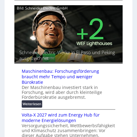
v
T
n
e
Bild: Schneider Electric GmbH
u
a
r
t
h
b
o
e
i
r
A
n
i
u
d
a
t
e
l
o
t
r
m
Schneider-Electric-Werke in El Paso und Peking
G
e
a
e
ausgezeichnet
i
t
r
h
i
ä
e
s
Maschinenbau: Forschungsförderung
t
i
braucht mehr Tempo und weniger
e
e
Bürokratie
s
Der Maschinenbau investiert stark in
r
c
Forschung, wird aber durch kleinteilige
u
h
Förderbürokratie ausgebremst.
n
u
:
g
Weiterlesen
t
M
s
z
Volta-X 2027 wird zum Energy Hub für
a
l
u
moderne Energielösungen
s
ö
n
Versorgungssicherheit, Wettbewerbsfähigkeit
c
s
d
und Klimaschutz zusammenbringen: Vor
h
u
d
dieser Aufgabe stehen Unternehmen,
i
n