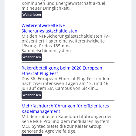
Kommunen und Energiewirtschaft aktuell
i
n
g
mit neuer Dringlichkeit.
g
e
e
i
:
Weiterlesen
n
n
t
V
b
a
Weiterentwickelte NH-
o
a
l
Sicherungslastschaltleisten
l
u
Mit den NH-Sicherungslastschaltleisten Fv+
e
t
:
präsentiert Hager eine weiterentwickelte
T
a
F
Lösung für das 185mm-
r
-
o
Sammelschienensystem.
a
X
r
:
Weiterlesen
n
2
s
W
s
0
c
Rekordbeteiligung beim 2026 European
e
p
2
h
Ethercat Plug Fest
i
a
7
u
Das 36. European Ethercat Plug Fest endete
t
r
w
n
nach zwei intensiven Tagen am 15. und 16.
e
e
i
g
Juli auf dem SIA-Campus von Sick in…
r
n
r
s
:
Weiterlesen
e
z
d
f
R
n
z
ö
Mehrfachdurchführungen für effizienteres
e
t
u
r
Kabelmanagement
k
w
m
d
Mit den robusten Kabeldurchführungen der
o
i
E
e
Serie MCE Pro und dem modularen System
r
c
n
r
MCE Syntec bietet die zur Kaiser Group
d
k
e
gehörende Agro vielfältige…
u
b
e
r