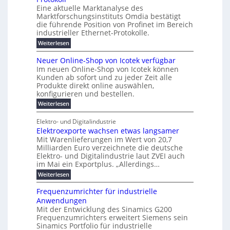
n
-
g
r
n
s
t
Eine aktuelle Marktanalyse des
u
t
W
2
e
w
E
l
Marktforschungsinstituts Omdia bestätigt
e
i
0
n
i
r
r
n
%
t
die führende Position von Profinet im Bereich
e
g
r
B
e
k
i
industrieller Ethernet-Protokolle.
h
i
d
e
s
e
m
ü
n
e
:
s
Weiterlesen
K
l
n
e
r
e
P
r
a
s
t
r
u
o
r
b
t
Neuer Online-Shop von Icotek verfügbar
s
c
e
e
o
e
e
k
t
Im neuen Online-Shop von Icotek können
a
r
n
f
l
c
e
r
Kunden ab sofort und zu jeder Zeit alle
W
i
t
m
k
n
a
Produkte direkt online auswählen,
a
n
a
e
H
P
g
konfigurieren und bestellen.
e
t
n
r
a
l
o
t
a
f
l
i
:
Weiterlesen
-
u
f
g
ü
b
N
e
C
ü
g
e
r
j
e
E
Elektro- und Digitalindustrie
h
m
S
a
u
F
O
r
Elektroexporte wachsen etwas langsamer
e
t
h
e
e
e
n
r
r
Mit Warenlieferungen im Wert von 20,7
r
n
s
t
ö
2
O
Milliarden Euro verzeichnete die deutsche
d
m
0
t
n
Elektro- und Digitalindustrie laut ZVEI auch
e
e
2
l
im Mai ein Exportplus. „Allerdings…
s
b
6
i
i
i
:
Weiterlesen
n
n
s
E
e
d
2
l
-
Frequenzumrichter für industrielle
u
5
e
S
Anwendungen
s
A
k
h
t
Mit der Entwicklung des Sinamics G200
t
o
r
Frequenzumrichters erweitert Siemens sein
r
p
i
o
Sinamics Portfolio für industrielle
v
e