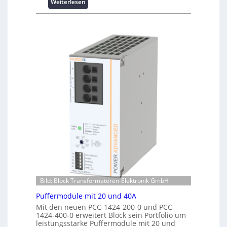
ü
:
Weiterlesen
p
b
W
e
e
i
r
r
n
f
w
d
o
a
e
r
c
n
m
h
e
a
u
r
n
n
g
t
g
i
e
f
e
r
ü
:
R
r
I
e
C
n
c
r
v
h
i
e
e
m
s
n
p
t
z
Bild: Block Transformatoren-Elektronik GmbH
w
i
e
e
t
Puffermodule mit 20 und 40A
n
r
i
t
Mit den neuen PCC-1424-200-0 und PCC-
k
o
1424-400-0 erweitert Block sein Portfolio um
r
z
n
leistungsstarke Puffermodule mit 20 und
e