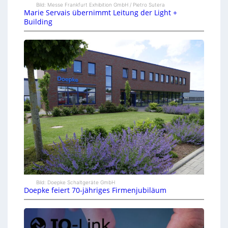
Bild: Messe Frankfurt Exhibition GmbH / Pietro Sutera
Marie Servais übernimmt Leitung der Light +
Building
Bild: Doepke Schaltgeräte GmbH
Doepke feiert 70-jähriges Firmenjubiläum