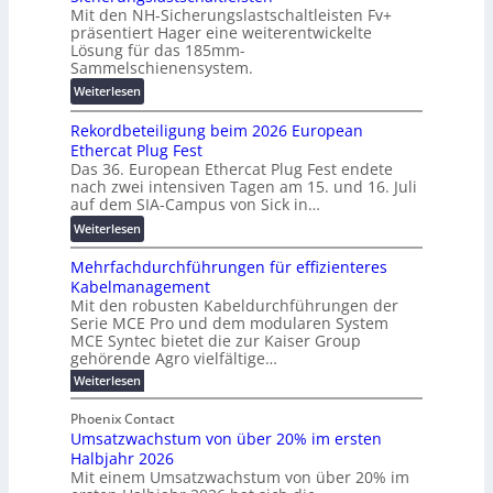
u
Mit den NH-Sicherungslastschaltleisten Fv+
t
e
:
präsentiert Hager eine weiterentwickelte
a
T
F
Lösung für das 185mm-
-
r
o
Sammelschienensystem.
X
a
r
:
Weiterlesen
2
n
s
W
0
s
c
Rekordbeteiligung beim 2026 European
e
2
p
h
Ethercat Plug Fest
i
7
a
u
Das 36. European Ethercat Plug Fest endete
t
w
r
n
nach zwei intensiven Tagen am 15. und 16. Juli
e
i
e
g
auf dem SIA-Campus von Sick in…
r
r
n
s
:
Weiterlesen
e
d
z
f
R
n
z
ö
Mehrfachdurchführungen für effizienteres
e
t
u
r
Kabelmanagement
k
w
m
d
Mit den robusten Kabeldurchführungen der
o
i
E
e
Serie MCE Pro und dem modularen System
r
c
n
r
MCE Syntec bietet die zur Kaiser Group
d
k
e
gehörende Agro vielfältige…
u
b
e
r
n
:
Weiterlesen
e
l
g
M
g
t
t
e
y
b
Phoenix Contact
e
h
e
H
Umsatzwachstum von über 20% im ersten
r
r
i
N
u
Halbjahr 2026
f
a
l
H
b
a
Mit einem Umsatzwachstum von über 20% im
u
i
-
c
f