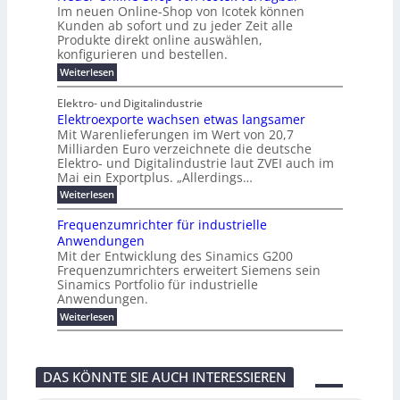
u
o
o
e
b
s
Im neuen Online-Shop von Icotek können
c
e
e
f
c
e
k
t
Kunden ab sofort und zu jeder Zeit alle
a
r
i
n
k
l
e
r
Produkte direkt online auswählen,
W
n
t
e
m
n
a
konfigurieren und bestellen.
a
e
r
a
H
P
g
t
f
t
n
:
a
Weiterlesen
l
o
f
ü
a
N
l
i
-
ü
u
r
g
e
b
e
Elektro- und Digitalindustrie
C
h
S
g
e
u
j
E
r
Elektroexporte wachsen etwas langsamer
t
m
e
a
F
O
e
r
Mit Warenlieferungen im Wert von 20,7
e
r
h
e
n
ö
n
O
r
Milliarden Euro verzeichnete die deutsche
d
s
m
t
n
2
Elektro- und Digitalindustrie laut ZVEI auch im
e
e
l
0
t
Mai ein Exportplus. „Allerdings…
s
b
i
2
i
i
:
Weiterlesen
n
6
n
s
E
e
d
2
l
-
Frequenzumrichter für industrielle
u
5
e
S
Anwendungen
s
A
k
h
t
Mit der Entwicklung des Sinamics G200
t
o
r
Frequenzumrichters erweitert Siemens sein
r
p
i
o
Sinamics Portfolio für industrielle
v
e
e
o
Anwendungen.
l
x
n
l
:
Weiterlesen
p
I
e
F
o
c
s
r
r
o
E
e
t
t
t
q
e
e
DAS KÖNNTE SIE AUCH INTERESSIEREN
h
u
w
k
e
e
a
v