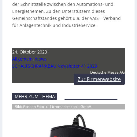
der Schnittstelle zwischen den Automations- und
Energiethemen. Zu den Unterstützern dieses
Gemeinschaftstandes gehört u.a. der VAIS – Verband
für Anlagentechnik und IndustrieService.
24. Oktober 2023
Allgemein
,
News
SCHALTSCHRANKBAU Newsletter 41 2023
Deutsche Messe AG
Zur Firmenwebsite
MEHR ZUM THEMA
Bild: Gossen Foto- u. Lichtmesstechnik GmbH