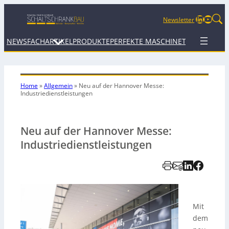
LinkedIn
YouTu
Newsletter
NEWS
FACHARTIKEL
PRODUKTE
PERFEKTE MASCHINE
TERMINE
WEB
Home
»
Allgemein
»
Neu auf der Hannover Messe:
Industriedienstleistungen
Neu auf der Hannover Messe:
Industriedienstleistungen
Mit
dem