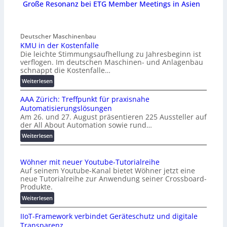
Große Resonanz bei ETG Member Meetings in Asien
Deutscher Maschinenbau
KMU in der Kostenfalle
Die leichte Stimmungsaufhellung zu Jahresbeginn ist
verflogen. Im deutschen Maschinen- und Anlagenbau
schnappt die Kostenfalle…
:
Weiterlesen
K
AAA Zürich: Treffpunkt für praxisnahe
M
Automatisierungslösungen
U
Am 26. und 27. August präsentieren 225 Aussteller auf
i
der All About Automation sowie rund…
n
d
:
Weiterlesen
e
A
r
A
Wöhner mit neuer Youtube-Tutorialreihe
K
A
Auf seinem Youtube-Kanal bietet Wöhner jetzt eine
o
Z
neue Tutorialreihe zur Anwendung seiner Crossboard-
s
ü
Produkte.
t
r
:
Weiterlesen
e
i
W
n
c
IIoT-Framework verbindet Geräteschutz und digitale
ö
f
h
Transparenz
h
a
: