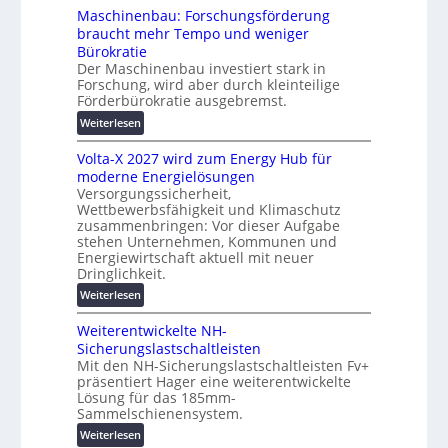
r
e
s
Maschinenbau: Forschungsförderung
ä
i
braucht mehr Tempo und weniger
t
e
Bürokratie
e
r
Der Maschinenbau investiert stark in
s
u
Forschung, wird aber durch kleinteilige
c
Förderbürokratie ausgebremst.
n
h
g
:
Weiterlesen
u
s
M
t
l
Volta-X 2027 wird zum Energy Hub für
a
z
ö
moderne Energielösungen
s
u
s
Versorgungssicherheit,
c
n
Wettbewerbsfähigkeit und Klimaschutz
u
h
d
zusammenbringen: Vor dieser Aufgabe
n
i
d
stehen Unternehmen, Kommunen und
g
n
i
Energiewirtschaft aktuell mit neuer
e
e
g
Dringlichkeit.
n
n
i
:
Weiterlesen
b
t
V
a
a
Weiterentwickelte NH-
o
u
l
Sicherungslastschaltleisten
l
:
e
Mit den NH-Sicherungslastschaltleisten Fv+
t
F
T
präsentiert Hager eine weiterentwickelte
a
o
Lösung für das 185mm-
r
-
r
Sammelschienensystem.
a
X
s
n
:
Weiterlesen
2
c