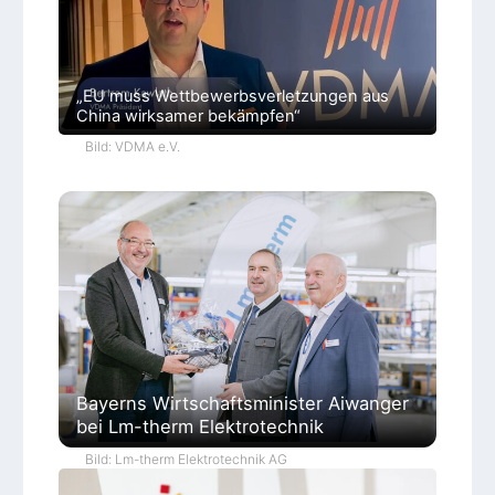
„EU muss Wettbewerbsverletzungen aus
China wirksamer bekämpfen“
Bild: VDMA e.V.
Bayerns Wirtschaftsminister Aiwanger
bei Lm-therm Elektrotechnik
Bild: Lm-therm Elektrotechnik AG