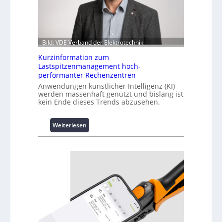
Bild: VDE Verband der Elektrotechnik
Kurzinformation zum
Lastspitzenmanagement hoch-
performanter Rechenzentren
Anwendungen künstlicher Intelligenz (KI)
werden massenhaft genutzt und bislang ist
kein Ende dieses Trends abzusehen.
:
Weiterlesen
K
u
r
z
i
n
f
o
r
m