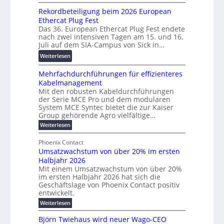
s
W
0
h
Rekordbeteiligung beim 2026 European
p
e
2
u
Ethercat Plug Fest
a
i
7
n
Das 36. European Ethercat Plug Fest endete
r
t
w
g
nach zwei intensiven Tagen am 15. und 16.
e
e
i
s
Juli auf dem SIA-Campus von Sick in…
n
r
r
f
:
z
Weiterlesen
e
d
ö
R
n
z
r
Mehrfachdurchführungen für effizienteres
e
t
u
d
Kabelmanagement
k
w
m
e
Mit den robusten Kabeldurchführungen
o
i
E
r
der Serie MCE Pro und dem modularen
r
c
n
System MCE Syntec bietet die zur Kaiser
u
d
k
e
Group gehörende Agro vielfältige…
n
b
e
r
:
g
Weiterlesen
e
l
g
M
b
t
t
e
y
Phoenix Contact
r
e
h
e
H
Umsatzwachstum von über 20% im ersten
a
r
i
N
u
Halbjahr 2026
f
u
l
H
b
a
Mit einem Umsatzwachstum von über 20%
c
i
-
c
f
im ersten Halbjahr 2026 hat sich die
h
h
g
S
Geschäftslage von Phoenix Contact positiv
ü
d
t
u
i
entwickelt.
r
u
m
n
c
r
m
:
Weiterlesen
e
g
c
h
U
o
h
h
m
b
e
Björn Twiehaus wird neuer Wago-CEO
d
f
s
r