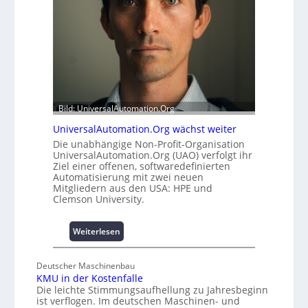
u
t
l
a
e
t
m
t
i
A
t
u
2
s
0
b
u
Bild: UniversalAutomation.Org
a
n
u
UniversalAutomation.Org wächst weiter
d
h
Die unabhängige Non-Profit-Organisation
4
e
UniversalAutomation.Org (UAO) verfolgt ihr
0
m
Ziel einer offenen, softwaredefinierten
A
Automatisierung mit zwei neuen
m
Mitgliedern aus den USA: HPE und
n
Clemson University.
i
s
s
:
Weiterlesen
e
U
s
n
Deutscher Maschinenbau
c
i
KMU in der Kostenfalle
h
v
Die leichte Stimmungsaufhellung zu Jahresbeginn
a
e
ist verflogen. Im deutschen Maschinen- und
f