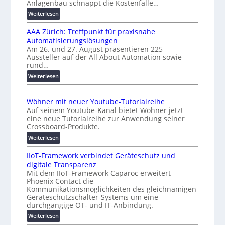
r
Anlagenbau schnappt die Kostenfalle…
f
s
:
Weiterlesen
e
a
K
n
l
AAA Zürich: Treffpunkt für praxisnahe
M
A
Automatisierungslösungen
U
u
Am 26. und 27. August präsentieren 225
i
Aussteller auf der All About Automation sowie
t
n
rund…
o
d
:
Weiterlesen
e
m
A
r
a
A
K
t
Wöhner mit neuer Youtube-Tutorialreihe
A
o
i
Auf seinem Youtube-Kanal bietet Wöhner jetzt
Z
s
o
eine neue Tutorialreihe zur Anwendung seiner
ü
t
n
Crossboard-Produkte.
r
e
.
:
Weiterlesen
i
n
O
W
c
f
r
IIoT-Framework verbindet Geräteschutz und
ö
h
a
g
digitale Transparenz
h
:
l
w
Mit dem IIoT-Framework Caparoc erweitert
n
T
l
Phoenix Contact die
ä
e
r
e
Kommunikationsmöglichkeiten des gleichnamigen
c
r
e
Geräteschutzschalter-Systems um eine
m
h
f
durchgängige OT- und IT-Anbindung.
i
s
f
:
Weiterlesen
t
t
p
I