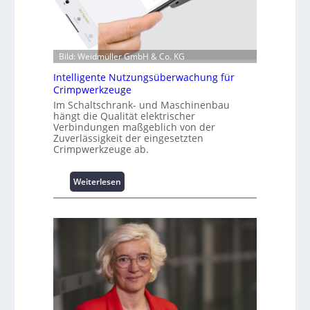
a
t
i
o
Bild: Weidmüller GmbH & Co. KG
n
z
Intelligente Nutzungsüberwachung für
u
Crimpwerkzeuge
m
Im Schaltschrank- und Maschinenbau
L
hängt die Qualität elektrischer
Verbindungen maßgeblich von der
a
Zuverlässigkeit der eingesetzten
s
Crimpwerkzeuge ab.
t
s
p
:
Weiterlesen
i
I
t
n
z
t
e
e
n
l
m
l
a
i
n
g
a
e