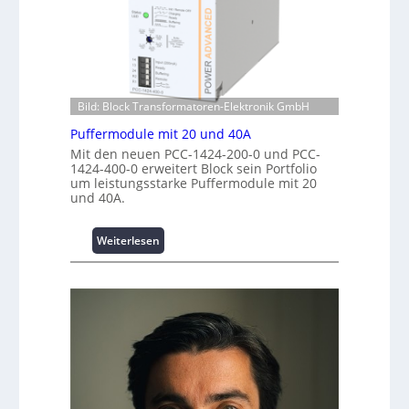
:
e
r
I
c
C
n
h
r
v
e
i
e
n
m
s
z
p
t
Bild: Block Transformatoren-Elektronik GmbH
e
w
i
n
e
Puffermodule mit 20 und 40A
t
t
r
Mit den neuen PCC-1424-200-0 und PCC-
i
r
k
1424-400-0 erweitert Block sein Portfolio
o
e
um leistungsstarke Puffermodule mit 20
z
n
und 40A.
n
e
s
u
s
g
:
Weiterlesen
i
e
P
c
u
h
f
e
f
r
e
h
r
e
m
i
o
t
d
s