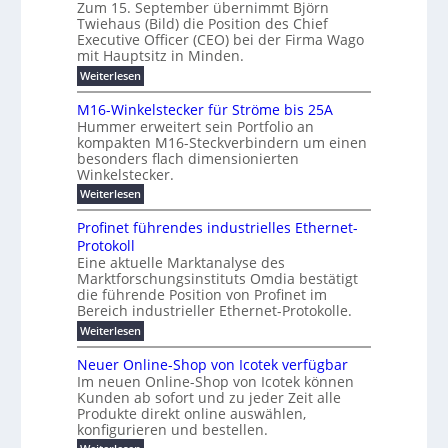
e
Zum 15. September übernimmt Björn
r
e
ü
a
T
Twiehaus (Bild) die Position des Chief
i
u
h
t
r
e
Executive Officer (CEO) bei der Firma Wago
r
z
m
n
n
u
m
mit Hauptsitz in Minden.
w
2
g
e
n
a
p
:
Weiterlesen
0
s
g
E
c
B
o
2
e
l
h
n
j
u
M16-Winkelstecker für Ströme bis 25A
n
s
6
a
ö
e
f
t
Hummer erweitert sein Portfolio an
n
E
r
s
r
ü
u
kompakten M16-Steckverbindern um einen
d
n
u
t
r
m
g
besonders flach dimensionierten
T
w
e
v
r
s
i
Winkelstecker.
w
ff
e
o
o
c
i
e
i
:
Weiterlesen
n
n
e
p
h
z
M
l
ü
h
i
e
i
1
a
b
ö
Profinet führendes industrielles Ethernet-
a
g
e
6
e
a
l
u
s
Protokoll
n
-
r
e
n
s
t
Eine aktuelle Marktanalyse des
u
t
W
2
r
w
E
l
Marktforschungsinstituts Omdia bestätigt
e
i
0
n
i
B
r
n
%
t
die führende Position von Profinet im
e
g
r
e
k
ü
i
Bereich industrieller Ethernet-Protokolle.
h
i
d
e
s
e
m
r
n
e
:
s
Weiterlesen
K
l
n
e
e
o
P
r
a
s
t
r
u
r
k
b
t
Neuer Online-Shop von Icotek verfügbar
s
c
e
e
o
e
e
t
r
Im neuen Online-Shop von Icotek können
a
r
n
f
l
c
e
Kunden ab sofort und zu jeder Zeit alle
a
W
i
t
m
k
n
a
Produkte direkt online auswählen,
t
n
a
e
H
P
g
konfigurieren und bestellen.
e
n
r
i
a
l
o
t
a
f
l
: