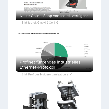
Neuer Online-Shop von Icotek verfügbar
Bild: Icotek GmbH & Co. KG
Profinet führendes industrielles
Ethernet-Protokoll
Bild: Profibus Nutzerorganisation e. V.