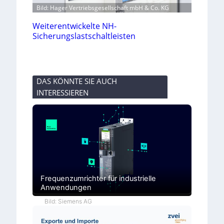
Bild: Hager Vertriebsgesellschaft mbH & Co. KG
Weiterentwickelte NH-
Sicherungslastschaltleisten
DAS KÖNNTE SIE AUCH
INTERESSIEREN
Frequenzumrichter für industrielle
Anwendungen
Bild: Siemens AG