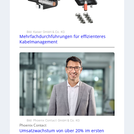
Bild: Kaiser GmbH & Co. KG
Mehrfachdurchführungen für effizienteres
Kabelmanagement
Bild: Phoenix Contact GmbH & Co. KG
Phoenix Contact
Umsatzwachstum von über 20% im ersten