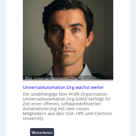
e
h
r
e
m
i
o
t
d
s
u
t
l
a
e
t
m
t
i
A
t
u
2
s
0
b
u
a
Bild: UniversalAutomation.Org
n
u
UniversalAutomation.Org wächst weiter
d
h
Die unabhängige Non-Profit-Organisation
4
e
UniversalAutomation.Org (UAO) verfolgt ihr
0
m
Ziel einer offenen, softwaredefinierten
A
m
Automatisierung mit zwei neuen
n
Mitgliedern aus den USA: HPE und Clemson
i
University.
s
s
:
Weiterlesen
e