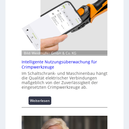
n
f
o
r
m
a
t
i
o
Bild: Weidmüller GmbH & Co. KG
n
z
Intelligente Nutzungsüberwachung für
u
Crimpwerkzeuge
m
Im Schaltschrank- und Maschinenbau hängt
L
die Qualität elektrischer Verbindungen
a
maßgeblich von der Zuverlässigkeit der
eingesetzten Crimpwerkzeuge ab.
s
t
s
:
Weiterlesen
p
I
i
n
t
t
z
e
e
l