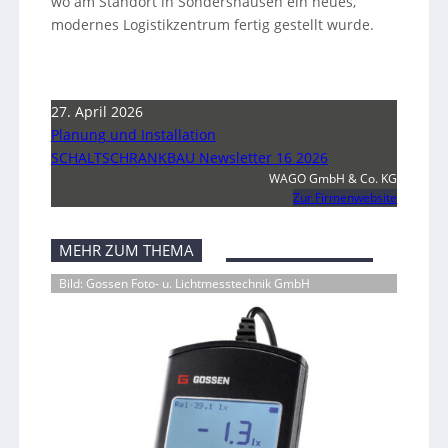
wo am Standort in Sondershausen ein neues,
modernes Logistikzentrum fertig gestellt wurde.
27. April 2026
Planung und Installation
SCHALTSCHRANKBAU Newsletter 16 2026
WAGO GmbH & Co. KG
Zur Firmenwebsite
MEHR ZUM THEMA
Bild: Gossen Foto- u. Lichtmesstechnik GmbH