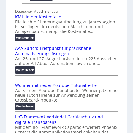
U
s
n
c
Deutscher Maschinenbau
i
h
KMU in der Kostenfalle
v
a
Die leichte Stimmungsaufhellung zu Jahresbeginn
e
ist verflogen. Im deutschen Maschinen- und
f
r
Anlagenbau schnappt die Kostenfalle…
f
s
:
e
Weiterlesen
a
K
n
l
AAA Zürich: Treffpunkt für praxisnahe
M
A
Automatisierungslösungen
U
u
Am 26. und 27. August präsentieren 225 Aussteller
i
auf der All About Automation sowie rund…
t
n
o
d
:
Weiterlesen
e
A
m
r
A
a
Wöhner mit neuer Youtube-Tutorialreihe
K
A
t
Auf seinem Youtube-Kanal bietet Wöhner jetzt eine
o
Z
i
neue Tutorialreihe zur Anwendung seiner
s
ü
o
Crossboard-Produkte.
t
r
n
:
Weiterlesen
e
i
.
W
n
c
O
IIoT-Framework verbindet Geräteschutz und
ö
f
h
r
digitale Transparenz
h
a
:
g
Mit dem IIoT-Framework Caparoc erweitert Phoenix
n
l
T
w
Contact die Kommunikationsmöglichkeiten des
e