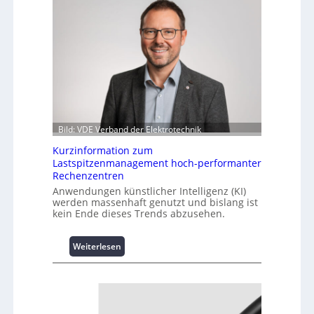
Bild: VDE Verband der Elektrotechnik
Kurzinformation zum
Lastspitzenmanagement hoch-performanter
Rechenzentren
Anwendungen künstlicher Intelligenz (KI)
werden massenhaft genutzt und bislang ist
kein Ende dieses Trends abzusehen.
:
Weiterlesen
K
u
r
z
i