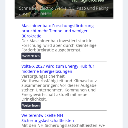
l
o
t
r
m
Schneider-Electric-Werke in El Paso und Peking
G
e
a
ausgezeichnet
e
i
t
r
h
i
ä
Maschinenbau: Forschungsförderung
e
s
t
braucht mehr Tempo und weniger
i
e
Bürokratie
e
Der Maschinenbau investiert stark in
s
r
Forschung, wird aber durch kleinteilige
c
u
Förderbürokratie ausgebremst.
h
n
:
u
Weiterlesen
g
M
t
s
Volta-X 2027 wird zum Energy Hub für
a
z
l
moderne Energielösungen
s
u
ö
Versorgungssicherheit,
c
n
s
Wettbewerbsfähigkeit und Klimaschutz
h
d
u
zusammenbringen: Vor dieser Aufgabe
i
d
n
stehen Unternehmen, Kommunen und
n
i
g
Energiewirtschaft aktuell mit neuer
e
g
Dringlichkeit.
e
n
i
n
:
Weiterlesen
b
t
V
a
a
Weiterentwickelte NH-
o
u
l
Sicherungslastschaltleisten
l
:
e
Mit den NH-Sicherungslastschaltleisten Fv+
t
F
T