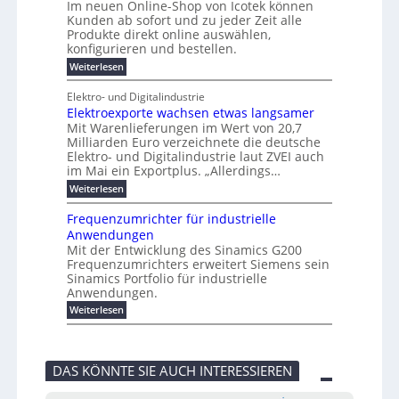
e
e
t
r
Im neuen Online-Shop von Icotek können
a
r
n
f
l
c
e
Kunden ab sofort und zu jeder Zeit alle
a
W
i
t
m
k
n
a
Produkte direkt online auswählen,
t
n
a
e
H
P
g
konfigurieren und bestellen.
e
n
r
i
a
l
o
t
a
f
l
:
Weiterlesen
e
-
u
f
g
ü
b
N
C
ü
g
e
r
j
e
E
Elektro- und Digitalindustrie
h
m
S
a
u
F
O
r
Elektroexporte wachsen etwas langsamer
e
t
h
e
e
e
n
r
r
Mit Warenlieferungen im Wert von 20,7
r
n
s
t
ö
2
O
Milliarden Euro verzeichnete die deutsche
d
m
0
t
n
Elektro- und Digitalindustrie laut ZVEI auch
e
e
2
l
im Mai ein Exportplus. „Allerdings…
s
b
6
i
i
i
:
Weiterlesen
n
n
s
E
e
d
2
l
-
Frequenzumrichter für industrielle
u
5
e
S
Anwendungen
s
A
k
h
t
Mit der Entwicklung des Sinamics G200
t
o
r
Frequenzumrichters erweitert Siemens sein
r
p
i
o
Sinamics Portfolio für industrielle
v
e
e
o
Anwendungen.
l
x
n
l
:
Weiterlesen
p
I
e
F
o
c
s
r
r
o
E
e
t
t
t
q
e
e
DAS KÖNNTE SIE AUCH INTERESSIEREN
h
u
w
k
e
e
a
v
r
n