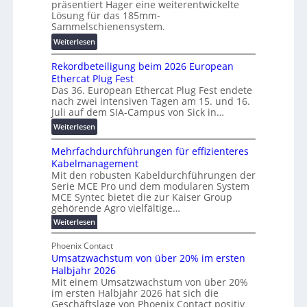
präsentiert Hager eine weiterentwickelte
a
o
r
Lösung für das 185mm-
-
r
a
Sammelschienensystem.
X
s
n
:
Weiterlesen
2
c
s
W
0
h
p
Rekordbeteiligung beim 2026 European
e
2
u
a
Ethercat Plug Fest
i
7
n
r
Das 36. European Ethercat Plug Fest endete
t
w
g
e
nach zwei intensiven Tagen am 15. und 16.
e
i
s
n
Juli auf dem SIA-Campus von Sick in…
r
r
f
z
:
Weiterlesen
e
d
ö
R
n
z
r
Mehrfachdurchführungen für effizienteres
e
t
u
d
Kabelmanagement
k
w
m
e
Mit den robusten Kabeldurchführungen der
o
i
E
r
Serie MCE Pro und dem modularen System
r
c
n
MCE Syntec bietet die zur Kaiser Group
u
d
k
e
gehörende Agro vielfältige…
n
b
e
r
:
g
Weiterlesen
e
l
g
M
b
t
t
e
y
Phoenix Contact
r
e
h
e
H
Umsatzwachstum von über 20% im ersten
a
r
i
N
u
Halbjahr 2026
f
u
l
H
b
a
Mit einem Umsatzwachstum von über 20%
c
i
-
c
f
im ersten Halbjahr 2026 hat sich die
h
h
g
S
Geschäftslage von Phoenix Contact positiv
ü