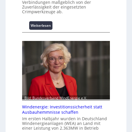
a
Verbindungen maßgeblich von der
Zuverlässigkeit der eingesetzten
s
Crimpwerkzeuge ab.
t
s
p
:
Weiterlesen
i
I
t
n
z
t
e
e
n
l
m
l
a
i
n
g
a
e
g
n
e
t
m
e
e
N
Bild: Bundesverband WindEnergie e.V.
n
u
Windenergie: Investitionssicherheit statt
t
t
Ausbauhemmnisse schaffen
h
z
Im ersten Halbjahr wurden in Deutschland
o
u
Windenergieanlagen (WEA) an Land mit
c
n
einer Leistung von 2.363MW in Betrieb
h
g