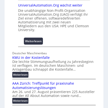
n
u
UniversalAutomation.Org wächst weiter
d
h
Die unabhängige Non-Profit-Organisation
4
e
UniversalAutomation.Org (UAO) verfolgt ihr
0
m
Ziel einer offenen, softwaredefinierten
A
m
Automatisierung mit zwei neuen
n
Mitgliedern aus den USA: HPE und Clemson
i
University.
s
s
:
Weiterlesen
e
U
s
n
c
Deutscher Maschinenbau
i
h
KMU in der Kostenfalle
v
Die leichte Stimmungsaufhellung zu Jahresbeginn
a
e
ist verflogen. Im deutschen Maschinen- und
f
r
Anlagenbau schnappt die Kostenfalle…
f
s
:
Weiterlesen
e
a
K
n
l
AAA Zürich: Treffpunkt für praxisnahe
M
A
Automatisierungslösungen
U
u
Am 26. und 27. August präsentieren 225 Aussteller
i
auf der All About Automation sowie rund…
t
n
o
d
:
Weiterlesen
e
A
m