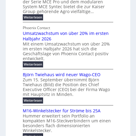
r
der Serie MCE Pro und dem modularen
r
c
n
System MCE Syntec bietet die zur Kaiser
u
d
k
e
Group gehörende Agro vielfältige…
n
b
e
r
:
g
Weiterlesen
e
l
g
M
b
t
t
e
y
Phoenix Contact
r
e
h
e
H
Umsatzwachstum von über 20% im ersten
a
r
i
N
u
Halbjahr 2026
f
u
l
H
b
a
Mit einem Umsatzwachstum von über 20%
c
i
-
c
f
im ersten Halbjahr 2026 hat sich die
h
h
g
S
Geschäftslage von Phoenix Contact positiv
ü
d
t
u
i
entwickelt.
r
u
m
n
c
r
m
:
Weiterlesen
e
g
c
h
U
o
h
h
m
b
e
Björn Twiehaus wird neuer Wago-CEO
d
f
s
r
e
Zum 15. September übernimmt Björn
r
e
ü
a
T
Twiehaus (Bild) die Position des Chief
i
u
h
t
r
e
Executive Officer (CEO) bei der Firma Wago
r
z
m
n
n
u
m
mit Hauptsitz in Minden.
w
2
g
e
n
a
p
:
Weiterlesen
0
s
g
E
c
B
o
2
e
l
h
n
j
u
M16-Winkelstecker für Ströme bis 25A
n
s
6
a
ö
e
f
t
Hummer erweitert sein Portfolio an
n
E
r
s
r
ü
u
kompakten M16-Steckverbindern um einen
d
n
u
t
r
m
g
besonders flach dimensionierten
T
w
e
v
r
s
i
Winkelstecker.
w
ff
e
o
o
c
i
e
i
: