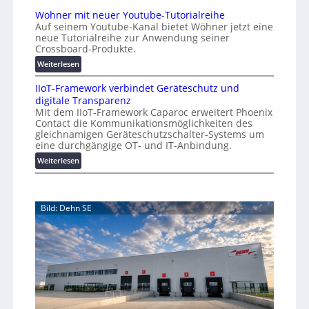
r
A
a
Wöhner mit neuer Youtube-Tutorialreihe
K
A
t
Auf seinem Youtube-Kanal bietet Wöhner jetzt eine
o
Z
i
neue Tutorialreihe zur Anwendung seiner
s
ü
o
Crossboard-Produkte.
t
r
n
:
Weiterlesen
e
i
.
W
n
c
O
IIoT-Framework verbindet Geräteschutz und
ö
f
h
r
digitale Transparenz
h
a
:
g
Mit dem IIoT-Framework Caparoc erweitert Phoenix
n
l
T
w
Contact die Kommunikationsmöglichkeiten des
e
l
r
gleichnamigen Geräteschutzschalter-Systems um
ä
r
e
e
eine durchgängige OT- und IT-Anbindung.
c
m
f
:
Weiterlesen
h
i
f
I
s
t
p
I
n
t
u
o
e
w
n
Bild: Dehn SE
T
u
e
k
-
e
t
i
F
r
f
t
r
Y
ü
e
a
o
r
r
m
u
p
e
t
r
w
u
a
o