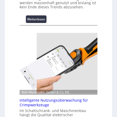
werden massenhaft genutzt und bislang ist
kein Ende dieses Trends abzusehen.
:
Weiterlesen
K
u
r
z
i
n
f
o
r
m
a
t
i
o
Bild: Weidmüller GmbH & Co. KG
n
z
Intelligente Nutzungsüberwachung für
u
Crimpwerkzeuge
m
Im Schaltschrank- und Maschinenbau
L
hängt die Qualität elektrischer