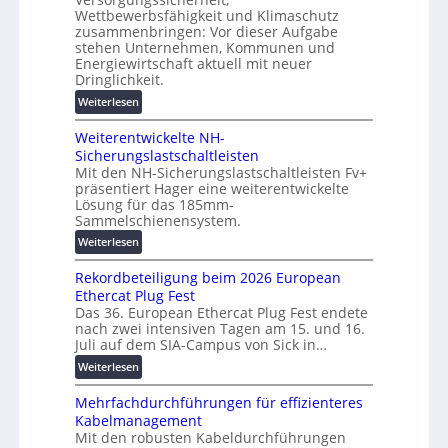
c
n
s
Wettbewerbsfähigkeit und Klimaschutz
h
d
u
zusammenbringen: Vor dieser Aufgabe
i
d
n
stehen Unternehmen, Kommunen und
n
i
Energiewirtschaft aktuell mit neuer
g
e
g
Dringlichkeit.
e
n
i
n
:
Weiterlesen
b
t
V
a
a
Weiterentwickelte NH-
o
u
l
Sicherungslastschaltleisten
l
:
e
Mit den NH-Sicherungslastschaltleisten Fv+
t
F
T
präsentiert Hager eine weiterentwickelte
a
o
r
Lösung für das 185mm-
-
r
a
Sammelschienensystem.
X
s
n
:
Weiterlesen
2
c
s
W
0
h
p
Rekordbeteiligung beim 2026 European
e
2
u
a
Ethercat Plug Fest
i
7
n
r
Das 36. European Ethercat Plug Fest endete
t
w
g
e
nach zwei intensiven Tagen am 15. und 16.
e
i
s
Juli auf dem SIA-Campus von Sick in…
n
r
r
f
z
:
Weiterlesen
e
d
ö
R
n
z
r
Mehrfachdurchführungen für effizienteres
e
t
u
d
Kabelmanagement
k
w
m
e
Mit den robusten Kabeldurchführungen
o
i
E