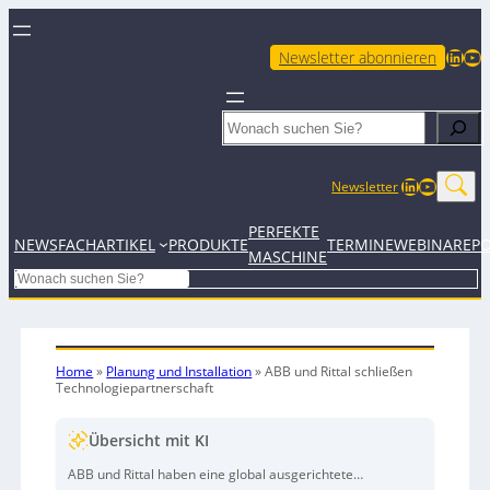
LinkedIn
YouTube
Newsletter abonnieren
Search
LinkedIn
YouTub
Newsletter
PERFEKTE
NEWS
FACHARTIKEL
PRODUKTE
TERMINE
WEBINARE
P
MASCHINE
Search
Home
»
Planung und Installation
»
ABB und Rittal schließen
Technologiepartnerschaft
Übersicht mit KI
ABB und Rittal haben eine global ausgerichtete