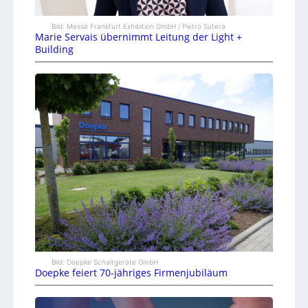
Bild: Messe Frankfurt Exhibition GmbH / Pietro Sutera
Marie Servais übernimmt Leitung der Light +
Building
Bild: Doepke Schaltgeräte GmbH
Doepke feiert 70-jähriges Firmenjubiläum