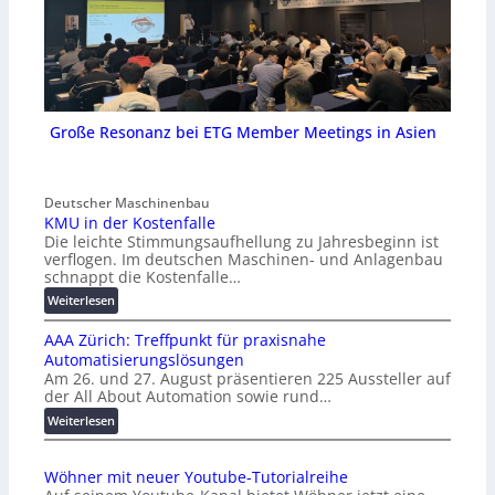
Große Resonanz bei ETG Member Meetings in Asien
Deutscher Maschinenbau
KMU in der Kostenfalle
Die leichte Stimmungsaufhellung zu Jahresbeginn ist
verflogen. Im deutschen Maschinen- und Anlagenbau
schnappt die Kostenfalle…
:
Weiterlesen
K
AAA Zürich: Treffpunkt für praxisnahe
M
Automatisierungslösungen
U
Am 26. und 27. August präsentieren 225 Aussteller auf
i
der All About Automation sowie rund…
n
d
:
Weiterlesen
e
A
r
A
Wöhner mit neuer Youtube-Tutorialreihe
K
A