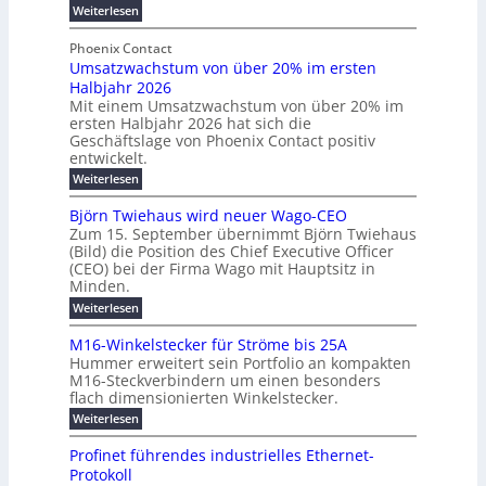
r
n
:
Weiterlesen
e
l
g
M
g
t
t
e
y
b
Phoenix Contact
e
h
e
H
Umsatzwachstum von über 20% im ersten
r
r
i
N
u
Halbjahr 2026
f
a
l
H
b
a
Mit einem Umsatzwachstum von über 20% im
u
i
-
c
f
ersten Halbjahr 2026 hat sich die
c
h
g
S
Geschäftslage von Phoenix Contact positiv
ü
h
d
u
i
entwickelt.
r
u
t
n
c
r
m
:
Weiterlesen
m
g
c
h
U
o
e
h
m
b
e
Björn Twiehaus wird neuer Wago-CEO
d
f
h
s
e
Zum 15. September übernimmt Björn Twiehaus
r
e
ü
a
r
(Bild) die Position des Chief Executive Officer
i
u
h
t
r
T
(CEO) bei der Firma Wago mit Hauptsitz in
r
z
m
n
n
e
u
Minden.
w
2
g
e
n
a
m
:
Weiterlesen
0
s
g
E
c
p
B
2
e
l
h
n
j
o
M16-Winkelstecker für Ströme bis 25A
n
s
6
a
ö
e
f
u
t
Hummer erweitert sein Portfolio an kompakten
E
r
s
r
ü
u
M16-Steckverbindern um einen besonders
n
n
u
t
r
m
g
flach dimensionierten Winkelstecker.
T
d
e
v
r
s
i
w
:
w
Weiterlesen
ff
o
o
c
i
e
M
i
n
e
e
p
h
1
z
l
ü
Profinet führendes industrielles Ethernet-
n
h
6
e
i
a
b
ö
Protokoll
a
i
-
e
e
a
l