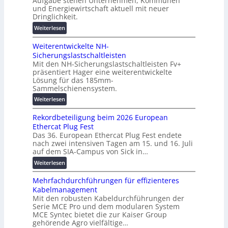
Aufgabe stehen Unternehmen, Kommunen
i
n
und Energiewirtschaft aktuell mit neuer
i
n
g
Dringlichkeit.
g
e
e
:
i
Weiterlesen
n
n
V
t
b
Weiterentwickelte NH-
o
a
a
Sicherungslastschaltleisten
l
l
u
Mit den NH-Sicherungslastschaltleisten Fv+
t
e
:
präsentiert Hager eine weiterentwickelte
a
T
F
Lösung für das 185mm-
-
r
o
Sammelschienensystem.
X
a
r
:
Weiterlesen
2
n
s
W
0
s
c
Rekordbeteiligung beim 2026 European
e
2
p
h
Ethercat Plug Fest
i
7
a
u
Das 36. European Ethercat Plug Fest endete
t
w
r
n
nach zwei intensiven Tagen am 15. und 16. Juli
e
i
e
g
auf dem SIA-Campus von Sick in…
r
r
n
s
:
Weiterlesen
e
d
z
f
R
n
z
ö
Mehrfachdurchführungen für effizienteres
e
t
u
r
Kabelmanagement
k
w
m
d
Mit den robusten Kabeldurchführungen der
o
i
E
e
Serie MCE Pro und dem modularen System
r
c
n
r
MCE Syntec bietet die zur Kaiser Group
d
k
e
gehörende Agro vielfältige…
u
b
e