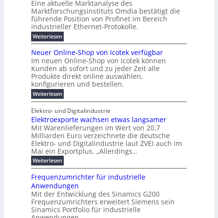
u
s
Eine aktuelle Marktanalyse des
W
n
g
r
n
s
t
Marktforschungsinstituts Omdia bestätigt die
i
u
t
2
e
w
E
n
l
führende Position von Profinet im Bereich
e
0
n
i
r
k
r
%
t
industrieller Ethernet-Protokolle.
e
g
r
e
B
e
i
h
i
d
:
Weiterlesen
e
l
s
m
ü
n
P
e
s
s
K
n
e
r
e
r
t
Neuer Online-Shop von Icotek verfügbar
r
a
t
r
u
o
o
e
b
s
Im neuen Online-Shop von Icotek können
c
e
e
f
c
e
k
t
Kunden ab sofort und zu jeder Zeit alle
a
r
i
n
k
l
e
r
Produkte direkt online auswählen,
W
n
t
e
m
n
a
konfigurieren und bestellen.
a
e
r
a
H
P
g
t
f
t
n
:
a
Weiterlesen
l
o
f
ü
a
N
l
i
-
ü
u
r
g
e
b
e
Elektro- und Digitalindustrie
C
h
S
g
e
u
j
E
r
Elektroexporte wachsen etwas langsamer
t
m
e
a
F
O
e
r
Mit Warenlieferungen im Wert von 20,7
e
r
h
e
n
ö
n
O
r
Milliarden Euro verzeichnete die deutsche
d
s
m
t
n
2
Elektro- und Digitalindustrie laut ZVEI auch im
e
e
l
0
t
Mai ein Exportplus. „Allerdings…
s
b
i
2
i
i
:
Weiterlesen
n
6
n
s
E
e
d
2
l
-
Frequenzumrichter für industrielle
u
5
e
S
Anwendungen
s
A
k
h
t
Mit der Entwicklung des Sinamics G200
t
o
r
Frequenzumrichters erweitert Siemens sein
r
p
i
o
Sinamics Portfolio für industrielle
v
e
e
o
Anwendungen.