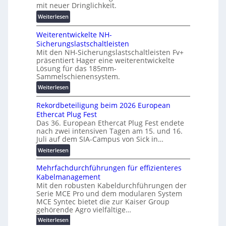
n
g
mit neuer Dringlichkeit.
g
e
e
i
:
Weiterlesen
n
n
t
V
b
Weiterentwickelte NH-
a
o
a
Sicherungslastschaltleisten
l
l
u
Mit den NH-Sicherungslastschaltleisten Fv+
e
t
:
präsentiert Hager eine weiterentwickelte
T
a
F
Lösung für das 185mm-
r
-
o
Sammelschienensystem.
a
X
r
:
Weiterlesen
n
2
s
W
s
0
c
Rekordbeteiligung beim 2026 European
e
p
2
h
Ethercat Plug Fest
i
a
7
u
Das 36. European Ethercat Plug Fest endete
t
r
w
n
nach zwei intensiven Tagen am 15. und 16.
e
e
i
g
Juli auf dem SIA-Campus von Sick in…
r
n
r
s
:
Weiterlesen
e
z
d
f
R
n
z
ö
Mehrfachdurchführungen für effizienteres
e
t
u
r
Kabelmanagement
k
w
m
d
Mit den robusten Kabeldurchführungen der
o
i
E
e
Serie MCE Pro und dem modularen System
r
c
n
r
MCE Syntec bietet die zur Kaiser Group
d
k
e
gehörende Agro vielfältige…
u
b
e
r
n
:
Weiterlesen
e
l
g