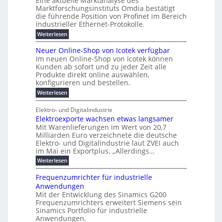
Eine aktuelle Marktanalyse des
t
W
2
e
w
E
l
Marktforschungsinstituts Omdia bestätigt
e
i
0
n
i
r
r
n
%
t
die führende Position von Profinet im Bereich
e
g
r
B
e
k
i
industrieller Ethernet-Protokolle.
h
i
d
e
s
e
m
ü
n
e
:
s
Weiterlesen
K
l
n
e
r
e
P
r
a
s
t
r
u
o
r
b
t
Neuer Online-Shop von Icotek verfügbar
s
c
e
e
o
e
e
k
t
Im neuen Online-Shop von Icotek können
a
r
n
f
l
c
e
r
Kunden ab sofort und zu jeder Zeit alle
W
i
t
m
k
n
a
Produkte direkt online auswählen,
a
n
a
e
H
P
g
konfigurieren und bestellen.
e
t
n
r
a
l
o
t
a
f
l
i
:
Weiterlesen
-
u
f
g
ü
b
N
e
C
ü
g
e
r
j
e
E
Elektro- und Digitalindustrie
h
m
S
a
u
F
O
r
Elektroexporte wachsen etwas langsamer
e
t
h
e
e
e
n
r
r
Mit Warenlieferungen im Wert von 20,7
r
n
s
t
ö
2
O
Milliarden Euro verzeichnete die deutsche
d
m
0
t
n
Elektro- und Digitalindustrie laut ZVEI auch
e
e
2
l
im Mai ein Exportplus. „Allerdings…
s
b
6
i
i
i
:
Weiterlesen
n
n
s
E
e
d
2
l
-
Frequenzumrichter für industrielle
u
5
e
S
Anwendungen
s
A
k
h
t
Mit der Entwicklung des Sinamics G200
t
o
r
Frequenzumrichters erweitert Siemens sein
r
p
i
o
Sinamics Portfolio für industrielle
v
e
e
o
Anwendungen.
l