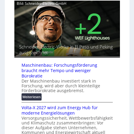
e
Bild: Schneider Electric GmbH
u
a
r
t
h
b
o
e
i
r
A
n
i
u
d
a
t
e
l
o
t
r
m
Schneider-Electric-Werke in El Paso und Peking
G
e
a
e
ausgezeichnet
i
t
r
h
i
ä
e
Maschinenbau: Forschungsförderung
s
t
braucht mehr Tempo und weniger
i
e
Bürokratie
e
s
Der Maschinenbau investiert stark in
r
c
Forschung, wird aber durch kleinteilige
u
h
Förderbürokratie ausgebremst.
n
u
:
g
Weiterlesen
t
M
s
z
Volta-X 2027 wird zum Energy Hub für
a
l
u
moderne Energielösungen
s
ö
n
Versorgungssicherheit, Wettbewerbsfähigkeit
c
s
d
und Klimaschutz zusammenbringen: Vor
h
u
d
dieser Aufgabe stehen Unternehmen,
i
n
Kommunen und Energiewirtschaft aktuell
i