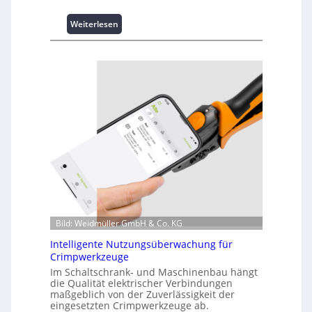
:
Weiterlesen
K
u
r
z
i
n
f
o
r
m
a
t
i
o
n
Bild: Weidmüller GmbH & Co. KG
z
Intelligente Nutzungsüberwachung für
u
Crimpwerkzeuge
m
Im Schaltschrank- und Maschinenbau hängt
L
die Qualität elektrischer Verbindungen
a
maßgeblich von der Zuverlässigkeit der
s
eingesetzten Crimpwerkzeuge ab.