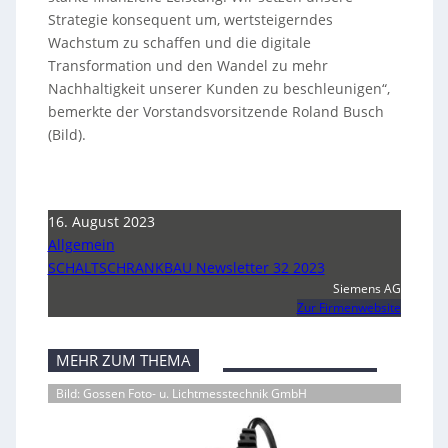
Strategie konsequent um, wertsteigerndes
Wachstum zu schaffen und die digitale
Transformation und den Wandel zu mehr
Nachhaltigkeit unserer Kunden zu beschleunigen“,
bemerkte der Vorstandsvorsitzende Roland Busch
(Bild).
16. August 2023
Allgemein
SCHALTSCHRANKBAU Newsletter 32 2023
Siemens AG
Zur Firmenwebsite
MEHR ZUM THEMA
Bild: Gossen Foto- u. Lichtmesstechnik GmbH