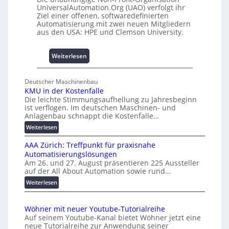
m
0
UniversalAutomation.Org (UAO) verfolgt ihr
m
Ziel einer offenen, softwaredefinierten
A
n
Automatisierung mit zwei neuen Mitgliedern
aus den USA: HPE und Clemson University.
i
s
s
:
Weiterlesen
e
U
s
n
c
Deutscher Maschinenbau
i
h
KMU in der Kostenfalle
v
Die leichte Stimmungsaufhellung zu Jahresbeginn
a
e
ist verflogen. Im deutschen Maschinen- und
f
r
Anlagenbau schnappt die Kostenfalle…
f
s
:
Weiterlesen
e
a
K
n
l
AAA Zürich: Treffpunkt für praxisnahe
M
A
Automatisierungslösungen
U
u
Am 26. und 27. August präsentieren 225 Aussteller
i
auf der All About Automation sowie rund…
t
n
o
d
:
Weiterlesen
e
A
m
r
A
a
Wöhner mit neuer Youtube-Tutorialreihe
K
A
t
Auf seinem Youtube-Kanal bietet Wöhner jetzt eine
o
Z
i
neue Tutorialreihe zur Anwendung seiner
s
ü