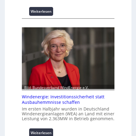
t
s
:
Weiterlesen
p
I
i
n
t
t
z
e
e
l
n
l
m
i
a
g
n
e
a
n
g
t
e
e
m
N
Bild: Bundesverband WindEnergie e.V.
e
u
n
Windenergie: Investitionssicherheit statt
t
t
Ausbauhemmnisse schaffen
z
h
Im ersten Halbjahr wurden in Deutschland
u
o
Windenergieanlagen (WEA) an Land mit einer
n
c
Leistung von 2.363MW in Betrieb genommen.
g
h
s
-
ü
:
Weiterlesen
p