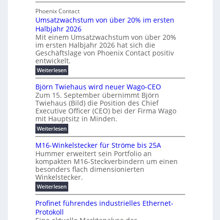
M
g
t
t
e
y
b
Phoenix Contact
e
h
e
H
Umsatzwachstum von über 20% im ersten
r
r
i
N
u
Halbjahr 2026
f
a
l
H
b
a
Mit einem Umsatzwachstum von über 20%
u
i
-
c
f
im ersten Halbjahr 2026 hat sich die
c
h
g
S
Geschäftslage von Phoenix Contact positiv
ü
h
d
u
i
entwickelt.
r
u
t
n
c
r
m
:
Weiterlesen
m
g
c
h
U
o
e
h
m
b
e
Björn Twiehaus wird neuer Wago-CEO
d
f
h
s
e
Zum 15. September übernimmt Björn
r
e
ü
a
r
Twiehaus (Bild) die Position des Chief
i
u
h
t
r
T
Executive Officer (CEO) bei der Firma Wago
r
z
m
n
n
e
u
mit Hauptsitz in Minden.
w
2
g
e
n
a
m
:
Weiterlesen
0
s
g
E
c
p
B
2
e
l
h
n
j
o
M16-Winkelstecker für Ströme bis 25A
n
s
6
a
ö
e
f
u
t
Hummer erweitert sein Portfolio an
E
r
s
r
ü
u
kompakten M16-Steckverbindern um einen
n
n
u
t
r
m
g
besonders flach dimensionierten
T
d
e
v
r
s
i
Winkelstecker.
w
w
ff
o
o
c
i
e
i
:
Weiterlesen
n
e
e
p
h
z
M
l
ü
n
h
e
i
1
a
b
ö
Profinet führendes industrielles Ethernet-
a
i
e
6
e
a
l
u
s
Protokoll
n
-
g
r
n
s
t
u