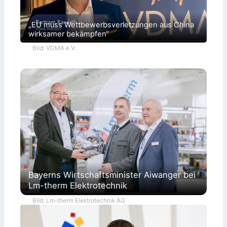
„EU muss Wettbewerbsverletzungen aus China
wirksamer bekämpfen“
Bild: VDMA e.V.
Bayerns Wirtschaftsminister Aiwanger bei
Lm-therm Elektrotechnik
Bild: Lm-therm Elektrotechnik AG