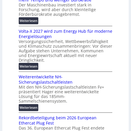
s
Der Maschinenbau investiert stark in
r
c
Forschung, wird aber durch kleinteilige
u
h
Förderbürokratie ausgebremst.
n
u
:
Weiterlesen
g
t
M
s
z
Volta-X 2027 wird zum Energy Hub für moderne
a
l
u
Energielösungen
s
ö
n
Versorgungssicherheit, Wettbewerbsfähigkeit
c
s
d
und Klimaschutz zusammenbringen: Vor dieser
h
u
Aufgabe stehen Unternehmen, Kommunen
d
i
n
und Energiewirtschaft aktuell mit neuer
i
n
g
Dringlichkeit.
g
e
e
:
i
Weiterlesen
n
n
V
t
b
Weiterentwickelte NH-
o
a
a
Sicherungslastschaltleisten
l
l
u
Mit den NH-Sicherungslastschaltleisten Fv+
t
e
:
präsentiert Hager eine weiterentwickelte
a
T
F
Lösung für das 185mm-
-
r
o
Sammelschienensystem.
X
a
r
:
Weiterlesen
2
n
s
W
0
s
c
Rekordbeteiligung beim 2026 European
e
2
p
h
Ethercat Plug Fest
i
7
a
u
Das 36. European Ethercat Plug Fest endete
t
w
r
n