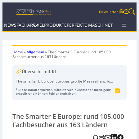
LinkedIn
YouTu
Newsletter
NEWS
FACHARTIKEL
PRODUKTE
PERFEKTE MASCHINE
TERMINE
WEB
Home
»
Allgemein
»
The Smarter E Europe: rund 105.000
Fachbesucher aus 163 Ländern
Übersicht mit KI
The smarter E Europe, Europas größte Messeallianz für
die Energiewirtschaft, endete nach drei Tagen
* Diese Inhalte wurden mithilfe von Künstlicher Intelligenz
erfolgreich in München: Rund 105.000 Fachbesucher
erstellt und können Fehler enthalten.
aus 163 Ländern informierten sich bei 2.650 Ausstellern
aus 52 Ländern über marktreife Lösungen für ein
erneuerbares Energiesystem – von
virtuellen
The Smarter E Europe: rund 105.000
Kraftwerken
über
intelligente Netze
und
Ladelösungen
bis zu
Speicher- und digitalen Steuerungsplattformen
.
Fachbesucher aus 163 Ländern
Begleitend fanden Fachkonferenzen und Side-Events
mit über 3.000 Teilnehmenden statt. Zentrale Botschaft: