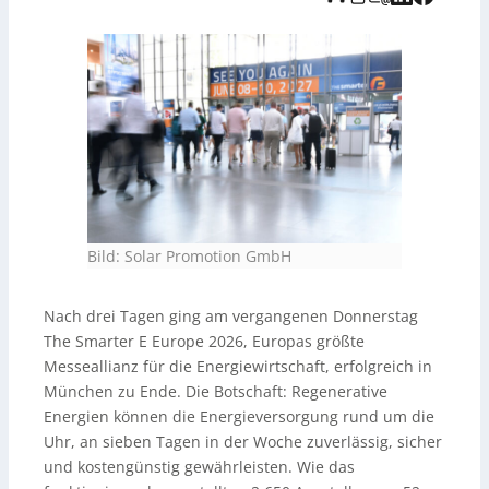
Erneuerbare Energien können die Energieversorgung
zuverlässig, sicher und kostengünstig rund um die Uhr
gewährleisten und sind fossilen Energien wirtschaftlich
überlegen. Fossile Importe schaffen Abhängigkeiten und
hohe Kosten (u. a. 80 Mrd. Euro jährlich in Deutschland),
weshalb ein konsequenter Ausbau der Erneuerbaren
notwendig sei. Eine Diskussion zu „Dunkelflauten“
kommt zum Schluss: Die Energiewende ist in der
Gesellschaft weitgehend akzeptiert; Bremsen sitzen
eher bei einzelnen politischen und wirtschaftlichen
Entscheidern. Hinweis: Die Audioaufnahme wurde KI-
generiert und vom Tedo Verlag bereitgestellt.
Bild: Solar Promotion GmbH
Nach drei Tagen ging am vergangenen Donnerstag
The Smarter E Europe 2026, Europas größte
Messeallianz für die Energiewirtschaft, erfolgreich in
München zu Ende. Die Botschaft: Regenerative
Energien können die Energieversorgung rund um die
Uhr, an sieben Tagen in der Woche zuverlässig, sicher
und kostengünstig gewährleisten. Wie das