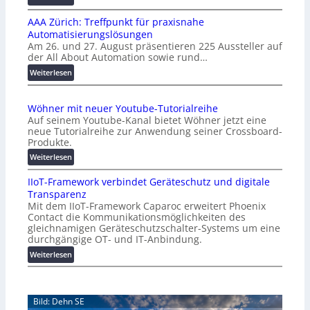
K
AAA Zürich: Treffpunkt für praxisnahe
M
Automatisierungslösungen
U
Am 26. und 27. August präsentieren 225 Aussteller auf
i
der All About Automation sowie rund…
n
d
:
Weiterlesen
e
A
r
A
Wöhner mit neuer Youtube-Tutorialreihe
K
A
Auf seinem Youtube-Kanal bietet Wöhner jetzt eine
o
Z
neue Tutorialreihe zur Anwendung seiner Crossboard-
s
ü
Produkte.
t
r
:
Weiterlesen
e
i
W
n
c
IIoT-Framework verbindet Geräteschutz und digitale
ö
f
h
Transparenz
h
a
:
Mit dem IIoT-Framework Caparoc erweitert Phoenix
n
l
T
Contact die Kommunikationsmöglichkeiten des
e
l
r
gleichnamigen Geräteschutzschalter-Systems um eine
r
e
e
durchgängige OT- und IT-Anbindung.
m
f
:
Weiterlesen
i
f
I
t
p
I
n
u
o
e
n
Bild: Dehn SE
T
u
k