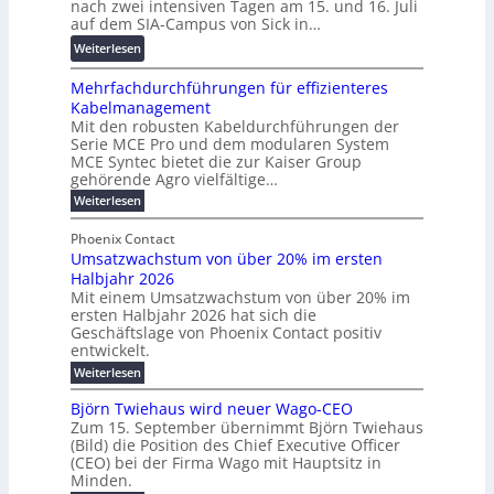
nach zwei intensiven Tagen am 15. und 16. Juli
e
i
e
g
auf dem SIA-Campus von Sick in…
r
r
n
s
:
Weiterlesen
e
d
z
f
R
n
z
ö
Mehrfachdurchführungen für effizienteres
e
t
u
r
Kabelmanagement
k
w
m
d
Mit den robusten Kabeldurchführungen der
o
i
E
e
Serie MCE Pro und dem modularen System
r
c
n
r
MCE Syntec bietet die zur Kaiser Group
d
k
e
gehörende Agro vielfältige…
u
b
e
r
n
:
Weiterlesen
e
l
g
M
g
t
t
e
y
b
Phoenix Contact
e
h
e
H
Umsatzwachstum von über 20% im ersten
r
r
i
N
u
Halbjahr 2026
f
a
l
H
b
a
Mit einem Umsatzwachstum von über 20% im
u
i
-
c
f
ersten Halbjahr 2026 hat sich die
c
h
g
S
Geschäftslage von Phoenix Contact positiv
ü
h
d
u
i
entwickelt.
r
u
t
n
c
r
m
:
Weiterlesen
m
g
c
h
U
o
e
h
m
b
e
Björn Twiehaus wird neuer Wago-CEO
d
f
h
s
e
Zum 15. September übernimmt Björn Twiehaus
r
e
ü
a
r
(Bild) die Position des Chief Executive Officer
i
u
h
t
r
T
(CEO) bei der Firma Wago mit Hauptsitz in
r
z
m
n
n
e
u
Minden.
w
2
g
e
n