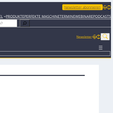
LinkedIn
YouTube
Newsletter abonnieren
EL
PRODUKTE
PERFEKTE MASCHINE
TERMINE
WEBINARE
PODCASTS
LinkedIn
YouTub
Newsletter