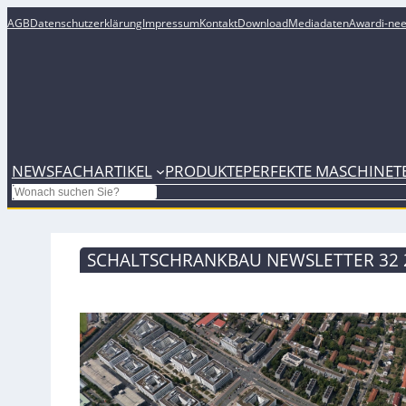
AGB
Datenschutzerklärung
Impressum
Kontakt
Download
Mediadaten
Award
i-ne
NEWS
FACHARTIKEL
PRODUKTE
PERFEKTE MASCHINE
T
Search
SCHALTSCHRANKBAU NEWSLETTER 32 