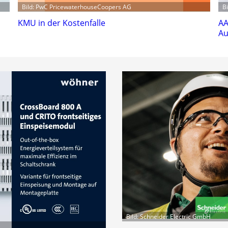
Bild: PwC PricewaterhouseCoopers AG
B
KMU in der Kostenfalle
AA
Au
Bild: Schneider Electric GmbH