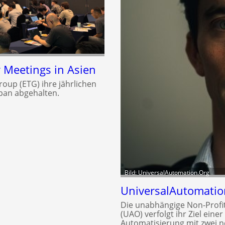
Meetings in Asien
roup (ETG) ihre jährlichen
pan abgehalten.
Bild: UniversalAutomation.Org
UniversalAutomatio
Die unabhängige Non-Profi
(UAO) verfolgt ihr Ziel eine
Automatisierung mit zwei 