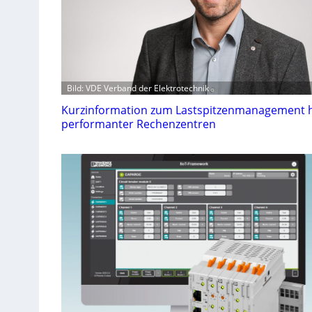
Bild: VDE Verband der Elektrotechnik
Kurzinformation zum Lastspitzenmanagement 
performanter Rechenzentren