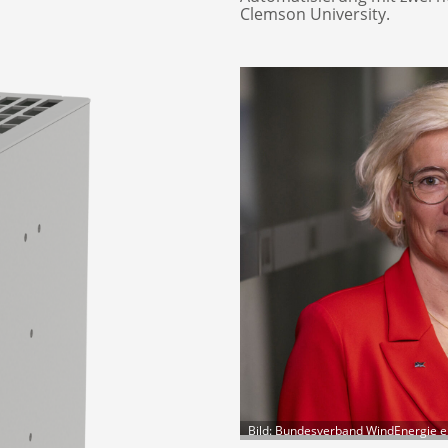
Clemson University.
Bild: Bundesverband WindEnergie e