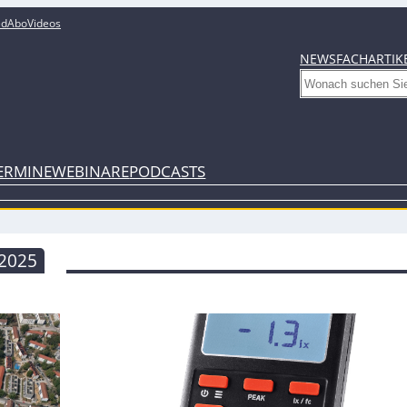
ed
Abo
Videos
NEWS
FACHARTIK
Search
ERMINE
WEBINARE
PODCASTS
2025