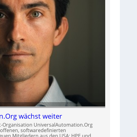
n.Org wächst weiter
t-Organisation UniversalAutomation.Org
r offenen, softwaredefinierten
neuen Mitgliedern aus den USA: HPE und