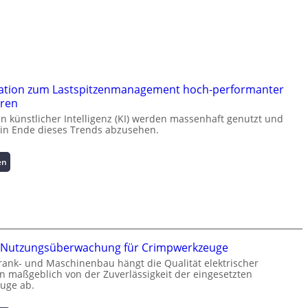
ation zum Lastspitzenmanagement hoch-performanter
ren
künstlicher Intelligenz (KI) werden massenhaft genutzt und
kein Ende dieses Trends abzusehen.
:
en
K
u
r
z
i
n
te Nutzungsüberwachung für Crimpwerkzeuge
f
rank- und Maschinenbau hängt die Qualität elektrischer
o
 maßgeblich von der Zuverlässigkeit der eingesetzten
r
uge ab.
m
a