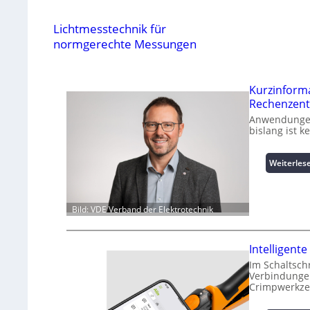
Lichtmesstechnik für
normgerechte Messungen
Kurzinform
Rechenzent
Anwendungen 
bislang ist 
Weiterles
Bild: VDE Verband der Elektrotechnik
Intelligen
Im Schaltsch
Verbindungen
Crimpwerkze