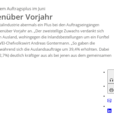
n von einem Plus von 6,0 % bei Auslandsgeschäften. Der Gesamtumsatz im
hem Auftragsplus im Juni
enüber Vorjahr
talindustrie abermals ein Plus bei den Auftragseingängen
nüber Vorjahr an. „Der zweistellige Zuwachs verdankt sich
m Ausland, wohingegen die Inlandsbestellungen um ein Fünftel
 ZVEI-Chefvolkswirt Andreas Gontermann. „So gaben die
 während sich die Auslandsaufträge um 39,4% erhöhten. Dabei
+52,7%) deutlich kräftiger aus als bei jenen aus dem gemeinsamen