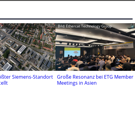
AG
Bild: Ethercat Technology Group
ößter Siemens-Standort
Große Resonanz bei ETG Member
tellt
Meetings in Asien