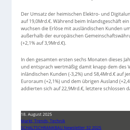
Der Umsatz der heimischen Elektro- und Digitalu
auf 19,0Mrd.€. Während beim Inlandsgeschäft ein
wuchsen die Erlöse mit ausländischen Kunden um 
außerhalb der europäischen Gemeinschaftswährung
(+2,1% auf 3,9Mrd.€).
In den gesamten ersten sechs Monaten dieses Ja
und entsprach wertmäßig damit knapp dem des Vorj
inländischen Kunden (-3,2%) und 58,4Mrd.€ auf j
Euroraum (+2,1%) und dem übrigen Ausland (+2,4%)
addierten sich auf 22,9Mrd.€, letztere schlossen d
18. August 2025
Markt, Trends, Technik
SCHALTSCHRANKBAU Newsletter 32 2025