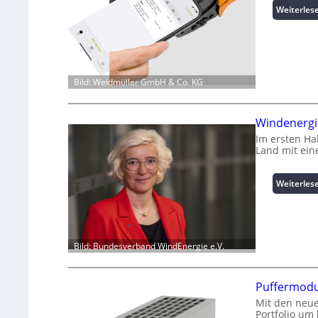
Weiterles
Bild: Weidmüller GmbH & Co. KG
Windenergie
Im ersten Ha
Land mit ein
Weiterles
Bild: Bundesverband WindEnergie e.V.
Puffermodu
Mit den neue
Portfolio um