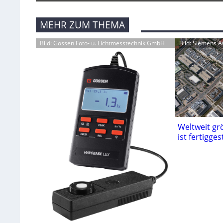
MEHR ZUM THEMA
Bild: Gossen Foto- u. Lichtmesstechnik GmbH
Bild: Siemens 
Weltweit gr
ist fertigges