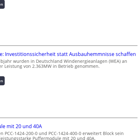
:
en
t
I
i
n
o
t
n
e
z
l
u
l
m
i
L
g
a
: Investitionssicherheit statt Ausbauhemmnisse schaffen
e
s
lbjahr wurden in Deutschland Windenergieanlagen (WEA) an
n
t
er Leistung von 2.363MW in Betrieb genommen.
t
s
e
p
:
en
N
i
W
u
t
i
t
z
n
z
e
d
u
n
e
n
m
n
g
a
e
s
n
le mit 20 und 40A
r
ü
a
n PCC-1424-200-0 und PCC-1424-400-0 erweitert Block sein
g
b
g
 leistungsstarke Puffermodule mit 20 und 40A.
i