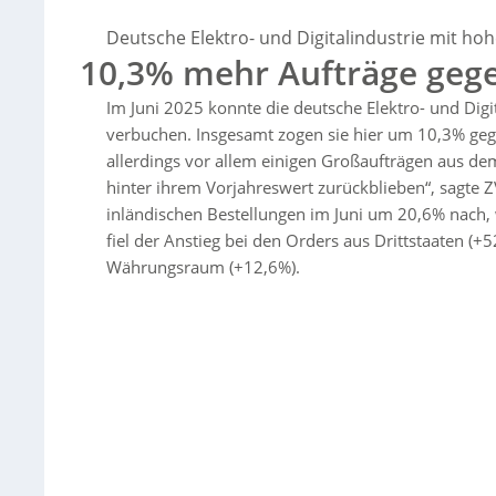
der Umsatz stieg im Juni um 1,1 % auf 90,0 Mrd. Euro, getriebe
ersten Halbjahr blieb nahezu stabil bei 108,7 Mrd. Euro.
Deutsche Elektro- und Digitalindustrie mit ho
10,3% mehr Aufträge geg
Im Juni 2025 konnte die deutsche Elektro- und Digi
verbuchen. Insgesamt zogen sie hier um 10,3% gege
allerdings vor allem einigen Großaufträgen aus de
hinter ihrem Vorjahreswert zurückblieben“, sagte
inländischen Bestellungen im Juni um 20,6% nach,
fiel der Anstieg bei den Orders aus Drittstaaten (
Währungsraum (+12,6%).
Sorry, no results.
Please try another keyword