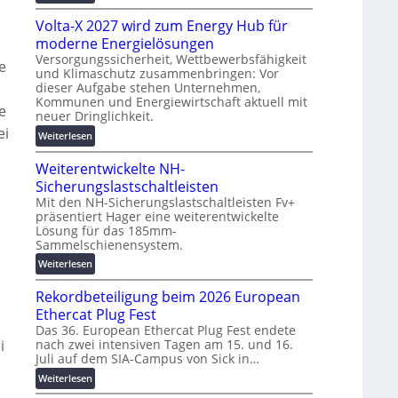
g
M
t
s
Volta-X 2027 wird zum Energy Hub für
a
z
l
s
moderne Energielösungen
u
ö
c
Versorgungssicherheit, Wettbewerbsfähigkeit
n
e
s
und Klimaschutz zusammenbringen: Vor
h
d
u
dieser Aufgabe stehen Unternehmen,
m
i
d
n
Kommunen und Energiewirtschaft aktuell mit
n
i
e
neuer Dringlichkeit.
g
e
g
ei
e
:
Weiterlesen
n
i
n
V
b
t
Weiterentwickelte NH-
o
a
a
l
Sicherungslastschaltleisten
u
l
t
:
Mit den NH-Sicherungslastschaltleisten Fv+
e
präsentiert Hager eine weiterentwickelte
a
F
T
Lösung für das 185mm-
-
o
r
Sammelschienensystem.
X
r
a
2
:
Weiterlesen
s
n
0
W
c
s
Rekordbeteiligung beim 2026 European
2
e
h
p
7
i
Ethercat Plug Fest
u
a
w
t
n
Das 36. European Ethercat Plug Fest endete
r
i
nach zwei intensiven Tagen am 15. und 16.
e
i
g
e
Juli auf dem SIA-Campus von Sick in…
r
r
s
n
d
e
f
:
Weiterlesen
z
z
n
ö
R