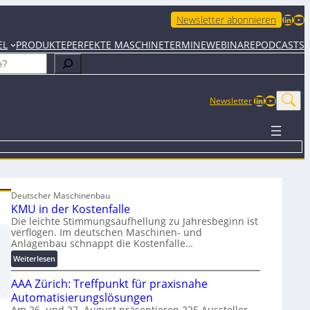
LinkedIn
YouTube
Newsletter abonnieren
EL
PRODUKTE
PERFEKTE MASCHINE
TERMINE
WEBINARE
PODCASTS
LinkedIn
YouTub
Newsletter
Deutscher Maschinenbau
KMU in der Kostenfalle
Die leichte Stimmungsaufhellung zu Jahresbeginn ist
verflogen. Im deutschen Maschinen- und
Anlagenbau schnappt die Kostenfalle…
:
Weiterlesen
K
AAA Zürich: Treffpunkt für praxisnahe
M
U
Automatisierungslösungen
i
Am 26. und 27. August präsentieren 225 Aussteller