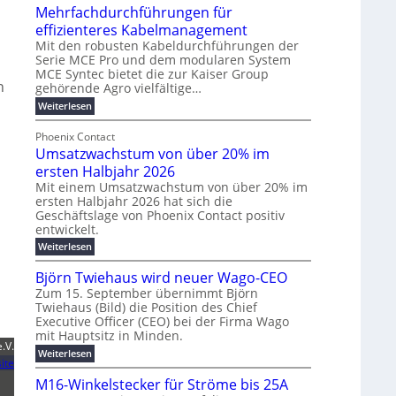
u
t
Mehrfachdurchführungen für
r
e
m
w
d
k
effizienteres Kabelmanagement
E
i
e
o
Mit den robusten Kabeldurchführungen der
n
c
r
Serie MCE Pro und dem modularen System
r
e
k
MCE Syntec bietet die zur Kaiser Group
u
d
n
gehörende Agro vielfältige…
r
e
n
b
g
l
:
g
Weiterlesen
e
e
M
y
t
b
t
e
Phoenix Contact
H
e
r
e
h
Umsatzwachstum von über 20% im
u
N
a
i
r
f
b
H
ersten Halbjahr 2026
u
l
a
f
-
c
Mit einem Umsatzwachstum von über 20% im
i
c
ersten Halbjahr 2026 hat sich die
ü
S
h
g
h
Geschäftslage von Phoenix Contact positiv
r
i
d
t
u
entwickelt.
u
m
c
m
n
r
:
Weiterlesen
o
h
e
g
c
U
d
e
h
b
h
m
Björn Twiehaus wird neuer Wago-CEO
f
e
r
r
e
s
ü
Zum 15. September übernimmt Björn
r
u
a
T
i
h
Twiehaus (Bild) die Position des Chief
t
n
n
e
m
r
Executive Officer (CEO) bei der Firma Wago
z
e
g
u
m
2
w
mit Hauptsitz in Minden.
n
E
s
p
a
0
e.V.
:
g
Weiterlesen
c
n
l
o
2
ite
B
e
h
e
a
u
6
j
n
M16-Winkelstecker für Ströme bis 25A
s
ö
f
r
s
n
E
t