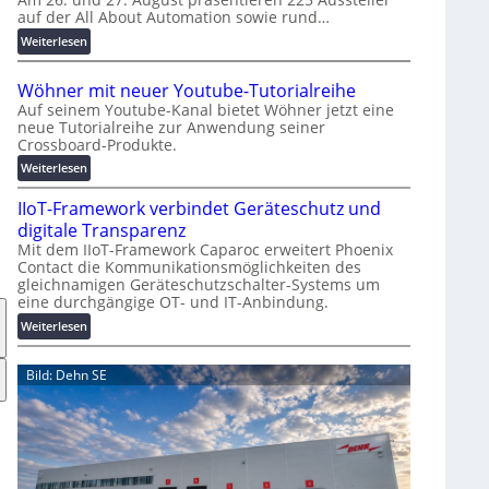
auf der All About Automation sowie rund…
n
d
:
Weiterlesen
e
A
r
A
Wöhner mit neuer Youtube-Tutorialreihe
K
A
Auf seinem Youtube-Kanal bietet Wöhner jetzt eine
o
Z
neue Tutorialreihe zur Anwendung seiner
s
ü
Crossboard-Produkte.
t
r
:
Weiterlesen
e
i
W
n
c
IIoT-Framework verbindet Geräteschutz und
ö
f
h
h
digitale Transparenz
a
:
n
Mit dem IIoT-Framework Caparoc erweitert Phoenix
l
T
Contact die Kommunikationsmöglichkeiten des
e
l
r
gleichnamigen Geräteschutzschalter-Systems um
r
e
e
eine durchgängige OT- und IT-Anbindung.
m
f
i
:
Weiterlesen
f
t
I
p
n
I
Bild: Dehn SE
u
e
o
n
u
T
k
e
-
t
r
F
f
Y
r
ü
o
a