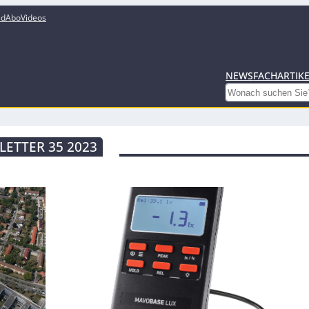
ed
Abo
Videos
NEWS
FACHARTIK
Search
ETTER 35 2023