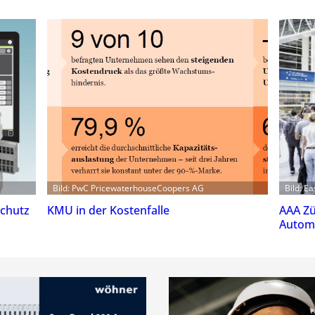
Bild: PwC PricewaterhouseCoopers AG
Bild: E
schutz
KMU in der Kostenfalle
AAA Zü
Automa