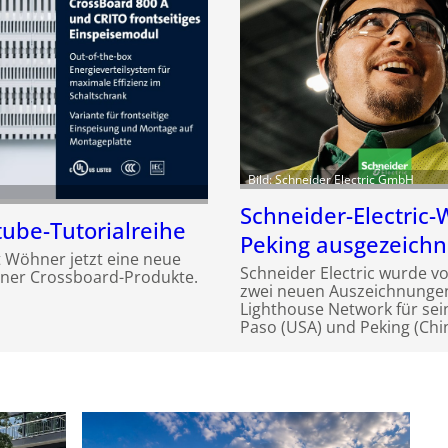
Bild: Schneider Electric GmbH
Schneider-Electric-
ube-Tutorialreihe
Peking ausgezeichn
 Wöhner jetzt eine neue
Schneider Electric wurde v
iner Crossboard-Produkte.
zwei neuen Auszeichnunge
Lighthouse Network für sei
Paso (USA) und Peking (Chin