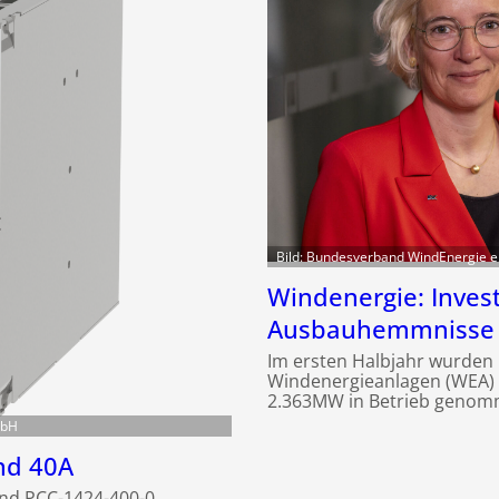
Bild: Bundesverband WindEnergie e
Windenergie: Invest
Ausbauhemmnisse 
Im ersten Halbjahr wurden
Windenergieanlagen (WEA) a
2.363MW in Betrieb genom
mbH
nd 40A
nd PCC-1424-400-0