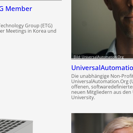
TG Member
t Technology Group (ETG)
er Meetings in Korea und
Bild: UniversalAutomation.Org
UniversalAutomatio
Die unabhängige Non-Profi
UniversalAutomation.Org (UA
offenen, softwaredefiniert
neuen Mitgliedern aus den
University.