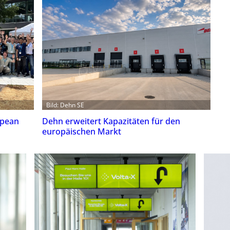
Bild: Dehn SE
opean
Dehn erweitert Kapazitäten für den
europäischen Markt