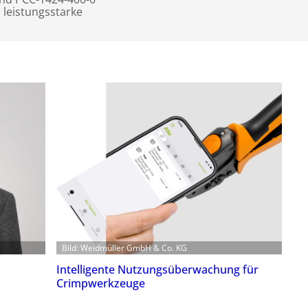
m leistungsstarke
Bild: Weidmüller GmbH & Co. KG
Intelligente Nutzungsüberwachung für
Crimpwerkzeuge