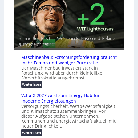
b
o
e
i
r
A
n
i
u
d
a
t
e
l
o
t
r
m
G
e
Schneider-Electric-Werke in El Paso und Peking
a
e
i
ausgezeichnet
t
r
h
i
ä
e
s
Maschinenbau: Forschungsförderung braucht
t
i
mehr Tempo und weniger Bürokratie
e
e
Der Maschinenbau investiert stark in
s
r
Forschung, wird aber durch kleinteilige
c
u
Förderbürokratie ausgebremst.
h
n
:
Weiterlesen
u
g
M
t
s
Volta-X 2027 wird zum Energy Hub für
a
z
l
moderne Energielösungen
s
u
ö
Versorgungssicherheit, Wettbewerbsfähigkeit
c
n
s
und Klimaschutz zusammenbringen: Vor
h
d
dieser Aufgabe stehen Unternehmen,
u
i
d
Kommunen und Energiewirtschaft aktuell mit
n
n
i
neuer Dringlichkeit.
g
e
g
e
:
Weiterlesen
n
i
n
V