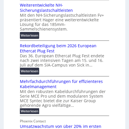
b
t
Weiterentwickelte NH-
o
a
a
Sicherungslastschaltleisten
l
u
l
Mit den NH-Sicherungslastschaltleisten Fv+
t
:
e
präsentiert Hager eine weiterentwickelte
a
F
T
Lösung für das 185mm-
-
o
Sammelschienensystem.
r
X
r
a
:
Weiterlesen
2
s
n
W
0
c
s
Rekordbeteiligung beim 2026 European
e
2
h
p
Ethercat Plug Fest
i
7
u
a
Das 36. European Ethercat Plug Fest endete
t
w
n
nach zwei intensiven Tagen am 15. und 16.
r
e
i
g
Juli auf dem SIA-Campus von Sick in…
e
r
r
s
n
:
Weiterlesen
e
d
f
z
R
n
z
ö
Mehrfachdurchführungen für effizienteres
e
t
u
r
Kabelmanagement
k
w
m
d
Mit den robusten Kabeldurchführungen der
o
i
E
e
Serie MCE Pro und dem modularen System
r
c
n
r
MCE Syntec bietet die zur Kaiser Group
d
k
e
gehörende Agro vielfältige…
u
b
e
r
n
:
Weiterlesen
e
l
g
M
g
t
t
e
y
b
Phoenix Contact
e
h
e
H
Umsatzwachstum von über 20% im ersten
r
r
i
N