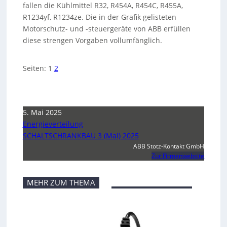
fallen die Kühlmittel R32, R454A, R454C, R455A,
R1234yf, R1234ze. Die in der Grafik gelisteten
Motorschutz- und -steuergeräte von ABB erfüllen
diese strengen Vorgaben vollumfänglich.
Seiten:
1
2
5. Mai 2025
Energieverteilung
SCHALTSCHRANKBAU 3 (Mai) 2025
ABB Stotz-Kontakt GmbH
Zur Firmenwebsite
MEHR ZUM THEMA