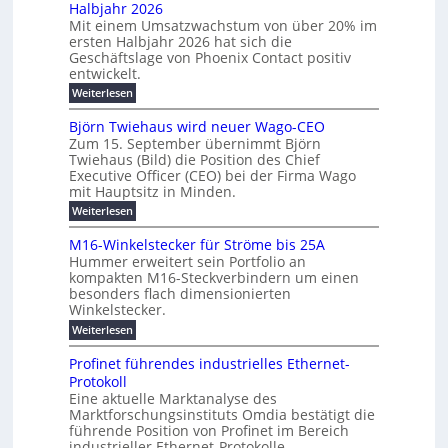
u
Halbjahr 2026
f
a
l
H
b
a
Mit einem Umsatzwachstum von über 20% im
u
i
-
c
f
ersten Halbjahr 2026 hat sich die
c
h
g
S
Geschäftslage von Phoenix Contact positiv
ü
h
d
u
i
entwickelt.
r
u
t
n
c
r
m
:
Weiterlesen
m
g
c
h
U
o
e
h
m
b
e
Björn Twiehaus wird neuer Wago-CEO
d
f
h
s
e
Zum 15. September übernimmt Björn
r
e
ü
a
r
Twiehaus (Bild) die Position des Chief
i
u
h
t
r
T
Executive Officer (CEO) bei der Firma Wago
r
z
m
n
n
e
u
mit Hauptsitz in Minden.
w
2
g
e
n
a
m
:
Weiterlesen
0
s
g
E
c
p
B
2
e
l
h
n
j
o
M16-Winkelstecker für Ströme bis 25A
n
s
6
a
ö
e
f
u
t
Hummer erweitert sein Portfolio an
E
r
s
r
ü
u
kompakten M16-Steckverbindern um einen
n
n
u
t
r
m
g
besonders flach dimensionierten
T
d
e
v
r
s
i
Winkelstecker.
w
w
ff
o
o
c
i
e
i
:
Weiterlesen
n
e
e
p
h
z
M
l
ü
n
h
e
i
1
a
b
ö
Profinet führendes industrielles Ethernet-
a
i
e
6
e
a
l
u
s
Protokoll
n
-
g
r
n
s
t
Eine aktuelle Marktanalyse des
u
t
W
2
e
w
E
l
Marktforschungsinstituts Omdia bestätigt die
e
i
0
n
i
r
r
n
%
t
führende Position von Profinet im Bereich
e
g
r
B
e
k
i
industrieller Ethernet-Protokolle.
h
i
d