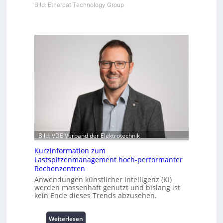
Bild: Ethercat Technology Group
Bild: VDE Verband der Elektrotechnik
Kurzinformation zum
Lastspitzenmanagement hoch-performanter
Rechenzentren
Anwendungen künstlicher Intelligenz (KI)
werden massenhaft genutzt und bislang ist
kein Ende dieses Trends abzusehen.
:
Weiterlesen