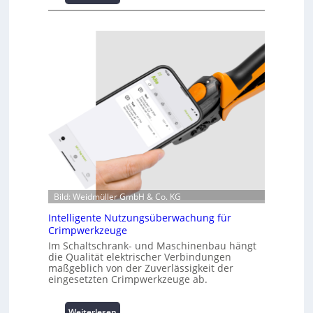
K
u
r
z
i
n
f
o
r
m
a
t
i
o
n
Bild: Weidmüller GmbH & Co. KG
z
Intelligente Nutzungsüberwachung für
u
Crimpwerkzeuge
m
Im Schaltschrank- und Maschinenbau hängt
L
die Qualität elektrischer Verbindungen
a
maßgeblich von der Zuverlässigkeit der
s
eingesetzten Crimpwerkzeuge ab.
t
s
:
p
Weiterlesen