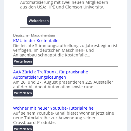
Automatisierung mit zwei neuen Mitgliedern
n
aus den USA: HPE und Clemson University.
i
s
s
:
Weiterlesen
e
U
s
n
Deutscher Maschinenbau
c
i
KMU in der Kostenfalle
h
v
Die leichte Stimmungsaufhellung zu Jahresbeginn ist
a
e
verflogen. Im deutschen Maschinen- und
f
r
Anlagenbau schnappt die Kostenfalle…
f
s
:
Weiterlesen
e
a
K
n
l
AAA Zürich: Treffpunkt für praxisnahe
M
A
Automatisierungslösungen
U
u
Am 26. und 27. August präsentieren 225 Aussteller
i
auf der All About Automation sowie rund…
t
n
o
d
:
Weiterlesen
e
A
m
r
A
a
Wöhner mit neuer Youtube-Tutorialreihe
K
A
t
Auf seinem Youtube-Kanal bietet Wöhner jetzt eine
o
Z
i
neue Tutorialreihe zur Anwendung seiner
s
ü
o
Crossboard-Produkte.
t
r
n
:
Weiterlesen
e
i