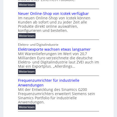
e
s
e
m
ü
n
e
:
s
Weiterlesen
K
l
n
e
r
e
P
r
a
s
t
r
u
o
r
b
t
Neuer Online-Shop von Icotek verfügbar
s
c
e
e
o
e
e
k
t
Im neuen Online-Shop von Icotek können
a
r
n
f
l
c
e
r
Kunden ab sofort und zu jeder Zeit alle
W
i
t
m
k
n
a
Produkte direkt online auswählen,
a
n
a
e
H
P
g
konfigurieren und bestellen.
e
t
n
r
a
l
o
t
a
f
l
i
:
Weiterlesen
-
u
f
g
ü
b
N
e
C
ü
g
e
r
j
e
E
Elektro- und Digitalindustrie
h
m
S
a
u
F
O
r
Elektroexporte wachsen etwas langsamer
e
t
h
e
e
e
n
r
r
Mit Warenlieferungen im Wert von 20,7
r
n
s
t
ö
2
O
Milliarden Euro verzeichnete die deutsche
d
m
0
t
n
Elektro- und Digitalindustrie laut ZVEI auch im
e
e
2
l
Mai ein Exportplus. „Allerdings…
s
b
6
i
i
i
:
Weiterlesen
n
n
s
E
e
d
2
l
-
Frequenzumrichter für industrielle
u
5
e
S
Anwendungen
s
A
k
h
t
Mit der Entwicklung des Sinamics G200
t
o
r
Frequenzumrichters erweitert Siemens sein
r
p
i
o
Sinamics Portfolio für industrielle
v
e
e
o
Anwendungen.
l
x
n
l
:
Weiterlesen
p
I
e
F
o
c
s
r
r
o