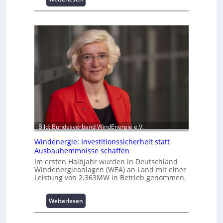
I
i
n
t
t
z
e
e
l
n
l
m
i
a
g
n
e
a
n
g
t
e
e
m
N
e
Bild: Bundesverband WindEnergie e.V.
u
n
t
Windenergie: Investitionssicherheit statt
t
Ausbauhemmnisse schaffen
z
h
u
o
Im ersten Halbjahr wurden in Deutschland
Windenergieanlagen (WEA) an Land mit einer
n
c
Leistung von 2.363MW in Betrieb genommen.
g
h
s
-
ü
p
:
Weiterlesen
b
e
W
e
r
i