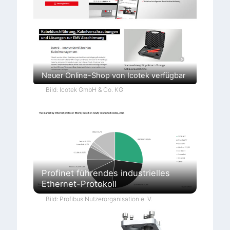
Neuer Online-Shop von Icotek verfügbar
Bild: Icotek GmbH & Co. KG
Profinet führendes industrielles
Ethernet-Protokoll
Bild: Profibus Nutzerorganisation e. V.