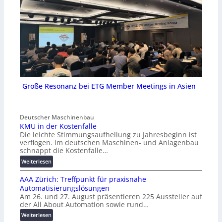
Große Resonanz bei ETG Member Meetings in Asien
Deutscher Maschinenbau
KMU in der Kostenfalle
Die leichte Stimmungsaufhellung zu Jahresbeginn ist
verflogen. Im deutschen Maschinen- und Anlagenbau
schnappt die Kostenfalle…
:
Weiterlesen
K
AAA Zürich: Treffpunkt für praxisnahe
M
Automatisierungslösungen
U
Am 26. und 27. August präsentieren 225 Aussteller auf
i
der All About Automation sowie rund…
n
d
:
Weiterlesen