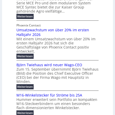
E
e
Serie MCE Pro und dem modularen System
r
c
n
r
MCE Syntec bietet die zur Kaiser Group
d
k
e
gehörende Agro vielfältige…
u
b
e
r
n
:
Weiterlesen
e
l
g
M
g
t
t
e
y
b
Phoenix Contact
e
h
e
H
Umsatzwachstum von über 20% im ersten
r
r
i
N
u
Halbjahr 2026
f
a
l
H
b
a
Mit einem Umsatzwachstum von über 20% im
u
i
-
c
f
ersten Halbjahr 2026 hat sich die
c
h
g
S
Geschäftslage von Phoenix Contact positiv
ü
h
d
u
i
entwickelt.
r
u
t
n
c
r
m
:
Weiterlesen
m
g
c
h
U
o
e
h
m
b
e
Björn Twiehaus wird neuer Wago-CEO
d
f
h
s
e
Zum 15. September übernimmt Björn Twiehaus
r
e
ü
a
r
(Bild) die Position des Chief Executive Officer
i
u
h
t
r
T
(CEO) bei der Firma Wago mit Hauptsitz in
r
z
m
n
n
e
u
Minden.
w
2
g
e
n
a
m
:
Weiterlesen
0
s
g
E
c
p
B
2
e
l
h
n
j
o
M16-Winkelstecker für Ströme bis 25A
n
s
6
a
ö
e
f
u
t
Hummer erweitert sein Portfolio an kompakten
E
r
s
r
ü
u
M16-Steckverbindern um einen besonders
n
n
u
t
r
m
g
flach dimensionierten Winkelstecker.
T
d
e
v
r
s
i
w
:
w
Weiterlesen
ff
o
o
c