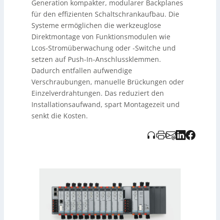
Generation kompakter, modularer Backplanes
fehlerarmen Aufbau, durchschleifbare
Plus-/Minusversorgung (je zwei Klemmen), ein
für den effizienten Schaltschrankaufbau. Die
integrierter PE-Anschluss sowie Abdeckungen für freie
Systeme ermöglichen die werkzeuglose
Steckplätze. Der Powerbus erlaubt Einspeiseströme bis
Direktmontage von Funktionsmodulen wie
100 A (bis AC/DC 230 V), Module sind bis 32 A
Lcos-Stromüberwachung oder -Switche und
ausgelegt. Ein Alleinstellungsmerkmal: ein
setzen auf Push-In-Anschlussklemmen.
gemeinsamer Datenbus trotz unterschiedlicher
Betriebsspannungen, wodurch sich z. B. durchgängige
Dadurch entfallen aufwendige
Profinet
-Strukturen realisieren lassen. Unterstützt
Verschraubungen, manuelle Brückungen oder
werden u. a.
Profinet
,
EtherCAT
und
Ethernet/IP
–
Einzelverdrahtungen. Das reduziert den
Grundlage für intelligente Stromüberwachung,
Installationsaufwand, spart Montagezeit und
Lastmanagement und Predictive Maintenance, was
senkt die Kosten.
Transparenz und Verfügbarkeit erhöht. Erhältlich sind
Einspeise- oder Erweiterungsmodule mit 6 oder 11
Steckplätzen, als aktive (mit Datenbus) oder passive
(ohne Datenbus) Variante; die offene, skalierbare
Architektur zielt auf IoT- und datengetriebene
Anwendungen.