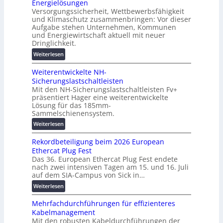
Energielösungen
s
ö
n
Versorgungssicherheit, Wettbewerbsfähigkeit
c
s
d
und Klimaschutz zusammenbringen: Vor dieser
h
u
Aufgabe stehen Unternehmen, Kommunen
d
i
n
und Energiewirtschaft aktuell mit neuer
i
n
g
Dringlichkeit.
g
e
e
:
i
Weiterlesen
n
n
V
t
b
Weiterentwickelte NH-
o
a
a
Sicherungslastschaltleisten
l
l
u
Mit den NH-Sicherungslastschaltleisten Fv+
t
e
:
präsentiert Hager eine weiterentwickelte
a
T
F
Lösung für das 185mm-
-
r
o
Sammelschienensystem.
X
a
r
:
Weiterlesen
2
n
s
W
0
s
c
Rekordbeteiligung beim 2026 European
e
2
p
h
Ethercat Plug Fest
i
7
a
u
Das 36. European Ethercat Plug Fest endete
t
w
r
n
nach zwei intensiven Tagen am 15. und 16. Juli
e
i
e
g
auf dem SIA-Campus von Sick in…
r
r
n
s
:
Weiterlesen
e
d
z
f
R
n
z
ö
Mehrfachdurchführungen für effizienteres
e
t
u
r
Kabelmanagement
k
w
m
d
Mit den robusten Kabeldurchführungen der
o
i