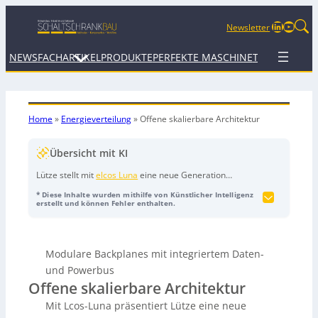
LinkedIn
YouTu
Newsletter
NEWS
FACHARTIKEL
PRODUKTE
PERFEKTE MASCHINE
TERMINE
WEB
Home
»
Energieverteilung
»
Offene skalierbare Architektur
Übersicht mit KI
Lütze stellt mit
elcos Luna
eine neue Generation
kompakter, modularer Backplanes für den
* Diese Inhalte wurden mithilfe von Künstlicher Intelligenz
Schaltschrankbau vor. Die Systeme besitzen einen
erstellt und können Fehler enthalten.
integrierten Power- und optionalen Datenbus und
ermöglichen die werkzeuglose Direktmontage von
Funktionsmodulen (z. B. Stromüberwachung, Switches)
Modulare Backplanes mit integriertem Daten-
über Push-in-Klemmen. Dadurch entfallen
Verschraubungen, manuelle Brückungen und
und Powerbus
Einzelverdrahtung – das senkt Installationsaufwand,
Offene skalierbare Architektur
Montagezeit und Kosten. Wichtige Merkmale sind die
Mit Lcos-Luna präsentiert Lütze eine neue
automatische Modulerkennung für schnellen,