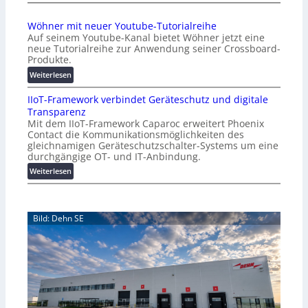
e
A
r
A
Wöhner mit neuer Youtube-Tutorialreihe
K
A
Auf seinem Youtube-Kanal bietet Wöhner jetzt eine
o
Z
neue Tutorialreihe zur Anwendung seiner Crossboard-
s
ü
Produkte.
t
r
:
Weiterlesen
e
i
W
n
c
IIoT-Framework verbindet Geräteschutz und digitale
ö
f
h
Transparenz
h
a
:
Mit dem IIoT-Framework Caparoc erweitert Phoenix
n
l
T
Contact die Kommunikationsmöglichkeiten des
e
l
r
gleichnamigen Geräteschutzschalter-Systems um eine
r
e
e
durchgängige OT- und IT-Anbindung.
m
f
:
Weiterlesen
i
f
I
t
p
I
n
u
o
e
n
Bild: Dehn SE
T
u
k
-
e
t
F
r
f
r
Y
ü
a
o
r
m
u
p
e
t
r
w