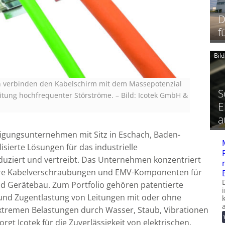
D
f
Bil
n verbinden den Kabelschirm mit dem Massepotenzial
S
eitung hochfrequenter Störströme.
–
Bild: Icotek GmbH &
E
a
rtigungsunternehmen mit Sitz in Eschach, Baden-
isierte Lösungen für das industrielle
uziert und vertreibt. Das Unternehmen konzentriert
lbare Kabelverschraubungen und EMV-Komponenten für
nd Gerätebau. Zum Portfolio gehören patentierte
und Zugentlastung von Leitungen mit oder ohne
extremen Belastungen durch Wasser, Staub, Vibrationen
gt Icotek für die Zuverlässigkeit von elektrischen,