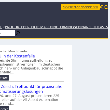
LinkedIn
YouTube
Newsletter abonnieren
EL
PRODUKTE
PERFEKTE MASCHINE
TERMINE
WEBINARE
PODCASTS
scher Maschinenbau
 in der Kostenfalle
leichte Stimmungsaufhellung zu
esbeginn ist verflogen. Im deutschen
chinen- und Anlagenbau schnappt die
enfalle…
:
erlesen
K
 Zürich: Treffpunkt für praxisnahe
M
U
omatisierungslösungen
i
6. und 27. August präsentieren 225
teller auf der All About Automation
n
ie rund…
d
e
:
erlesen