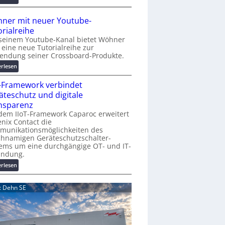
r
A
K
A
ner mit neuer Youtube-
o
A
orialreihe
s
Z
seinem Youtube-Kanal bietet Wöhner
t
ü
t eine neue Tutorialreihe zur
e
r
endung seiner Crossboard-Produkte.
n
i
:
erlesen
f
c
W
a
h
T-Framework verbindet
ö
l
:
h
äteschutz und digitale
l
T
n
nsparenz
e
r
e
dem IIoT-Framework Caparoc erweitert
e
r
nix Contact die
f
munikationsmöglichkeiten des
m
f
chnamigen Geräteschutzschalter-
i
p
ems um eine durchgängige OT- und IT-
t
u
indung.
n
n
:
erlesen
e
k
I
u
t
I
e
d: Dehn SE
f
o
r
ü
T
Y
r
-
o
p
F
u
r