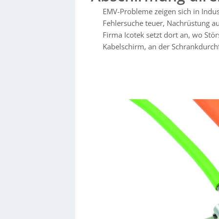
vorkonfektionierte Leitungen (mit Stecker) 
EMV-Probleme zeigen sich in Indust
Staub-/Wasserschutz (z. B. IP55) bieten. Fle
(3–60 mm) ab und erleichtern Montage und Nachrüstung. Eicotec betont zudem
Fehlersuche teuer, Nachrüstung au
funktioniert nur mit sauberem Potenzialausg
Firma Icotek setzt dort an, wo St
und Erdungsbänder und liefert aufeinander
Kabelschirm, an der Schrankdurch
Schirmkontaktierung bis Zugentlastung und 
Pharma, Lebensmittel und Photovoltaik.