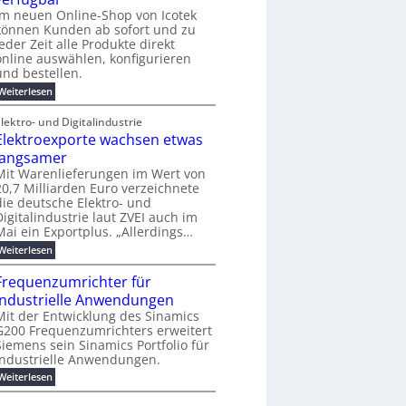
e
e
j
o
e
i
Im neuen Online-Shop von Icotek
m
s
a
-
r
n
e
können Kunden ab sofort und zu
h
t
C
f
e
n
jeder Zeit alle Produkte direkt
r
E
ü
t
t
online auswählen, konfigurieren
2
O
r
f
0
und bestellen.
S
ü
2
t
h
:
Weiterlesen
6
r
r
N
ö
e
e
lektro- und Digitalindustrie
m
n
u
e
Elektroexporte wachsen etwas
d
e
b
e
r
langsamer
i
s
O
Mit Warenlieferungen im Wert von
s
i
n
20,7 Milliarden Euro verzeichnete
2
n
l
5
die deutsche Elektro- und
d
i
A
u
Digitalindustrie laut ZVEI auch im
n
s
e
Mai ein Exportplus. „Allerdings…
t
-
:
Weiterlesen
r
S
E
i
h
l
e
Frequenzumrichter für
o
e
l
p
industrielle Anwendungen
k
l
v
t
Mit der Entwicklung des Sinamics
e
o
r
G200 Frequenzumrichters erweitert
s
n
o
E
Siemens sein Sinamics Portfolio für
I
e
t
c
industrielle Anwendungen.
x
h
o
p
:
Weiterlesen
e
t
o
F
r
e
r
r
n