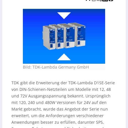
Energieverbrauch sinken und die Zuverlässigkeit
steigen. Die Geräte unterstützen einen breiten
Eingangsspannungsbereich (85–264 V AC bzw. 93–300 V
DC) und sind nach internationalen Sicherheitsnormen
zertifiziert – für flexiblen Betrieb an AC, DC-Bus oder
Batterie.
Bild: TDK-Lambda Germany GmbH
TDK gibt die Erweiterung der TDK-Lambda D1SE-Serie
von DIN-Schienen-Netzteilen um Modelle mit 12, 48
und 72V Ausgangsspannung bekannt. Ursprünglich
mit 120, 240 und 480W Versionen für 24V auf den
Markt gebracht, wurde das Angebot der Serie nun
erweitert, um die Anforderungen verschiedener
Anwendungen besser zu erfüllen, darunter SPS,