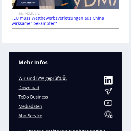
Bild: VDMA e.V.
„EU muss Wettbewerbsverletzungen aus China
wirksamer bekämpfen“
Mehr Infos
Wir sind IVW geprüft!
Download
TeDo Business
Mediadaten
Abo-Service