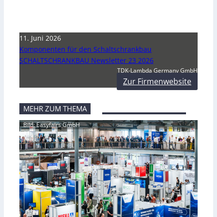
11. Juni 2026
Komponenten für den Schaltschrankbau
SCHALTSCHRANKBAU Newsletter 23 2026
TDK-Lambda Germany GmbH
Zur Firmenwebsite
MEHR ZUM THEMA
Bild: Easyfairs GmbH