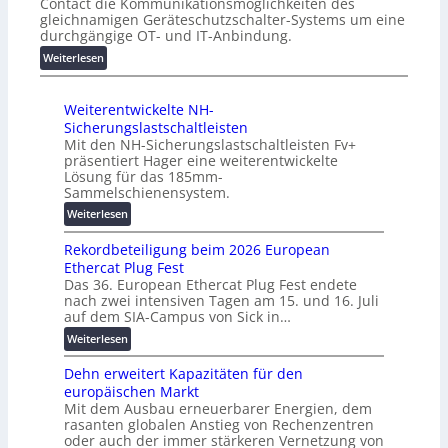
Contact die Kommunikationsmöglichkeiten des
r
o
k
gleichnamigen Geräteschutzschalter-Systems um eine
C
c
t
durchgängige OT- und IT-Anbindung.
r
h
f
:
Weiterlesen
i
-
ü
I
m
p
r
I
p
e
p
Weiterentwickelte NH-
o
w
r
r
Sicherungslastschaltleisten
T
e
f
a
Mit den NH-Sicherungslastschaltleisten Fv+
-
r
o
präsentiert Hager eine weiterentwickelte
x
F
k
r
Lösung für das 185mm-
i
r
z
m
Sammelschienensystem.
s
a
e
a
:
n
Weiterlesen
m
u
n
W
a
e
g
t
Rekordbeteiligung beim 2026 European
e
h
w
e
e
Ethercat Plug Fest
i
e
o
r
Das 36. European Ethercat Plug Fest endete
t
A
r
R
nach zwei intensiven Tagen am 15. und 16. Juli
e
u
k
e
auf dem SIA-Campus von Sick in…
r
t
v
c
:
Weiterlesen
e
o
e
h
R
n
m
r
e
Dehn erweitert Kapazitäten für den
e
t
a
b
n
europäischen Markt
k
w
t
i
z
Mit dem Ausbau erneuerbarer Energien, dem
o
i
i
n
e
rasanten globalen Anstieg von Rechenzentren
r
c
s
d
n
oder auch der immer stärkeren Vernetzung von
d
k
i