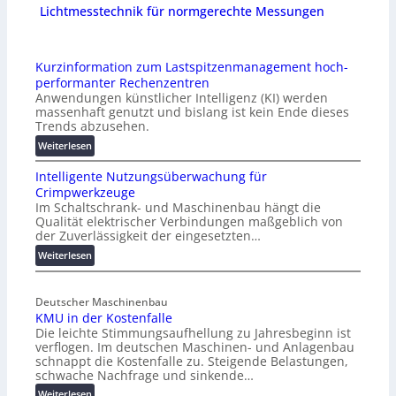
Lichtmesstechnik für normgerechte Messungen
Kurzinformation zum Lastspitzenmanagement hoch-
performanter Rechenzentren
Anwendungen künstlicher Intelligenz (KI) werden
massenhaft genutzt und bislang ist kein Ende dieses
Trends abzusehen.
:
Weiterlesen
K
Intelligente Nutzungsüberwachung für
u
Crimpwerkzeuge
r
Im Schaltschrank- und Maschinenbau hängt die
z
Qualität elektrischer Verbindungen maßgeblich von
i
der Zuverlässigkeit der eingesetzten…
n
:
Weiterlesen
f
I
o
n
r
Deutscher Maschinenbau
t
m
KMU in der Kostenfalle
e
a
Die leichte Stimmungsaufhellung zu Jahresbeginn ist
l
t
verflogen. Im deutschen Maschinen- und Anlagenbau
l
i
schnappt die Kostenfalle zu. Steigende Belastungen,
i
o
schwache Nachfrage und sinkende…
g
n
:
Weiterlesen