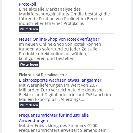
a
6
T
t
Protokoll
a
n
-
a
l
r
r
u
Eine aktuelle Marktanalyse des
W
f
n
t
s
a
i
Marktforschungsinstituts Omdia bestätigt die
i
ü
E
w
l
n
n
führende Position von Profinet im Bereich
c
r
i
t
k
e
industrieller Ethernet-Protokolle.
s
-
r
d
e
h
i
d
p
:
W
Weiterlesen
l
e
e
s
n
P
a
s
e
n
e
r
r
t
t
Neuer Online-Shop von Icotek verfügbar
r
r
u
o
e
e
c
e
Im neuen Online-Shop von Icotek können
e
k
e
f
c
u
a
n
Kunden ab sofort und zu jeder Zeit alle
r
i
n
e
k
r
Produkte direkt online auswählen,
t
W
n
e
z
i
o
a
konfigurieren und bestellen.
e
P
r
n
g
t
p
f
l
:
Weiterlesen
o
f
E
ü
N
ä
u
-
ü
r
l
e
i
Elektro- und Digitalindustrie
C
h
g
S
u
P
E
r
s
Elektroexporte wachsen etwas langsamer
t
F
e
a
O
e
r
c
Mit Warenlieferungen im Wert von 20,7
r
e
n
s
ö
O
Milliarden Euro verzeichnete die deutsche
h
s
d
m
n
o
Elektro- und Digitalindustrie laut ZVEI auch im
e
e
t
e
l
u
Mai ein Exportplus. „Allerdings…
s
n
b
i
i
n
i
:
Weiterlesen
n
M
n
s
E
d
e
a
d
2
l
-
Frequenzumrichter für industrielle
P
u
r
5
e
S
Anwendungen
e
s
A
k
k
h
t
Mit der Entwicklung des Sinamics G200
k
t
o
t
r
Frequenzumrichters erweitert Siemens sein
r
p
i
i