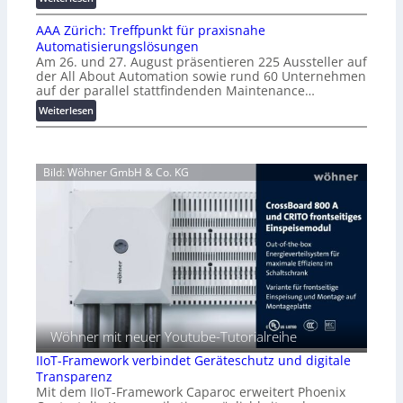
e
z
K
n
u
AAA Zürich: Treffpunkt für praxisnahe
M
t
m
Automatisierungslösungen
U
e
L
Am 26. und 27. August präsentieren 225 Aussteller auf
i
N
a
der All About Automation sowie rund 60 Unternehmen
n
u
s
auf der parallel stattfindenden Maintenance…
d
t
t
:
Weiterlesen
e
z
s
A
r
u
p
A
K
n
i
A
o
g
t
Bild: Wöhner GmbH & Co. KG
Z
s
s
z
ü
t
ü
e
r
e
b
n
i
n
e
m
c
f
r
a
h
a
w
n
:
l
a
a
T
l
c
g
r
e
h
e
e
u
m
Wöhner mit neuer Youtube-Tutorialreihe
f
n
e
f
g
IIoT-Framework verbindet Geräteschutz und digitale
n
p
f
Transparenz
t
u
ü
Mit dem IIoT-Framework Caparoc erweitert Phoenix
h
n