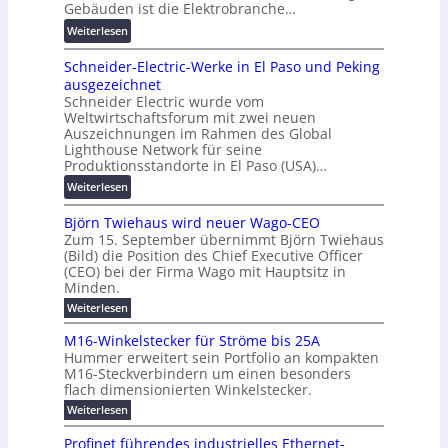
e
Gebäuden ist die Elektrobranche…
t
b
e
e
t
r
:
Weiterlesen
e
l
r
G
e
D
t
t
u
e
n
Schneider-Electric-Werke in El Paso und Peking
e
e
e
n
r
ausgezeichnet
h
i
N
g
ä
Schneider Electric wurde vom
n
l
H
s
t
Weltwirtschaftsforum mit zwei neuen
e
i
-
l
e
Auszeichnungen im Rahmen des Global
r
g
S
ö
Lighthouse Network für seine
s
w
u
i
s
Produktionsstandorte in El Paso (USA)…
c
e
n
c
u
h
:
Weiterlesen
i
g
h
n
u
S
t
b
e
g
t
Björn Twiehaus wird neuer Wago-CEO
c
e
e
r
e
Zum 15. September übernimmt Björn Twiehaus
z
h
r
i
u
n
(Bild) die Position des Chief Executive Officer
u
n
t
m
n
(CEO) bei der Firma Wago mit Hauptsitz in
n
e
K
2
Minden.
g
d
i
a
0
s
:
Weiterlesen
d
d
p
B
2
l
i
e
j
a
M16-Winkelstecker für Ströme bis 25A
6
a
g
r
ö
z
Hummer erweitert sein Portfolio an kompakten
E
s
r
i
-
i
M16-Steckverbindern um einen besonders
u
n
t
t
E
flach dimensionierten Winkelstecker.
t
T
r
s
a
l
w
ä
:
Weiterlesen
o
c
i
l
e
M
t
p
h
e
e
1
c
Profinet führendes industrielles Ethernet-
e
h
e