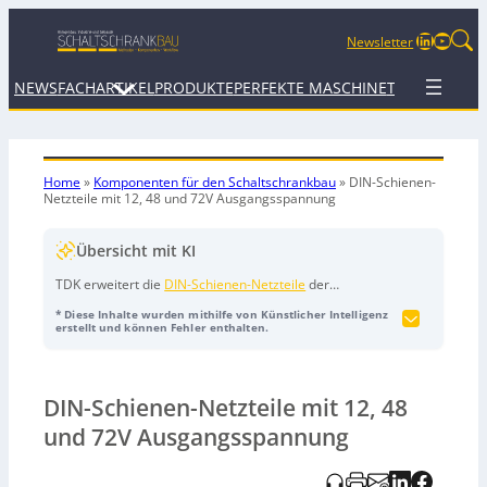
LinkedIn
YouTu
Newsletter
NEWS
FACHARTIKEL
PRODUKTE
PERFEKTE MASCHINE
TERMINE
WEB
Home
»
Komponenten für den Schaltschrankbau
»
DIN-Schienen-
Netzteile mit 12, 48 und 72V Ausgangsspannung
Übersicht mit KI
TDK erweitert die
DIN-Schienen-Netzteile
der
TDK‑Lambda DNSE-Serie um neue Modelle mit 12, 48
* Diese Inhalte wurden mithilfe von Künstlicher Intelligenz
und 72 Volt Ausgangsspannung (zusätzlich zu den
erstellt und können Fehler enthalten.
bisherigen 24‑Volt-Versionen mit 120, 240 und 480
Watt). Die neuen Varianten zielen auf unterschiedliche
Industrieanwendungen ab: 12 Volt für
DIN-Schienen-Netzteile mit 12, 48
Sicherheitsanwendungen, 48 Volt für industrielle
Netzwerke und Power over Ethernet (PoE) sowie 72 Volt
und 72V Ausgangsspannung
für Gleichstrommotoren und Antriebe. Mit über 95 %
Wirkungsgrad sollen Verluste, Bauteiltemperaturen und