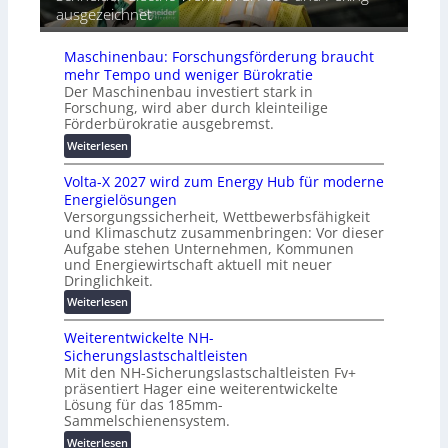
t
ausgezeichnet
r
h
i
ä
e
s
t
Maschinenbau: Forschungsförderung braucht
i
e
mehr Tempo und weniger Bürokratie
e
s
Der Maschinenbau investiert stark in
r
c
Forschung, wird aber durch kleinteilige
u
h
Förderbürokratie ausgebremst.
n
u
:
Weiterlesen
g
t
M
s
z
Volta-X 2027 wird zum Energy Hub für moderne
a
l
u
Energielösungen
s
ö
n
Versorgungssicherheit, Wettbewerbsfähigkeit
c
s
d
und Klimaschutz zusammenbringen: Vor dieser
h
u
Aufgabe stehen Unternehmen, Kommunen
d
i
n
und Energiewirtschaft aktuell mit neuer
i
n
g
Dringlichkeit.
g
e
e
:
i
Weiterlesen
n
n
V
t
b
Weiterentwickelte NH-
o
a
a
Sicherungslastschaltleisten
l
l
u
Mit den NH-Sicherungslastschaltleisten Fv+
t
e
:
präsentiert Hager eine weiterentwickelte
a
T
F
Lösung für das 185mm-
-
r
o
Sammelschienensystem.
X
a
r
:
Weiterlesen
2
n