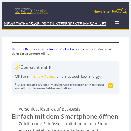
LinkedIn
YouTu
Newsletter
NEWS
FACHARTIKEL
PRODUKTE
PERFEKTE MASCHINE
TERMINE
WEB
Home
»
Komponenten für den Schaltschrankbau
»
Einfach mit
dem Smartphone öffnen
Übersicht mit KI
MK hat mit
Smart Access
eine Bluetooth Low Energy
(BLE) basierte Verschlusslösung vorgestellt, die
* Diese Inhalte wurden mithilfe von Künstlicher Intelligenz
schlüssellosen Zutritt per Smartphone ermöglicht.
erstellt und können Fehler enthalten.
Kernstück ist der
Agent EBLE Schwenkgriff
, der über die
kostenlose App
MK Smart Access Key
gesteuert wird.
Zugang wird nur berechtigten Nutzern gewährt,
Verschlusslösung auf BLE-Basis
verwaltet durch die Software
MK Smart Access
Einfach mit dem Smartphone öffnen
Manager
, die auch Zugriffe protokolliert. Die Lösung ist
vielseitig einsetzbar, etwa in Behörden, da sie keinen
Zutritt ohne Schlüssel – mit dem neuen Smart
dauerhaften Internetzugang erfordert und flexible,
Access bietet Emka eine intelligente und