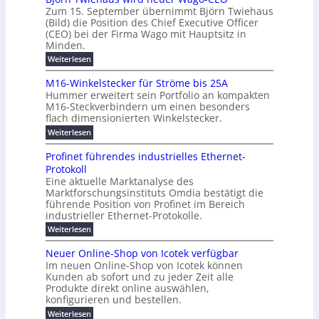
f
h
s
e
Zum 15. September übernimmt Björn Twiehaus
r
e
ü
a
r
(Bild) die Position des Chief Executive Officer
i
u
h
t
r
T
(CEO) bei der Firma Wago mit Hauptsitz in
r
z
m
n
n
e
u
Minden.
w
2
g
e
n
a
m
:
Weiterlesen
0
s
g
E
c
p
B
2
e
l
h
n
j
o
M16-Winkelstecker für Ströme bis 25A
n
s
6
a
ö
e
f
u
t
Hummer erweitert sein Portfolio an kompakten
E
r
s
r
ü
u
M16-Steckverbindern um einen besonders
n
n
u
t
r
m
g
flach dimensionierten Winkelstecker.
T
d
e
v
r
s
i
w
:
w
Weiterlesen
ff
o
o
c
i
e
M
i
n
e
e
p
h
1
z
l
ü
Profinet führendes industrielles Ethernet-
n
h
6
e
i
a
b
ö
Protokoll
a
i
-
e
e
a
l
u
s
Eine aktuelle Marktanalyse des
W
n
g
r
n
s
t
Marktforschungsinstituts Omdia bestätigt die
i
u
t
2
e
w
E
n
l
führende Position von Profinet im Bereich
e
0
n
i
r
k
r
%
t
industrieller Ethernet-Protokolle.
e
g
r
e
B
e
i
h
i
d
:
Weiterlesen
e
l
s
m
ü
n
P
e
s
s
K
n
e
r
e
r
t
Neuer Online-Shop von Icotek verfügbar
r
a
t
r
u
o
o
e
b
s
Im neuen Online-Shop von Icotek können
c
e
e
f
c
e
k
t
Kunden ab sofort und zu jeder Zeit alle
a
r
i
n
k
l
e
r
Produkte direkt online auswählen,
W
n
t
e
m
n
a
konfigurieren und bestellen.
a
e
r
a
H
P
g
t
f
t
n
:
a
Weiterlesen
l
o
f