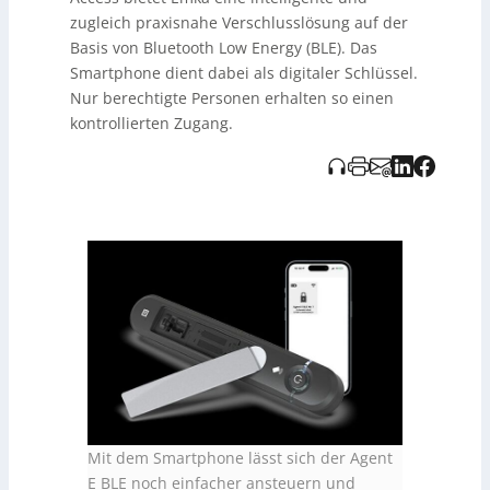
kontaktlose Zutrittsrechte bietet. Auch andere MK-Griffe
zugleich praxisnahe Verschlusslösung auf der
lassen sich über die
Access Unit BLE
in das System
integrieren. MK präsentiert auf der Blech-Expo neue
Basis von Bluetooth Low Energy (BLE). Das
Outdoor-Griffe und die Möglichkeit, Türkontakte zur
Smartphone dient dabei als digitaler Schlüssel.
Überwachung anzuschließen.
Nur berechtigte Personen erhalten so einen
kontrollierten Zugang.
Mit dem Smartphone lässt sich der Agent
E BLE noch einfacher ansteuern und