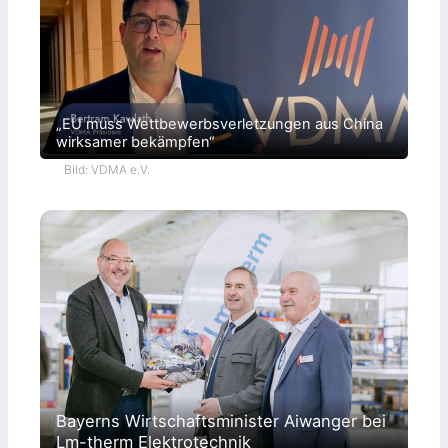
„EU muss Wettbewerbsverletzungen aus China
wirksamer bekämpfen“
Bild: VDMA e.V.
Bayerns Wirtschaftsminister Aiwanger bei
Lm-therm Elektrotechnik