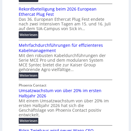
s
W
0
s
c
Rekordbeteiligung beim 2026 European
e
2
p
h
Ethercat Plug Fest
i
7
a
u
Das 36. European Ethercat Plug Fest endete
t
w
r
n
nach zwei intensiven Tagen am 15. und 16. Juli
e
i
e
g
auf dem SIA-Campus von Sick in…
r
r
n
s
:
Weiterlesen
e
d
z
f
R
n
z
ö
Mehrfachdurchführungen für effizienteres
e
t
u
r
Kabelmanagement
k
w
m
d
Mit den robusten Kabeldurchführungen der
o
i
E
e
Serie MCE Pro und dem modularen System
r
c
n
r
MCE Syntec bietet die zur Kaiser Group
d
k
e
gehörende Agro vielfältige…
u
b
e
r
n
:
Weiterlesen
e
l
g
M
g
t
t
e
y
b
Phoenix Contact
e
h
e
H
Umsatzwachstum von über 20% im ersten
r
r
i
N
u
Halbjahr 2026
f
a
l
H
b
a
Mit einem Umsatzwachstum von über 20% im
u
i
-
c
f
ersten Halbjahr 2026 hat sich die
c
h
g
S
Geschäftslage von Phoenix Contact positiv
ü
h
d
u
i
entwickelt.
r
u
t
n
c
r
m
:
Weiterlesen
m
g
c
h
U
o
e
h
m
b
e
Björn Twiehaus wird neuer Wago-CEO
d