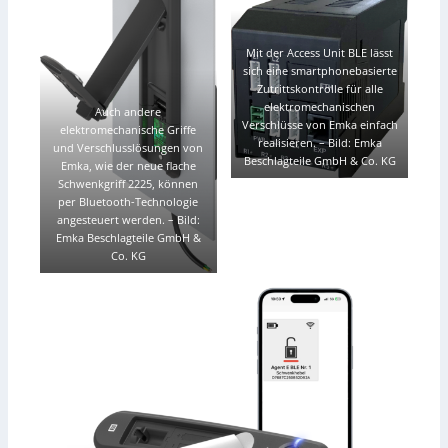
Mit der Access Unit BLE lässt
sich eine smartphonebasierte
Zutrittskontrolle für alle
elektromechanischen
Auch andere
Verschlüsse von Emka einfach
elektromechanische Griffe
realisieren.
–
Bild: Emka
und Verschlusslösungen von
Beschlagteile GmbH & Co. KG
Emka, wie der neue flache
Schwenkgriff 2225, können
per Bluetooth-Technologie
angesteuert werden.
–
Bild:
Emka Beschlagteile GmbH &
Co. KG