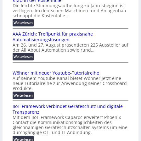
KMU in der Kostenfalle
Die leichte Stimmungsaufhellung zu Jahresbeginn ist
verflogen. Im deutschen Maschinen- und Anlagenbau
schnappt die Kostenfalle…
:
Weiterlesen
K
AAA Zürich: Treffpunkt für praxisnahe
M
Automatisierungslösungen
U
Am 26. und 27. August präsentieren 225 Aussteller auf
i
der All About Automation sowie rund…
n
d
:
Weiterlesen
e
A
r
A
Wöhner mit neuer Youtube-Tutorialreihe
K
A
Auf seinem Youtube-Kanal bietet Wöhner jetzt eine
o
Z
neue Tutorialreihe zur Anwendung seiner Crossboard-
s
ü
Produkte.
t
r
:
Weiterlesen
e
i
W
n
c
IIoT-Framework verbindet Geräteschutz und digitale
ö
f
h
Transparenz
h
a
:
Mit dem IIoT-Framework Caparoc erweitert Phoenix
n
l
T
Contact die Kommunikationsmöglichkeiten des
e
l
r
gleichnamigen Geräteschutzschalter-Systems um eine
r
e
e
durchgängige OT- und IT-Anbindung.
m
f
:
Weiterlesen
i