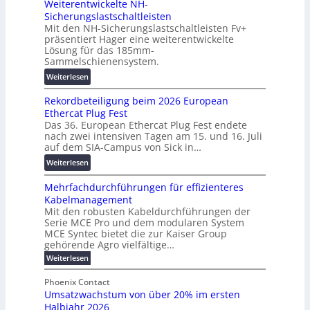
Weiterentwickelte NH-
o
a
a
Sicherungslastschaltleisten
l
l
u
Mit den NH-Sicherungslastschaltleisten Fv+
t
e
:
präsentiert Hager eine weiterentwickelte
a
T
F
Lösung für das 185mm-
-
r
o
Sammelschienensystem.
X
a
r
:
Weiterlesen
2
n
s
W
0
s
c
Rekordbeteiligung beim 2026 European
e
2
p
h
Ethercat Plug Fest
i
7
a
u
Das 36. European Ethercat Plug Fest endete
t
w
r
n
nach zwei intensiven Tagen am 15. und 16. Juli
e
i
e
g
auf dem SIA-Campus von Sick in…
r
r
n
s
:
Weiterlesen
e
d
z
f
R
n
z
ö
Mehrfachdurchführungen für effizienteres
e
t
u
r
Kabelmanagement
k
w
m
d
Mit den robusten Kabeldurchführungen der
o
i
E
e
Serie MCE Pro und dem modularen System
r
c
n
r
MCE Syntec bietet die zur Kaiser Group
d
k
e
gehörende Agro vielfältige…
u
b
e
r
n
:
Weiterlesen
e
l
g
M
g
t
t
e
y
b
Phoenix Contact
e
h
e
H
Umsatzwachstum von über 20% im ersten
r
r
i
N
u
Halbjahr 2026
f
a