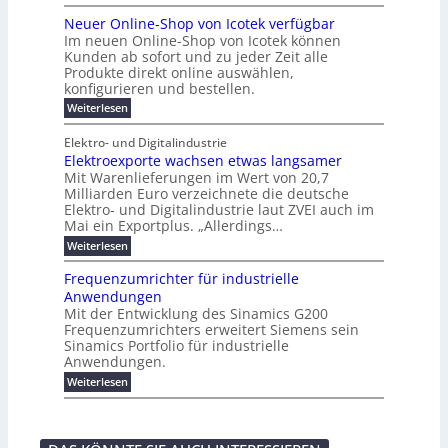
n
P
e
s
s
K
n
e
r
e
r
t
Neuer Online-Shop von Icotek verfügbar
r
a
t
r
u
o
o
e
b
s
Im neuen Online-Shop von Icotek können
c
e
e
f
c
e
k
t
Kunden ab sofort und zu jeder Zeit alle
a
r
i
n
k
l
e
r
Produkte direkt online auswählen,
W
n
t
e
m
n
a
konfigurieren und bestellen.
a
e
r
a
H
P
g
t
f
t
n
:
a
Weiterlesen
l
o
f
ü
a
N
l
i
-
ü
u
r
g
e
b
e
Elektro- und Digitalindustrie
C
h
S
g
e
u
j
E
r
Elektroexporte wachsen etwas langsamer
t
m
e
a
F
O
e
r
Mit Warenlieferungen im Wert von 20,7
e
r
h
e
n
ö
n
O
r
Milliarden Euro verzeichnete die deutsche
d
s
m
t
n
2
Elektro- und Digitalindustrie laut ZVEI auch im
e
e
l
0
t
Mai ein Exportplus. „Allerdings…
s
b
i
2
i
i
:
Weiterlesen
n
6
n
s
E
e
d
2
l
-
Frequenzumrichter für industrielle
u
5
e
S
Anwendungen
s
A
k
h
t
Mit der Entwicklung des Sinamics G200
t
o
r
Frequenzumrichters erweitert Siemens sein
r
p
i
o
Sinamics Portfolio für industrielle
v
e
e
o
Anwendungen.
l
x
n
l
:
Weiterlesen
p
I
e
F
o
c
s
r
r
o
E
e
t
t
t
q
e
e