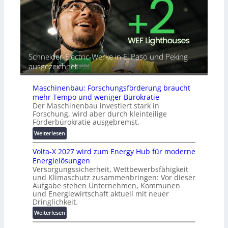
i
r
A
n
i
u
d
a
t
e
l
o
t
r
m
G
e
a
Schneider-Electric-Werke in El Paso und Peking
e
i
t
ausgezeichnet
r
h
i
ä
e
s
t
Maschinenbau: Forschungsförderung braucht
i
e
mehr Tempo und weniger Bürokratie
e
s
Der Maschinenbau investiert stark in
r
c
Forschung, wird aber durch kleinteilige
u
h
Förderbürokratie ausgebremst.
n
u
:
Weiterlesen
g
t
M
s
z
Volta-X 2027 wird zum Energy Hub für moderne
a
l
u
Energielösungen
s
ö
n
Versorgungssicherheit, Wettbewerbsfähigkeit
c
s
d
und Klimaschutz zusammenbringen: Vor dieser
h
u
Aufgabe stehen Unternehmen, Kommunen
d
i
n
und Energiewirtschaft aktuell mit neuer
i
n
g
Dringlichkeit.
g
e
e
:
i
Weiterlesen
n
n
V
t
b