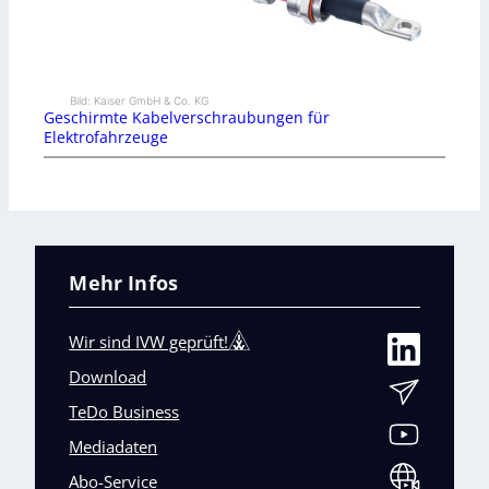
Bild: Kaiser GmbH & Co. KG
Geschirmte Kabelverschraubungen für
Elektrofahrzeuge
Mehr Infos
Wir sind IVW geprüft!
Download
TeDo Business
Mediadaten
Abo-Service