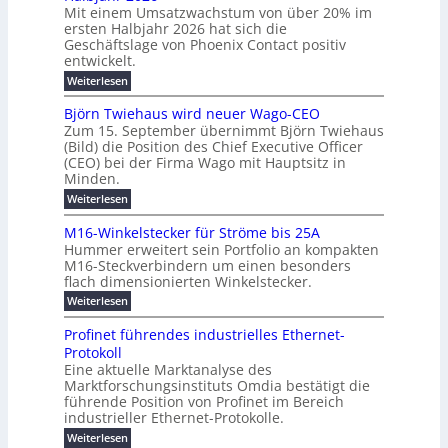
l
H
b
a
Mit einem Umsatzwachstum von über 20% im
u
i
-
c
f
ersten Halbjahr 2026 hat sich die
c
h
g
S
Geschäftslage von Phoenix Contact positiv
ü
h
d
u
i
entwickelt.
r
u
t
n
c
r
m
:
Weiterlesen
m
g
c
h
U
o
e
h
m
b
e
Björn Twiehaus wird neuer Wago-CEO
d
f
h
s
e
Zum 15. September übernimmt Björn Twiehaus
r
e
ü
a
r
(Bild) die Position des Chief Executive Officer
i
u
h
t
r
T
(CEO) bei der Firma Wago mit Hauptsitz in
r
z
m
n
n
e
u
Minden.
w
2
g
e
n
a
m
:
Weiterlesen
0
s
g
E
c
p
B
2
e
l
h
n
j
o
M16-Winkelstecker für Ströme bis 25A
n
s
6
a
ö
e
f
u
t
Hummer erweitert sein Portfolio an kompakten
E
r
s
r
ü
u
M16-Steckverbindern um einen besonders
n
n
u
t
r
m
g
flach dimensionierten Winkelstecker.
T
d
e
v
r
s
i
w
:
w
Weiterlesen
ff
o
o
c
i
e
M
i
n
e
e
p
h
1
z
l
ü
Profinet führendes industrielles Ethernet-
n
h
6
e
i
a
b
ö
Protokoll
a
i
-
e
e
a
l
u
s
Eine aktuelle Marktanalyse des
W
n
g
r
n
s
t
Marktforschungsinstituts Omdia bestätigt die
i
u
t
2
e
w
E
n
l
führende Position von Profinet im Bereich
e
0
n
i
r
k
r
%
t
industrieller Ethernet-Protokolle.
e
g
r
e
B
e
i
h
i
d
:
Weiterlesen
e
l
s
m
ü