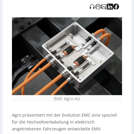
Kabeldurchführungssysteme der Serie MCE**: neue
**teilbare Kunststoff-Lösungen**
(Kabeldurchführungen, Verschraubungen,
Membranplatten) sowie besonders **robuste
Aluminiumvarianten**, teils als **EMV-Ausführung**
und bis **Schutzart IP96K**, geeignet für **raue
Umgebungen** wie mobile Maschinen und
Nutzfahrzeuge. Dritter Schwerpunkt sind **EMV-
Kabelverschraubungen** der Reihen **Progress Power
Connect** (platzsparende Presshülse für hohe
Ableitströme) und **Easy Connect**
(Federkontaktierung für sicheren Schirmabgriff auch bei
variierenden Schirmdicken).
Bild: Agro AG
Agro präsentiert mit der Evolution EMC eine speziell
für die Hochvoltverkabelung in elektrisch
angetriebenen Fahrzeugen entwickelte EMV-