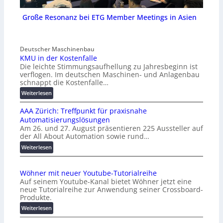
Große Resonanz bei ETG Member Meetings in Asien
Deutscher Maschinenbau
KMU in der Kostenfalle
Die leichte Stimmungsaufhellung zu Jahresbeginn ist
verflogen. Im deutschen Maschinen- und Anlagenbau
schnappt die Kostenfalle…
:
Weiterlesen
K
AAA Zürich: Treffpunkt für praxisnahe
M
Automatisierungslösungen
U
Am 26. und 27. August präsentieren 225 Aussteller auf
i
der All About Automation sowie rund…
n
d
:
Weiterlesen
e
A
r
A
Wöhner mit neuer Youtube-Tutorialreihe
K
A
Auf seinem Youtube-Kanal bietet Wöhner jetzt eine
o
Z
neue Tutorialreihe zur Anwendung seiner Crossboard-
s
ü
Produkte.
t
r
:
Weiterlesen
e
i
W
n
c