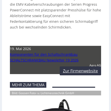
die EMV-Kabelverschraubungen der Serien Progress
PowerConnect mit platzsparender Presshülse für hohe
Ableitströme sowie EasyConnect mit
Federkontaktierung für einen sicheren Schirmabgriff
auch bei wechselnden Schirmdicken.
19. Mai 2026
Komponenten für den Schaltschrankbau
SCHALTSCHRANKBAU Newsletter 19 2026
Agro AG
Zur Firmenwebsite
MEHR ZUM THEMA
Bild: Gossen Foto- u. Lichtmesstechnik GmbH