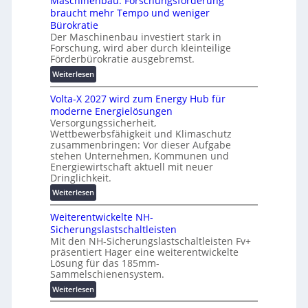
Maschinenbau: Forschungsförderung
s
t
braucht mehr Tempo und weniger
i
e
Bürokratie
e
s
Der Maschinenbau investiert stark in
r
c
Forschung, wird aber durch kleinteilige
u
Förderbürokratie ausgebremst.
h
n
u
:
Weiterlesen
g
t
M
s
z
Volta-X 2027 wird zum Energy Hub für
a
l
u
moderne Energielösungen
s
ö
n
Versorgungssicherheit,
c
s
d
Wettbewerbsfähigkeit und Klimaschutz
h
u
zusammenbringen: Vor dieser Aufgabe
d
i
n
stehen Unternehmen, Kommunen und
i
n
g
Energiewirtschaft aktuell mit neuer
g
e
e
Dringlichkeit.
i
n
n
:
Weiterlesen
t
b
V
a
a
Weiterentwickelte NH-
o
l
u
Sicherungslastschaltleisten
l
e
:
Mit den NH-Sicherungslastschaltleisten Fv+
t
T
F
präsentiert Hager eine weiterentwickelte
a
r
o
Lösung für das 185mm-
-
a
r
Sammelschienensystem.
X
n
s
:
Weiterlesen
2
s
c
W
0
p