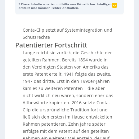
Kabelmanagement mit einem neu entwickelten,
* Diese Inhalte wurden mithilfe von Künstlicher Intelligenz
patentierten geteilten Kabeldurchführungsrahmen
erstellt und können Fehler enthalten.
voran und setzt dabei konsequent auf
Systemintegration und Schutzrechte. Der zweiteilige
Rahmen lässt sich ohne Schrauben oder zusätzliche
Conta-Clip setzt auf Systemintegration und
Verbindungselemente werkzeuglos zusammenfügen;
Leitungen, Inlays und Dichtelemente werden
Schutzrechte
horizontal konfektioniert. Das vereinfacht Montage,
Patentierter Fortschritt
Wartung und Nachrüstungen, reduziert
Lange reicht sie zurück, die Geschichte der
Stillstandszeiten und ermöglicht die Installation
geteilten Rahmen. Bereits 1894 wurde in
vorkonfektionierter Kabelbündel. Technisch
kombiniert die Lösung einen harten Rahmenkörper
den Vereinigten Staaten von Amerika das
mit integrierten TPE-Dichtzonen und erreicht
erste Patent erteilt. 1941 folgte das zweite,
Schutzarten bis IP66, wodurch sie für anspruchsvolle
1947 das dritte. Erst in den 1990er-Jahren
industrielle Anwendungen geeignet ist. Als Teil des
kam es zu weiteren Patenten – die aber
modularen
KDS-Systems
ergänzt der neue Rahmen
nicht wirklich neu waren, sondern eher das
ein breites Sortiment (u. a. geschlossene, inverse,
runde und kompakte Varianten) für unterschiedliche
Altbewährte kopierten. 2016 setzte Conta-
Einbausituationen. Der modulare Ansatz soll Planung
Clip die ursprüngliche Tradition fort und
und Installation vereinfachen, Lagerhaltung
ließ sich den ersten im Hause entwickelten
reduzieren und das
KDS-System
als ganzheitliche
Rahmen patentieren. Zehn Jahre später
Kabelmanagementlösung im Markt positionieren.
erfolgte mit dem Patent auf den geteilten
Rahmen ein weiterer Meilenstein, der auf