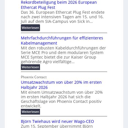
h
Rekordbeteiligung beim 2026 European
e
2
a
u
Ethercat Plug Fest
i
7
r
n
Das 36. European Ethercat Plug Fest endete
t
w
e
g
nach zwei intensiven Tagen am 15. und 16.
e
i
n
s
Juli auf dem SIA-Campus von Sick in…
r
r
z
f
:
Weiterlesen
e
d
ö
R
n
z
r
Mehrfachdurchführungen für effizienteres
e
t
u
d
Kabelmanagement
k
w
m
e
Mit den robusten Kabeldurchführungen der
o
i
E
r
Serie MCE Pro und dem modularen System
r
c
n
MCE Syntec bietet die zur Kaiser Group
u
d
k
e
gehörende Agro vielfältige…
n
b
e
r
:
g
Weiterlesen
e
l
g
M
b
t
t
e
y
Phoenix Contact
r
e
h
e
H
Umsatzwachstum von über 20% im ersten
a
r
i
N
u
Halbjahr 2026
f
u
l
H
b
a
Mit einem Umsatzwachstum von über 20%
c
i
-
c
f
im ersten Halbjahr 2026 hat sich die
h
h
g
S
Geschäftslage von Phoenix Contact positiv
ü
d
t
u
i
entwickelt.
r
u
m
n
c
r
m
:
Weiterlesen
e
g
c
h
U
o
h
h
m
b
e
Björn Twiehaus wird neuer Wago-CEO
d
f
s
r
e
Zum 15. September übernimmt Björn
r
e
ü
a