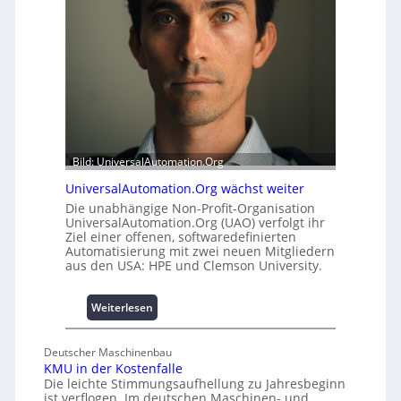
t
u
a
l
t
e
t
m
A
i
u
t
s
2
b
0
a
u
Bild: UniversalAutomation.Org
u
n
h
d
UniversalAutomation.Org wächst weiter
e
4
Die unabhängige Non-Profit-Organisation
m
0
UniversalAutomation.Org (UAO) verfolgt ihr
m
Ziel einer offenen, softwaredefinierten
A
Automatisierung mit zwei neuen Mitgliedern
n
aus den USA: HPE und Clemson University.
i
s
s
:
Weiterlesen
e
U
s
n
Deutscher Maschinenbau
c
i
KMU in der Kostenfalle
h
v
Die leichte Stimmungsaufhellung zu Jahresbeginn
a
e
ist verflogen. Im deutschen Maschinen- und