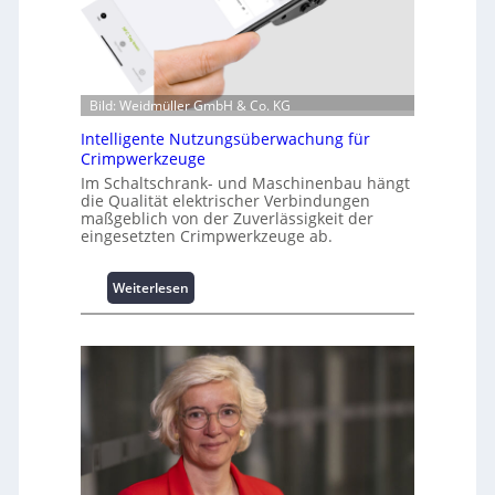
m
a
t
i
o
Bild: Weidmüller GmbH & Co. KG
n
z
Intelligente Nutzungsüberwachung für
u
Crimpwerkzeuge
m
Im Schaltschrank- und Maschinenbau hängt
L
die Qualität elektrischer Verbindungen
a
maßgeblich von der Zuverlässigkeit der
s
eingesetzten Crimpwerkzeuge ab.
t
s
:
Weiterlesen
p
I
i
n
t
t
z
e
e
l
n
l
m
i
a
g
n
e
a