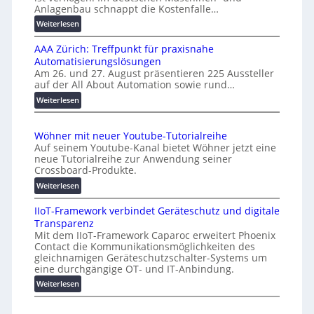
f
r
Anlagenbau schnappt die Kostenfalle…
f
s
:
Weiterlesen
e
a
K
n
l
AAA Zürich: Treffpunkt für praxisnahe
M
A
Automatisierungslösungen
U
u
Am 26. und 27. August präsentieren 225 Aussteller
i
auf der All About Automation sowie rund…
t
n
o
d
:
Weiterlesen
e
A
m
r
A
a
Wöhner mit neuer Youtube-Tutorialreihe
K
A
t
Auf seinem Youtube-Kanal bietet Wöhner jetzt eine
o
Z
i
neue Tutorialreihe zur Anwendung seiner
s
ü
o
Crossboard-Produkte.
t
r
n
:
Weiterlesen
e
i
.
W
n
c
O
IIoT-Framework verbindet Geräteschutz und digitale
ö
f
h
r
Transparenz
h
a
:
g
Mit dem IIoT-Framework Caparoc erweitert Phoenix
n
l
T
w
Contact die Kommunikationsmöglichkeiten des
e
l
r
gleichnamigen Geräteschutzschalter-Systems um
ä
r
e
e
eine durchgängige OT- und IT-Anbindung.
c
m
f
:
Weiterlesen
h
i
f
I
s
t
p
I
n
t
u