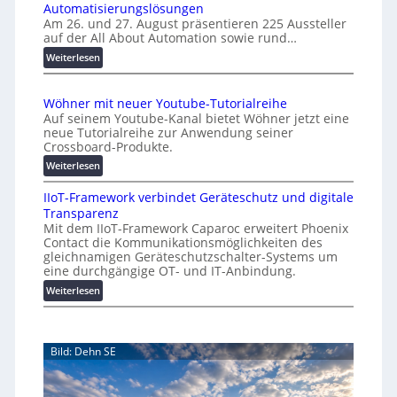
A
Automatisierungslösungen
U
u
Am 26. und 27. August präsentieren 225 Aussteller
i
auf der All About Automation sowie rund…
t
n
o
d
:
Weiterlesen
e
A
m
r
A
a
Wöhner mit neuer Youtube-Tutorialreihe
K
A
t
Auf seinem Youtube-Kanal bietet Wöhner jetzt eine
o
Z
i
neue Tutorialreihe zur Anwendung seiner
s
ü
o
Crossboard-Produkte.
t
r
n
:
Weiterlesen
e
i
.
W
n
c
O
IIoT-Framework verbindet Geräteschutz und digitale
ö
f
h
r
Transparenz
h
a
:
g
Mit dem IIoT-Framework Caparoc erweitert Phoenix
n
l
T
w
Contact die Kommunikationsmöglichkeiten des
e
l
r
gleichnamigen Geräteschutzschalter-Systems um
ä
r
e
e
eine durchgängige OT- und IT-Anbindung.
c
m
f
:
Weiterlesen
h
i
f
I
s
t
p
I
n
t
u
o
e
w
n
Bild: Dehn SE
T
u
e
k
-
e
t
i
F
r
f
t