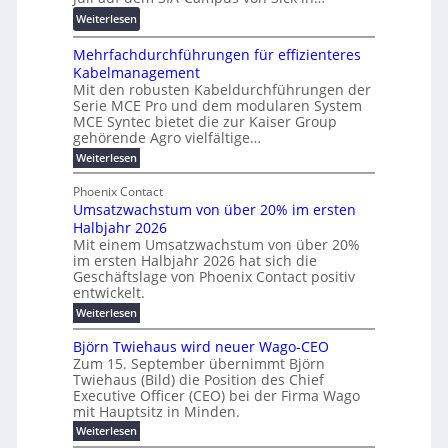
r
r
z
f
:
Weiterlesen
e
d
ö
R
n
z
r
Mehrfachdurchführungen für effizienteres
e
t
u
d
Kabelmanagement
k
w
m
e
Mit den robusten Kabeldurchführungen der
o
i
E
r
Serie MCE Pro und dem modularen System
r
c
n
MCE Syntec bietet die zur Kaiser Group
u
d
k
e
gehörende Agro vielfältige…
n
b
e
r
:
g
Weiterlesen
e
l
g
M
b
t
t
e
y
Phoenix Contact
r
e
h
e
H
Umsatzwachstum von über 20% im ersten
a
r
i
N
u
Halbjahr 2026
f
u
l
H
b
a
Mit einem Umsatzwachstum von über 20%
c
i
-
c
f
im ersten Halbjahr 2026 hat sich die
h
h
g
S
Geschäftslage von Phoenix Contact positiv
ü
d
t
u
i
entwickelt.
r
u
m
n
c
r
m
:
Weiterlesen
e
g
c
h
U
o
h
h
m
b
e
Björn Twiehaus wird neuer Wago-CEO
d
f
s
r
e
Zum 15. September übernimmt Björn
r
e
ü
a
T
Twiehaus (Bild) die Position des Chief
i
u
h
t
r
e
Executive Officer (CEO) bei der Firma Wago
r
z
m
n
n
u
m
mit Hauptsitz in Minden.
w
2
g
e
n
a
p
:
Weiterlesen
0
s
g
E
c
B
o