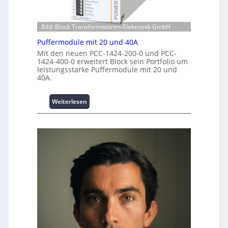
e
m
n
s
p
z
t
w
Bild: Block Transformatoren-Elektronik GmbH
e
i
e
n
t
Puffermodule mit 20 und 40A
r
t
i
k
Mit den neuen PCC-1424-200-0 und PCC-
r
o
1424-400-0 erweitert Block sein Portfolio um
z
e
leistungsstarke Puffermodule mit 20 und
n
e
n
40A.
s
u
s
g
i
e
:
Weiterlesen
c
P
h
u
e
f
r
f
h
e
e
r
i
m
t
o
s
d
t
u
a
l
t
e
t
m