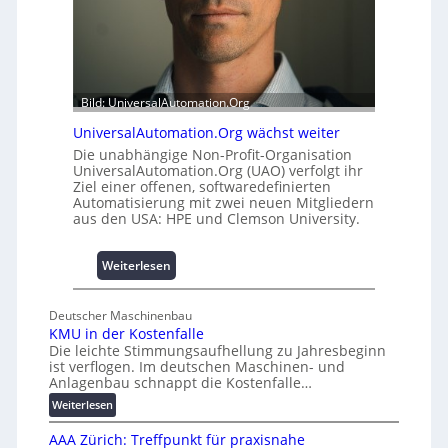
A
i
u
t
s
2
b
0
a
u
Bild: UniversalAutomation.Org
u
n
h
d
UniversalAutomation.Org wächst weiter
e
4
Die unabhängige Non-Profit-Organisation
m
0
UniversalAutomation.Org (UAO) verfolgt ihr
m
Ziel einer offenen, softwaredefinierten
A
Automatisierung mit zwei neuen Mitgliedern
n
aus den USA: HPE und Clemson University.
i
s
s
:
Weiterlesen
e
U
s
n
Deutscher Maschinenbau
c
i
KMU in der Kostenfalle
h
v
Die leichte Stimmungsaufhellung zu Jahresbeginn
a
e
ist verflogen. Im deutschen Maschinen- und
f
r
Anlagenbau schnappt die Kostenfalle…
f
s
:
Weiterlesen
e
a
K
n
l
AAA Zürich: Treffpunkt für praxisnahe
M