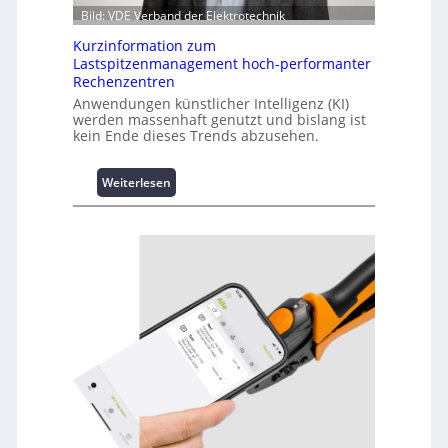
Bild: VDE Verband der Elektrotechnik
Kurzinformation zum
Lastspitzenmanagement hoch-performanter
Rechenzentren
Anwendungen künstlicher Intelligenz (KI)
werden massenhaft genutzt und bislang ist
kein Ende dieses Trends abzusehen.
:
Weiterlesen
K
u
r
z
i
n
f
o
r
m
a
t
i
o