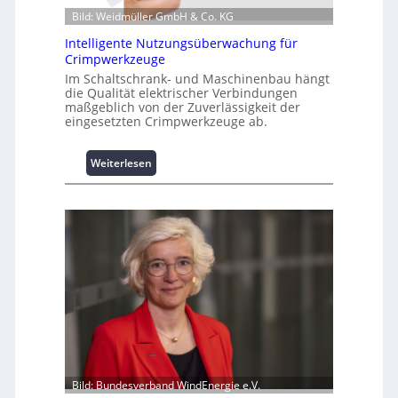
Bild: Weidmüller GmbH & Co. KG
n
z
Intelligente Nutzungsüberwachung für
u
Crimpwerkzeuge
m
Im Schaltschrank- und Maschinenbau hängt
L
die Qualität elektrischer Verbindungen
a
maßgeblich von der Zuverlässigkeit der
s
eingesetzten Crimpwerkzeuge ab.
t
s
:
Weiterlesen
p
I
i
n
t
t
z
e
e
l
n
l
m
i
a
g
n
e
a
n
g
t
e
e
m
N
Bild: Bundesverband WindEnergie e.V.
e