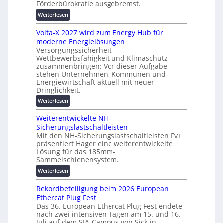
Förderbürokratie ausgebremst.
h
n
u
:
Weiterlesen
g
t
M
s
z
Volta-X 2027 wird zum Energy Hub für
a
l
u
moderne Energielösungen
s
ö
n
Versorgungssicherheit,
c
s
d
Wettbewerbsfähigkeit und Klimaschutz
h
u
zusammenbringen: Vor dieser Aufgabe
d
i
n
stehen Unternehmen, Kommunen und
i
n
g
Energiewirtschaft aktuell mit neuer
g
e
e
Dringlichkeit.
i
n
n
:
Weiterlesen
t
b
V
a
a
Weiterentwickelte NH-
o
l
u
Sicherungslastschaltleisten
l
e
:
Mit den NH-Sicherungslastschaltleisten Fv+
t
T
F
präsentiert Hager eine weiterentwickelte
a
r
o
Lösung für das 185mm-
-
a
r
Sammelschienensystem.
X
n
s
:
Weiterlesen
2
s
c
W
0
p
h
Rekordbeteiligung beim 2026 European
e
2
a
u
Ethercat Plug Fest
i
7
r
n
Das 36. European Ethercat Plug Fest endete
t
w
e
g
nach zwei intensiven Tagen am 15. und 16.
e
i
n
s
Juli auf dem SIA-Campus von Sick in…