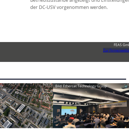
Betriebszustände angezeigt und Einstellunge
der DC-USV vorgenommen werden.
FEAS Gm
Zur Firmenwebs
AG
Bild: Ethercat Technology Group