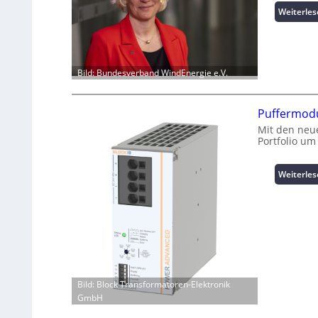
Weiterle
Bild: Bundesverband WindEnergie e.V.
Puffermodu
Mit den neue
Portfolio um
Weiterle
Bild: Block Transformatoren-Elektronik
GmbH