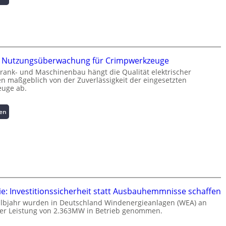
K
u
r
z
i
n
te Nutzungsüberwachung für Crimpwerkzeuge
f
rank- und Maschinenbau hängt die Qualität elektrischer
o
 maßgeblich von der Zuverlässigkeit der eingesetzten
r
uge ab.
m
a
:
sen
t
I
i
n
o
t
n
e
z
l
u
l
m
i
L
g
a
e: Investitionssicherheit statt Ausbauhemmnisse schaffen
e
s
albjahr wurden in Deutschland Windenergieanlagen (WEA) an
n
t
ner Leistung von 2.363MW in Betrieb genommen.
t
s