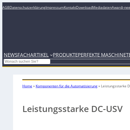
AGB
Datenschutzerklärung
Impressum
Kontakt
Download
Mediadaten
Award
i-ne
NEWS
FACHARTIKEL
PRODUKTE
PERFEKTE MASCHINE
T
Search
Home
»
Komponenten für die Automatisierung
»
Leistungsstarke 
Leistungsstarke DC-USV