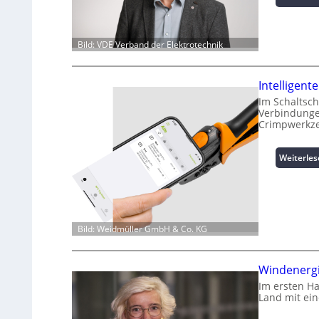
Bild: VDE Verband der Elektrotechnik
Intelligen
Im Schaltsch
Verbindungen
Crimpwerkze
Weiterle
Bild: Weidmüller GmbH & Co. KG
Windenergi
Im ersten H
Land mit ei