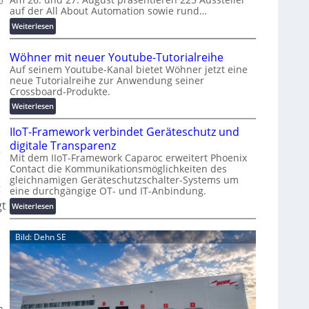
auf der All About Automation sowie rund…
n
d
:
Weiterlesen
e
A
r
A
Wöhner mit neuer Youtube-Tutorialreihe
K
A
Auf seinem Youtube-Kanal bietet Wöhner jetzt eine
o
Z
neue Tutorialreihe zur Anwendung seiner
s
ü
Crossboard-Produkte.
t
r
:
Weiterlesen
e
i
W
n
c
IIoT-Framework verbindet Geräteschutz und
ö
f
h
h
digitale Transparenz
a
:
r
n
Mit dem IIoT-Framework Caparoc erweitert Phoenix
l
T
Contact die Kommunikationsmöglichkeiten des
e
l
r
gleichnamigen Geräteschutzschalter-Systems um
r
e
t
e
eine durchgängige OT- und IT-Anbindung.
m
f
gt
i
:
Weiterlesen
f
t
I
p
n
I
Bild: Dehn SE
u
e
o
n
u
T
k
e
-
t
r
F
f
Y
r
ü
o
a