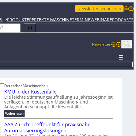
LinkedIn
YouTube
Newsletter abonnieren
EL
PRODUKTE
PERFEKTE MASCHINE
TERMINE
WEBINARE
PODCASTS
LinkedIn
YouTub
Newsletter
Deutscher Maschinenbau
KMU in der Kostenfalle
Die leichte Stimmungsaufhellung zu Jahresbeginn ist
verflogen. Im deutschen Maschinen- und
Anlagenbau schnappt die Kostenfalle…
:
Weiterlesen
K
AAA Zürich: Treffpunkt für praxisnahe
M
U
Automatisierungslösungen
i
Am 26. und 27. August präsentieren 225 Aussteller