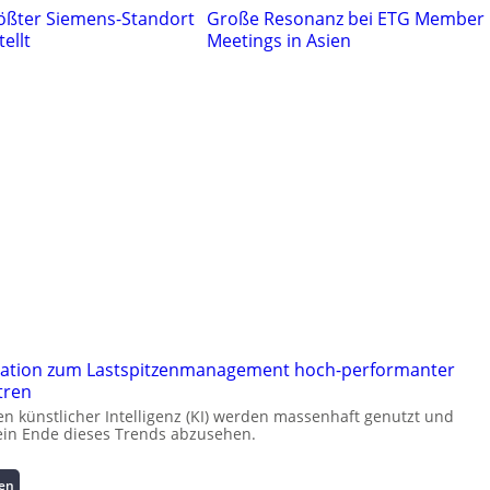
rößter Siemens-Standort
Große Resonanz bei ETG Member
tellt
Meetings in Asien
ation zum Lastspitzenmanagement hoch-performanter
tren
 künstlicher Intelligenz (KI) werden massenhaft genutzt und
kein Ende dieses Trends abzusehen.
:
sen