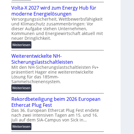
g
M
t
s
Volta-X 2027 wird zum Energy Hub für
a
z
l
s
moderne Energielösungen
u
ö
c
Versorgungssicherheit, Wettbewerbsfähigkeit
n
s
und Klimaschutz zusammenbringen: Vor
h
d
dieser Aufgabe stehen Unternehmen,
u
i
d
Kommunen und Energiewirtschaft aktuell mit
n
n
i
neuer Dringlichkeit.
g
e
g
:
e
Weiterlesen
n
i
V
n
b
t
Weiterentwickelte NH-
o
a
a
l
Sicherungslastschaltleisten
u
l
t
:
Mit den NH-Sicherungslastschaltleisten Fv+
e
präsentiert Hager eine weiterentwickelte
a
F
T
Lösung für das 185mm-
-
o
r
Sammelschienensystem.
X
r
a
2
:
Weiterlesen
s
n
0
W
c
s
Rekordbeteiligung beim 2026 European
2
e
h
p
7
i
Ethercat Plug Fest
u
a
w
t
n
Das 36. European Ethercat Plug Fest endete
r
i
nach zwei intensiven Tagen am 15. und 16.
e
g
e
Juli auf dem SIA-Campus von Sick in…
r
r
s
n
d
e
f
:
Weiterlesen
z
z
n
ö
R