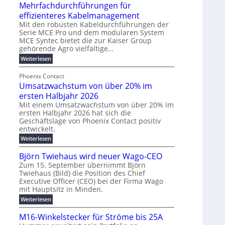
u
t
Mehrfachdurchführungen für
r
e
m
w
d
k
effizienteres Kabelmanagement
E
i
e
o
Mit den robusten Kabeldurchführungen der
n
c
r
Serie MCE Pro und dem modularen System
r
e
k
MCE Syntec bietet die zur Kaiser Group
u
d
gehörende Agro vielfältige…
r
e
n
b
g
l
:
g
Weiterlesen
e
M
y
t
b
t
e
Phoenix Contact
H
e
r
e
h
Umsatzwachstum von über 20% im
u
N
a
i
r
f
b
H
ersten Halbjahr 2026
u
l
a
f
-
c
Mit einem Umsatzwachstum von über 20% im
i
c
ersten Halbjahr 2026 hat sich die
ü
S
h
g
h
Geschäftslage von Phoenix Contact positiv
r
i
d
t
u
entwickelt.
u
m
c
m
n
r
:
Weiterlesen
o
h
e
g
c
U
d
e
h
b
h
m
Björn Twiehaus wird neuer Wago-CEO
f
e
r
r
e
s
ü
Zum 15. September übernimmt Björn
r
u
a
T
i
h
Twiehaus (Bild) die Position des Chief
t
n
n
e
m
r
Executive Officer (CEO) bei der Firma Wago
z
e
g
u
m
2
w
mit Hauptsitz in Minden.
n
E
s
p
a
0
:
g
Weiterlesen
c
n
l
o
2
B
e
h
e
a
u
6
j
n
M16-Winkelstecker für Ströme bis 25A
s
ö
f
r
s
n
E
t