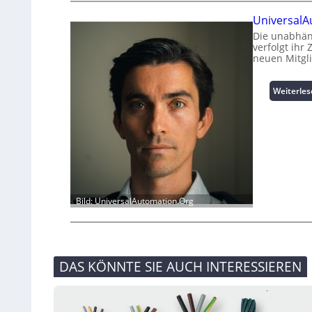
UniversalA
Die unabhän
verfolgt ihr
neuen Mitgl
Weiterle
Bild: UniversalAutomation.Org
DAS KÖNNTE SIE AUCH INTERESSIEREN