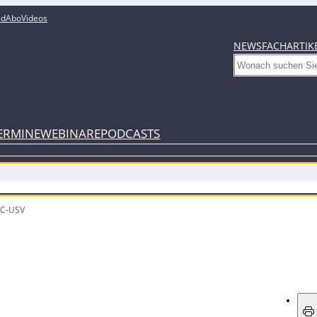
ed
Abo
Videos
NEWS
FACHARTIK
Search
ERMINE
WEBINARE
PODCASTS
DC-USV