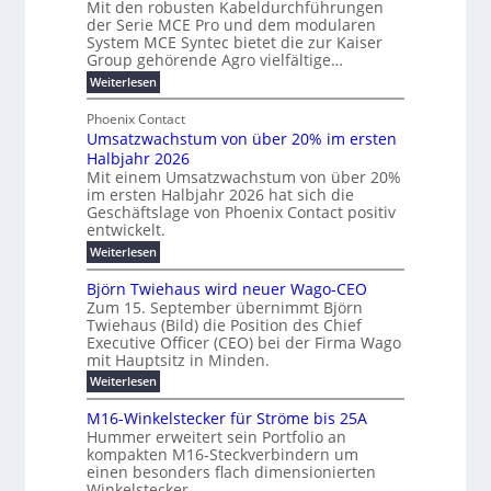
r
Mit den robusten Kabeldurchführungen
o
c
n
der Serie MCE Pro und dem modularen
u
r
k
e
System MCE Syntec bietet die zur Kaiser
n
d
e
r
Group gehörende Agro vielfältige…
g
b
l
g
:
Weiterlesen
b
e
t
y
M
r
t
e
e
H
Phoenix Contact
a
e
h
N
u
Umsatzwachstum von über 20% im ersten
r
u
i
H
b
Halbjahr 2026
f
c
l
-
a
f
Mit einem Umsatzwachstum von über 20%
h
i
c
S
im ersten Halbjahr 2026 hat sich die
ü
t
h
g
i
Geschäftslage von Phoenix Contact positiv
r
d
m
u
entwickelt.
c
m
u
e
n
h
r
:
Weiterlesen
o
h
g
c
U
e
d
h
r
m
b
Björn Twiehaus wird neuer Wago-CEO
r
e
f
s
T
e
Zum 15. September übernimmt Björn
u
ü
r
a
e
Twiehaus (Bild) die Position des Chief
i
h
n
t
n
m
Executive Officer (CEO) bei der Firma Wago
r
z
m
g
e
u
mit Hauptsitz in Minden.
w
p
2
s
E
n
a
o
:
Weiterlesen
0
l
g
c
n
B
u
2
e
h
a
e
j
M16-Winkelstecker für Ströme bis 25A
n
n
s
6
s
ö
r
f
t
Hummer erweitert sein Portfolio an
d
E
r
t
ü
g
u
kompakten M16-Steckverbindern um
n
w
u
r
s
m
i
einen besonders flach dimensionierten
T
e
e
v
r
c
Winkelstecker.
w
e