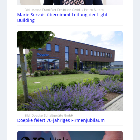
Bild: Messe Frankfurt Exhibition GmbH / Pietro Sutera
Marie Servais übernimmt Leitung der Light +
Building
Bild: Doepke Schaltgeräte GmbH
Doepke feiert 70-jähriges Firmenjubiläum