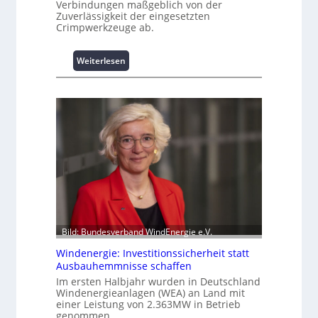
Verbindungen maßgeblich von der
a
Zuverlässigkeit der eingesetzten
s
Crimpwerkzeuge ab.
t
s
:
Weiterlesen
p
I
i
n
t
t
z
e
e
l
n
l
m
i
a
g
n
e
a
n
g
t
e
e
m
Bild: Bundesverband WindEnergie e.V.
N
e
u
n
Windenergie: Investitionssicherheit statt
t
t
Ausbauhemmnisse schaffen
z
h
Im ersten Halbjahr wurden in Deutschland
u
o
Windenergieanlagen (WEA) an Land mit
n
einer Leistung von 2.363MW in Betrieb
c
genommen.
g
h