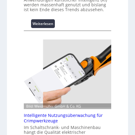
werden massenhaft genutzt und bislang
ist kein Ende dieses Trends abzusehen.
:
Weiterlesen
K
u
r
z
i
n
f
o
r
m
a
t
i
o
Bild: Weidmüller GmbH & Co. KG
n
Intelligente Nutzungsüberwachung für
z
Crimpwerkzeuge
u
m
Im Schaltschrank- und Maschinenbau
hängt die Qualität elektrischer
L