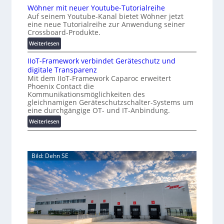
K
t
Wöhner mit neuer Youtube-Tutorialreihe
A
o
i
Auf seinem Youtube-Kanal bietet Wöhner jetzt
Z
s
o
eine neue Tutorialreihe zur Anwendung seiner
ü
t
n
Crossboard-Produkte.
r
e
.
:
Weiterlesen
i
n
O
W
c
f
r
IIoT-Framework verbindet Geräteschutz und
ö
h
a
g
digitale Transparenz
h
:
l
w
Mit dem IIoT-Framework Caparoc erweitert
n
T
l
Phoenix Contact die
ä
e
r
e
Kommunikationsmöglichkeiten des
c
r
e
gleichnamigen Geräteschutzschalter-Systems um
m
h
f
eine durchgängige OT- und IT-Anbindung.
i
s
f
:
Weiterlesen
t
t
p
I
n
u
w
I
e
n
e
o
u
k
i
Bild: Dehn SE
T
e
t
t
-
r
f
e
F
Y
ü
r
r
o
r
a
u
p
m
t
r
e
u
a
w
b