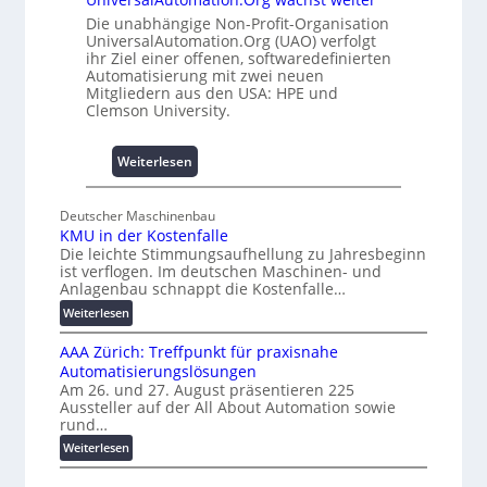
u
d
h
Die unabhängige Non-Profit-Organisation
4
UniversalAutomation.Org (UAO) verfolgt
e
0
ihr Ziel einer offenen, softwaredefinierten
m
A
Automatisierung mit zwei neuen
m
Mitgliedern aus den USA: HPE und
n
Clemson University.
i
s
:
Weiterlesen
s
U
e
n
s
Deutscher Maschinenbau
i
c
KMU in der Kostenfalle
v
h
Die leichte Stimmungsaufhellung zu Jahresbeginn
e
a
ist verflogen. Im deutschen Maschinen- und
r
Anlagenbau schnappt die Kostenfalle…
f
s
f
:
Weiterlesen
a
K
e
l
AAA Zürich: Treffpunkt für praxisnahe
M
n
A
Automatisierungslösungen
U
u
Am 26. und 27. August präsentieren 225
i
Aussteller auf der All About Automation sowie
t
n
rund…
o
d
:
Weiterlesen
e
m
A
r
a
A