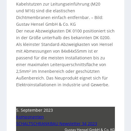
Kabelstutzen zur Leitungseinführung (M20
und M16) sind die elastischen
Dichtmembranen einfach entfernbar.
–
Bild:
Gustav Hensel GmbH & Co. KG
Der neue Abzweigkasten DK 0100 positioniert sich
in der Größe unterhalb des bekannten DK 0200.
Als kleinster Standard-Abzweigkasten von Hensel
mit Abmessungen von 84x84x55mm ist er
passend für die meisten Installationen bis zu
einer maximalen Leiterquerschnittsfläche von
2,5mm² im Innenbereich oder geschützten
Außenbereich. Das Neuprodukt eignet sich für
Elektroinstallationen in Industrie und Gewerbe.
5. September 2023
Komponenten
SCHALTSCHRANKBAU Newsletter 34 2023
Gustav Hensel GmbH & Co. KG