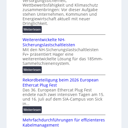
Versorgungssicherheit,
c
s
n
Wettbewerbsfähigkeit und Klimaschutz
h
u
d
zusammenbringen: Vor dieser Aufgabe
i
n
stehen Unternehmen, Kommunen und
d
n
g
Energiewirtschaft aktuell mit neuer
i
e
e
Dringlichkeit.
g
n
n
i
:
Weiterlesen
b
t
V
a
Weiterentwickelte NH-
a
o
u
Sicherungslastschaltleisten
l
l
:
Mit den NH-Sicherungslastschaltleisten
e
t
F
Fv+ präsentiert Hager eine
T
a
o
weiterentwickelte Lösung für das 185mm-
r
-
r
Sammelschienensystem.
a
X
s
:
Weiterlesen
n
2
c
W
s
0
h
Rekordbeteiligung beim 2026 European
e
p
2
u
Ethercat Plug Fest
i
a
7
n
Das 36. European Ethercat Plug Fest
t
r
w
g
endete nach zwei intensiven Tagen am 15.
e
e
i
s
und 16. Juli auf dem SIA-Campus von Sick
r
n
r
in…
f
e
z
d
ö
:
Weiterlesen
n
z
r
R
t
u
d
Mehrfachdurchführungen für effizienteres
e
w
m
e
Kabelmanagement
k
i
E