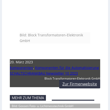
Bild: Block Transformatoren-Elektronik
GmbH
20. März 2023
Komponenten
,
Komponenten für die Automatisierung
SCHALTSCHRANKBAU Newsletter 10 2023
Block Transformatoren-Elektronik GmbH
Zur Firmenwebsite
MEHR ZUM THEMA
Bild: Gossen Foto- u. Lichtmesstechnik GmbH