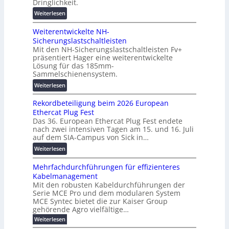
Dringlichkeit.
g
e
e
:
i
Weiterlesen
n
n
V
t
b
Weiterentwickelte NH-
o
a
a
Sicherungslastschaltleisten
l
l
u
Mit den NH-Sicherungslastschaltleisten Fv+
t
e
:
präsentiert Hager eine weiterentwickelte
a
T
F
Lösung für das 185mm-
-
r
o
Sammelschienensystem.
X
a
r
:
Weiterlesen
2
n
s
W
0
s
c
Rekordbeteiligung beim 2026 European
e
2
p
h
Ethercat Plug Fest
i
7
a
u
Das 36. European Ethercat Plug Fest endete
t
w
r
n
nach zwei intensiven Tagen am 15. und 16. Juli
e
i
e
g
auf dem SIA-Campus von Sick in…
r
r
n
s
:
Weiterlesen
e
d
z
f
R
n
z
ö
Mehrfachdurchführungen für effizienteres
e
t
u
r
Kabelmanagement
k
w
m
d
Mit den robusten Kabeldurchführungen der
o
i
E
e
Serie MCE Pro und dem modularen System
r
c
n
r
MCE Syntec bietet die zur Kaiser Group
d
k
e
gehörende Agro vielfältige…
u
b
e
r
n
:
Weiterlesen
e
l
g
M
g