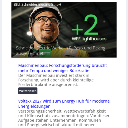
e
u
a
Bild: Schneider Electric GmbH
r
t
h
b
o
e
i
r
A
n
i
u
d
a
t
e
l
o
t
r
m
G
e
a
Schneider-Electric-Werke in El Paso und Peking
e
i
t
ausgezeichnet
r
h
i
ä
e
s
t
Maschinenbau: Forschungsförderung braucht
i
e
mehr Tempo und weniger Bürokratie
e
s
Der Maschinenbau investiert stark in
r
c
Forschung, wird aber durch kleinteilige
u
h
Förderbürokratie ausgebremst.
n
u
:
Weiterlesen
g
t
M
s
z
Volta-X 2027 wird zum Energy Hub für moderne
a
l
u
Energielösungen
s
ö
n
Versorgungssicherheit, Wettbewerbsfähigkeit
c
s
d
und Klimaschutz zusammenbringen: Vor dieser
h
u
Aufgabe stehen Unternehmen, Kommunen
d
i
n
und Energiewirtschaft aktuell mit neuer
i
n
g