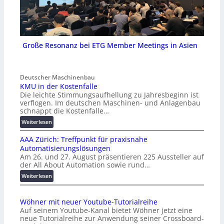
Große Resonanz bei ETG Member Meetings in Asien
Deutscher Maschinenbau
KMU in der Kostenfalle
Die leichte Stimmungsaufhellung zu Jahresbeginn ist
verflogen. Im deutschen Maschinen- und Anlagenbau
schnappt die Kostenfalle…
:
Weiterlesen
K
AAA Zürich: Treffpunkt für praxisnahe
M
Automatisierungslösungen
U
Am 26. und 27. August präsentieren 225 Aussteller auf
i
der All About Automation sowie rund…
n
d
:
Weiterlesen
e
A
r
A
Wöhner mit neuer Youtube-Tutorialreihe
K
A
Auf seinem Youtube-Kanal bietet Wöhner jetzt eine
o
Z
neue Tutorialreihe zur Anwendung seiner Crossboard-
s
ü