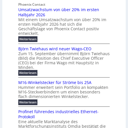
t
t
e
y
b
Phoenix Contact
e
h
e
H
Umsatzwachstum von über 20% im ersten
r
r
i
N
u
Halbjahr 2026
f
a
l
H
b
a
Mit einem Umsatzwachstum von über 20% im
u
i
-
c
f
ersten Halbjahr 2026 hat sich die
c
h
g
S
Geschäftslage von Phoenix Contact positiv
ü
h
d
u
i
entwickelt.
r
u
t
n
c
r
m
:
Weiterlesen
m
g
c
h
U
o
e
h
m
b
e
Björn Twiehaus wird neuer Wago-CEO
d
f
h
s
e
Zum 15. September übernimmt Björn Twiehaus
r
e
ü
a
r
(Bild) die Position des Chief Executive Officer
i
u
h
t
r
T
(CEO) bei der Firma Wago mit Hauptsitz in
r
z
m
n
n
e
u
Minden.
w
2
g
e
n
a
m
:
Weiterlesen
0
s
g
E
c
p
B
2
e
l
h
n
j
o
M16-Winkelstecker für Ströme bis 25A
n
s
6
a
ö
e
f
u
t
Hummer erweitert sein Portfolio an kompakten
E
r
s
r
ü
u
M16-Steckverbindern um einen besonders
n
n
u
t
r
m
g
flach dimensionierten Winkelstecker.
T
d
e
v
r
s
i
w
:
w
Weiterlesen
ff
o
o
c
i
e
M
i
n
e
e
p
h
1
z
l
ü
Profinet führendes industrielles Ethernet-
n
h
6
e
i
a
b
ö
Protokoll
a
i
-
e
e
a
l
u
s
Eine aktuelle Marktanalyse des
W
n
g
r
n
s
t
Marktforschungsinstituts Omdia bestätigt die
i
u
t
2
e