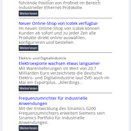
w
E
n
l
führende Position von Profinet im Bereich
e
0
n
i
r
k
r
%
t
industrieller Ethernet-Protokolle.
e
g
r
e
B
e
i
h
i
d
:
Weiterlesen
e
l
s
m
ü
n
P
e
s
s
K
n
e
r
e
r
t
Neuer Online-Shop von Icotek verfügbar
r
a
t
r
u
o
o
e
b
s
Im neuen Online-Shop von Icotek können
c
e
e
f
c
e
k
t
Kunden ab sofort und zu jeder Zeit alle
a
r
i
n
k
l
e
r
Produkte direkt online auswählen,
W
n
t
e
m
n
a
konfigurieren und bestellen.
a
e
r
a
H
P
g
t
f
t
n
:
a
Weiterlesen
l
o
f
ü
a
N
l
i
-
ü
u
r
g
e
b
e
Elektro- und Digitalindustrie
C
h
S
g
e
u
j
E
r
Elektroexporte wachsen etwas langsamer
t
m
e
a
F
O
e
r
Mit Warenlieferungen im Wert von 20,7
e
r
h
e
n
ö
n
O
r
Milliarden Euro verzeichnete die deutsche
d
s
m
t
n
2
Elektro- und Digitalindustrie laut ZVEI auch im
e
e
l
0
t
Mai ein Exportplus. „Allerdings…
s
b
i
2
i
i
:
Weiterlesen
n
6
n
s
E
e
d
2
l
-
Frequenzumrichter für industrielle
u
5
e
S
Anwendungen
s
A
k
h
t
Mit der Entwicklung des Sinamics G200
t
o
r
Frequenzumrichters erweitert Siemens sein
r
p
i
o
Sinamics Portfolio für industrielle
v
e
e
o
Anwendungen.
l
x
n
l
:
Weiterlesen
p
I