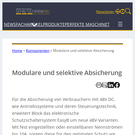
LinkedIn
YouTu
Newsletter
NEWS
FACHARTIKEL
PRODUKTE
PERFEKTE MASCHINE
TERMINE
WEB
Home
»
Komponenten
»
Modulare und selektive Absicherung
Modulare und selektive Absicherung
Für die Absicherung von Verbrauchern mit 48V DC,
wie Antriebssysteme und deren Steuerungstechnik,
erweitert Block das elektronische
Schutzschaltersystem EasyB um neue 48V-Varianten.
Mit fest eingestellten oder einstellbaren Nennströmen
bis 10A, sorgen diese für den optimalen Schutz vor