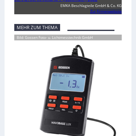
EMKA Beschlagteile GmbH & Co. KG
Zur Firmenwebsite
MEHR ZUM THEMA
Bild: Gossen Foto- u. Lichtmesstechnik GmbH