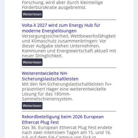
s
Forschung, wird aber durch kleinteilige
r
c
Förderbürokratie ausgebremst.
u
h
n
:
Weiterlesen
u
g
M
t
Volta-X 2027 wird zum Energy Hub für
s
a
z
moderne Energielösungen
l
s
u
Versorgungssicherheit, Wettbewerbsfähigkeit
ö
c
n
und Klimaschutz zusammenbringen: Vor
s
h
d
dieser Aufgabe stehen Unternehmen,
u
i
Kommunen und Energiewirtschaft aktuell mit
d
n
n
neuer Dringlichkeit.
i
g
e
g
:
Weiterlesen
e
n
i
V
n
b
t
Weiterentwickelte NH-
o
a
a
Sicherungslastschaltleisten
l
u
l
Mit den NH-Sicherungslastschaltleisten Fv+
t
:
präsentiert Hager eine weiterentwickelte
e
a
F
Lösung für das 185mm-
T
-
o
Sammelschienensystem.
r
X
r
:
Weiterlesen
a
2
s
W
n
0
c
Rekordbeteiligung beim 2026 European
e
s
2
h
Ethercat Plug Fest
i
p
7
u
Das 36. European Ethercat Plug Fest endete
t
a
w
n
nach zwei intensiven Tagen am 15. und 16.
e
r
i
g
Juli auf dem SIA-Campus von Sick in…