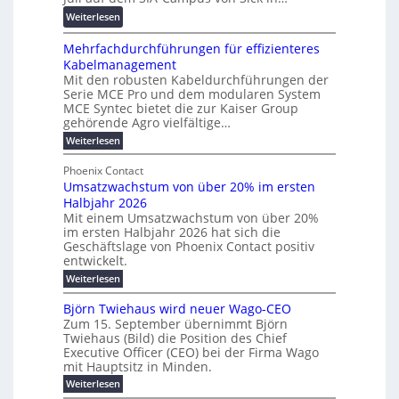
r
e
r
s
:
Weiterlesen
e
n
d
f
R
n
z
z
ö
Mehrfachdurchführungen für effizienteres
e
t
u
r
Kabelmanagement
k
w
m
d
Mit den robusten Kabeldurchführungen der
o
i
E
e
Serie MCE Pro und dem modularen System
r
c
n
r
MCE Syntec bietet die zur Kaiser Group
d
k
e
gehörende Agro vielfältige…
u
b
e
r
n
:
Weiterlesen
e
l
g
M
g
t
t
e
y
b
Phoenix Contact
e
h
e
H
Umsatzwachstum von über 20% im ersten
r
r
i
N
u
Halbjahr 2026
f
a
l
H
b
a
Mit einem Umsatzwachstum von über 20%
u
i
-
c
f
im ersten Halbjahr 2026 hat sich die
c
h
g
S
Geschäftslage von Phoenix Contact positiv
ü
h
d
u
i
entwickelt.
r
u
t
n
c
r
m
:
Weiterlesen
m
g
c
h
U
o
e
h
m
b
e
Björn Twiehaus wird neuer Wago-CEO
d
f
h
s
e
Zum 15. September übernimmt Björn
r
e
ü
a
r
Twiehaus (Bild) die Position des Chief
i
u
h
t
r
T
Executive Officer (CEO) bei der Firma Wago
r
z
m
n
n
e
u
mit Hauptsitz in Minden.
w
2
g
e
n
a
m
:
Weiterlesen
0
s
g
E
c
p
B