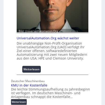
e
t
m
A
i
u
t
s
2
b
0
a
u
u
Bild: UniversalAutomation.Org
n
h
d
UniversalAutomation.Org wächst weiter
e
4
Die unabhängige Non-Profit-Organisation
m
0
UniversalAutomation.Org (UAO) verfolgt ihr
m
A
Ziel einer offenen, softwaredefinierten
n
Automatisierung mit zwei neuen Mitgliedern
i
aus den USA: HPE und Clemson University.
s
s
:
Weiterlesen
e
U
s
n
c
Deutscher Maschinenbau
i
h
KMU in der Kostenfalle
v
a
Die leichte Stimmungsaufhellung zu Jahresbeginn
e
ist verflogen. Im deutschen Maschinen- und
f
r
Anlagenbau schnappt die Kostenfalle…
f
s
:
e
Weiterlesen
a