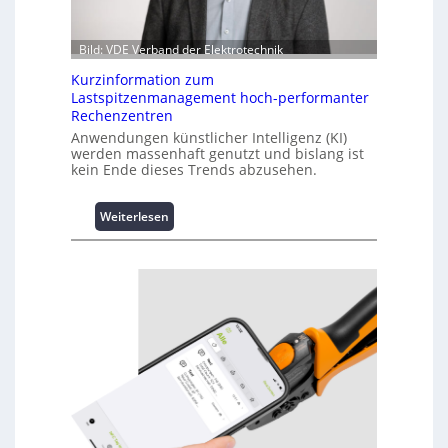
Bild: VDE Verband der Elektrotechnik
Kurzinformation zum
Lastspitzenmanagement hoch-performanter
Rechenzentren
Anwendungen künstlicher Intelligenz (KI)
werden massenhaft genutzt und bislang ist
kein Ende dieses Trends abzusehen.
:
Weiterlesen
K
u
r
z
i
n
f
o
r
m
a
t