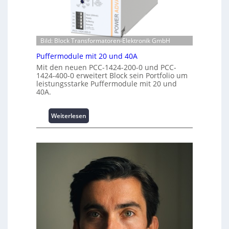
r
v
h
i
e
e
m
s
n
p
t
z
Bild: Block Transformatoren-Elektronik GmbH
w
i
e
e
t
n
Puffermodule mit 20 und 40A
r
i
t
Mit den neuen PCC-1424-200-0 und PCC-
k
o
r
1424-400-0 erweitert Block sein Portfolio um
z
n
leistungsstarke Puffermodule mit 20 und
e
e
40A.
s
n
u
s
g
i
:
Weiterlesen
e
c
P
h
u
e
f
r
f
h
e
e
r
i
m
t
o
s
d
t
u
a
l
t