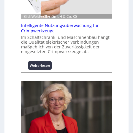
i
o
n
Bild: Weidmüller GmbH & Co. KG
z
Intelligente Nutzungsüberwachung für
u
Crimpwerkzeuge
m
Im Schaltschrank- und Maschinenbau hängt
L
die Qualität elektrischer Verbindungen
a
maßgeblich von der Zuverlässigkeit der
s
eingesetzten Crimpwerkzeuge ab.
t
s
:
Weiterlesen
p
I
i
n
t
t
z
e
e
l
n
l
m
i
a
g
n
e
a
n
g
t
e
e