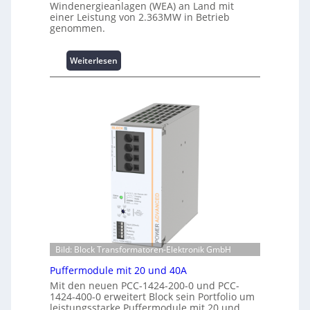
e
Windenergieanlagen (WEA) an Land mit
t
m
einer Leistung von 2.363MW in Betrieb
z
e
genommen.
u
n
n
t
g
:
Weiterlesen
h
s
W
o
ü
i
c
b
n
h
e
d
-
r
e
p
w
n
e
a
e
r
c
r
f
h
g
o
u
i
r
n
e
m
g
:
a
f
I
n
ü
n
Bild: Block Transformatoren-Elektronik GmbH
t
r
v
e
C
Puffermodule mit 20 und 40A
e
r
r
s
Mit den neuen PCC-1424-200-0 und PCC-
R
i
1424-400-0 erweitert Block sein Portfolio um
t
e
leistungsstarke Puffermodule mit 20 und
m
i