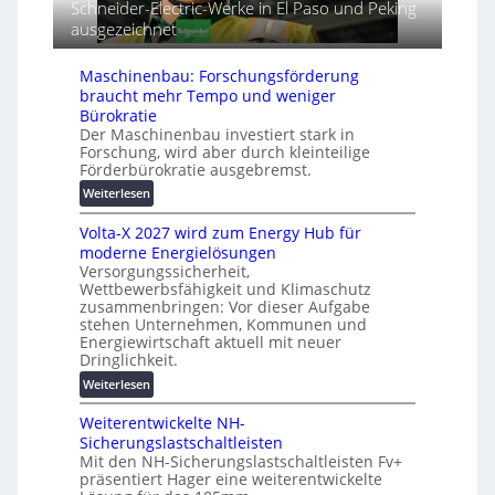
i
Schneider-Electric-Werke in El Paso und Peking
r
A
n
ausgezeichnet
i
u
d
a
t
e
l
o
Maschinenbau: Forschungsförderung
t
r
m
braucht mehr Tempo und weniger
G
e
a
Bürokratie
e
i
t
Der Maschinenbau investiert stark in
r
h
Forschung, wird aber durch kleinteilige
i
ä
e
Förderbürokratie ausgebremst.
s
t
i
:
Weiterlesen
e
e
M
s
r
Volta-X 2027 wird zum Energy Hub für
a
c
u
moderne Energielösungen
s
h
n
Versorgungssicherheit,
c
u
Wettbewerbsfähigkeit und Klimaschutz
g
h
t
zusammenbringen: Vor dieser Aufgabe
s
i
z
stehen Unternehmen, Kommunen und
l
n
Energiewirtschaft aktuell mit neuer
u
ö
e
Dringlichkeit.
n
s
n
d
:
Weiterlesen
u
b
d
V
n
a
i
Weiterentwickelte NH-
o
g
u
g
Sicherungslastschaltleisten
l
e
:
Mit den NH-Sicherungslastschaltleisten Fv+
i
t
n
F
präsentiert Hager eine weiterentwickelte
t
a
o