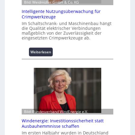
Bild: Weidmüller GmbH & Co. KG
t
i
Intelligente Nutzungsüberwachung für
o
Crimpwerkzeuge
n
Im Schaltschrank- und Maschinenbau hängt
z
die Qualität elektrischer Verbindungen
u
maßgeblich von der Zuverlässigkeit der
eingesetzten Crimpwerkzeuge ab.
m
L
a
:
Weiterlesen
s
I
t
n
s
t
p
e
i
l
t
l
z
i
e
g
n
e
m
n
Bild: Bundesverband WindEnergie e.V.
a
t
n
Windenergie: Investitionssicherheit statt
e
a
Ausbauhemmnisse schaffen
N
g
u
Im ersten Halbjahr wurden in Deutschland