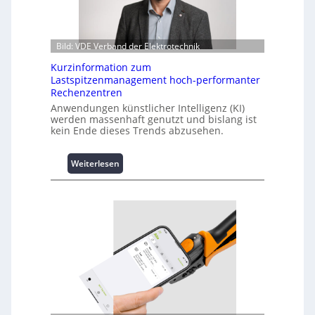
Bild: VDE Verband der Elektrotechnik
Kurzinformation zum
Lastspitzenmanagement hoch-performanter
Rechenzentren
Anwendungen künstlicher Intelligenz (KI)
werden massenhaft genutzt und bislang ist
kein Ende dieses Trends abzusehen.
:
Weiterlesen
K
u
r
z
i
n
f
o
r
m
a