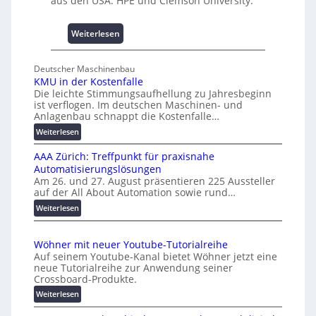
aus den USA: HPE und Clemson University.
b
4
a
0
u
:
Weiterlesen
A
h
U
e
n
Deutscher Maschinenbau
m
i
KMU in der Kostenfalle
m
v
Die leichte Stimmungsaufhellung zu Jahresbeginn
n
e
ist verflogen. Im deutschen Maschinen- und
i
r
Anlagenbau schnappt die Kostenfalle…
s
s
:
Weiterlesen
s
a
K
e
l
AAA Zürich: Treffpunkt für praxisnahe
M
s
A
Automatisierungslösungen
U
c
u
Am 26. und 27. August präsentieren 225 Aussteller
i
auf der All About Automation sowie rund…
h
t
n
a
o
d
:
Weiterlesen
f
e
A
m
r
A
f
a
Wöhner mit neuer Youtube-Tutorialreihe
K
A
e
t
Auf seinem Youtube-Kanal bietet Wöhner jetzt eine
o
Z
n
i
neue Tutorialreihe zur Anwendung seiner
s
ü
o
Crossboard-Produkte.
t
r
n
:
Weiterlesen
e
i
.
W
n
c
O