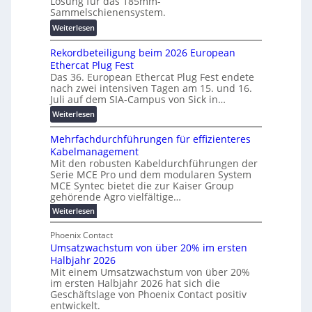
Lösung für das 185mm-
a
-
r
Sammelschienensystem.
l
X
s
:
Weiterlesen
e
2
c
W
T
0
h
Rekordbeteiligung beim 2026 European
e
r
2
u
Ethercat Plug Fest
i
a
7
n
Das 36. European Ethercat Plug Fest endete
t
n
w
g
nach zwei intensiven Tagen am 15. und 16.
e
s
i
s
Juli auf dem SIA-Campus von Sick in…
r
p
r
f
:
Weiterlesen
e
a
d
ö
R
n
r
z
r
Mehrfachdurchführungen für effizienteres
e
t
e
u
d
Kabelmanagement
k
w
n
m
e
Mit den robusten Kabeldurchführungen der
o
i
z
E
r
Serie MCE Pro und dem modularen System
r
c
n
MCE Syntec bietet die zur Kaiser Group
u
d
k
e
gehörende Agro vielfältige…
n
b
e
r
:
g
Weiterlesen
e
l
g
M
b
t
t
e
y
Phoenix Contact
r
e
h
e
H
Umsatzwachstum von über 20% im ersten
a
r
i
N
u
Halbjahr 2026
f
u
l
H
b
a
Mit einem Umsatzwachstum von über 20%
c
i
-
c
f
im ersten Halbjahr 2026 hat sich die
h
h
g
S
Geschäftslage von Phoenix Contact positiv
ü
d
t
u
i
entwickelt.
r
u
m