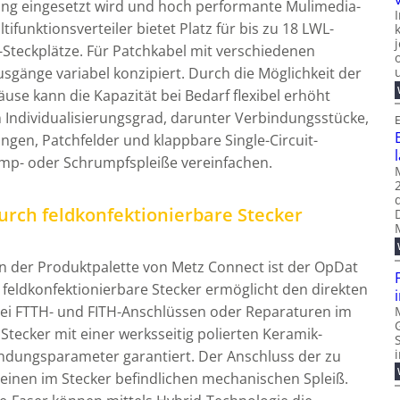
ung eingesetzt wird und hoch performante Mulimedia-
funktionsverteiler bietet Platz für bis zu 18 LWL-
Steckplätze. Für Patchkabel mit verschiedenen
gänge variabel konzipiert. Durch die Möglichkeit der
e kann die Kapazität bei Bedarf flexibel erhöht
 Individualisierungsgrad, darunter Verbindungsstücke,
E
gen, Patchfelder und klappbare Single-Circuit-
imp- oder Schrumpfspleiße vereinfachen.
urch feldkonfektionierbare Stecker
 in der Produktpalette von Metz Connect ist der OpDat
 feldkonfektionierbare Stecker ermöglicht den direkten
 bei FTTH- und FITH-Anschlüssen oder Reparaturen im
 Stecker mit einer werksseitig polierten Keramik-
bindungsparameter garantiert. Der Anschluss der zu
 einen im Stecker befindlichen mechanischen Spleiß.