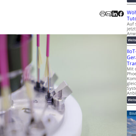
Wöh
Tut
Auf 
jetz
Anw
Weit
IIo
Ger
Tra
Mit 
Phoe
Kom
glei
Syst
Anb
Weit
Bil