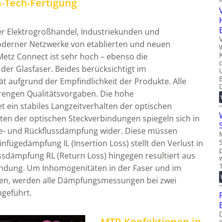
h-Tech-Fertigung
der Elektrogroßhandel, Industriekunden und
moderner Netzwerke von etablierten und neuen
Metz Connect ist sehr hoch – ebenso die
er Glasfaser. Beides berücksichtigt im
t aufgrund der Empfindlichkeit der Produkte. Alle
trengen Qualitätsvorgaben. Die hohe
t ein stabiles Langzeitverhalten der optischen
äten der optischen Steckverbindungen spiegeln sich in
e- und Rückflussdämpfung wider. Diese müssen
infügedämpfung IL (Insertion Loss) stellt den Verlust in
ussdämpfung RL (Return Loss) hingegen resultiert aus
indung. Um Inhomogenitäten in der Faser und im
nnen, werden alle Dämpfungsmessungen bei zwei
geführt.
MTP-Konfektionen in