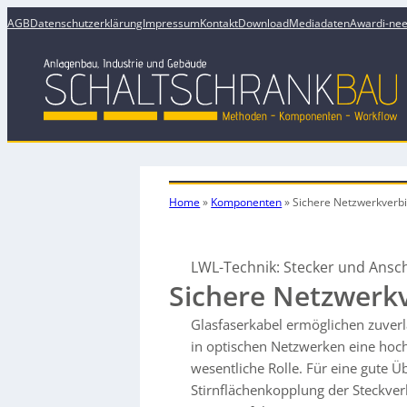
AGB
Datenschutzerklärung
Impressum
Kontakt
Download
Mediadaten
Award
i-ne
Home
»
Komponenten
»
Sichere Netzwerkverb
LWL-Technik: Stecker und Ansc
Sichere Netzwerk
Glasfaserkabel ermöglichen zuverl
in optischen Netzwerken eine hoch
wesentliche Rolle. Für eine gute 
Stirnflächenkopplung der Steckver