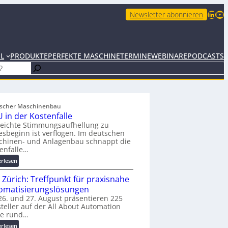
LinkedIn
YouTube
Newsletter abonnieren
EL
PRODUKTE
PERFEKTE MASCHINE
TERMINE
WEBINARE
PODCASTS
scher Maschinenbau
 in der Kostenfalle
leichte Stimmungsaufhellung zu
esbeginn ist verflogen. Im deutschen
chinen- und Anlagenbau schnappt die
enfalle…
:
erlesen
K
 Zürich: Treffpunkt für praxisnahe
M
U
omatisierungslösungen
i
6. und 27. August präsentieren 225
teller auf der All About Automation
n
ie rund…
d
e
:
erlesen