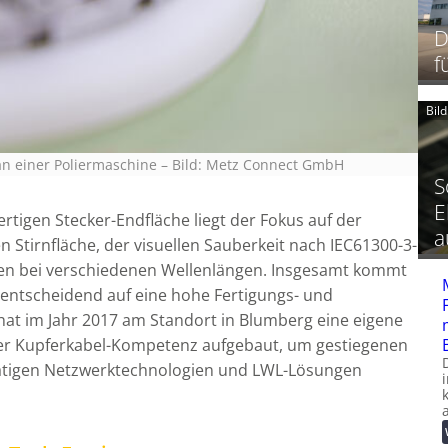
D
f
Bil
 an einer Poliermaschine
–
Bild: Metz Connect GmbH
S
E
ertigen Stecker-Endfläche liegt der Fokus auf der
a
 Stirnfläche, der visuellen Sauberkeit nach IEC61300-3-
ngen bei verschiedenen Wellenlängen. Insgesamt kommt
 entscheidend auf eine hohe Fertigungs- und
hat im Jahr 2017 am Standort in Blumberg eine eigene
er Kupferkabel-Kompetenz aufgebaut, um gestiegenen
atigen Netzwerktechnologien und LWL-Lösungen