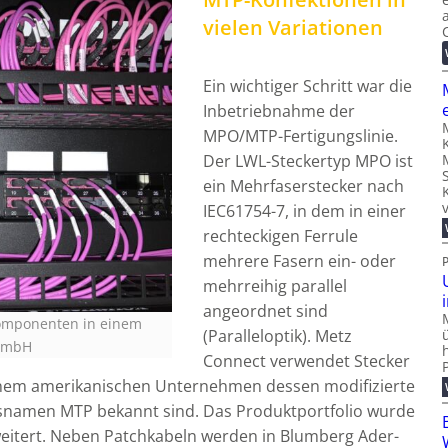
vielen Variationen
Ein wichtiger Schritt war die
Inbetriebnahme der
MPO/MTP-Fertigungslinie.
Der LWL-Steckertyp MPO ist
ein Mehrfaserstecker nach
IEC61754-7, in dem in einer
rechteckigen Ferrule
mehrere Fasern ein- oder
mehrreihig parallel
angeordnet sind
Komponenten in einem
(Paralleloptik). Metz
 GmbH
Connect verwendet Stecker
nem amerikanischen Unternehmen dessen modifizierte
namen MTP bekannt sind. Das Produktportfolio wurde
rweitert. Neben Patchkabeln werden in Blumberg Ader-