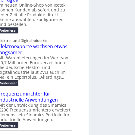
e
e
j
o
e
i
Im neuen Online-Shop von Icotek
m
s
a
-
r
n
e
können Kunden ab sofort und zu
h
t
C
f
e
n
jeder Zeit alle Produkte direkt
r
E
ü
t
t
online auswählen, konfigurieren
2
O
r
f
0
und bestellen.
S
ü
2
t
h
:
Weiterlesen
6
r
r
N
ö
e
e
lektro- und Digitalindustrie
m
n
u
e
Elektroexporte wachsen etwas
d
e
b
e
r
langsamer
i
s
O
Mit Warenlieferungen im Wert von
s
i
n
20,7 Milliarden Euro verzeichnete
2
n
l
5
die deutsche Elektro- und
d
i
A
u
Digitalindustrie laut ZVEI auch im
n
s
e
Mai ein Exportplus. „Allerdings…
t
-
:
Weiterlesen
r
S
E
i
h
l
e
Frequenzumrichter für
o
e
l
p
industrielle Anwendungen
k
l
v
t
Mit der Entwicklung des Sinamics
e
o
r
G200 Frequenzumrichters erweitert
s
n
o
E
Siemens sein Sinamics Portfolio für
I
e
t
c
industrielle Anwendungen.
x
h
o
p
:
Weiterlesen
e
t
o
F
r
e
r
r
n