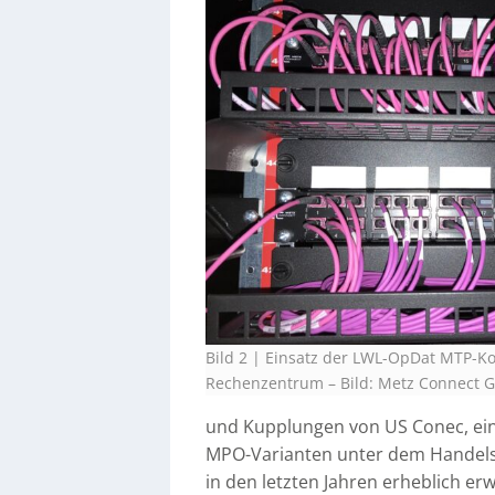
Bild 2 | Einsatz der LWL-OpDat MTP-
Rechenzentrum
–
Bild: Metz Connect
und Kupplungen von US Conec, ei
MPO-Varianten unter dem Handels
in den letzten Jahren erheblich e