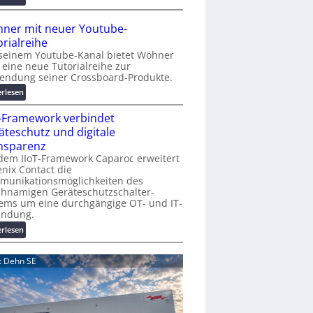
r
A
K
A
ner mit neuer Youtube-
o
A
orialreihe
s
Z
seinem Youtube-Kanal bietet Wöhner
t
ü
t eine neue Tutorialreihe zur
e
r
endung seiner Crossboard-Produkte.
n
i
:
erlesen
f
c
W
a
h
T-Framework verbindet
ö
l
:
h
äteschutz und digitale
l
T
n
nsparenz
e
r
e
dem IIoT-Framework Caparoc erweitert
e
r
nix Contact die
f
munikationsmöglichkeiten des
m
f
chnamigen Geräteschutzschalter-
i
p
ems um eine durchgängige OT- und IT-
t
u
indung.
n
n
:
erlesen
e
k
I
u
t
I
e
d: Dehn SE
f
o
r
ü
T
Y
r
-
o
p
F
u
r