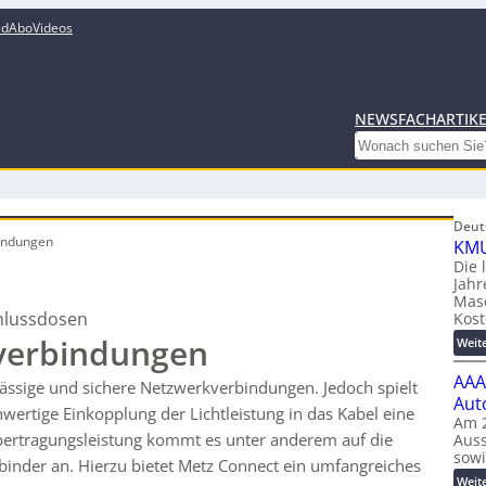
ed
Abo
Videos
NEWS
FACHARTIK
Search
Deut
indungen
KMU
Die 
Jahr
Mas
hlussdosen
Kost
verbindungen
Weit
AAA
ässige und sichere Netzwerkverbindungen. Jedoch spielt
Aut
wertige Einkopplung der Lichtleistung in das Kabel eine
Am 2
Übertragungsleistung kommt es unter anderem auf die
Auss
sow
binder an. Hierzu bietet Metz Connect ein umfangreiches
Weit