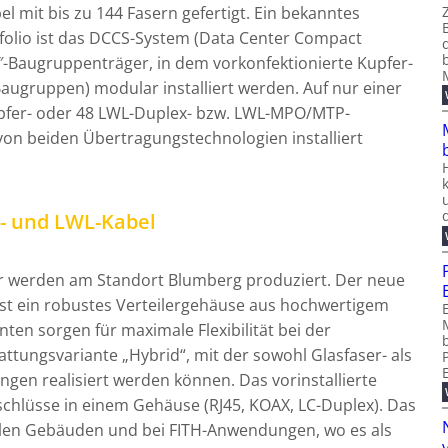
 mit bis zu 144 Fasern gefertigt. Ein bekanntes
folio ist das DCCS-System (Data Center Compact
9″-Baugruppenträger, in dem vorkonfektionierte Kupfer-
ugruppen) modular installiert werden. Auf nur einer
pfer- oder 48 LWL-Duplex- bzw. LWL-MPO/MTP-
on beiden Übertragungstechnologien installiert
- und LWL-Kabel
r werden am Standort Blumberg produziert. Der neue
ist ein robustes Verteilergehäuse aus hochwertigem
nten sorgen für maximale Flexibilität bei der
attungsvariante „Hybrid“, mit der sowohl Glasfaser- als
en realisiert werden können. Das vorinstallierte
schlüsse in einem Gehäuse (RJ45, KOAX, LC-Duplex). Das
iellen Gebäuden und bei FITH-Anwendungen, wo es als