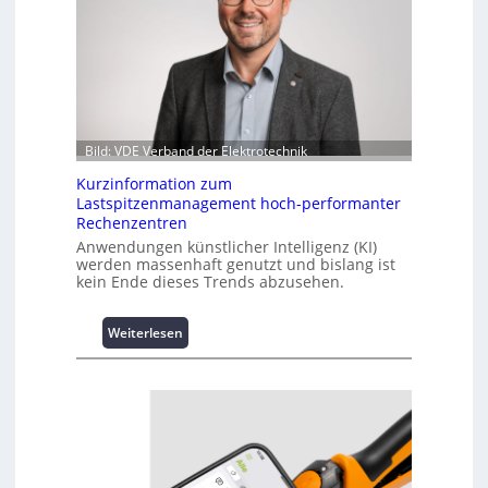
Bild: VDE Verband der Elektrotechnik
Kurzinformation zum
Lastspitzenmanagement hoch-performanter
Rechenzentren
Anwendungen künstlicher Intelligenz (KI)
werden massenhaft genutzt und bislang ist
kein Ende dieses Trends abzusehen.
:
Weiterlesen
K
u
r
z
i
n
f