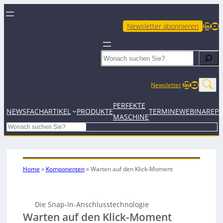
LinkedIn
YouTube
Newsletter abonnieren
Search
LinkedIn
YouTub
Newsletter
PERFEKTE
NEWS
FACHARTIKEL
PRODUKTE
TERMINE
WEBINARE
P
MASCHINE
Search
Home
»
Komponenten
»
Warten auf den Klick-Moment
Die Snap-In-Anschlusstechnologie
Warten auf den Klick-Moment