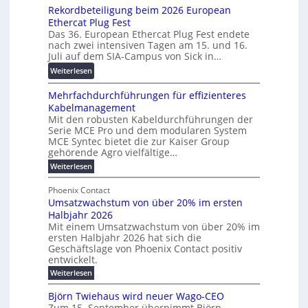
c
s
Rekordbeteiligung beim 2026 European
e
2
h
p
Ethercat Plug Fest
i
7
u
Das 36. European Ethercat Plug Fest endete
a
t
w
n
nach zwei intensiven Tagen am 15. und 16.
r
e
i
g
Juli auf dem SIA-Campus von Sick in…
e
r
r
s
n
:
Weiterlesen
e
d
f
z
R
n
z
ö
Mehrfachdurchführungen für effizienteres
e
t
u
r
Kabelmanagement
k
w
m
d
Mit den robusten Kabeldurchführungen der
o
i
E
e
Serie MCE Pro und dem modularen System
r
c
n
r
MCE Syntec bietet die zur Kaiser Group
d
k
e
gehörende Agro vielfältige…
u
b
e
r
n
:
Weiterlesen
e
l
g
M
g
t
t
e
y
b
Phoenix Contact
e
h
e
H
Umsatzwachstum von über 20% im ersten
r
r
i
N
u
Halbjahr 2026
f
a
l
H
b
a
Mit einem Umsatzwachstum von über 20% im
u
i
-
c
f
ersten Halbjahr 2026 hat sich die
c
h
g
S
Geschäftslage von Phoenix Contact positiv
ü
h
d
u
i
entwickelt.
r
u
t
n
c
r
m
:
Weiterlesen
m
g
c
h
U
o
e
h
m
b
e
Björn Twiehaus wird neuer Wago-CEO
d
f
h
s
e
Zum 15. September übernimmt Björn
r