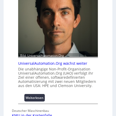
o
t
d
s
u
t
l
a
e
t
m
t
i
A
t
u
2
s
0
b
u
a
Bild: UniversalAutomation.Org
n
u
d
h
UniversalAutomation.Org wächst weiter
4
e
Die unabhängige Non-Profit-Organisation
0
m
UniversalAutomation.Org (UAO) verfolgt ihr
A
Ziel einer offenen, softwaredefinierten
m
Automatisierung mit zwei neuen Mitgliedern
n
aus den USA: HPE und Clemson University.
i
s
s
:
Weiterlesen
e
U
s
n
Deutscher Maschinenbau
c
i
KMU in der Kostenfalle