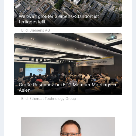
Weltweit größter Siemens-Standort ist
fertiggestellt
Bild: Siemens AG
Große Resonanz bei ETG Member Meetings in
Asien
Bild: Ethercat Technology Group