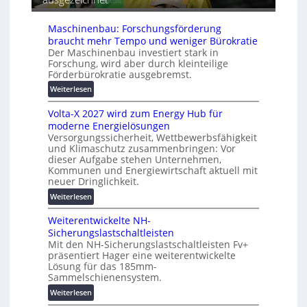
r
h
i
ä
e
s
Maschinenbau: Forschungsförderung
t
i
braucht mehr Tempo und weniger Bürokratie
e
e
Der Maschinenbau investiert stark in
s
r
Forschung, wird aber durch kleinteilige
c
Förderbürokratie ausgebremst.
u
h
n
:
Weiterlesen
u
g
M
t
s
Volta-X 2027 wird zum Energy Hub für
a
z
l
moderne Energielösungen
s
u
ö
Versorgungssicherheit, Wettbewerbsfähigkeit
c
n
und Klimaschutz zusammenbringen: Vor
s
h
d
dieser Aufgabe stehen Unternehmen,
u
i
d
Kommunen und Energiewirtschaft aktuell mit
n
n
i
neuer Dringlichkeit.
g
e
g
:
Weiterlesen
e
n
i
V
n
b
t
Weiterentwickelte NH-
o
a
a
Sicherungslastschaltleisten
l
u
l
Mit den NH-Sicherungslastschaltleisten Fv+
t
:
e
präsentiert Hager eine weiterentwickelte
a
F
Lösung für das 185mm-
T
-
o
Sammelschienensystem.
r
X
r
a
:
Weiterlesen
2
s
n
W
0