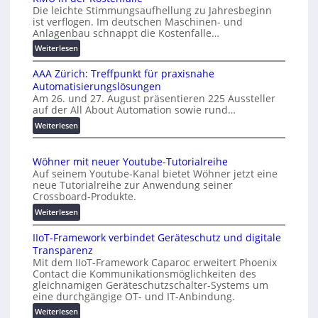
h
v
Die leichte Stimmungsaufhellung zu Jahresbeginn
a
e
ist verflogen. Im deutschen Maschinen- und
f
r
Anlagenbau schnappt die Kostenfalle…
f
s
:
Weiterlesen
e
a
K
n
l
AAA Zürich: Treffpunkt für praxisnahe
M
A
Automatisierungslösungen
U
u
Am 26. und 27. August präsentieren 225 Aussteller
i
auf der All About Automation sowie rund…
t
n
o
d
:
Weiterlesen
e
A
m
r
A
a
Wöhner mit neuer Youtube-Tutorialreihe
K
A
t
Auf seinem Youtube-Kanal bietet Wöhner jetzt eine
o
Z
i
neue Tutorialreihe zur Anwendung seiner
s
ü
o
Crossboard-Produkte.
t
r
n
:
Weiterlesen
e
i
.
W
n
c
O
IIoT-Framework verbindet Geräteschutz und digitale
ö
f
h
r
Transparenz
h
a
:
g
Mit dem IIoT-Framework Caparoc erweitert Phoenix
n
l
T
w
Contact die Kommunikationsmöglichkeiten des
e
l
r
gleichnamigen Geräteschutzschalter-Systems um
ä
r
e
e
eine durchgängige OT- und IT-Anbindung.
c
m
f
:
Weiterlesen
h
i
f