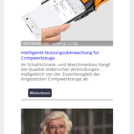
o
r
m
a
t
i
o
n
Bild: Weidmüller GmbH & Co. KG
z
Intelligente Nutzungsüberwachung für
u
Crimpwerkzeuge
m
Im Schaltschrank- und Maschinenbau hängt
L
die Qualität elektrischer Verbindungen
a
maßgeblich von der Zuverlässigkeit der
s
eingesetzten Crimpwerkzeuge ab.
t
s
:
Weiterlesen
p
I
i
n
t
t
z
e
e
l
n
l
m
i
a