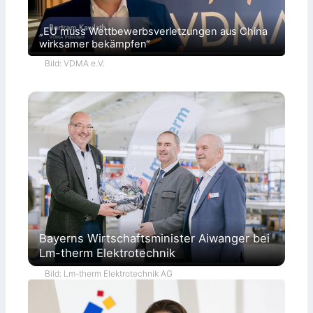
„EU muss Wettbewerbsverletzungen aus China
wirksamer bekämpfen“
Bild: VDMA e.V.
Bayerns Wirtschaftsminister Aiwanger bei
Lm-therm Elektrotechnik
Bild: Lm-therm Elektrotechnik AG