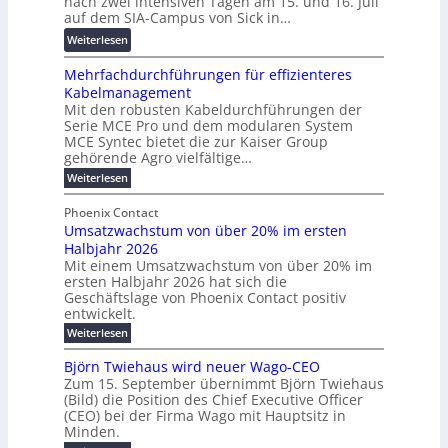
nach zwei intensiven Tagen am 15. und 16. Juli
e
n
i
g
auf dem SIA-Campus von Sick in…
r
s
r
s
:
Weiterlesen
e
p
d
f
R
n
a
z
ö
Mehrfachdurchführungen für effizienteres
e
t
r
u
r
Kabelmanagement
k
w
e
m
d
Mit den robusten Kabeldurchführungen der
o
i
n
E
e
Serie MCE Pro und dem modularen System
r
c
z
n
r
MCE Syntec bietet die zur Kaiser Group
d
k
e
gehörende Agro vielfältige…
u
b
e
r
n
:
Weiterlesen
e
l
g
M
g
t
t
e
y
b
Phoenix Contact
e
h
e
H
Umsatzwachstum von über 20% im ersten
r
r
i
N
u
Halbjahr 2026
f
a
l
H
b
a
Mit einem Umsatzwachstum von über 20% im
u
i
-
c
f
ersten Halbjahr 2026 hat sich die
c
h
g
S
Geschäftslage von Phoenix Contact positiv
ü
h
d
u
i
entwickelt.
r
u
t
n
c
r
m
:
Weiterlesen
m
g
c
h
U
o
e
h
m
b
e
Björn Twiehaus wird neuer Wago-CEO
d
f
h
s
e
Zum 15. September übernimmt Björn Twiehaus
r
e
ü
a
r
(Bild) die Position des Chief Executive Officer
i
u
h
t
r
T
(CEO) bei der Firma Wago mit Hauptsitz in
r
z
m
n
n
e
u
Minden.
w
2
g
e
n
a
m