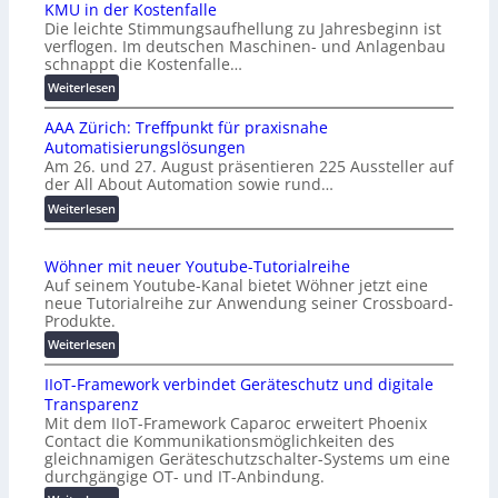
KMU in der Kostenfalle
Die leichte Stimmungsaufhellung zu Jahresbeginn ist
verflogen. Im deutschen Maschinen- und Anlagenbau
schnappt die Kostenfalle…
:
Weiterlesen
K
AAA Zürich: Treffpunkt für praxisnahe
M
Automatisierungslösungen
U
Am 26. und 27. August präsentieren 225 Aussteller auf
i
der All About Automation sowie rund…
n
d
:
Weiterlesen
e
A
r
A
Wöhner mit neuer Youtube-Tutorialreihe
K
A
Auf seinem Youtube-Kanal bietet Wöhner jetzt eine
o
Z
neue Tutorialreihe zur Anwendung seiner Crossboard-
s
ü
Produkte.
t
r
:
Weiterlesen
e
i
W
n
c
IIoT-Framework verbindet Geräteschutz und digitale
ö
f
h
Transparenz
h
a
:
Mit dem IIoT-Framework Caparoc erweitert Phoenix
n
l
T
Contact die Kommunikationsmöglichkeiten des
e
l
r
gleichnamigen Geräteschutzschalter-Systems um eine
r
e
e
durchgängige OT- und IT-Anbindung.
m
f