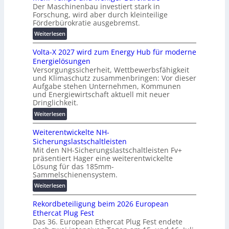
e
i
t
Der Maschinenbau investiert stark in
r
h
Forschung, wird aber durch kleinteilige
i
ä
Förderbürokratie ausgebremst.
e
s
t
i
:
Weiterlesen
e
e
M
s
Volta-X 2027 wird zum Energy Hub für moderne
r
a
c
Energielösungen
u
s
h
Versorgungssicherheit, Wettbewerbsfähigkeit
n
c
u
und Klimaschutz zusammenbringen: Vor dieser
g
h
t
Aufgabe stehen Unternehmen, Kommunen
s
i
und Energiewirtschaft aktuell mit neuer
z
l
n
Dringlichkeit.
u
ö
e
n
:
Weiterlesen
s
n
d
V
u
b
d
Weiterentwickelte NH-
o
n
a
i
Sicherungslastschaltleisten
l
g
u
g
Mit den NH-Sicherungslastschaltleisten Fv+
t
e
:
präsentiert Hager eine weiterentwickelte
i
a
n
F
Lösung für das 185mm-
t
-
o
Sammelschienensystem.
a
X
r
:
Weiterlesen
l
2
s
W
e
0
c
Rekordbeteiligung beim 2026 European
e
T
2
h
Ethercat Plug Fest
i
r
7
u
Das 36. European Ethercat Plug Fest endete
t
a
w
n