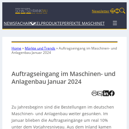
LinkedIn
YouTu
Newsletter
NEWS
FACHARTIKEL
PRODUKTE
PERFEKTE MASCHINE
TERMINE
WEB
Home
»
Märkte und Trends
»
Auftragseingang im Maschinen- und
Anlagenbau Januar 2024
Auftragseingang im Maschinen- und
Anlagenbau Januar 2024
Zu Jahresbeginn sind die Bestellungen im deutschen
Maschinen- und Anlagenbau weiter gesunken. Im
Januar blieben die Auftragseingänge um real 10%
unter dem Vorjahresniveau. Aus dem Inland kamen