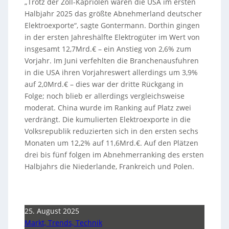
„Trotz der Zoll-Kapriolen waren die USA im ersten
Halbjahr 2025 das größte Abnehmerland deutscher
Elektroexporte“, sagte Gontermann. Dorthin gingen
in der ersten Jahreshälfte Elektrogüter im Wert von
insgesamt 12,7Mrd.€ – ein Anstieg von 2,6% zum
Vorjahr. Im Juni verfehlten die Branchenausfuhren
in die USA ihren Vorjahreswert allerdings um 3,9%
auf 2,0Mrd.€ – dies war der dritte Rückgang in
Folge; noch blieb er allerdings vergleichsweise
moderat. China wurde im Ranking auf Platz zwei
verdrängt. Die kumulierten Elektroexporte in die
Volksrepublik reduzierten sich in den ersten sechs
Monaten um 12,2% auf 11,6Mrd.€. Auf den Plätzen
drei bis fünf folgen im Abnehmerranking des ersten
Halbjahrs die Niederlande, Frankreich und Polen.
25. August 2025
Markt, Trends, Technik