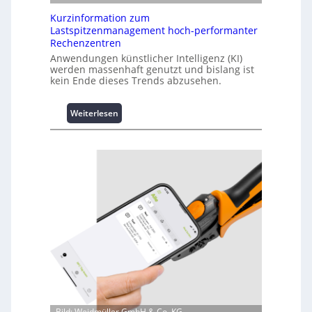
Kurzinformation zum
Lastspitzenmanagement hoch-performanter
Rechenzentren
Anwendungen künstlicher Intelligenz (KI)
werden massenhaft genutzt und bislang ist
kein Ende dieses Trends abzusehen.
:
Weiterlesen
K
u
r
z
i
n
f
o
r
m
a
t
i
o
n
Bild: Weidmüller GmbH & Co. KG