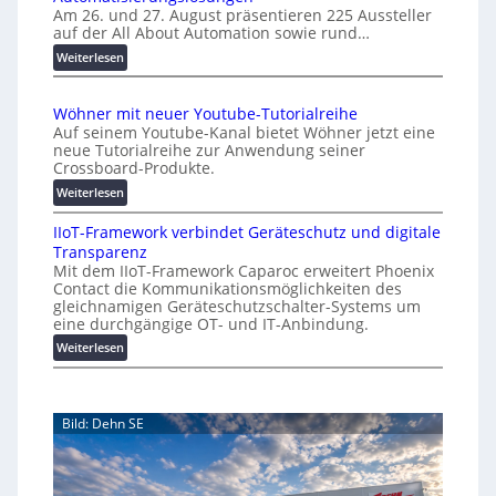
u
Am 26. und 27. August präsentieren 225 Aussteller
i
auf der All About Automation sowie rund…
t
n
o
d
:
Weiterlesen
e
A
m
r
A
a
Wöhner mit neuer Youtube-Tutorialreihe
K
A
t
Auf seinem Youtube-Kanal bietet Wöhner jetzt eine
o
Z
i
neue Tutorialreihe zur Anwendung seiner
s
ü
o
Crossboard-Produkte.
t
r
n
:
Weiterlesen
e
i
.
W
n
c
O
IIoT-Framework verbindet Geräteschutz und digitale
ö
f
h
r
Transparenz
h
a
:
g
Mit dem IIoT-Framework Caparoc erweitert Phoenix
n
l
T
w
Contact die Kommunikationsmöglichkeiten des
e
l
r
gleichnamigen Geräteschutzschalter-Systems um
ä
r
e
e
eine durchgängige OT- und IT-Anbindung.
c
m
f
:
Weiterlesen
h
i
f
I
s
t
p
I
n
t
u
o
e
w
n
Bild: Dehn SE
T
u
e
k
-
e
t
i
F
r
f
t
r
Y
ü