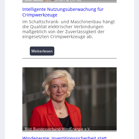
z
Intelligente Nutzungsüberwachung für
u
Crimpwerkzeuge
m
Im Schaltschrank- und Maschinenbau hängt
L
die Qualität elektrischer Verbindungen
a
maßgeblich von der Zuverlässigkeit der
s
eingesetzten Crimpwerkzeuge ab.
t
s
:
Weiterlesen
p
I
i
n
t
t
z
e
e
l
n
l
m
i
a
g
n
e
a
n
g
t
e
e
m
N
Bild: Bundesverband WindEnergie e.V.
e
u
n
Windenergie: Investitionssicherheit statt