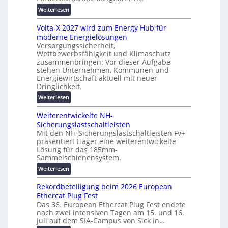
n
u
:
g
Weiterlesen
t
M
s
z
Volta-X 2027 wird zum Energy Hub für
a
l
u
moderne Energielösungen
s
ö
n
Versorgungssicherheit,
c
s
d
Wettbewerbsfähigkeit und Klimaschutz
h
u
d
zusammenbringen: Vor dieser Aufgabe
i
n
stehen Unternehmen, Kommunen und
i
n
g
Energiewirtschaft aktuell mit neuer
g
e
e
Dringlichkeit.
i
n
n
:
Weiterlesen
t
b
V
a
a
Weiterentwickelte NH-
o
l
u
Sicherungslastschaltleisten
l
e
:
Mit den NH-Sicherungslastschaltleisten Fv+
t
T
F
präsentiert Hager eine weiterentwickelte
a
r
o
Lösung für das 185mm-
-
a
r
Sammelschienensystem.
X
n
s
:
Weiterlesen
2
s
c
W
0
p
h
Rekordbeteiligung beim 2026 European
e
2
a
u
Ethercat Plug Fest
i
7
r
n
Das 36. European Ethercat Plug Fest endete
t
w
e
g
nach zwei intensiven Tagen am 15. und 16.
e
i
n
s
Juli auf dem SIA-Campus von Sick in…
r
r
z