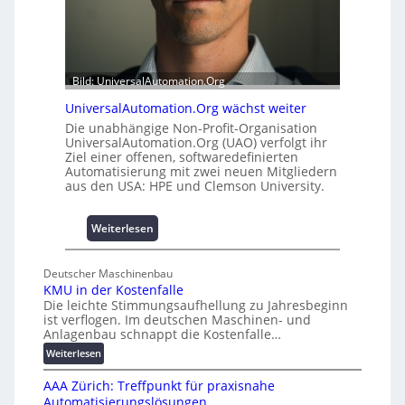
i
u
t
s
2
b
0
a
u
Bild: UniversalAutomation.Org
u
n
h
d
UniversalAutomation.Org wächst weiter
e
4
Die unabhängige Non-Profit-Organisation
m
0
UniversalAutomation.Org (UAO) verfolgt ihr
m
Ziel einer offenen, softwaredefinierten
A
n
Automatisierung mit zwei neuen Mitgliedern
aus den USA: HPE und Clemson University.
i
s
s
:
Weiterlesen
e
U
s
n
c
Deutscher Maschinenbau
i
h
KMU in der Kostenfalle
v
Die leichte Stimmungsaufhellung zu Jahresbeginn
a
e
ist verflogen. Im deutschen Maschinen- und
f
r
Anlagenbau schnappt die Kostenfalle…
f
s
:
Weiterlesen
e
a
K
n
l
AAA Zürich: Treffpunkt für praxisnahe
M
A
Automatisierungslösungen
U