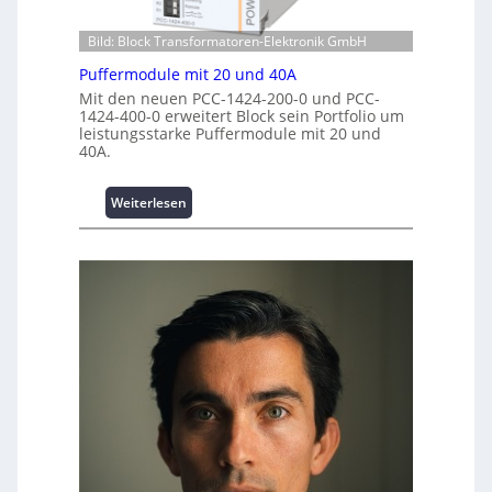
s
p
z
t
w
e
Bild: Block Transformatoren-Elektronik GmbH
i
e
n
t
r
Puffermodule mit 20 und 40A
t
i
k
Mit den neuen PCC-1424-200-0 und PCC-
r
o
z
1424-400-0 erweitert Block sein Portfolio um
e
leistungsstarke Puffermodule mit 20 und
n
e
n
40A.
s
u
s
g
i
e
:
Weiterlesen
c
P
h
u
e
f
r
f
h
e
e
r
i
m
t
o
s
d
t
u
a
l
t
e
t
m
A