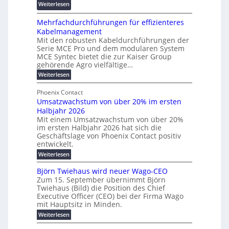
f
:
Weiterlesen
e
d
ö
R
n
z
r
Mehrfachdurchführungen für effizienteres
e
t
u
d
Kabelmanagement
k
w
m
e
Mit den robusten Kabeldurchführungen der
o
i
E
r
Serie MCE Pro und dem modularen System
r
c
n
MCE Syntec bietet die zur Kaiser Group
u
d
k
e
gehörende Agro vielfältige…
n
b
e
r
:
g
Weiterlesen
e
l
g
M
b
t
t
e
y
Phoenix Contact
r
e
h
e
H
Umsatzwachstum von über 20% im ersten
a
r
i
N
u
Halbjahr 2026
f
u
l
H
b
a
Mit einem Umsatzwachstum von über 20%
c
i
-
c
f
im ersten Halbjahr 2026 hat sich die
h
h
g
S
Geschäftslage von Phoenix Contact positiv
ü
d
t
u
i
entwickelt.
r
u
m
n
c
r
m
:
Weiterlesen
e
g
c
h
U
o
h
h
m
b
e
Björn Twiehaus wird neuer Wago-CEO
d
f
s
r
e
Zum 15. September übernimmt Björn
r
e
ü
a
T
Twiehaus (Bild) die Position des Chief
i
u
h
t
r
e
Executive Officer (CEO) bei der Firma Wago
r
z
m
n
n
u
m
mit Hauptsitz in Minden.
w
2
g
e
n
a
p
:
Weiterlesen
0
s
g
E
c
B
o
2
e
l
h
n
j