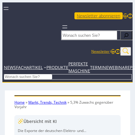
LinkedIn
YouTube
Newsletter abonnieren
Search
LinkedIn
YouTub
Newsletter
PERFEKTE
NEWS
FACHARTIKEL
PRODUKTE
TERMINE
WEBINARE
P
MASCHINE
Search
Home
»
Markt, Trends, Technik
»
5,3% Zuwachs gegenüber
Vorjahr
Übersicht mit KI
Die Exporte der deutschen Elektro- und