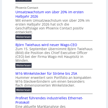
e
l
g
M
g
t
t
e
y
b
Phoenix Contact
e
h
e
H
Umsatzwachstum von über 20% im ersten
r
r
i
N
u
Halbjahr 2026
f
a
l
H
b
a
Mit einem Umsatzwachstum von über 20% im
u
i
-
c
f
ersten Halbjahr 2026 hat sich die
c
h
g
S
Geschäftslage von Phoenix Contact positiv
ü
h
d
u
i
entwickelt.
r
u
t
n
c
r
m
:
Weiterlesen
m
g
c
h
U
o
e
h
m
b
e
Björn Twiehaus wird neuer Wago-CEO
d
f
h
s
e
Zum 15. September übernimmt Björn Twiehaus
r
e
ü
a
r
(Bild) die Position des Chief Executive Officer
i
u
h
t
r
T
(CEO) bei der Firma Wago mit Hauptsitz in
r
z
m
n
n
e
u
Minden.
w
2
g
e
n
a
m
:
Weiterlesen
0
s
g
E
c
p
B
2
e
l
h
n
j
o
M16-Winkelstecker für Ströme bis 25A
n
s
6
a
ö
e
f
u
t
Hummer erweitert sein Portfolio an kompakten
E
r
s
r
ü
u
M16-Steckverbindern um einen besonders
n
n
u
t
r
m
g
flach dimensionierten Winkelstecker.
T
d
e
v
r
s
i
w
:
w
Weiterlesen
ff
o
o
c
i
e
M
i
n
e
e
p
h
1
z
l
ü
Profinet führendes industrielles Ethernet-
n
h
6
e
i
a
b
ö
Protokoll
a
i
-
e
e
a
l
u
s
Eine aktuelle Marktanalyse des
W
n
g
r