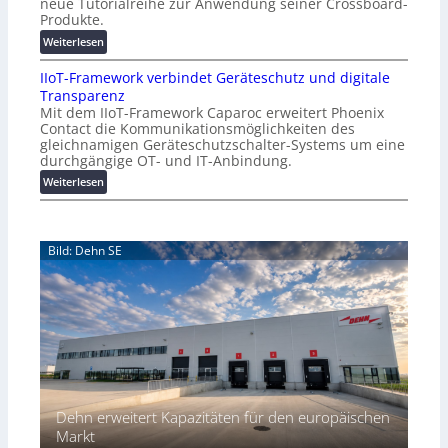
neue Tutorialreihe zur Anwendung seiner Crossboard-
s
ü
Produkte.
t
r
:
Weiterlesen
e
i
W
n
c
IIoT-Framework verbindet Geräteschutz und digitale
ö
f
h
Transparenz
h
a
:
Mit dem IIoT-Framework Caparoc erweitert Phoenix
n
l
T
Contact die Kommunikationsmöglichkeiten des
e
l
r
gleichnamigen Geräteschutzschalter-Systems um eine
r
e
e
durchgängige OT- und IT-Anbindung.
m
f
:
Weiterlesen
i
f
I
t
p
I
n
u
o
e
n
Bild: Dehn SE
T
u
k
-
e
t
F
r
f
r
Y
ü
a
o
r
m
u
p
e
t
r
w
u
a
o
b
x
Dehn erweitert Kapazitäten für den europäischen
r
e
i
k
Markt
-
s