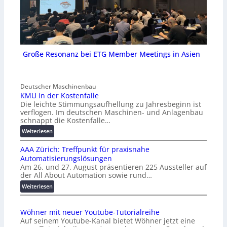
Große Resonanz bei ETG Member Meetings in Asien
Deutscher Maschinenbau
KMU in der Kostenfalle
Die leichte Stimmungsaufhellung zu Jahresbeginn ist
verflogen. Im deutschen Maschinen- und Anlagenbau
schnappt die Kostenfalle…
:
Weiterlesen
K
AAA Zürich: Treffpunkt für praxisnahe
M
Automatisierungslösungen
U
Am 26. und 27. August präsentieren 225 Aussteller auf
i
der All About Automation sowie rund…
n
d
:
Weiterlesen
e
A
r
A
Wöhner mit neuer Youtube-Tutorialreihe
K
A
Auf seinem Youtube-Kanal bietet Wöhner jetzt eine
o
Z