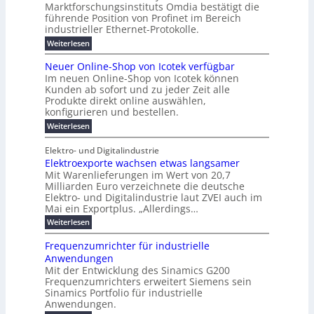
n
s
t
Marktforschungsinstituts Omdia bestätigt die
i
u
t
2
e
w
E
n
l
führende Position von Profinet im Bereich
e
0
n
i
r
k
r
%
t
industrieller Ethernet-Protokolle.
e
g
r
e
B
e
i
h
i
d
:
Weiterlesen
e
l
s
m
ü
n
P
e
s
s
K
n
e
r
e
r
t
Neuer Online-Shop von Icotek verfügbar
r
a
t
r
u
o
o
e
b
s
Im neuen Online-Shop von Icotek können
c
e
e
f
c
e
k
t
Kunden ab sofort und zu jeder Zeit alle
a
r
i
n
k
l
e
r
Produkte direkt online auswählen,
W
n
t
e
m
n
a
konfigurieren und bestellen.
a
e
r
a
H
P
g
t
f
t
n
:
a
Weiterlesen
l
o
f
ü
a
N
l
i
-
ü
u
r
g
e
b
e
Elektro- und Digitalindustrie
C
h
S
g
e
u
j
E
r
Elektroexporte wachsen etwas langsamer
t
m
e
a
F
O
e
r
Mit Warenlieferungen im Wert von 20,7
e
r
h
e
n
ö
n
O
r
Milliarden Euro verzeichnete die deutsche
d
s
m
t
n
2
Elektro- und Digitalindustrie laut ZVEI auch im
e
e
l
0
t
Mai ein Exportplus. „Allerdings…
s
b
i
2
i
i
:
Weiterlesen
n
6
n
s
E
e
d
2
l
-
Frequenzumrichter für industrielle
u
5
e
S
Anwendungen
s
A
k
h
t
Mit der Entwicklung des Sinamics G200
t
o
r
Frequenzumrichters erweitert Siemens sein
r
p
i
o
Sinamics Portfolio für industrielle
v
e
e
o
Anwendungen.
l
x
n