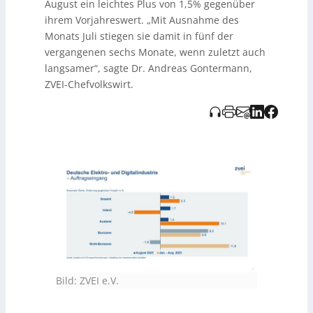
August ein leichtes Plus von 1,5% gegenüber
gesamten Zeitraum um 9 Prozent. Die Beschäftigung
sank um 1,9 Prozent, mit 25.500 Beschäftigten in
ihrem Vorjahreswert. „Mit Ausnahme des
Kurzarbeit.
Monats Juli stiegen sie damit in fünf der
vergangenen sechs Monate, wenn zuletzt auch
langsamer“, sagte Dr. Andreas Gontermann,
ZVEI-Chefvolkswirt.
Bild: ZVEI e.V.