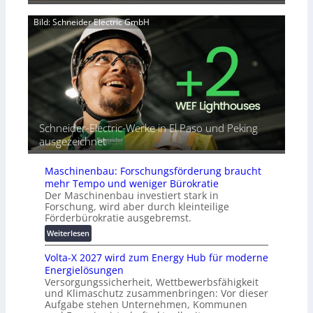
v
T
n
e
u
a
Bild: Schneider Electric GmbH
r
t
h
b
o
e
i
r
A
n
i
u
d
a
t
e
l
o
t
r
m
G
e
a
Schneider-Electric-Werke in El Paso und Peking
e
i
t
ausgezeichnet
r
h
i
ä
e
s
t
Maschinenbau: Forschungsförderung braucht
i
e
mehr Tempo und weniger Bürokratie
e
s
Der Maschinenbau investiert stark in
r
c
Forschung, wird aber durch kleinteilige
u
h
Förderbürokratie ausgebremst.
n
u
:
Weiterlesen
g
t
M
s
z
Volta-X 2027 wird zum Energy Hub für moderne
a
l
u
Energielösungen
s
ö
n
Versorgungssicherheit, Wettbewerbsfähigkeit
c
s
d
und Klimaschutz zusammenbringen: Vor dieser
h
u
Aufgabe stehen Unternehmen, Kommunen
d
i
n