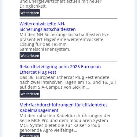
und Energiewirtschaft aktuell mit neuer
i
n
g
Dringlichkeit.
g
e
e
:
i
Weiterlesen
n
n
V
t
b
Weiterentwickelte NH-
o
a
a
Sicherungslastschaltleisten
l
l
u
Mit den NH-Sicherungslastschaltleisten Fv+
t
e
:
präsentiert Hager eine weiterentwickelte
a
T
F
Lösung für das 185mm-
-
r
o
Sammelschienensystem.
X
a
r
:
Weiterlesen
2
n
s
W
0
s
c
Rekordbeteiligung beim 2026 European
e
2
p
h
Ethercat Plug Fest
i
7
a
u
Das 36. European Ethercat Plug Fest endete
t
w
r
n
nach zwei intensiven Tagen am 15. und 16. Juli
e
i
e
g
auf dem SIA-Campus von Sick in…
r
r
n
s
:
Weiterlesen
e
d
z
f
R
n
z
ö
Mehrfachdurchführungen für effizienteres
e
t
u
r
Kabelmanagement
k
w
m
d
Mit den robusten Kabeldurchführungen der
o
i
E
e
Serie MCE Pro und dem modularen System
r
c
n
r
MCE Syntec bietet die zur Kaiser Group
d
k
e
gehörende Agro vielfältige…
u
b
e
r
n
:
Weiterlesen