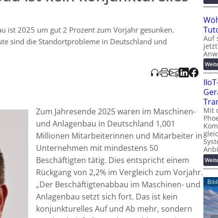
en.
Wöh
Tut
u ist 2025 um gut 2 Prozent zum Vorjahr gesunken.
Auf 
ute sind die Standortprobleme in Deutschland und
jetz
Anw
Weit
IIo
Ger
Tra
Mit 
Zum Jahresende 2025 waren im Maschinen-
Phoe
und Anlagenbau in Deutschland 1,001
Kom
glei
Millionen Mitarbeiterinnen und Mitarbeiter in
Syst
Unternehmen mit mindestens 50
Anb
Beschäftigten tätig. Dies entspricht einem
Weit
Rückgang von 2,2% im Vergleich zum Vorjahr.
Bil
„Der Beschäftigtenabbau im Maschinen- und
Anlagenbau setzt sich fort. Das ist kein
konjunkturelles Auf und Ab mehr, sondern