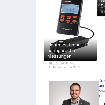
We
Si
fe
B
Lichtmesstechnik für
normgerechte
Messungen
Bild: Gossen Foto- u.
Lichtmesstechnik GmbH
Kur
per
Anw
gen