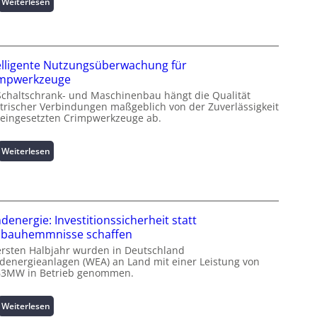
:
Weiterlesen
K
u
r
z
elligente Nutzungsüberwachung für
i
impwerkzeuge
n
Schaltschrank- und Maschinenbau hängt die Qualität
f
ktrischer Verbindungen maßgeblich von der Zuverlässigkeit
o
 eingesetzten Crimpwerkzeuge ab.
r
m
a
:
Weiterlesen
t
I
i
n
o
t
n
e
z
l
denergie: Investitionssicherheit statt
u
l
bauhemmnisse schaffen
m
i
ersten Halbjahr wurden in Deutschland
L
g
denergieanlagen (WEA) an Land mit einer Leistung von
a
e
63MW in Betrieb genommen.
s
n
t
t
:
Weiterlesen
s
e