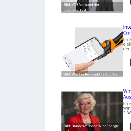
Bild: VDE Verband der
Elektrotechnik
Int
Cr
Im 
ele
der
Bild: Weidmüller GmbH & Co. KG
Win
Aus
Im 
Win
2.3
Bild: Bundesverband WindEnergie