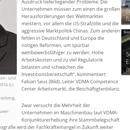
Ausdruck tieferliegender Probleme. Die
Unternehmen müssen zum einen die großen
D
Herausforderungen des Weltmarktes
f
meistern, vor allem die US-Strafzölle und die
aggressive Marktpolitik Chinas. Zum anderen
Bil
fehlen in Deutschland und Europa die
nötigen Reformen, um spürbar
wettbewerbsfähiger zu werden. Hohe
S
Arbeitskosten und zu viel Regulatorik
E
belasten und schwächen die
a
Investitionsbereitschaft“, kommentiert
nen- und
Fabian Seus (Bild), Leiter VDMA Competence
016 (c)
Center Arbeitsmarkt, die Beschäftigtenbilanz.
r
ronberg,
Zwar versucht die Mehrheit der
-uwe-
Unternehmen im Maschinenbau laut VDMA-
Konjunkturerhebung ihre Stammbelegschaft
grafie wird der Fachkräftemangel in Zukunft weiter