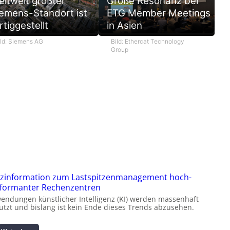
ltweit größter
Große Resonanz bei
emens-Standort ist
ETG Member Meetings
rtiggestellt
in Asien
ild: Siemens AG
Bild: Ethercat Technology
Group
zinformation zum Lastspitzenmanagement hoch-
formanter Rechenzentren
endungen künstlicher Intelligenz (KI) werden massenhaft
utzt und bislang ist kein Ende dieses Trends abzusehen.