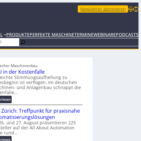
LinkedIn
YouTube
Newsletter abonnieren
EL
PRODUKTE
PERFEKTE MASCHINE
TERMINE
WEBINARE
PODCASTS
scher Maschinenbau
 in der Kostenfalle
leichte Stimmungsaufhellung zu
esbeginn ist verflogen. Im deutschen
chinen- und Anlagenbau schnappt die
enfalle…
:
erlesen
K
 Zürich: Treffpunkt für praxisnahe
M
U
omatisierungslösungen
i
6. und 27. August präsentieren 225
teller auf der All About Automation
n
ie rund…
d
e
:
erlesen