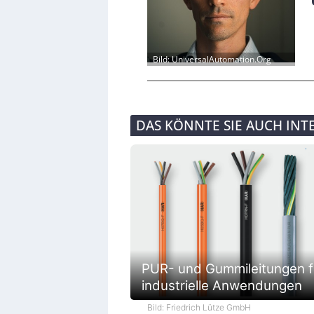
Bild: UniversalAutomation.Org
DAS KÖNNTE SIE AUCH INT
PUR- und Gummileitungen f
industrielle Anwendungen
Bild: Friedrich Lütze GmbH