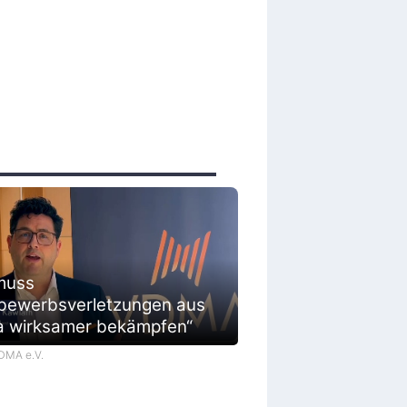
muss
bewerbsverletzungen aus
a wirksamer bekämpfen“
VDMA e.V.