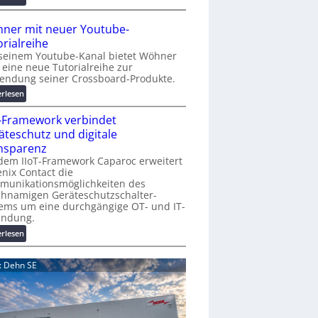
r
A
K
A
ner mit neuer Youtube-
o
A
orialreihe
s
Z
seinem Youtube-Kanal bietet Wöhner
t
ü
t eine neue Tutorialreihe zur
e
r
endung seiner Crossboard-Produkte.
n
i
:
erlesen
f
c
W
a
h
T-Framework verbindet
ö
l
:
h
äteschutz und digitale
l
T
n
nsparenz
e
r
e
dem IIoT-Framework Caparoc erweitert
e
r
nix Contact die
f
munikationsmöglichkeiten des
m
f
chnamigen Geräteschutzschalter-
i
p
ems um eine durchgängige OT- und IT-
t
u
indung.
n
n
:
erlesen
e
k
I
u
t
I
e
d: Dehn SE
f
o
r
ü
T
Y
r
-
o
p
F
u
r