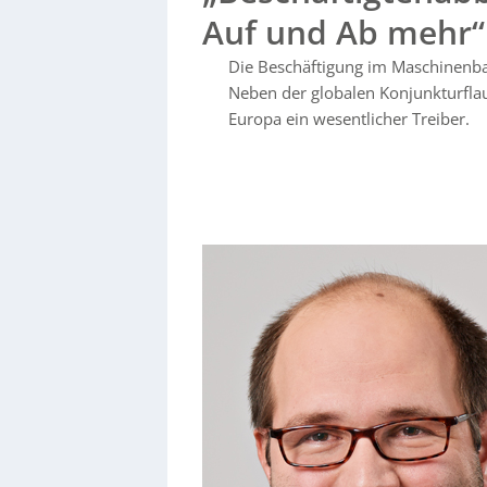
die notwendige Transformation zu ermöglich
Auf und Ab mehr“
Die Beschäftigung im Maschinenba
Neben der globalen Konjunkturfla
Europa ein wesentlicher Treiber.