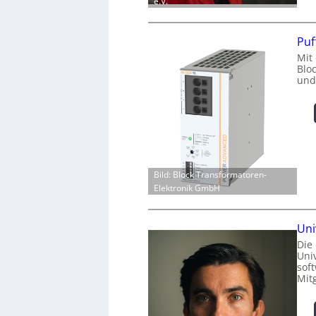
e.V.
Puf
Mit
Blo
und
Bild: Block Transformatoren-
Elektronik GmbH
Uni
Die
Univ
sof
Mit