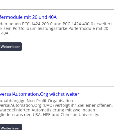
W
p
N
i
i
u
n
t
t
fermodule mit 20 und 40A
d
z
z
e
 den neuen PCC-1424-200-0 und PCC-1424-400-0 erweitert
e
u
ck sein Portfolio um leistungsstarke Puffermodule mit 20
n
n
n
 40A.
e
m
g
r
a
s
g
:
Weiterlesen
n
ü
i
P
a
b
e
u
g
e
:
f
e
r
I
f
m
w
n
e
e
a
v
r
n
c
e
m
t
h
s
o
h
u
versalAutomation.Org wächst weiter
t
d
o
n
i
 unabhängige Non-Profit-Organisation
u
c
g
ersalAutomation.Org (UAO) verfolgt ihr Ziel einer offenen,
t
l
h
f
twaredefinierten Automatisierung mit zwei neuen
i
e
-
ü
gliedern aus den USA: HPE und Clemson University.
o
m
p
r
n
i
e
C
s
:
Weiterlesen
t
r