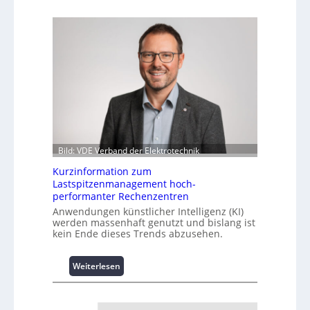
Bild: VDE Verband der Elektrotechnik
Kurzinformation zum
Lastspitzenmanagement hoch-
performanter Rechenzentren
Anwendungen künstlicher Intelligenz (KI)
werden massenhaft genutzt und bislang ist
kein Ende dieses Trends abzusehen.
:
Weiterlesen
K
u
r