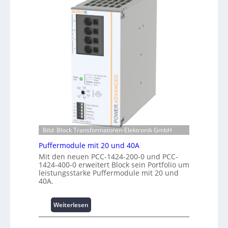
e
m
c
n
a
h
e
n
u
r
t
n
g
e
g
i
r
f
e
R
ü
:
e
r
I
c
C
n
h
r
v
e
i
e
n
m
s
z
p
t
Bild: Block Transformatoren-Elektronik GmbH
e
w
i
n
e
Puffermodule mit 20 und 40A
t
t
r
Mit den neuen PCC-1424-200-0 und PCC-
i
r
k
1424-400-0 erweitert Block sein Portfolio um
o
e
z
leistungsstarke Puffermodule mit 20 und
n
n
40A.
e
s
u
s
g
:
Weiterlesen
i
e
P
c
u
h