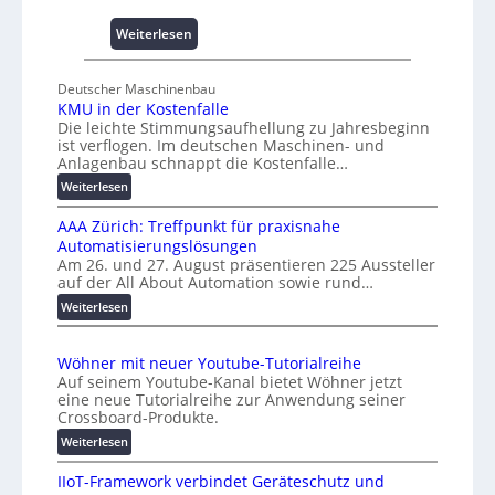
s
s
:
Weiterlesen
e
U
s
n
c
Deutscher Maschinenbau
i
KMU in der Kostenfalle
h
v
Die leichte Stimmungsaufhellung zu Jahresbeginn
a
e
ist verflogen. Im deutschen Maschinen- und
f
r
Anlagenbau schnappt die Kostenfalle…
f
s
:
Weiterlesen
e
a
K
n
l
AAA Zürich: Treffpunkt für praxisnahe
M
A
Automatisierungslösungen
U
u
Am 26. und 27. August präsentieren 225 Aussteller
i
auf der All About Automation sowie rund…
t
n
o
d
:
Weiterlesen
e
A
m
r
A
a
Wöhner mit neuer Youtube-Tutorialreihe
K
A
t
Auf seinem Youtube-Kanal bietet Wöhner jetzt
o
Z
i
eine neue Tutorialreihe zur Anwendung seiner
s
ü
o
Crossboard-Produkte.
t
r
n
:
Weiterlesen
e
i
.
W
n
c
O
IIoT-Framework verbindet Geräteschutz und
ö
f
h
r