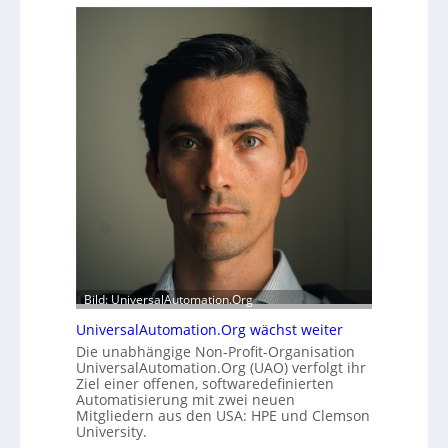
f
e
f
r
e
h
r
e
m
i
o
t
d
s
u
t
l
a
e
t
m
t
i
A
t
u
2
s
0
b
u
a
Bild: UniversalAutomation.Org
n
u
UniversalAutomation.Org wächst weiter
d
h
Die unabhängige Non-Profit-Organisation
4
e
UniversalAutomation.Org (UAO) verfolgt ihr
0
m
Ziel einer offenen, softwaredefinierten
A
m
Automatisierung mit zwei neuen
n
Mitgliedern aus den USA: HPE und Clemson
University.
i