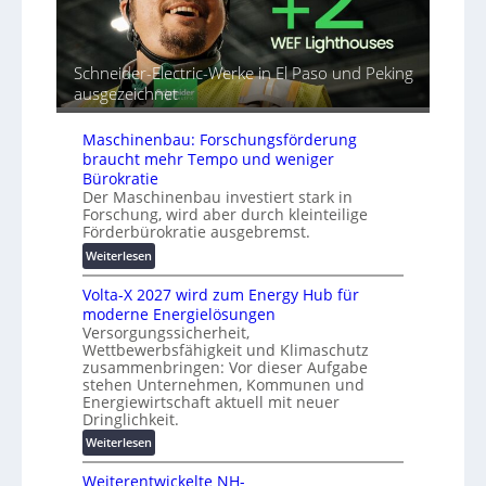
n
i
u
d
a
t
e
l
o
t
r
m
Schneider-Electric-Werke in El Paso und Peking
G
e
a
ausgezeichnet
e
i
t
r
h
i
Maschinenbau: Forschungsförderung
ä
e
s
braucht mehr Tempo und weniger
t
i
Bürokratie
e
e
Der Maschinenbau investiert stark in
s
r
Forschung, wird aber durch kleinteilige
c
u
Förderbürokratie ausgebremst.
h
n
:
Weiterlesen
u
g
M
t
s
Volta-X 2027 wird zum Energy Hub für
a
z
l
moderne Energielösungen
s
u
ö
Versorgungssicherheit,
c
n
s
Wettbewerbsfähigkeit und Klimaschutz
h
d
u
zusammenbringen: Vor dieser Aufgabe
i
d
stehen Unternehmen, Kommunen und
n
n
i
Energiewirtschaft aktuell mit neuer
g
e
g
Dringlichkeit.
e
n
i
n
:
Weiterlesen
b
t
V
a
a
Weiterentwickelte NH-
o