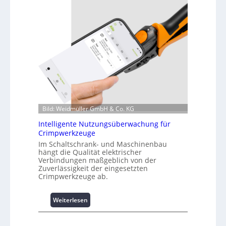
z
i
n
f
o
r
m
a
t
i
o
Bild: Weidmüller GmbH & Co. KG
n
z
Intelligente Nutzungsüberwachung für
u
Crimpwerkzeuge
m
Im Schaltschrank- und Maschinenbau
L
hängt die Qualität elektrischer
a
Verbindungen maßgeblich von der
Zuverlässigkeit der eingesetzten
s
Crimpwerkzeuge ab.
t
s
p
:
Weiterlesen
i
I
t
n