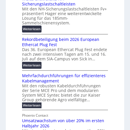
u
l
Sicherungslastschaltleisten
l
:
e
Mit den NH-Sicherungslastschaltleisten Fv+
t
F
T
präsentiert Hager eine weiterentwickelte
a
o
r
Lösung für das 185mm-
-
r
Sammelschienensystem.
a
X
s
n
:
Weiterlesen
2
c
s
W
0
h
p
Rekordbeteiligung beim 2026 European
e
2
u
a
Ethercat Plug Fest
i
7
n
r
Das 36. European Ethercat Plug Fest endete
t
w
g
nach zwei intensiven Tagen am 15. und 16.
e
e
i
s
Juli auf dem SIA-Campus von Sick in…
n
r
r
f
z
:
Weiterlesen
e
d
ö
R
n
z
r
Mehrfachdurchführungen für effizienteres
e
t
u
d
Kabelmanagement
k
w
m
e
Mit den robusten Kabeldurchführungen
o
i
E
r
der Serie MCE Pro und dem modularen
r
c
n
System MCE Syntec bietet die zur Kaiser
u
d
k
e
Group gehörende Agro vielfältige…
n
b
e
r
:
g
Weiterlesen
e
l
g
M
b
t
t
e
y
Phoenix Contact
r
e
h
e
H
Umsatzwachstum von über 20% im ersten
a
r
i
N
u
Halbjahr 2026
f
u
l
H
b
a