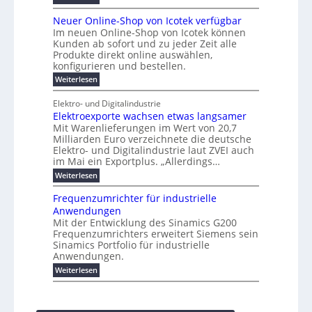
e
o
P
r
a
s
t
r
u
r
k
b
t
Neuer Online-Shop von Icotek verfügbar
s
c
e
e
o
e
e
t
r
Im neuen Online-Shop von Icotek können
a
r
n
f
l
c
e
Kunden ab sofort und zu jeder Zeit alle
a
W
i
t
m
k
n
a
Produkte direkt online auswählen,
t
n
a
e
H
P
g
konfigurieren und bestellen.
e
n
r
i
a
l
o
t
a
f
l
:
Weiterlesen
e
-
u
f
g
ü
b
N
C
ü
g
e
r
j
e
E
Elektro- und Digitalindustrie
h
m
S
a
u
F
O
r
Elektroexporte wachsen etwas langsamer
e
t
h
e
e
e
n
r
r
Mit Warenlieferungen im Wert von 20,7
r
n
s
t
ö
2
O
Milliarden Euro verzeichnete die deutsche
d
m
0
t
n
Elektro- und Digitalindustrie laut ZVEI auch
e
e
2
l
im Mai ein Exportplus. „Allerdings…
s
b
6
i
i
i
:
Weiterlesen
n
n
s
E
e
d
2
l
-
Frequenzumrichter für industrielle
u
5
e
S
Anwendungen
s
A
k
h
t
Mit der Entwicklung des Sinamics G200
t
o
r
Frequenzumrichters erweitert Siemens sein
r
p
i
o
Sinamics Portfolio für industrielle
v
e
e
o
Anwendungen.
l
x
n
l
:
Weiterlesen
p
I
e
F
o
c
s
r
r
o
E
e
t
t
t
q
e