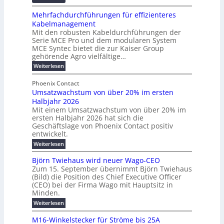
f
R
n
z
ö
Mehrfachdurchführungen für effizienteres
e
t
u
r
Kabelmanagement
k
w
m
d
Mit den robusten Kabeldurchführungen der
o
i
E
e
Serie MCE Pro und dem modularen System
r
c
n
r
MCE Syntec bietet die zur Kaiser Group
d
k
e
gehörende Agro vielfältige…
u
b
e
r
n
:
Weiterlesen
e
l
g
M
g
t
t
e
y
b
Phoenix Contact
e
h
e
H
Umsatzwachstum von über 20% im ersten
r
r
i
N
u
Halbjahr 2026
f
a
l
H
b
a
Mit einem Umsatzwachstum von über 20% im
u
i
-
c
f
ersten Halbjahr 2026 hat sich die
c
h
g
S
Geschäftslage von Phoenix Contact positiv
ü
h
d
u
i
entwickelt.
r
u
t
n
c
r
m
:
Weiterlesen
m
g
c
h
U
o
e
h
m
b
e
Björn Twiehaus wird neuer Wago-CEO
d
f
h
s
e
Zum 15. September übernimmt Björn Twiehaus
r
e
ü
a
r
(Bild) die Position des Chief Executive Officer
i
u
h
t
r
T
(CEO) bei der Firma Wago mit Hauptsitz in
r
z
m
n
n
e
u
Minden.
w
2
g
e
n
a
m
:
Weiterlesen
0
s
g
E
c
p
B
2
e
l
h
n
j
o
M16-Winkelstecker für Ströme bis 25A
n
s
6
a
ö
e