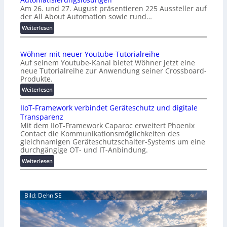
Am 26. und 27. August präsentieren 225 Aussteller auf
i
der All About Automation sowie rund…
n
d
:
Weiterlesen
e
A
r
A
Wöhner mit neuer Youtube-Tutorialreihe
K
A
Auf seinem Youtube-Kanal bietet Wöhner jetzt eine
o
Z
neue Tutorialreihe zur Anwendung seiner Crossboard-
s
ü
Produkte.
t
r
:
Weiterlesen
e
i
W
n
c
IIoT-Framework verbindet Geräteschutz und digitale
ö
f
h
Transparenz
h
a
:
Mit dem IIoT-Framework Caparoc erweitert Phoenix
n
l
T
Contact die Kommunikationsmöglichkeiten des
e
l
r
gleichnamigen Geräteschutzschalter-Systems um eine
r
e
e
durchgängige OT- und IT-Anbindung.
m
f
:
Weiterlesen
i
f
I
t
p
I
n
u
o
e
n
Bild: Dehn SE
T
u
k
-
e
t
F
r
f
r
Y