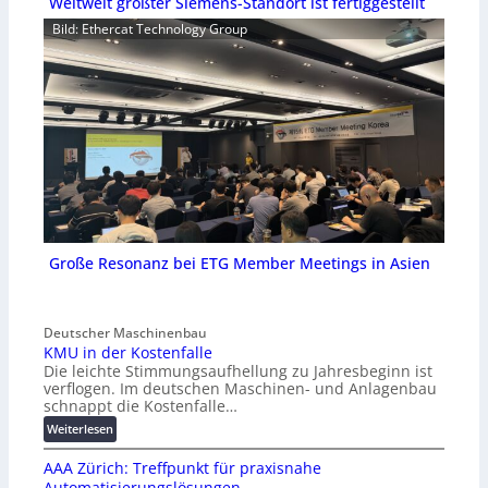
Weltweit größter Siemens-Standort ist fertiggestellt
Bild: Ethercat Technology Group
Große Resonanz bei ETG Member Meetings in Asien
Deutscher Maschinenbau
KMU in der Kostenfalle
Die leichte Stimmungsaufhellung zu Jahresbeginn ist
verflogen. Im deutschen Maschinen- und Anlagenbau
schnappt die Kostenfalle…
:
Weiterlesen
K
AAA Zürich: Treffpunkt für praxisnahe
M
Automatisierungslösungen
U