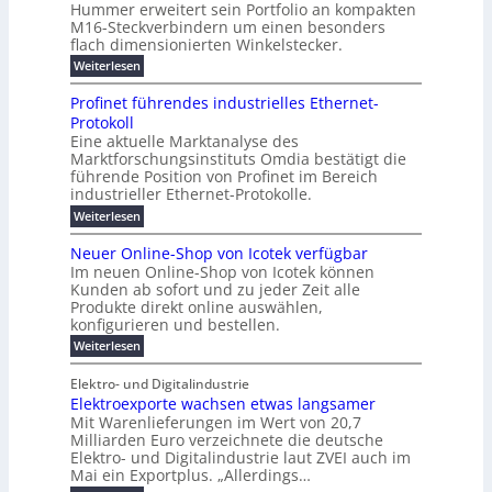
f
u
t
Hummer erweitert sein Portfolio an kompakten
E
r
s
r
ü
u
M16-Steckverbindern um einen besonders
n
n
u
t
r
m
g
flach dimensionierten Winkelstecker.
T
d
e
v
r
s
i
w
:
w
Weiterlesen
ff
o
o
c
i
e
M
i
n
e
e
p
h
1
z
l
ü
Profinet führendes industrielles Ethernet-
n
h
6
e
i
a
b
ö
Protokoll
a
i
-
e
e
a
l
u
s
Eine aktuelle Marktanalyse des
W
n
g
r
n
s
t
Marktforschungsinstituts Omdia bestätigt die
i
u
t
2
e
w
E
n
l
führende Position von Profinet im Bereich
e
0
n
i
r
k
r
%
t
industrieller Ethernet-Protokolle.
e
g
r
e
B
e
i
h
i
d
:
Weiterlesen
e
l
s
m
ü
n
P
e
s
s
K
n
e
r
e
r
t
Neuer Online-Shop von Icotek verfügbar
r
a
t
r
u
o
o
e
b
s
Im neuen Online-Shop von Icotek können
c
e
e
f
c
e
k
t
Kunden ab sofort und zu jeder Zeit alle
a
r
i
n
k
l
e
r
Produkte direkt online auswählen,
W
n
t
e
m
n
a
konfigurieren und bestellen.
a
e
r
a
H
P
g
t
f
t
n
:
a
Weiterlesen
l
o
f
ü
a
N
l
i
-
ü
u
r
g
e
b
e
Elektro- und Digitalindustrie
C
h
S
g
e
u
j
E
r
Elektroexporte wachsen etwas langsamer
t
m
e
a
F
O
e
r
Mit Warenlieferungen im Wert von 20,7
e
r
h
e
n
ö
n
O
r
Milliarden Euro verzeichnete die deutsche
d
s
m
t
n
2
Elektro- und Digitalindustrie laut ZVEI auch im
e
e
l
0
t
Mai ein Exportplus. „Allerdings…
s
b
i
2
i