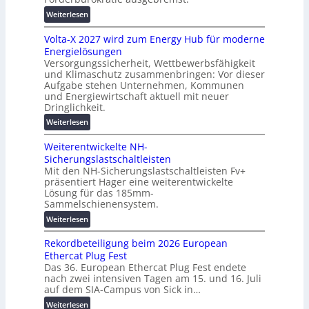
n
u
:
Weiterlesen
g
t
M
s
z
Volta-X 2027 wird zum Energy Hub für moderne
a
l
u
Energielösungen
s
ö
n
Versorgungssicherheit, Wettbewerbsfähigkeit
c
s
d
und Klimaschutz zusammenbringen: Vor dieser
h
u
Aufgabe stehen Unternehmen, Kommunen
d
i
n
und Energiewirtschaft aktuell mit neuer
i
n
g
Dringlichkeit.
g
e
e
:
i
Weiterlesen
n
n
V
t
b
Weiterentwickelte NH-
o
a
a
Sicherungslastschaltleisten
l
l
u
Mit den NH-Sicherungslastschaltleisten Fv+
t
e
:
präsentiert Hager eine weiterentwickelte
a
T
F
Lösung für das 185mm-
-
r
o
Sammelschienensystem.
X
a
r
:
Weiterlesen
2
n
s
W
0
s
c
Rekordbeteiligung beim 2026 European
e
2
p
h
Ethercat Plug Fest
i
7
a
u
Das 36. European Ethercat Plug Fest endete
t
w
r
n
nach zwei intensiven Tagen am 15. und 16. Juli
e
i
e
g
auf dem SIA-Campus von Sick in…
r
r
n
s
:
Weiterlesen
e
d
z