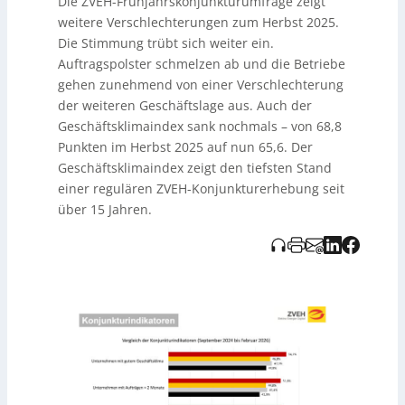
Die ZVEH-Frühjahrskonjunkturumfrage zeigt
klare Energiepolitik der Bundesregierung, die
Investoren verunsichere und damit wichtige
weitere Verschlechterungen zum Herbst 2025.
Geschäftsfelder bremse. In der Befragung von 1.641
Die Stimmung trübt sich weiter ein.
Betrieben wird die aktuelle Geschäftslage schlechter
Auftragspolster schmelzen ab und die Betriebe
bewertet, zugleich steigt der Anteil der Betriebe mit
gehen zunehmend von einer Verschlechterung
schlechter Lage. Die Einstellungsbereitschaft bleibt mit
der weiteren Geschäftslage aus. Auch der
rund 46 % unter der 50%-Marke; zudem deuten die
Zahlen auf eine schwächere Beschäftigungsentwicklung
Geschäftsklimaindex sank nochmals – von 68,8
hin.
Punkten im Herbst 2025 auf nun 65,6. Der
Geschäftsklimaindex zeigt den tiefsten Stand
einer regulären ZVEH-Konjunkturerhebung seit
über 15 Jahren.