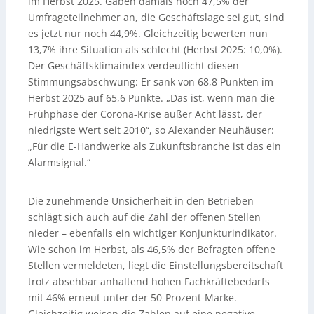
im Herbst 2025. Gaben damals noch 47,5% der
Umfrageteilnehmer an, die Geschäftslage sei gut, sind
es jetzt nur noch 44,9%. Gleichzeitig bewerten nun
13,7% ihre Situation als schlecht (Herbst 2025: 10,0%).
Der Geschäftsklimaindex verdeutlicht diesen
Stimmungsabschwung: Er sank von 68,8 Punkten im
Herbst 2025 auf 65,6 Punkte. „Das ist, wenn man die
Frühphase der Corona-Krise außer Acht lässt, der
niedrigste Wert seit 2010“, so Alexander Neuhäuser:
„Für die E-Handwerke als Zukunftsbranche ist das ein
Alarmsignal.“
Die zunehmende Unsicherheit in den Betrieben
schlägt sich auch auf die Zahl der offenen Stellen
nieder – ebenfalls ein wichtiger Konjunkturindikator.
Wie schon im Herbst, als 46,5% der Befragten offene
Stellen vermeldeten, liegt die Einstellungsbereitschaft
trotz absehbar anhaltend hohen Fachkräftebedarfs
mit 46% erneut unter der 50-Prozent-Marke.
Gleichzeitig weisen die Zahlen auf eine negative