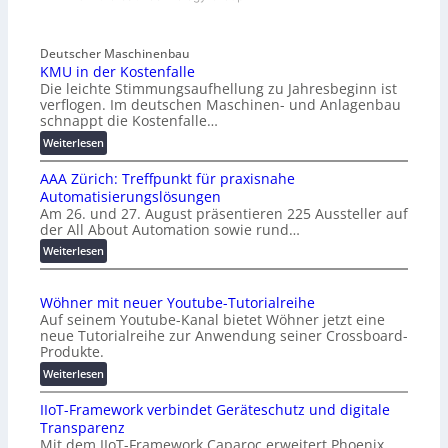
Deutscher Maschinenbau
KMU in der Kostenfalle
Die leichte Stimmungsaufhellung zu Jahresbeginn ist
verflogen. Im deutschen Maschinen- und Anlagenbau
schnappt die Kostenfalle…
:
Weiterlesen
K
AAA Zürich: Treffpunkt für praxisnahe
M
Automatisierungslösungen
U
Am 26. und 27. August präsentieren 225 Aussteller auf
i
der All About Automation sowie rund…
n
d
:
Weiterlesen
e
A
r
A
Wöhner mit neuer Youtube-Tutorialreihe
K
A
Auf seinem Youtube-Kanal bietet Wöhner jetzt eine
o
Z
neue Tutorialreihe zur Anwendung seiner Crossboard-
s
ü
Produkte.
t
r
:
Weiterlesen
e
i
W
n
c
IIoT-Framework verbindet Geräteschutz und digitale
ö
f
h
Transparenz
h
a
:
Mit dem IIoT-Framework Caparoc erweitert Phoenix
n
l
T