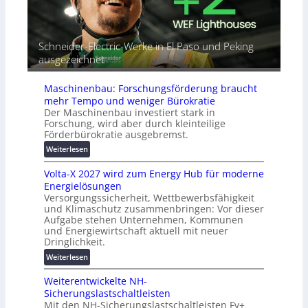
t
e
l
o
t
r
m
G
e
a
Schneider-Electric-Werke in El Paso und Peking
e
i
t
ausgezeichnet
r
h
i
ä
e
s
t
Maschinenbau: Forschungsförderung braucht
i
e
mehr Tempo und weniger Bürokratie
e
s
Der Maschinenbau investiert stark in
r
c
Forschung, wird aber durch kleinteilige
u
h
Förderbürokratie ausgebremst.
n
u
:
Weiterlesen
g
t
M
s
z
Volta-X 2027 wird zum Energy Hub für moderne
a
l
u
Energielösungen
s
ö
n
Versorgungssicherheit, Wettbewerbsfähigkeit
c
s
d
und Klimaschutz zusammenbringen: Vor dieser
h
u
Aufgabe stehen Unternehmen, Kommunen
d
i
n
und Energiewirtschaft aktuell mit neuer
i
n
g
Dringlichkeit.
g
e
e
:
i
Weiterlesen
n
n
V
t
b
Weiterentwickelte NH-
o
a
a
Sicherungslastschaltleisten
l
l
u
Mit den NH-Sicherungslastschaltleisten Fv+
t
e