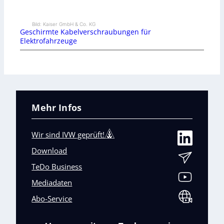
Bild: Kaiser GmbH & Co. KG
Geschirmte Kabelverschraubungen für
Elektrofahrzeuge
Mehr Infos
Wir sind IVW geprüft!
Download
TeDo Business
Mediadaten
Abo-Service