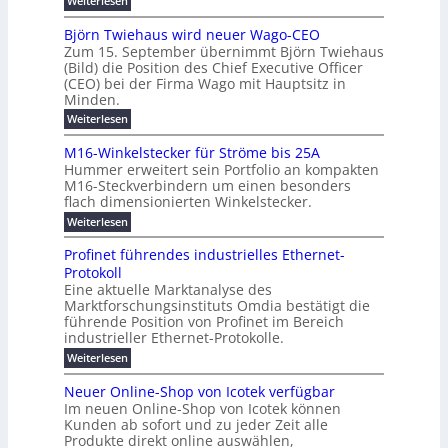
Weiterlesen
m
g
c
h
U
o
e
h
m
b
e
Björn Twiehaus wird neuer Wago-CEO
d
f
h
s
e
Zum 15. September übernimmt Björn Twiehaus
r
e
ü
a
r
(Bild) die Position des Chief Executive Officer
i
u
h
t
r
T
(CEO) bei der Firma Wago mit Hauptsitz in
r
z
m
n
n
e
u
Minden.
w
2
g
e
n
a
m
:
Weiterlesen
0
s
g
E
c
p
B
2
e
l
h
n
j
o
M16-Winkelstecker für Ströme bis 25A
n
s
6
a
ö
e
f
u
t
Hummer erweitert sein Portfolio an kompakten
E
r
s
r
ü
u
M16-Steckverbindern um einen besonders
n
n
u
t
r
m
g
flach dimensionierten Winkelstecker.
T
d
e
v
r
s
i
w
:
w
Weiterlesen
ff
o
o
c
i
e
M
i
n
e
e
p
h
1
z
l
ü
Profinet führendes industrielles Ethernet-
n
h
6
e
i
a
b
ö
Protokoll
a
i
-
e
e
a
l
u
s
Eine aktuelle Marktanalyse des
W
n
g
r
n
s
t
Marktforschungsinstituts Omdia bestätigt die
i
u
t
2
e
w
E
n
l
führende Position von Profinet im Bereich
e
0
n
i
r
k
r
%
t
industrieller Ethernet-Protokolle.
e
g
r
e
B
e
i
h
i
d
:
Weiterlesen
e
l
s
m
ü
n
P
e
s
s
K
n
e
r
e
r
t
Neuer Online-Shop von Icotek verfügbar
r
a
t
r
u
o
o
e
b
s
Im neuen Online-Shop von Icotek können
c
e
e
f
c
e
k
t
Kunden ab sofort und zu jeder Zeit alle
a
r
i
n
k
l
e
r
Produkte direkt online auswählen,
W
n
t
e
m
n