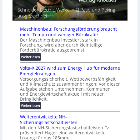
m
G
e
a
Schneider-Electric-Werke in El Paso und Peking
e
i
t
ausgezeichnet
r
h
i
ä
e
s
t
Maschinenbau: Forschungsförderung braucht
i
e
mehr Tempo und weniger Bürokratie
e
s
Der Maschinenbau investiert stark in
r
c
Forschung, wird aber durch kleinteilige
u
h
Förderbürokratie ausgebremst.
n
u
:
Weiterlesen
g
t
M
s
z
Volta-X 2027 wird zum Energy Hub für moderne
a
l
u
Energielösungen
s
ö
n
Versorgungssicherheit, Wettbewerbsfähigkeit
c
s
d
und Klimaschutz zusammenbringen: Vor dieser
h
u
Aufgabe stehen Unternehmen, Kommunen
d
i
n
und Energiewirtschaft aktuell mit neuer
i
n
g
Dringlichkeit.
g
e
e
:
i
Weiterlesen
n
n
V
t
b
Weiterentwickelte NH-
o
a
a
Sicherungslastschaltleisten
l
l
u
Mit den NH-Sicherungslastschaltleisten Fv+
t
e
:
präsentiert Hager eine weiterentwickelte
a
T
F
Lösung für das 185mm-
-
r