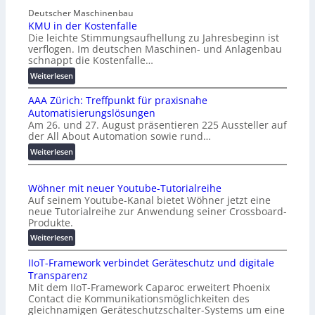
Deutscher Maschinenbau
KMU in der Kostenfalle
Die leichte Stimmungsaufhellung zu Jahresbeginn ist
verflogen. Im deutschen Maschinen- und Anlagenbau
schnappt die Kostenfalle…
:
Weiterlesen
K
AAA Zürich: Treffpunkt für praxisnahe
M
Automatisierungslösungen
U
Am 26. und 27. August präsentieren 225 Aussteller auf
i
der All About Automation sowie rund…
n
d
:
Weiterlesen
e
A
r
A
Wöhner mit neuer Youtube-Tutorialreihe
K
A
Auf seinem Youtube-Kanal bietet Wöhner jetzt eine
o
Z
neue Tutorialreihe zur Anwendung seiner Crossboard-
s
ü
Produkte.
t
r
:
Weiterlesen
e
i
W
n
c
IIoT-Framework verbindet Geräteschutz und digitale
ö
f
h
Transparenz
h
a
:
Mit dem IIoT-Framework Caparoc erweitert Phoenix
n
l
T
Contact die Kommunikationsmöglichkeiten des
e
l
r
gleichnamigen Geräteschutzschalter-Systems um eine
r