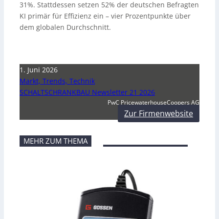
31%. Stattdessen setzen 52% der deutschen Befragten
KI primär für Effizienz ein – vier Prozentpunkte über
dem globalen Durchschnitt.
1. Juni 2026
Markt, Trends, Technik
SCHALTSCHRANKBAU Newsletter 21 2026
PwC PricewaterhouseCoopers AG
Zur Firmenwebsite
MEHR ZUM THEMA