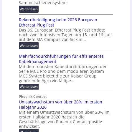
o
Sammelschienensystem.
X
a
r
:
Weiterlesen
2
n
s
W
0
s
c
Rekordbeteiligung beim 2026 European
e
2
p
h
Ethercat Plug Fest
i
7
a
u
Das 36. European Ethercat Plug Fest endete
t
w
r
n
nach zwei intensiven Tagen am 15. und 16. Juli
e
i
e
g
auf dem SIA-Campus von Sick in…
r
r
n
s
:
Weiterlesen
e
d
z
f
R
n
z
ö
Mehrfachdurchführungen für effizienteres
e
t
u
r
Kabelmanagement
k
w
m
d
Mit den robusten Kabeldurchführungen der
o
i
E
e
Serie MCE Pro und dem modularen System
r
c
n
r
MCE Syntec bietet die zur Kaiser Group
d
k
e
gehörende Agro vielfältige…
u
b
e
r
n
:
Weiterlesen
e
l
g
M
g
t
t
e
y
b
Phoenix Contact
e
h
e
H
Umsatzwachstum von über 20% im ersten
r
r
i
N
u
Halbjahr 2026
f
a
l
H
b
a
Mit einem Umsatzwachstum von über 20% im
u
i
-
c
f
ersten Halbjahr 2026 hat sich die
c
h
g
S
Geschäftslage von Phoenix Contact positiv
ü
h
d
u
i
entwickelt.
r
u
t
n
c
r
m
: