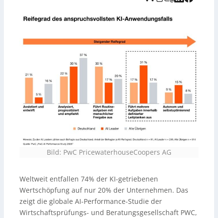
KI-Grundlagen als in der wirtschaftlichen Verwertung:
Nur 25 Prozent richten KI auf Umsatzwachstum aus,
während 52 Prozent KI vor allem zur Effizienzsteigerung
nutzen (über globalem Durchschnitt). Hinweis: Die
Audioaufnahme zum Beitrag wurde KI-generiert und
vom Tele-Verlag bereitgestellt.
Bild: PwC PricewaterhouseCoopers AG
Weltweit entfallen 74% der KI-getriebenen
Wertschöpfung auf nur 20% der Unternehmen. Das
zeigt die globale AI-Performance-Studie der
Wirtschaftsprüfungs- und Beratungsgesellschaft PWC,