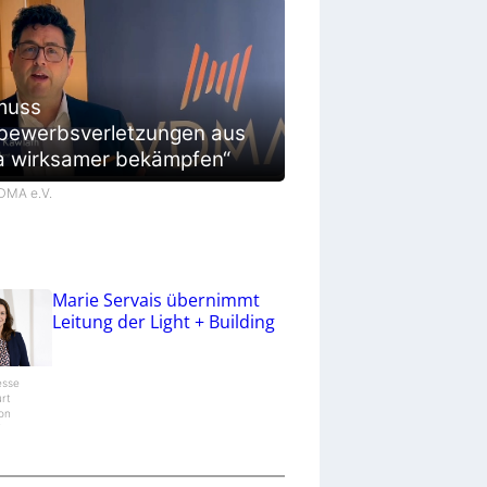
muss
bewerbsverletzungen aus
a wirksamer bekämpfen“
VDMA e.V.
Marie Servais übernimmt
Leitung der Light + Building
esse
urt
ion
/