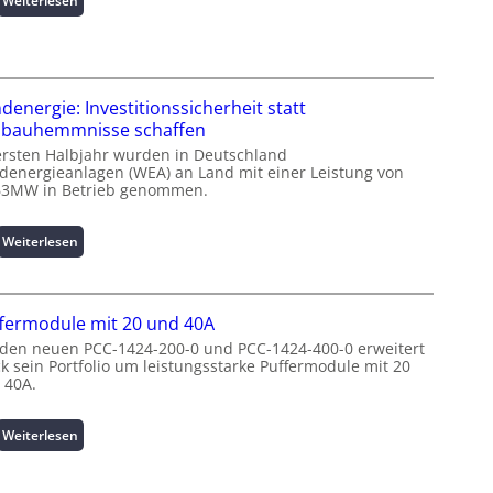
Weiterlesen
t
I
i
n
o
t
n
e
z
l
denergie: Investitionssicherheit statt
u
l
bauhemmnisse schaffen
m
i
ersten Halbjahr wurden in Deutschland
L
g
denergieanlagen (WEA) an Land mit einer Leistung von
a
e
63MW in Betrieb genommen.
s
n
t
t
:
Weiterlesen
s
e
W
p
N
i
i
u
n
t
t
fermodule mit 20 und 40A
d
z
z
e
 den neuen PCC-1424-200-0 und PCC-1424-400-0 erweitert
e
u
ck sein Portfolio um leistungsstarke Puffermodule mit 20
n
n
n
 40A.
e
m
g
r
a
s
g
:
Weiterlesen
n
ü
i
P
a
b
e
u
g
e
: