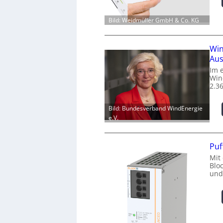
Bild: Weidmüller GmbH & Co. KG
Win
Aus
Im 
Win
2.3
Bild: Bundesverband WindEnergie
e.V.
Puf
Mit
Blo
und