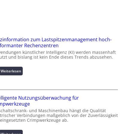
zinformation zum Lastspitzenmanagement hoch-
formanter Rechenzentren
endungen künstlicher Intelligenz (KI) werden massenhaft
utzt und bislang ist kein Ende dieses Trends abzusehen.
:
Weiterlesen
K
u
r
z
elligente Nutzungsüberwachung für
i
impwerkzeuge
n
Schaltschrank- und Maschinenbau hängt die Qualität
f
ktrischer Verbindungen maßgeblich von der Zuverlässigkeit
o
 eingesetzten Crimpwerkzeuge ab.
r
m
a
: