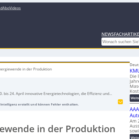
ed
Abo
Videos
NEWS
FACHARTIK
Search
Deut
nergiewende in der Produktion
KMU
Die 
Jahr
Mas
Kost
bis 24. April innovative Energietechnologien, die Effizienz und
Weit
bessern und Kosten senken sollen. In den Hallen 11 bis 13 werden
Intelligenz erstellt und können Fehler enthalten.
altige und elektrifizierte Energieversorgung gezeigt. Der Fokus
AAA
 Entwicklung intelligenter Netze, Speichertechnologien und
Aut
gietechnik, Energieautomation, Energieinfrastruktur,
Am 2
ien. Zu den Ausstellern gehören namhafte Unternehmen wie
iewende in der Produktion
Auss
raunhofer Institute.
sow
Weit