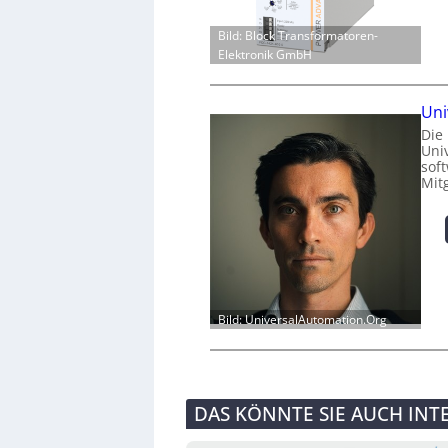
Bild: Block Transformatoren-
Elektronik GmbH
Uni
Die
Univ
sof
Mit
Bild: UniversalAutomation.Org
DAS KÖNNTE SIE AUCH INT