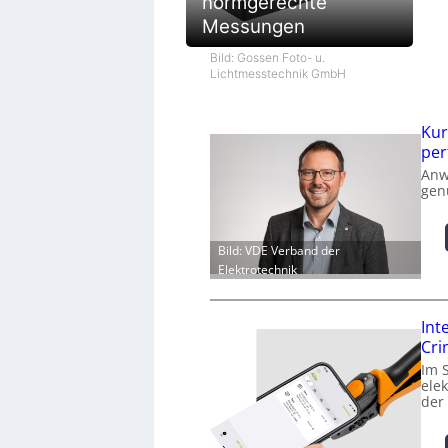
normgerechte
Messungen
Bild: Gossen Foto- u.
Lichtmesstechnik GmbH
Kur
per
Anw
gen
Bild: VDE Verband der
Elektrotechnik
Int
Cr
Im 
ele
der