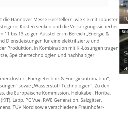
D
f
gt die Hannover Messe Herstellern, wie sie mit robusten
z steigern, Kosten senken und die Versorgungssicherheit
Bil
n 11 bis 13 zeigen Aussteller im Bereich „Energie &
d Dienstleistungen für eine elektrifizierte und
der Produktion. In Kombination mit KI-Lösungen tragen
S
Netze, Speichertechnologien und nachhaltiger
E
a
Themencluster „Energietechnik & Energieautomation“,
ösungen“ sowie „Wasserstoff-Technologien“. Zu den
ies, die Europäische Kommission, Helukabel, Horiba,
 (KIT), Lapp, PC Vue, RWE Generation, Salzgitter,
iemens, TÜV Nord sowie verschiedene Fraunhofer-