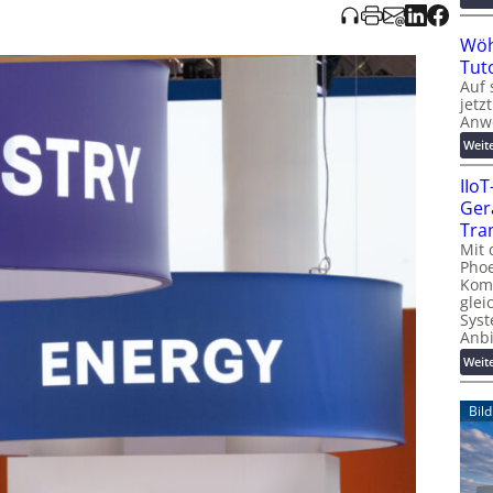
Wöh
Tut
Auf 
jetz
Anw
Weit
IIo
Ger
Tra
Mit 
Phoe
Kom
glei
Syst
Anb
Weit
Bil