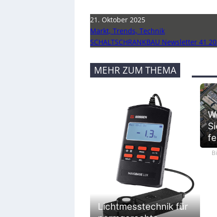
21. Oktober 2025
Markt, Trends, Technik
SCHALTSCHRANKBAU Newsletter 41 20
MEHR ZUM THEMA
We
Si
fe
B
Lichtmesstechnik für