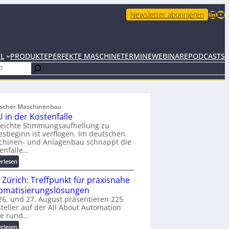
LinkedIn
YouTube
Newsletter abonnieren
EL
PRODUKTE
PERFEKTE MASCHINE
TERMINE
WEBINARE
PODCASTS
scher Maschinenbau
 in der Kostenfalle
leichte Stimmungsaufhellung zu
esbeginn ist verflogen. Im deutschen
chinen- und Anlagenbau schnappt die
enfalle…
:
erlesen
K
 Zürich: Treffpunkt für praxisnahe
M
U
omatisierungslösungen
i
6. und 27. August präsentieren 225
teller auf der All About Automation
n
ie rund…
d
e
:
erlesen