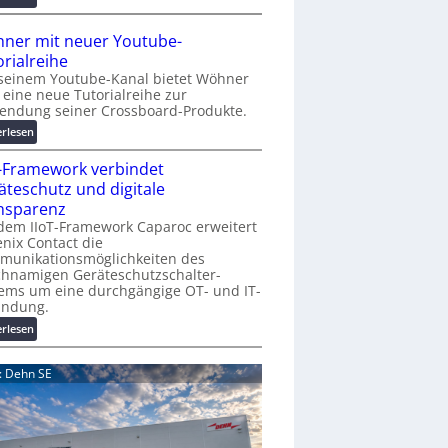
r
A
K
A
ner mit neuer Youtube-
o
A
orialreihe
s
Z
seinem Youtube-Kanal bietet Wöhner
t
ü
t eine neue Tutorialreihe zur
e
r
endung seiner Crossboard-Produkte.
n
i
:
erlesen
f
c
W
a
h
T-Framework verbindet
ö
l
:
h
äteschutz und digitale
l
T
n
nsparenz
e
r
e
dem IIoT-Framework Caparoc erweitert
e
r
nix Contact die
f
munikationsmöglichkeiten des
m
f
chnamigen Geräteschutzschalter-
i
p
ems um eine durchgängige OT- und IT-
t
u
indung.
n
n
:
erlesen
e
k
I
u
t
I
e
d: Dehn SE
f
o
r
ü
T
Y
r
-
o
p
F
u
r