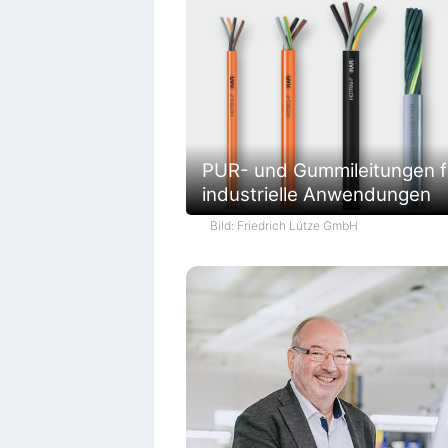
PUR- und Gummileitungen f
industrielle Anwendungen
Bild: Friedrich Lütze GmbH