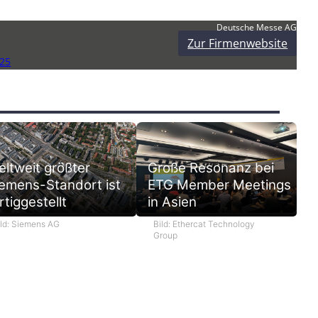
Deutsche Messe AG
Zur Firmenwebsite
25
ltweit größter
Große Resonanz bei
emens-Standort ist
ETG Member Meetings
rtiggestellt
in Asien
ild: Siemens AG
Bild: Ethercat Technology
Group