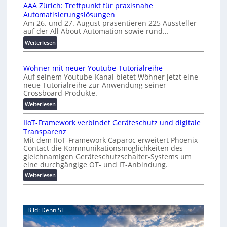
n
l
AAA Zürich: Treffpunkt für praxisnahe
M
A
Automatisierungslösungen
U
u
Am 26. und 27. August präsentieren 225 Aussteller
i
auf der All About Automation sowie rund…
t
n
o
d
:
Weiterlesen
e
A
m
r
A
a
Wöhner mit neuer Youtube-Tutorialreihe
K
A
t
Auf seinem Youtube-Kanal bietet Wöhner jetzt eine
o
Z
i
neue Tutorialreihe zur Anwendung seiner
s
ü
o
Crossboard-Produkte.
t
r
n
:
Weiterlesen
e
i
.
W
n
c
O
IIoT-Framework verbindet Geräteschutz und digitale
ö
f
h
r
Transparenz
h
a
:
g
Mit dem IIoT-Framework Caparoc erweitert Phoenix
n
l
T
w
Contact die Kommunikationsmöglichkeiten des
e
l
r
gleichnamigen Geräteschutzschalter-Systems um
ä
r
e
e
eine durchgängige OT- und IT-Anbindung.
c
m
f
:
Weiterlesen
h
i
f
I
s
t
p
I
n
t
u
o
e
w
n
Bild: Dehn SE
T
u
e
k
-
e
t
i