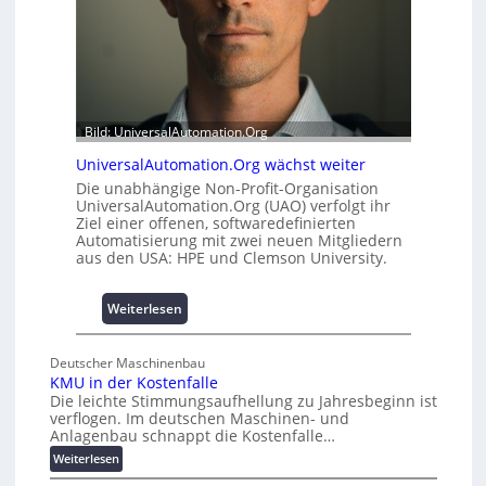
m
t
i
A
t
u
2
s
0
b
u
a
Bild: UniversalAutomation.Org
n
u
d
h
UniversalAutomation.Org wächst weiter
4
e
Die unabhängige Non-Profit-Organisation
0
m
UniversalAutomation.Org (UAO) verfolgt ihr
A
Ziel einer offenen, softwaredefinierten
m
Automatisierung mit zwei neuen Mitgliedern
n
aus den USA: HPE und Clemson University.
i
s
s
:
Weiterlesen
e
U
s
n
Deutscher Maschinenbau
c
i
KMU in der Kostenfalle
h
v
Die leichte Stimmungsaufhellung zu Jahresbeginn ist
a
e
verflogen. Im deutschen Maschinen- und
f
r
Anlagenbau schnappt die Kostenfalle…
f
s
:
Weiterlesen
e
a
K