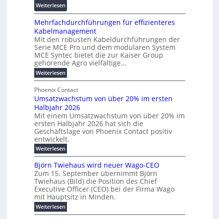
s
n
:
Weiterlesen
e
d
f
z
R
n
z
ö
Mehrfachdurchführungen für effizienteres
e
t
u
r
Kabelmanagement
k
w
m
d
Mit den robusten Kabeldurchführungen der
o
i
E
e
Serie MCE Pro und dem modularen System
r
c
n
r
MCE Syntec bietet die zur Kaiser Group
d
k
e
gehörende Agro vielfältige…
u
b
e
r
n
:
Weiterlesen
e
l
g
M
g
t
t
e
y
b
Phoenix Contact
e
h
e
H
Umsatzwachstum von über 20% im ersten
r
r
i
N
u
Halbjahr 2026
f
a
l
H
b
a
Mit einem Umsatzwachstum von über 20% im
u
i
-
c
f
ersten Halbjahr 2026 hat sich die
c
h
g
S
Geschäftslage von Phoenix Contact positiv
ü
h
d
u
i
entwickelt.
r
u
t
n
c
r
m
:
Weiterlesen
m
g
c
h
U
o
e
h
m
b
e
Björn Twiehaus wird neuer Wago-CEO
d
f
h
s
e
Zum 15. September übernimmt Björn
r
e
ü
a
r
Twiehaus (Bild) die Position des Chief
i
u
h
t
r
T
Executive Officer (CEO) bei der Firma Wago
r
z
m
n
n
e
u
mit Hauptsitz in Minden.
w
2
g
e
n
a
m
:
Weiterlesen
0
s
g
E
c
p
B
2
e
l
h
n