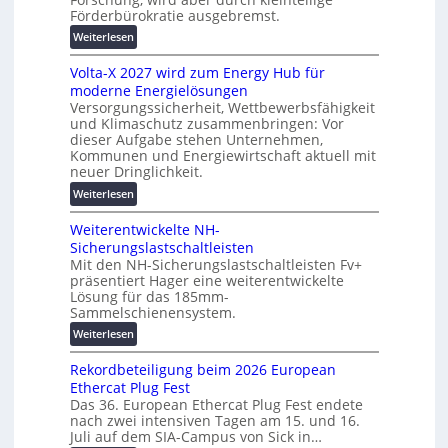
c
Förderbürokratie ausgebremst.
u
h
n
:
Weiterlesen
u
g
M
t
s
Volta-X 2027 wird zum Energy Hub für
a
z
l
moderne Energielösungen
s
u
ö
Versorgungssicherheit, Wettbewerbsfähigkeit
c
n
und Klimaschutz zusammenbringen: Vor
s
h
d
dieser Aufgabe stehen Unternehmen,
u
i
d
Kommunen und Energiewirtschaft aktuell mit
n
n
i
neuer Dringlichkeit.
g
e
g
:
Weiterlesen
e
n
i
V
n
b
t
Weiterentwickelte NH-
o
a
a
Sicherungslastschaltleisten
l
u
l
Mit den NH-Sicherungslastschaltleisten Fv+
t
:
e
präsentiert Hager eine weiterentwickelte
a
F
Lösung für das 185mm-
T
-
o
Sammelschienensystem.
r
X
r
a
:
Weiterlesen
2
s
n
W
0
c
s
Rekordbeteiligung beim 2026 European
e
2
h
p
Ethercat Plug Fest
i
7
u
Das 36. European Ethercat Plug Fest endete
a
t
w
n
nach zwei intensiven Tagen am 15. und 16.
r
e
i
g
Juli auf dem SIA-Campus von Sick in…
e
r
r