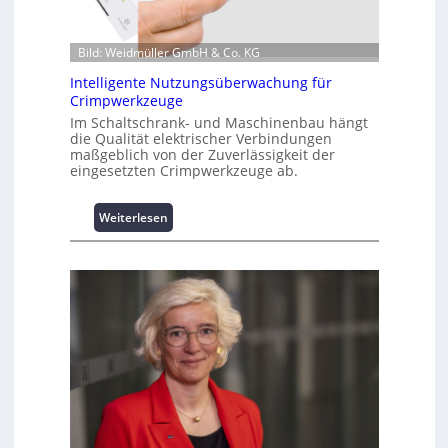
i
o
n
Bild: Weidmüller GmbH & Co. KG
z
Intelligente Nutzungsüberwachung für
u
Crimpwerkzeuge
m
Im Schaltschrank- und Maschinenbau hängt
L
die Qualität elektrischer Verbindungen
a
maßgeblich von der Zuverlässigkeit der
s
eingesetzten Crimpwerkzeuge ab.
t
s
:
Weiterlesen
p
I
i
n
t
t
z
e
e
l
n
l
m
i
a
g
n
e
a
n
g
t
e
e
m