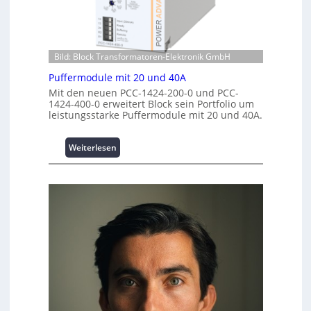
r
h
v
i
e
e
m
n
s
p
z
t
w
Bild: Block Transformatoren-Elektronik GmbH
e
i
e
n
t
Puffermodule mit 20 und 40A
r
t
i
Mit den neuen PCC-1424-200-0 und PCC-
k
r
o
1424-400-0 erweitert Block sein Portfolio um
z
e
n
leistungsstarke Puffermodule mit 20 und 40A.
e
n
s
u
s
:
Weiterlesen
g
i
P
e
c
u
h
f
e
f
r
e
h
r
e
m
i
o
t
d
s
u
t
l
a
e
t