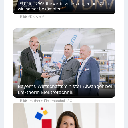
„EU muss Wettbewerbsverletzungen aus China
wirksamer bekämpfen“
Bild: VDMA e.V.
Bayerns Wirtschaftsminister Aiwanger bei
Lm-therm Elektrotechnik
Bild: Lm-therm Elektrotechnik AG