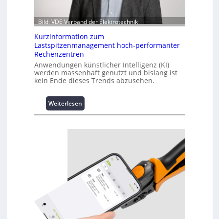
Bild: VDE Verband der Elektrotechnik
Kurzinformation zum
Lastspitzenmanagement hoch-performanter
Rechenzentren
Anwendungen künstlicher Intelligenz (KI)
werden massenhaft genutzt und bislang ist
kein Ende dieses Trends abzusehen.
:
Weiterlesen
K
u
r
z
i
n
f
o
r
m
a
t