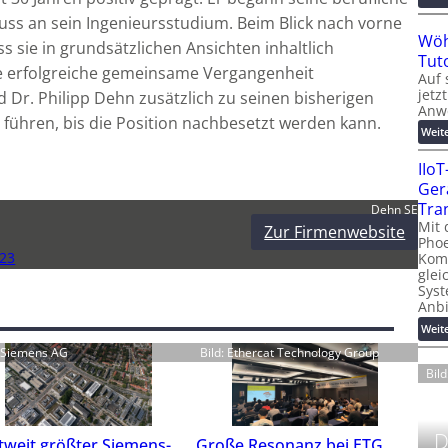
ss an sein Ingenieursstudium. Beim Blick nach vorne
Wöh
ss sie in grundsätzlichen Ansichten inhaltlich
Tut
ie erfolgreiche gemeinsame Vergangenheit
Auf 
jetz
rd Dr. Philipp Dehn zusätzlich zu seinen bisherigen
Anw
führen, bis die Position nachbesetzt werden kann.
Weit
IIo
Ger
Tra
Dehn SE
Mit 
Zur Firmenwebsite
Phoe
23
Kom
glei
Syst
Anb
Weit
: Siemens AG
Bild: Ethercat Technology Group
Bil
D
tweit größter Siemens-
Große Resonanz bei ETG