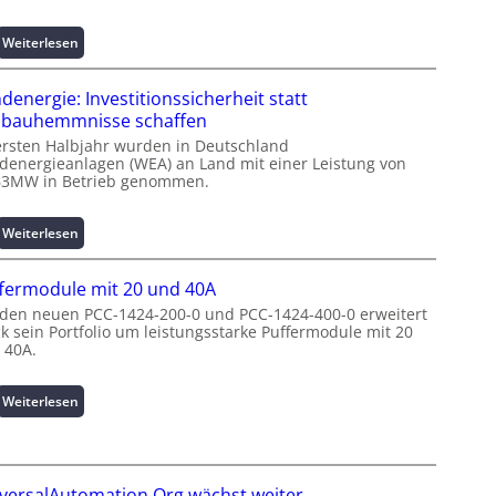
o
r
:
Weiterlesen
m
I
a
n
denergie: Investitionssicherheit statt
t
t
bauhemmnisse schaffen
i
e
ersten Halbjahr wurden in Deutschland
o
l
denergieanlagen (WEA) an Land mit einer Leistung von
n
l
63MW in Betrieb genommen.
z
i
u
g
m
e
:
Weiterlesen
L
n
W
a
t
i
fermodule mit 20 und 40A
s
e
n
 den neuen PCC-1424-200-0 und PCC-1424-400-0 erweitert
t
N
d
ck sein Portfolio um leistungsstarke Puffermodule mit 20
s
u
e
 40A.
p
t
n
i
z
e
t
u
r
:
Weiterlesen
z
n
g
P
e
g
i
u
n
s
e
f
m
ü
:
f
versalAutomation.Org wächst weiter