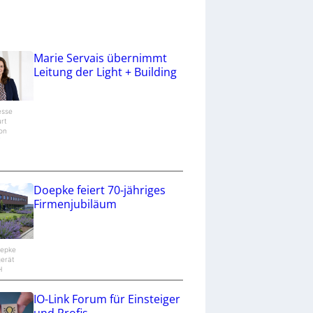
Marie Servais übernimmt
Leitung der Light + Building
esse
urt
ion
/
Doepke feiert 70-jähriges
Firmenjubiläum
oepke
gerät
H
IO-Link Forum für Einsteiger