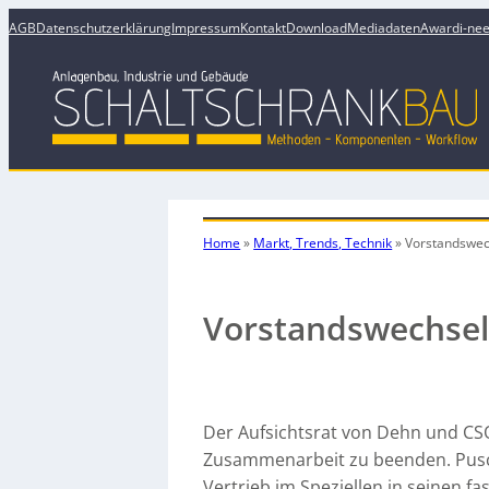
AGB
Datenschutzerklärung
Impressum
Kontakt
Download
Mediadaten
Award
i-ne
Home
»
Markt, Trends, Technik
»
Vorstandswec
Vorstandswechsel
Der Aufsichtsrat von Dehn und CSO
Zusammenarbeit zu beenden. Pus
Vertrieb im Speziellen in seinen fa