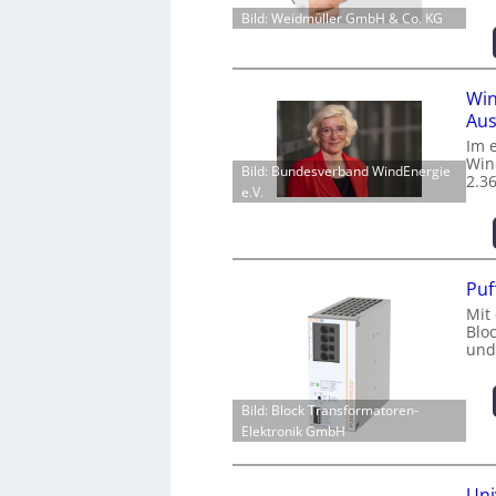
Bild: Weidmüller GmbH & Co. KG
Win
Aus
Im 
Win
Bild: Bundesverband WindEnergie
2.3
e.V.
Puf
Mit
Blo
und
Bild: Block Transformatoren-
Elektronik GmbH
Uni