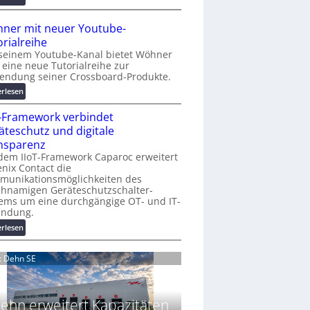
r
A
K
A
ner mit neuer Youtube-
o
A
orialreihe
s
Z
seinem Youtube-Kanal bietet Wöhner
t
ü
t eine neue Tutorialreihe zur
e
r
endung seiner Crossboard-Produkte.
n
i
:
erlesen
f
c
W
a
h
T-Framework verbindet
ö
l
:
h
äteschutz und digitale
l
T
n
nsparenz
e
r
e
dem IIoT-Framework Caparoc erweitert
e
r
nix Contact die
f
munikationsmöglichkeiten des
m
f
chnamigen Geräteschutzschalter-
i
p
ems um eine durchgängige OT- und IT-
t
u
indung.
n
n
:
erlesen
e
k
I
u
t
I
e
d: Dehn SE
f
o
r
ü
T
Y
r
-
o
p
ehn erweitert Kapazitäten
F
u
r