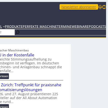
LinkedIn
YouTube
Newsletter abonnieren
EL
PRODUKTE
PERFEKTE MASCHINE
TERMINE
WEBINARE
PODCASTS
scher Maschinenbau
 in der Kostenfalle
leichte Stimmungsaufhellung zu
esbeginn ist verflogen. Im deutschen
chinen- und Anlagenbau schnappt die
enfalle…
:
erlesen
K
 Zürich: Treffpunkt für praxisnahe
M
U
omatisierungslösungen
i
6. und 27. August präsentieren 225
teller auf der All About Automation
n
ie rund…
d
e
:
erlesen