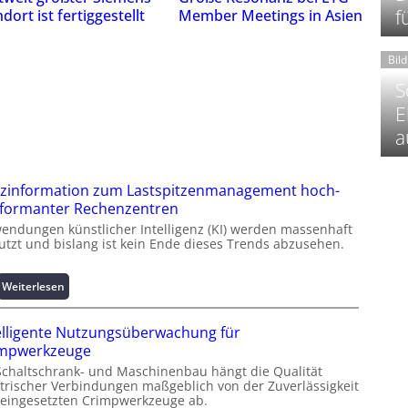
f
dort ist fertiggestellt
Member Meetings in Asien
Bil
S
E
a
zinformation zum Lastspitzenmanagement hoch-
formanter Rechenzentren
endungen künstlicher Intelligenz (KI) werden massenhaft
utzt und bislang ist kein Ende dieses Trends abzusehen.
:
Weiterlesen
K
u
elligente Nutzungsüberwachung für
r
impwerkzeuge
z
Schaltschrank- und Maschinenbau hängt die Qualität
i
ktrischer Verbindungen maßgeblich von der Zuverlässigkeit
n
 eingesetzten Crimpwerkzeuge ab.
f