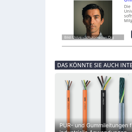
Die
Univ
sof
Mit
Bild: UniversalAutomation.Org
DAS KÖNNTE SIE AUCH INT
PUR- und Gummileitungen f