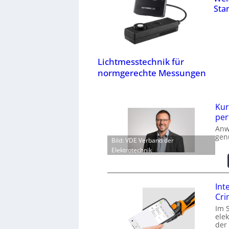
Stan
Lichtmesstechnik für
normgerechte Messungen
Kur
per
Anw
gen
Bild: VDE Verband der
Elektrotechnik
Int
Cr
Im 
ele
der