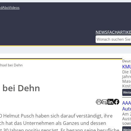
ed
Abo
Videos
NEWS
FACHARTIK
Search
Deut
hsel bei Dehn
KMU
Die 
Jahr
Mas
 bei Dehn
Kost
Weit
AAA
Aut
Am 2
 Helmut Pusch haben sich darauf verständigt, ihre
Auss
ch hat das Unternehmen als Ganzes und dessen
sow
st 30 Jahren positiv geprägt. Er begann seine berufliche
Weit