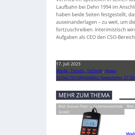
Laufbahn bei Dehn 1994 im Anschlu
haben beide Seiten festgestellt, da
auseinanderlagen – zu weit, um d
fortzuschreiben. Interimistisch wi
Aufgaben als CEO den CSO-Bereich 
17. Juli 2023
Markt, Trends, Technik
,
News
SCHALTSCHRANKBAU Newsletter 27 20
MEHR ZUM THEMA
Bild: Gossen Foto- u. Lichtmesstechnik
Bild
GmbH
Wel