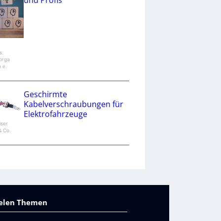
und Profis
s
orga
n e.
Geschirmte
Kabelverschraubungen für
Elektrofahrzeuge
iser
 Co.
vielen Themen