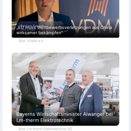
„EU muss Wettbewerbsverletzungen aus China
wirksamer bekämpfen“
Bild: VDMA e.V.
Bayerns Wirtschaftsminister Aiwanger bei
Lm-therm Elektrotechnik
Bild: Lm-therm Elektrotechnik AG