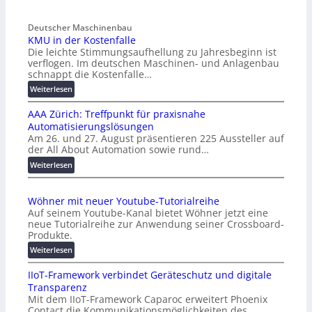
Deutscher Maschinenbau
KMU in der Kostenfalle
Die leichte Stimmungsaufhellung zu Jahresbeginn ist
verflogen. Im deutschen Maschinen- und Anlagenbau
schnappt die Kostenfalle…
:
Weiterlesen
K
AAA Zürich: Treffpunkt für praxisnahe
M
Automatisierungslösungen
U
Am 26. und 27. August präsentieren 225 Aussteller auf
i
der All About Automation sowie rund…
n
d
:
Weiterlesen
e
A
r
A
Wöhner mit neuer Youtube-Tutorialreihe
K
A
Auf seinem Youtube-Kanal bietet Wöhner jetzt eine
o
Z
neue Tutorialreihe zur Anwendung seiner Crossboard-
s
ü
Produkte.
t
r
:
Weiterlesen
e
i
W
n
c
IIoT-Framework verbindet Geräteschutz und digitale
ö
f
h
Transparenz
h
a
:
Mit dem IIoT-Framework Caparoc erweitert Phoenix
n
l
T
Contact die Kommunikationsmöglichkeiten des
e