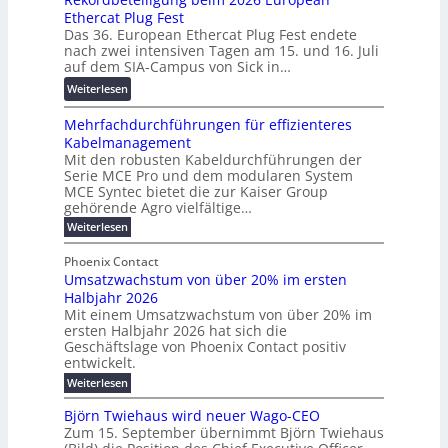
T
2
h
Ethercat Plug Fest
i
r
7
u
Das 36. European Ethercat Plug Fest endete
t
a
w
n
nach zwei intensiven Tagen am 15. und 16. Juli
e
n
i
g
auf dem SIA-Campus von Sick in…
r
s
r
s
:
Weiterlesen
e
p
d
f
R
n
a
z
ö
Mehrfachdurchführungen für effizienteres
e
t
r
u
r
Kabelmanagement
k
w
e
m
d
Mit den robusten Kabeldurchführungen der
o
i
n
E
e
Serie MCE Pro und dem modularen System
r
c
z
n
r
MCE Syntec bietet die zur Kaiser Group
d
k
e
gehörende Agro vielfältige…
u
b
e
r
n
:
Weiterlesen
e
l
g
M
g
t
t
e
y
b
Phoenix Contact
e
h
e
H
Umsatzwachstum von über 20% im ersten
r
r
i
N
u
Halbjahr 2026
f
a
l
H
b
a
Mit einem Umsatzwachstum von über 20% im
u
i
-
c
f
ersten Halbjahr 2026 hat sich die
c
h
g
S
Geschäftslage von Phoenix Contact positiv
ü
h
d
u
i
entwickelt.
r
u
t
n
c
r
m
:
Weiterlesen
m
g
c
h
U
o
e
h
m
b
e
Björn Twiehaus wird neuer Wago-CEO
d
f
h
s
e
Zum 15. September übernimmt Björn Twiehaus
r
e
ü
a
r
i