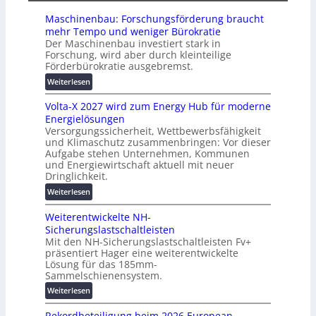
l
o
t
r
m
Maschinenbau: Forschungsförderung braucht
G
e
a
mehr Tempo und weniger Bürokratie
e
i
t
Der Maschinenbau investiert stark in
r
h
Forschung, wird aber durch kleinteilige
i
ä
Förderbürokratie ausgebremst.
e
s
t
i
:
Weiterlesen
e
e
M
s
Volta-X 2027 wird zum Energy Hub für moderne
r
a
c
Energielösungen
u
s
h
Versorgungssicherheit, Wettbewerbsfähigkeit
n
c
u
und Klimaschutz zusammenbringen: Vor dieser
g
h
t
Aufgabe stehen Unternehmen, Kommunen
s
i
und Energiewirtschaft aktuell mit neuer
z
l
n
Dringlichkeit.
u
ö
e
n
:
Weiterlesen
s
n
d
V
u
b
d
Weiterentwickelte NH-
o
n
a
i
Sicherungslastschaltleisten
l
g
u
g
Mit den NH-Sicherungslastschaltleisten Fv+
t
e
:
präsentiert Hager eine weiterentwickelte
i
a
n
F
Lösung für das 185mm-
t
-
o
Sammelschienensystem.
a
X
r
:
Weiterlesen
l
2
s
W
e
0
c
Rekordbeteiligung beim 2026 European
e