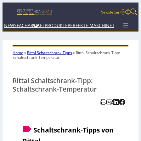
LinkedIn
YouTu
Newsletter
NEWS
FACHARTIKEL
PRODUKTE
PERFEKTE MASCHINE
TERMINE
WEB
Home
»
Rittal Schaltschrank-Tipps
»
Rittal Schaltschrank-Tipp:
Schaltschrank-Temperatur
Rittal Schaltschrank-Tipp:
Schaltschrank-Temperatur
Schaltschrank-Tipps von
Rittal