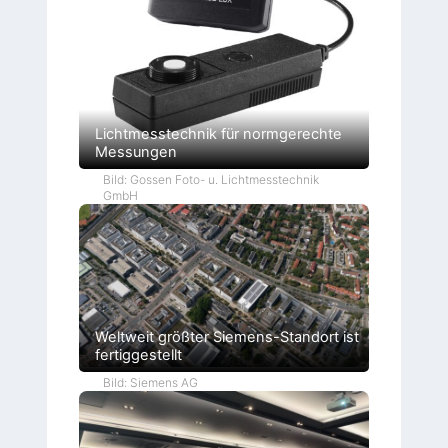
Lichtmesstechnik für normgerechte
Messungen
Bild: Gossen Foto- u. Lichtmesstechnik
GmbH
Weltweit größter Siemens-Standort ist
fertiggestellt
Bild: Siemens AG