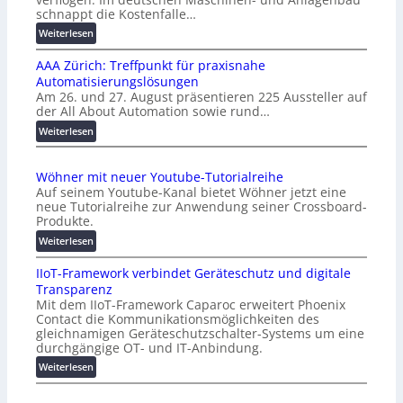
schnappt die Kostenfalle…
:
Weiterlesen
K
AAA Zürich: Treffpunkt für praxisnahe
M
Automatisierungslösungen
U
Am 26. und 27. August präsentieren 225 Aussteller auf
i
der All About Automation sowie rund…
n
d
:
Weiterlesen
e
A
r
A
Wöhner mit neuer Youtube-Tutorialreihe
K
A
Auf seinem Youtube-Kanal bietet Wöhner jetzt eine
o
Z
neue Tutorialreihe zur Anwendung seiner Crossboard-
s
ü
Produkte.
t
r
:
Weiterlesen
e
i
W
n
c
IIoT-Framework verbindet Geräteschutz und digitale
ö
f
h
Transparenz
h
a
:
Mit dem IIoT-Framework Caparoc erweitert Phoenix
n
l
T
Contact die Kommunikationsmöglichkeiten des
e
l
r
gleichnamigen Geräteschutzschalter-Systems um eine
r
e
e
durchgängige OT- und IT-Anbindung.
m
f
:
Weiterlesen
i
f
I
t
p
I
n