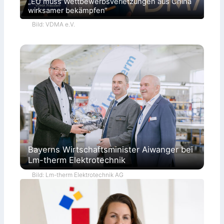
„EU muss Wettbewerbsverletzungen aus China
wirksamer bekämpfen“
Bild: VDMA e.V.
Bayerns Wirtschaftsminister Aiwanger bei
Lm-therm Elektrotechnik
Bild: Lm-therm Elektrotechnik AG