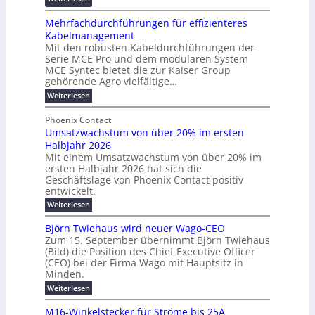
d
f
R
n
a
z
ö
Mehrfachdurchführungen für effizienteres
e
t
r
u
r
Kabelmanagement
k
w
e
m
d
Mit den robusten Kabeldurchführungen der
o
i
n
E
e
Serie MCE Pro und dem modularen System
r
c
z
n
r
MCE Syntec bietet die zur Kaiser Group
d
k
e
gehörende Agro vielfältige…
u
b
e
r
n
:
Weiterlesen
e
l
g
M
g
t
t
e
y
b
Phoenix Contact
e
h
e
H
Umsatzwachstum von über 20% im ersten
r
r
i
N
u
Halbjahr 2026
f
a
l
H
b
a
Mit einem Umsatzwachstum von über 20% im
u
i
-
c
f
ersten Halbjahr 2026 hat sich die
c
h
g
S
Geschäftslage von Phoenix Contact positiv
ü
h
d
u
i
entwickelt.
r
u
t
n
c
r
m
:
Weiterlesen
m
g
c
h
U
o
e
h
m
b
e
Björn Twiehaus wird neuer Wago-CEO
d
f
h
s
e
Zum 15. September übernimmt Björn Twiehaus
r
e
ü
a
r
(Bild) die Position des Chief Executive Officer
i
u
h
t
r
T
(CEO) bei der Firma Wago mit Hauptsitz in
r
z
m
n
n
e
u
Minden.
w
2
g
e
n
a
m
:
Weiterlesen
0
s
g
E
c
p
B
2
e
l
h
n
j
o
M16-Winkelstecker für Ströme bis 25A
n
s
6
a