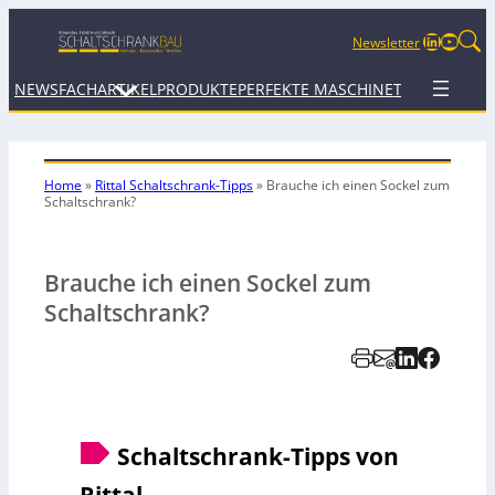
LinkedIn
YouTu
Newsletter
NEWS
FACHARTIKEL
PRODUKTE
PERFEKTE MASCHINE
TERMINE
WEB
Home
»
Rittal Schaltschrank-Tipps
»
Brauche ich einen Sockel zum
Schaltschrank?
Brauche ich einen Sockel zum
Schaltschrank?
Schaltschrank-Tipps von
Rittal