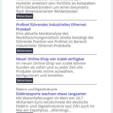
ö
e
f
u
t
Hummer erweitert sein Portfolio an kompakten
E
r
s
r
ü
u
M16-Steckverbindern um einen besonders
n
n
u
t
r
m
g
flach dimensionierten Winkelstecker.
T
d
e
v
r
s
i
w
:
w
Weiterlesen
ff
o
o
c
i
e
M
i
n
e
e
p
h
1
z
l
ü
Profinet führendes industrielles Ethernet-
n
h
6
e
i
a
b
ö
Protokoll
a
i
-
e
e
a
l
u
s
Eine aktuelle Marktanalyse des
W
n
g
r
n
s
t
Marktforschungsinstituts Omdia bestätigt die
i
u
t
2
e
w
E
n
l
führende Position von Profinet im Bereich
e
0
n
i
r
k
r
%
t
industrieller Ethernet-Protokolle.
e
g
r
e
B
e
i
h
i
d
:
Weiterlesen
e
l
s
m
ü
n
P
e
s
s
K
n
e
r
e
r
t
Neuer Online-Shop von Icotek verfügbar
r
a
t
r
u
o
o
e
b
s
Im neuen Online-Shop von Icotek können
c
e
e
f
c
e
k
t
Kunden ab sofort und zu jeder Zeit alle
a
r
i
n
k
l
e
r
Produkte direkt online auswählen,
W
n
t
e
m
n
a
konfigurieren und bestellen.
a
e
r
a
H
P
g
t
f
t
n
:
a
Weiterlesen
l
o
f
ü
a
N
l
i
-
ü
u
r
g
e
b
e
Elektro- und Digitalindustrie
C
h
S
g
e
u
j
E
r
Elektroexporte wachsen etwas langsamer
t
m
e
a
F
O
e
r
Mit Warenlieferungen im Wert von 20,7
e
r
h
e
n
ö
n
O
r
Milliarden Euro verzeichnete die deutsche
d
s
m
t
n
2
Elektro- und Digitalindustrie laut ZVEI auch im
e
e
l
0
t
Mai ein Exportplus. „Allerdings…
s
b
i
2