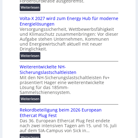
Förderbürokratie ausgebremst.
e
s
t
i
:
Weiterlesen
e
e
M
s
Volta-X 2027 wird zum Energy Hub für moderne
r
a
c
Energielösungen
u
s
h
Versorgungssicherheit, Wettbewerbsfähigkeit
n
c
u
und Klimaschutz zusammenbringen: Vor dieser
g
h
t
Aufgabe stehen Unternehmen, Kommunen
s
i
und Energiewirtschaft aktuell mit neuer
z
l
n
Dringlichkeit.
u
ö
e
n
:
Weiterlesen
s
n
d
V
u
b
d
Weiterentwickelte NH-
o
n
a
i
Sicherungslastschaltleisten
l
g
u
g
Mit den NH-Sicherungslastschaltleisten Fv+
t
e
:
präsentiert Hager eine weiterentwickelte
i
a
n
F
Lösung für das 185mm-
t
-
o
Sammelschienensystem.
a
X
r
:
Weiterlesen
l
2
s
W
e
0
c
Rekordbeteiligung beim 2026 European
e
T
2
h
Ethercat Plug Fest
i
r
7
u
Das 36. European Ethercat Plug Fest endete
t
a
w
n
nach zwei intensiven Tagen am 15. und 16. Juli
e
n
i
g
auf dem SIA-Campus von Sick in…
r
s
r
s
:
Weiterlesen
e
p