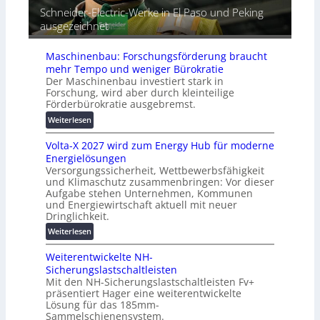
e
a
Schneider-Electric-Werke in El Paso und Peking
e
i
t
ausgezeichnet
r
h
i
ä
e
s
t
Maschinenbau: Forschungsförderung braucht
i
e
mehr Tempo und weniger Bürokratie
e
s
Der Maschinenbau investiert stark in
r
c
Forschung, wird aber durch kleinteilige
u
h
Förderbürokratie ausgebremst.
n
u
:
Weiterlesen
g
t
M
s
z
Volta-X 2027 wird zum Energy Hub für moderne
a
l
u
Energielösungen
s
ö
n
Versorgungssicherheit, Wettbewerbsfähigkeit
c
s
d
und Klimaschutz zusammenbringen: Vor dieser
h
u
Aufgabe stehen Unternehmen, Kommunen
d
i
n
und Energiewirtschaft aktuell mit neuer
i
n
g
Dringlichkeit.
g
e
e
:
i
Weiterlesen
n
n
V
t
b
Weiterentwickelte NH-
o
a
a
Sicherungslastschaltleisten
l
l
u
Mit den NH-Sicherungslastschaltleisten Fv+
t
e
:
präsentiert Hager eine weiterentwickelte
a
T
F
Lösung für das 185mm-
-
r
o
Sammelschienensystem.