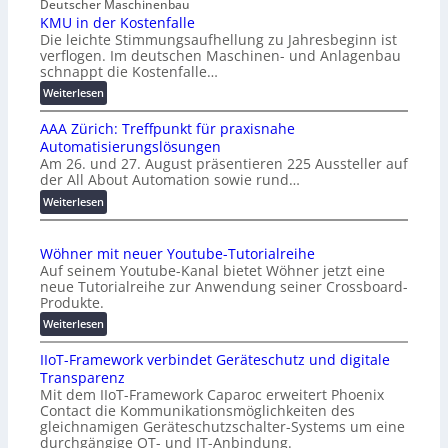
Deutscher Maschinenbau
KMU in der Kostenfalle
Die leichte Stimmungsaufhellung zu Jahresbeginn ist
verflogen. Im deutschen Maschinen- und Anlagenbau
schnappt die Kostenfalle…
:
Weiterlesen
K
AAA Zürich: Treffpunkt für praxisnahe
M
Automatisierungslösungen
U
Am 26. und 27. August präsentieren 225 Aussteller auf
i
der All About Automation sowie rund…
n
d
:
Weiterlesen
e
A
r
A
Wöhner mit neuer Youtube-Tutorialreihe
K
A
Auf seinem Youtube-Kanal bietet Wöhner jetzt eine
o
Z
neue Tutorialreihe zur Anwendung seiner Crossboard-
s
ü
Produkte.
t
r
:
Weiterlesen
e
i
W
n
c
IIoT-Framework verbindet Geräteschutz und digitale
ö
f
h
Transparenz
h
a
:
Mit dem IIoT-Framework Caparoc erweitert Phoenix
n
l
T
Contact die Kommunikationsmöglichkeiten des
e
l
r
gleichnamigen Geräteschutzschalter-Systems um eine
r
e
e
durchgängige OT- und IT-Anbindung.