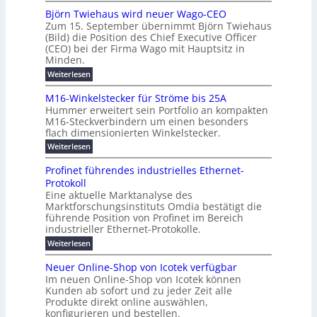
o
e
h
m
b
e
Björn Twiehaus wird neuer Wago-CEO
d
f
h
s
e
Zum 15. September übernimmt Björn Twiehaus
r
e
ü
a
r
(Bild) die Position des Chief Executive Officer
i
u
h
t
r
T
(CEO) bei der Firma Wago mit Hauptsitz in
r
z
m
n
n
e
u
Minden.
w
2
g
e
n
a
m
:
Weiterlesen
0
s
g
E
c
p
B
2
e
l
h
n
j
o
M16-Winkelstecker für Ströme bis 25A
n
s
6
a
ö
e
f
u
t
Hummer erweitert sein Portfolio an kompakten
E
r
s
r
ü
u
M16-Steckverbindern um einen besonders
n
n
u
t
r
m
g
flach dimensionierten Winkelstecker.
T
d
e
v
r
s
i
w
:
w
Weiterlesen
ff
o
o
c
i
e
M
i
n
e
e
p
h
1
z
l
ü
Profinet führendes industrielles Ethernet-
n
h
6
e
i
a
b
ö
Protokoll
a
i
-
e
e
a
l
u
s
Eine aktuelle Marktanalyse des
W
n
g
r
n
s
t
Marktforschungsinstituts Omdia bestätigt die
i
u
t
2
e
w
E
n
l
führende Position von Profinet im Bereich
e
0
n
i
r
k
r
%
t
industrieller Ethernet-Protokolle.
e
g
r
e
B
e
i
h
i
d
:
Weiterlesen
e
l
s
m
ü
n
P
e
s
s
K
n
e
r
e
r
t
Neuer Online-Shop von Icotek verfügbar
r
a
t
r
u
o
o
e
b
s
Im neuen Online-Shop von Icotek können
c
e
e
f
c
e
k
t
Kunden ab sofort und zu jeder Zeit alle
a
r
i
n
k
l
e
r
Produkte direkt online auswählen,
W
n
t
e
m
n
a
konfigurieren und bestellen.
a
e
r
a
H
P