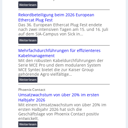
X
a
r
:
Weiterlesen
2
n
s
W
0
s
c
Rekordbeteiligung beim 2026 European
e
2
p
h
Ethercat Plug Fest
i
7
a
u
Das 36. European Ethercat Plug Fest endete
t
w
r
n
nach zwei intensiven Tagen am 15. und 16. Juli
e
i
e
g
auf dem SIA-Campus von Sick in…
r
r
n
s
:
Weiterlesen
e
d
z
f
R
n
z
ö
Mehrfachdurchführungen für effizienteres
e
t
u
r
Kabelmanagement
k
w
m
d
Mit den robusten Kabeldurchführungen der
o
i
E
e
Serie MCE Pro und dem modularen System
r
c
n
r
MCE Syntec bietet die zur Kaiser Group
d
k
e
gehörende Agro vielfältige…
u
b
e
r
n
:
Weiterlesen
e
l
g
M
g
t
t
e
y
b
Phoenix Contact
e
h
e
H
Umsatzwachstum von über 20% im ersten
r
r
i
N
u
Halbjahr 2026
f
a
l
H
b
a
Mit einem Umsatzwachstum von über 20% im
u
i
-
c
f
ersten Halbjahr 2026 hat sich die
c
h
g
S
Geschäftslage von Phoenix Contact positiv
ü
h
d
u
i
entwickelt.
r
u
t
n
c
r
m
:
Weiterlesen
m
g
c
h
U