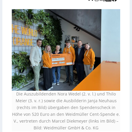
Die Auszubildenden Nora Wedel (2. v. l.) und Thilo
Meier (3. v. r.) sowie die Ausbilderin Janja Neuhaus
(rechts im Bild) übergaben den Spendenscheck in
Höhe von 520 Euro an den Weidmüller Cent-Spende e.
V., vertreten durch Marcel Diekmeyer (links im Bild)
–
Bild: Weidmüller GmbH & Co. KG