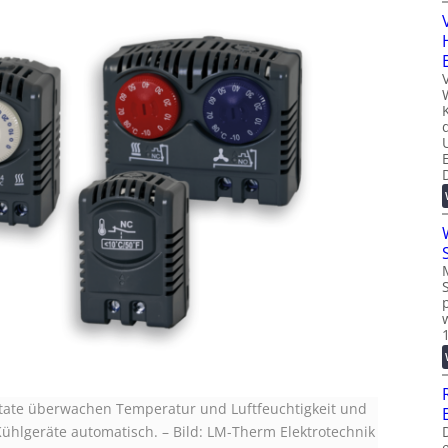
state überwachen Temperatur und Luftfeuchtigkeit und
Kühlgeräte automatisch.
–
Bild: LM-Therm Elektrotechnik