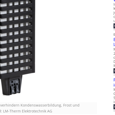
E
n verhindern Kondenswasserbildung, Frost und
d: LM-Therm Elektrotechnik AG