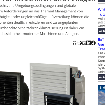
mlüfter
zur Vermeidung von Hotspots ohne Luftaustausch,
pruchsvolle Umgebungsbedingungen und globale
teuerung und Kondensationsschutz,
Schaltschrankheizungen
gegen
Wöh
arme
Peltier-Kühlgeräte
(ca. 30–800 W, IP66+) vorgestellt. Ein
here Anforderungen an das Thermal Management von
Tut
chen Anpassungen auch in kleinen Stückzahlen – von der Analyse
chtigkeit oder ungleichmäßige Luftverteilung können die
Auf 
jetz
nenten deutlich reduzieren und zu ungeplanten
Anw
urchdachte Schaltschrankklimatisierung ist daher ein
Weit
riebssicherheit moderner Maschinen und Anlagen.
IIo
Ger
Tra
Mit 
Phoe
Kom
glei
Syst
Anb
Weit
Bil