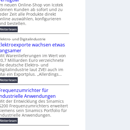
e
e
j
o
e
i
Im neuen Online-Shop von Icotek
m
s
a
-
r
n
e
können Kunden ab sofort und zu
h
t
C
f
e
n
jeder Zeit alle Produkte direkt
r
E
ü
t
t
online auswählen, konfigurieren
2
O
r
f
0
und bestellen.
S
ü
2
t
h
:
Weiterlesen
6
r
r
N
ö
e
e
lektro- und Digitalindustrie
m
n
u
e
Elektroexporte wachsen etwas
d
e
b
e
r
langsamer
i
s
O
Mit Warenlieferungen im Wert von
s
i
n
20,7 Milliarden Euro verzeichnete
2
n
l
5
die deutsche Elektro- und
d
i
A
u
Digitalindustrie laut ZVEI auch im
n
s
e
Mai ein Exportplus. „Allerdings…
t
-
:
Weiterlesen
r
S
E
i
h
l
e
Frequenzumrichter für
o
e
l
p
industrielle Anwendungen
k
l
v
t
Mit der Entwicklung des Sinamics
e
o
r
G200 Frequenzumrichters erweitert
s
n
o
E
Siemens sein Sinamics Portfolio für
I
e
t
c
industrielle Anwendungen.
x
h
o
p
:
Weiterlesen
e
t
o
F
r
e
r
r
n