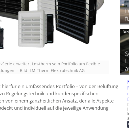
D
f
Bil
S
E
er-Serie erweitert Lm-therm sein Portfolio um flexible
a
ndungen.
–
Bild: LM-Therm Elektrotechnik AG
 hierfür ein umfassendes Portfolio – von der Belüftung
 zu Regelungstechnik und kundenspezifischen
n von einem ganzheitlichen Ansatz, der alle Aspekte
deckt und individuell auf die jeweilige Anwendung