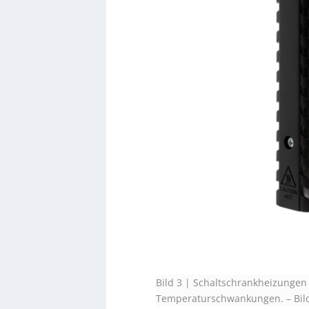
Bild 3 | Schaltschrankheizunge
Temperaturschwankungen.
–
Bil