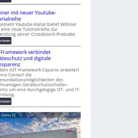
r
A
K
A
ner mit neuer Youtube-
o
A
orialreihe
s
Z
seinem Youtube-Kanal bietet Wöhner
t
ü
t eine neue Tutorialreihe zur
e
r
endung seiner Crossboard-Produkte.
n
i
:
erlesen
f
c
W
a
h
T-Framework verbindet
ö
l
:
h
äteschutz und digitale
l
T
n
nsparenz
e
r
e
dem IIoT-Framework Caparoc erweitert
e
r
nix Contact die
f
munikationsmöglichkeiten des
m
f
chnamigen Geräteschutzschalter-
i
p
ems um eine durchgängige OT- und IT-
t
u
indung.
n
n
:
erlesen
e
k
I
u
t
I
e
d: Dehn SE
f
o
r
ü
T
Y
r
-
o
p
F
u
r