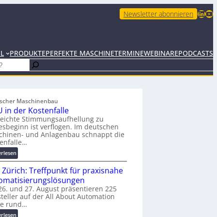
LinkedIn
YouTube
Newsletter abonnieren
EL
PRODUKTE
PERFEKTE MASCHINE
TERMINE
WEBINARE
PODCASTS
scher Maschinenbau
 in der Kostenfalle
leichte Stimmungsaufhellung zu
esbeginn ist verflogen. Im deutschen
chinen- und Anlagenbau schnappt die
enfalle…
:
erlesen
K
 Zürich: Treffpunkt für praxisnahe
M
U
omatisierungslösungen
i
6. und 27. August präsentieren 225
teller auf der All About Automation
n
ie rund…
d
e
:
erlesen