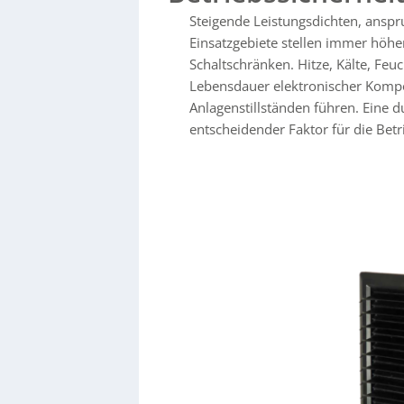
Dachfilterlüfter
für enge Einbausituationen,
U
Steigende Leistungsdichten, ans
Thermo-/Hygrostate
zur bedarfsgerechten S
Feuchtigkeit/Frost sowie robuste, wartungs
Einsatzgebiete stellen immer hö
Schwerpunkt liegt zudem auf kundenspezifis
Schaltschränken. Hitze, Kälte, Feu
bis zur Serienfertigung.
Lebensdauer elektronischer Kompo
Anlagenstillständen führen. Eine d
entscheidender Faktor für die Bet